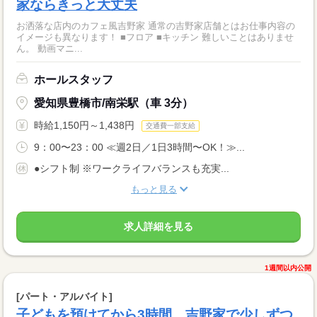
家ならきっと大丈夫
お洒落な店内のカフェ風吉野家 通常の吉野家店舗とはお仕事内容の
イメージも異なります！ ■フロア ■キッチン 難しいことはありませ
ん。 動画マニ...
ホールスタッフ
愛知県豊橋市/南栄駅（車 3分）
時給1,150円～1,438円
交通費一部支給
9：00〜23：00 ≪週2日／1日3時間〜OK！≫...
●シフト制 ※ワークライフバランスも充実...
もっと見る
求人詳細を見る
1週間以内公開
[パート・アルバイト]
子どもを預けてから3時間。吉野家で少しずつ