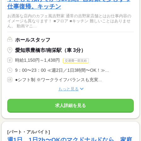
仕事復帰。キッチン
お洒落な店内のカフェ風吉野家 通常の吉野家店舗とはお仕事内容の
イメージも異なります！ ■フロア ■キッチン 難しいことはありませ
ん。 動画マニ...
ホールスタッフ
愛知県豊橋市/南栄駅（車 3分）
時給1,150円～1,438円
交通費一部支給
9：00〜23：00 ≪週2日／1日3時間〜OK！≫...
●シフト制 ※ワークライフバランスも充実...
もっと見る
求人詳細を見る
[パート・アルバイト]
週1日、1日2h〜OKのマクドナルドなら、家庭