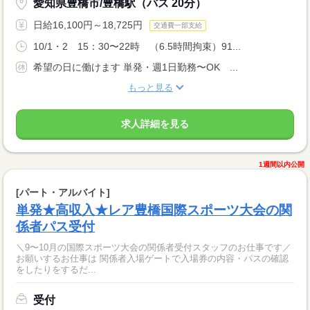
愛知県豊橋市/豊橋駅（バス 20分）
日給16,100円～18,725円
交通費一部支給
10/1・2 15：30〜22時 （6.5時間拘束）91...
希望の日に働けます 単発・週1日勤務〜OK ...
もっと見る
求人詳細を見る
1週間以内公開
[パート・アルバイト]
単発★高収入★レア豊橋国際スポーツ大会の関
係者パス受付
＼9〜10月の国際スポーツ大会の関係者受付スタッフのお仕事です／
お願いするお仕事は 関係者入場ゲートで入場券の内容・パスの確認
をしたりをするだ...
受付