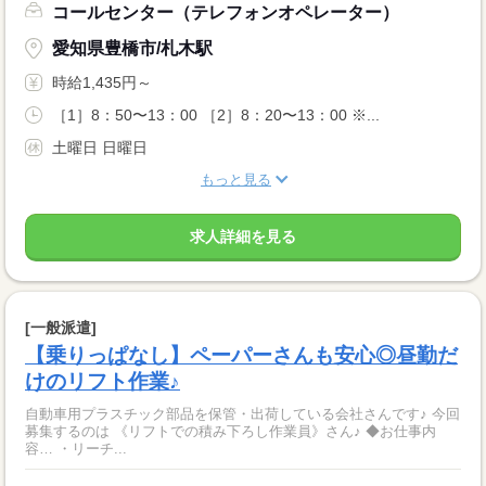
コールセンター（テレフォンオペレーター）
愛知県豊橋市/札木駅
時給1,435円～
［1］8：50〜13：00 ［2］8：20〜13：00 ※...
土曜日 日曜日
もっと見る
求人詳細を見る
[一般派遣]
【乗りっぱなし】ペーパーさんも安心◎昼勤だ
けのリフト作業♪
自動車用プラスチック部品を保管・出荷している会社さんです♪ 今回
募集するのは 《リフトでの積み下ろし作業員》さん♪ ◆お仕事内
容… ・リーチ...