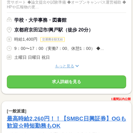
営サポート ◆論文提出や試験準備 ◆オープンキャンパス運営補助 ◆
HPや広報物の更...
学校・大学事務・図書館
京都府京田辺市/興戸駅（徒歩 20分）
時給1,400円
交通費全額支給
9：00〜17：00（実働7：00、休憩1：00） ◆...
土曜日 日曜日 祝日
もっと見る
求人詳細を見る
1週間以内公開
[一般派遣]
最高時給2,260円！！【SMBC日興証券】OGも
歓迎☆時短勤務もOK