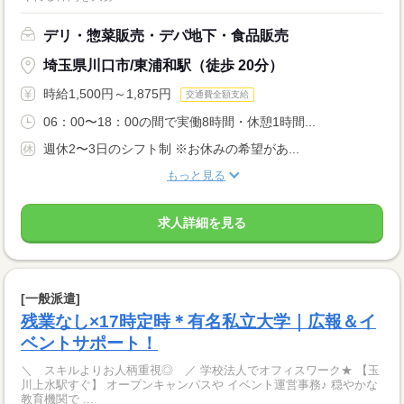
デリ・惣菜販売・デパ地下・食品販売
埼玉県川口市/東浦和駅（徒歩 20分）
時給1,500円～1,875円
交通費全額支給
06：00〜18：00の間で実働8時間・休憩1時間...
週休2〜3日のシフト制 ※お休みの希望があ...
もっと見る
求人詳細を見る
[一般派遣]
残業なし×17時定時＊有名私立大学｜広報＆イ
ベントサポート！
＼ スキルよりお人柄重視◎ ／ 学校法人でオフィスワーク★ 【玉
川上水駅すぐ】 オープンキャンパスや イベント運営事務♪ 穏やかな
教育機関で ...