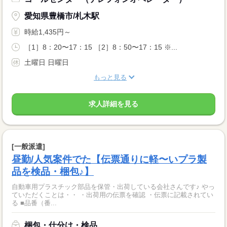
愛知県豊橋市/札木駅
時給1,435円～
［1］8：20〜17：15 ［2］8：50〜17：15 ※...
土曜日 日曜日
もっと見る
求人詳細を見る
[一般派遣]
昼勤/人気案件でた【伝票通りに軽〜いプラ製
品を検品・梱包♪】
自動車用プラスチック部品を保管・出荷している会社さんです♪ やっ
ていただくことは・・ ・出荷用の伝票を確認 ・伝票に記載されてい
る ■品番（番...
梱包・仕分け・検品