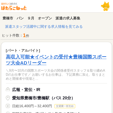
豊橋市 パン ９月 オープン 派遣の求人募集
派遣スタッフ活躍中に関する求人情報を見てみる
1
ヒット件数：
件
[パート・アルバイト]
高収入可能★イベントの受付★豊橋国際スポー
ツ大会ADリーダー
＼9月〜10月の国際スポーツ大会の関係者受付スタッフ＆取り纏めA
Dのお仕事です／ お願いするお仕事は、 下記業務に加え、取りまと
めと開催者や現場と...
広報・宣伝・IR
愛知県豊橋市/豊橋駅（バス 20分）
日給16,400円～32,400円
交通費一部支給