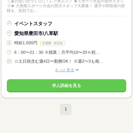
＼夏の思い出づくりに！レア求人☆／ ★スポーツ大会の受付スタッ
フ★ 大規模スポーツ大会の受付スタッフ大募集！ 選手や関係者の皆
様を、笑顔でお...
イベントスタッフ
愛知県豊田市/八草駅
時給1,500円
交通費一部支給
6：00〜21：30 ※残業：月平均10〜20ｈ程...
☆土日祝含む週4日〜勤務OK！ ※週2〜3も相...
もっと見る
求人詳細を見る
1