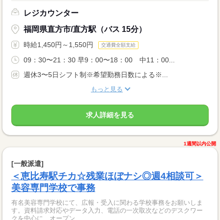
レジカウンター
福岡県直方市/直方駅（バス 15分）
時給1,450円～1,550円
交通費全額支給
09：30〜21：30 早9：00〜18：00 中11：00...
週休3〜5日シフト制※希望勤務日数による※...
もっと見る
求人詳細を見る
1週間以内公開
[一般派遣]
＜恵比寿駅チカ☆残業ほぼナシ◎週4相談可＞
美容専門学校で事務
有名美容専門学校にて、広報・受入に関わる学校事務をお願いしま
す。資料請求対応やデータ入力、電話の一次取次などのデスクワー
クを中心に、オープン...