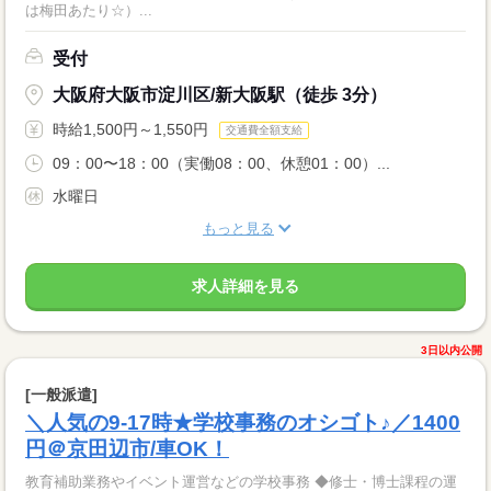
は梅田あたり☆）...
受付
大阪府大阪市淀川区/新大阪駅（徒歩 3分）
時給1,500円～1,550円
交通費全額支給
09：00〜18：00（実働08：00、休憩01：00）...
水曜日
もっと見る
求人詳細を見る
3日以内公開
[一般派遣]
＼人気の9-17時★学校事務のオシゴト♪／1400
円＠京田辺市/車OK！
教育補助業務やイベント運営などの学校事務 ◆修士・博士課程の運