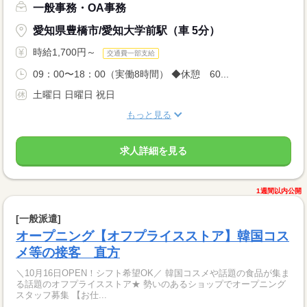
一般事務・OA事務
愛知県豊橋市/愛知大学前駅（車 5分）
時給1,700円～
交通費一部支給
09：00〜18：00（実働8時間） ◆休憩 60...
土曜日 日曜日 祝日
もっと見る
求人詳細を見る
1週間以内公開
[一般派遣]
オープニング【オフプライスストア】韓国コス
メ等の接客 直方
＼10月16日OPEN！シフト希望OK／ 韓国コスメや話題の食品が集ま
る話題のオフプライスストア★ 勢いのあるショップでオープニング
スタッフ募集 【お仕...