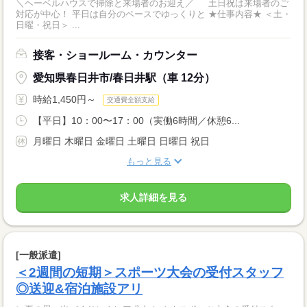
＼ヘーベルハウスで掃除と来場者のお迎え／ 土日祝は来場者のご
対応が中心！ 平日は自分のペースでゆっくりと ★仕事内容★ ＜土・
日曜・祝日＞ ...
接客・ショールーム・カウンター
愛知県春日井市/春日井駅（車 12分）
時給1,450円～
交通費全額支給
【平日】10：00〜17：00（実働6時間／休憩6...
月曜日 木曜日 金曜日 土曜日 日曜日 祝日
もっと見る
求人詳細を見る
[一般派遣]
＜2週間の短期＞スポーツ大会の受付スタッフ
◎送迎&宿泊施設アリ