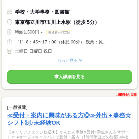
学校・大学事務・図書館
東京都立川市/玉川上水駅（徒歩 5分）
時給1,500円～
交通費一部支給
（1）8：45〜17：00（休憩 60分） 残業：原...
土曜日 日曜日 祝日
もっと見る
求人詳細を見る
1週間以内公開
[一般派遣]
≪受付・案内に興味がある方◎≫外出＋事務☆
シフト制♪未経験OK
【キャリアチェンジ歓迎★】かんたん事務&受付♪学生さんをサポー
ト☆ ●オープンキャンパスで受付・案内（1時間半ほどの対応♪学校