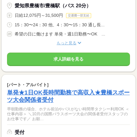
愛知県豊橋市/豊橋駅（バス 20分）
日給12,075円～31,500円
交通費一部支給
15：30〜24：30 他、4：30〜15：30 通し長...
希望の日に働けます 単発・週1日勤務〜OK ...
もっと見る
求人詳細を見る
[パート・アルバイト]
単発★1日OK長時間勤務で高収入★豊橋スポー
ツ大会関係者受付
早朝勤務の場合、ホテル前泊やバスがない時間帯タクシー利用OK ＜
仕事内容＞ ＼10月の国際パラスポーツ大会の関係者受付スタッフの
お仕事です／ お願...
受付