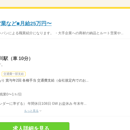
業など■月給25万円〜
パンによる職業紹介になります。 ・大手企業への商材の納品とルート営業や...
駅（車 10分）
す。
交通費一部支給
り 賞与年2回 各種手当 交通費支給（会社規定内でのお...
残業0〜1ｈ/日
ダーに準ずる） 年間休日108日 GW お盆休み 年末年...
もっと見る
求人詳細を見る