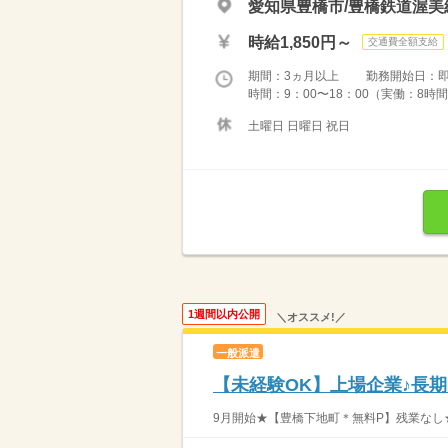
愛知県豊橋市/豊橋鉄道渥美
時給1,850円～
交通費全額支給
期間：3ヵ月以上 勤務開始日：
時間：9：00〜18：00（実働：8時間
土曜日 日曜日 祝日
1週間以内公開
＼オススメ!／
一般派遣
【未経験OK】上場企業♪長
9月開始★【豊橋下地町＊無料P】残業なし★