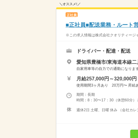
＼オススメ!／
正社員
■正社員■配送業務・ルート営
※この求人情報は株式会社クオリティージャ
ドライバー・配達・配送
愛知県豊橋市/東海道本線二川
自家用車等の自力での通勤になりま
月給257,000円～320,000円
使用期間3ヶ月あり 20万円〜 昇給あ
期間：長期
時間：8：30〜17：30（休憩60分） 
週休2日 土曜、日曜 休み （会社カレン