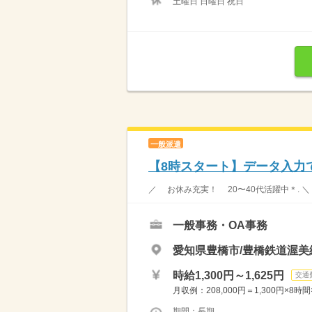
土曜日 日曜日 祝日
一般派遣
【8時スタート】データ入力
／ お休み充実！ 20〜40代活躍中＊. ＼
一般事務・OA事務
愛知県豊橋市/豊橋鉄道渥美
時給1,300円～1,625円
交通
月収例：208,000円＝1,300円×8
期間：長期