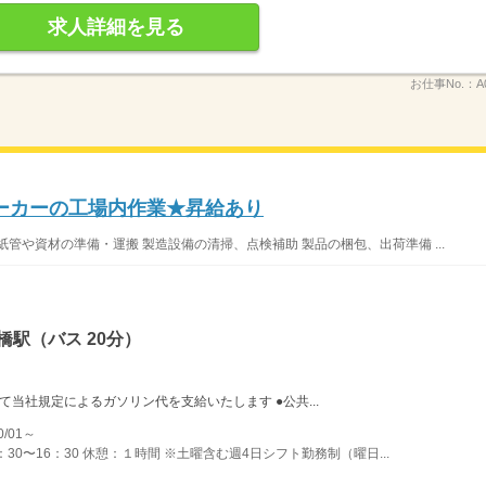
求人詳細を見る
お仕事No.：
A
ーカーの工場内作業★昇給あり
管や資材の準備・運搬 製造設備の清掃、点検補助 製品の梱包、出荷準備 ...
橋駅（バス 20分）
当社規定によるガソリン代を支給いたします ●公共...
/01～
：30〜16：30 休憩：１時間 ※土曜含む週4日シフト勤務制（曜日...