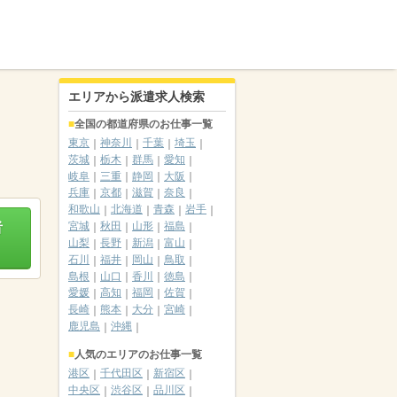
エリアから派遣求人検索
全国の都道府県のお仕事一覧
東京
神奈川
千葉
埼玉
茨城
栃木
群馬
愛知
岐阜
三重
静岡
大阪
兵庫
京都
滋賀
奈良
和歌山
北海道
青森
岩手
者
宮城
秋田
山形
福島
山梨
長野
新潟
富山
石川
福井
岡山
鳥取
島根
山口
香川
徳島
愛媛
高知
福岡
佐賀
長崎
熊本
大分
宮崎
鹿児島
沖縄
人気のエリアのお仕事一覧
港区
千代田区
新宿区
中央区
渋谷区
品川区