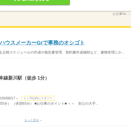
お仕事No.：
ハウスメーカーGrで事務のオシゴト
る点検スケジュールの作成や報告書管理、契約書作成補助など、建物管理にか...
本線新川駅（徒歩 1分）
/08/17～
１ヶ月以内にスタート
55分） （休憩65分） ■お仕事のポイント■ ＜＜ 安心の大手...
もっと見る