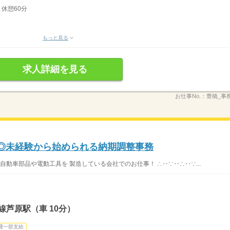
 休憩60分
もっと見る
求人詳細を見る
お仕事No.：
豊橋_事務_
実◎未経験から始められる納期調整事務
 自動車部品や電動工具を 製造している会社でのお仕事！ ∴‥∵‥∴‥∵...
線芦原駅（車 10分）
費一部支給