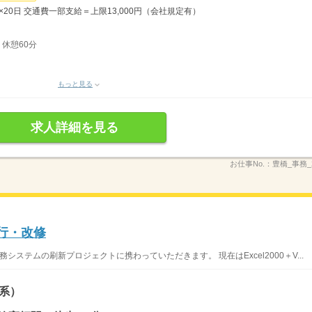
時間×20日 交通費一部支給＝上限13,000円（会社規定有）
 休憩60分
もっと見る
求人詳細を見る
お仕事No.：
豊橋_事務_2
移行・改修
システムの刷新プロジェクトに携わっていただきます。 現在はExcel2000＋V...
系）