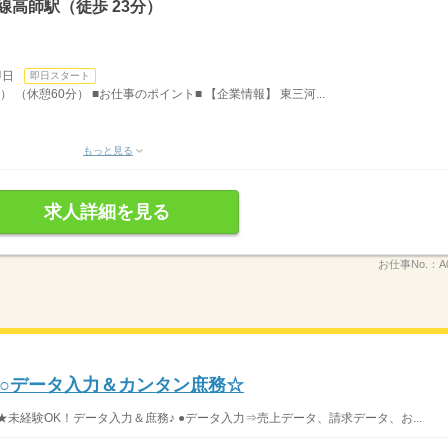
線高師駅（徒歩 23分）
即日
即日スタート
） （休憩60分） ■お仕事のポイント■ 【企業情報】 東三河...
もっと見る
求人詳細を見る
お仕事No.：
A
期○データ入力＆カンタン庶務☆
未経験OK！データ入力＆庶務♪ ●データ入力⇒売上データ、請求データ、お...