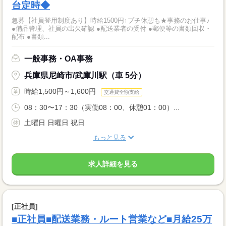
台定時◆
急募【社員登用制度あり】時給1500円↑プチ休憩も★事務のお仕事♪
●備品管理、社員の出欠確認 ●配送業者の受付 ●郵便等の書類回収・
配布 ●書類...
一般事務・OA事務
兵庫県尼崎市/武庫川駅（車 5分）
時給1,500円～1,600円
交通費全額支給
08：30〜17：30（実働08：00、休憩01：00）...
土曜日 日曜日 祝日
もっと見る
求人詳細を見る
[正社員]
■正社員■配送業務・ルート営業など■月給25万