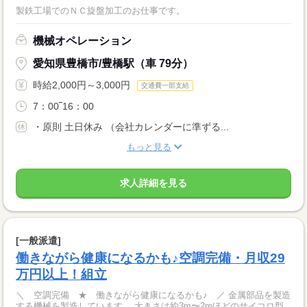
製鉄工場でのＮＣ旋盤加工のお仕事です。
機械オペレーション
愛知県豊橋市/豊橋駅（車 79分）
時給2,000円～3,000円
交通費一部支給
7：00‾16：00
・原則 土日休み （会社カレンダーに準ずる...
もっと見る
求人詳細を見る
[一般派遣]
働きながら健康になるかも♪空調完備・月収29
万円以上！組立
＼ 空調完備 ★ 働きながら健康になるかも♪ ／ 金属部品を製造
する機械を製造しています。 大きさは約3m〜2mほどのサイコロ型