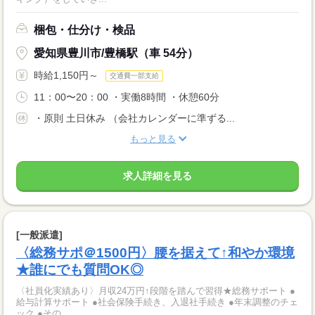
梱包・仕分け・検品
愛知県豊川市/豊橋駅（車 54分）
時給1,150円～
交通費一部支給
11：00〜20：00 ・実働8時間 ・休憩60分
・原則 土日休み （会社カレンダーに準ずる...
もっと見る
求人詳細を見る
[一般派遣]
〈総務サポ＠1500円〉腰を据えて↑和やか環境
★誰にでも質問OK◎
〈社員化実績あり〉月収24万円↑段階を踏んで習得★総務サポート ●
給与計算サポート ●社会保険手続き、入退社手続き ●年末調整のチェ
ック ●その...