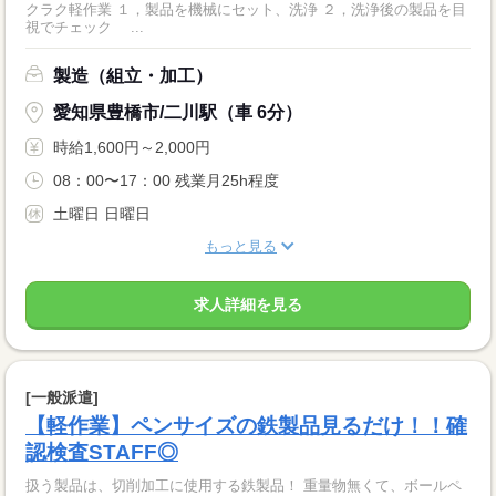
クラク軽作業 １，製品を機械にセット、洗浄 ２，洗浄後の製品を目
視でチェック ...
製造（組立・加工）
愛知県豊橋市/二川駅（車 6分）
時給1,600円～2,000円
08：00〜17：00 残業月25h程度
土曜日 日曜日
もっと見る
求人詳細を見る
[一般派遣]
【軽作業】ペンサイズの鉄製品見るだけ！！確
認検査STAFF◎
扱う製品は、切削加工に使用する鉄製品！ 重量物無くて、ボールペ