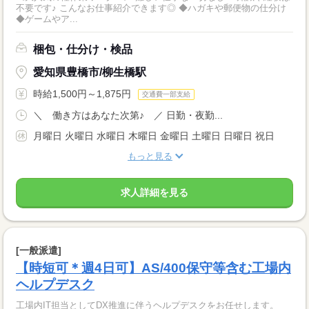
不要です♪ こんなお仕事紹介できます◎ ◆ハガキや郵便物の仕分け
◆ゲームやア...
梱包・仕分け・検品
愛知県豊橋市/柳生橋駅
時給1,500円～1,875円
交通費一部支給
＼ 働き方はあなた次第♪ ／ 日勤・夜勤...
月曜日 火曜日 水曜日 木曜日 金曜日 土曜日 日曜日 祝日
もっと見る
求人詳細を見る
[一般派遣]
【時短可＊週4日可】AS/400保守等含む工場内
ヘルプデスク
工場内IT担当としてDX推進に伴うヘルプデスクをお任せします。