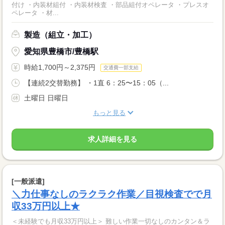
付け ・内装材組付 ・内装材検査 ・部品組付オペレータ ・プレスオ
ペレータ ・材...
製造（組立・加工）
愛知県豊橋市/豊橋駅
時給1,700円～2,375円
交通費一部支給
【連続2交替勤務】 ・1直 6：25〜15：05（...
土曜日 日曜日
もっと見る
求人詳細を見る
[一般派遣]
＼力仕事なしのラクラク作業／目視検査でで月
収33万円以上★
＜未経験でも月収33万円以上＞ 難しい作業一切なしのカンタン＆ラ