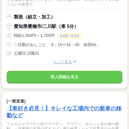
くらいの装置で、 ...
製造（組立・加工）
愛知県豊橋市/二川駅（車 5分）
時給1,360円～1,700円
交通費一部支給
◇日勤のおしごと 8：15〜16：45 休憩45...
土曜日 日曜日
もっと見る
求人詳細を見る
[一般派遣]
【車好き必見！】キレイな工場内での新車の移
動など
フォルクスワーゲン内でワーゲン、アウディ、ポルシェ等の車の移
動 ・洗車後の水滴の拭き上げ・車の検査・リペア作業等のお仕事