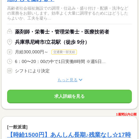
高齢者社会福祉施設での調理・仕込み・盛り付け・配膳・洗浄など
の業務をお願いします。効率よく大量に調理するためにはどうした
らよいか、工夫を凝ら...
薬剤師・栄養士・管理栄養士・医療技術者
兵庫県尼崎市/立花駅（徒歩 9分）
月給300,000円～
交通費一部支給
6：00〜20：00の中で1日実働8時間 ※週5日...
シフトにより決定
もっと見る
求人詳細を見る
1週間以内公開
[一般派遣]
【時給1500円】あんしん長期♪残業なし☆17時