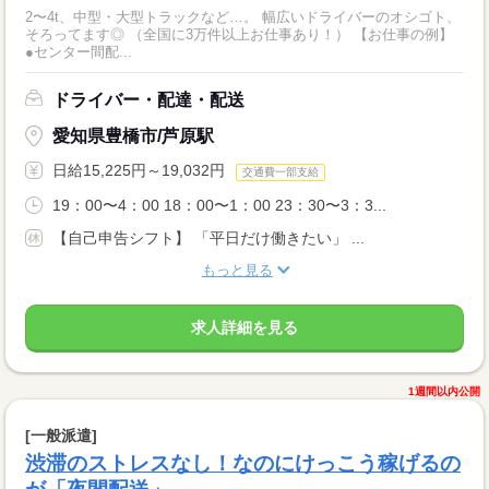
2〜4t、中型・大型トラックなど…。 幅広いドライバーのオシゴト、
そろってます◎ （全国に3万件以上お仕事あり！） 【お仕事の例】
●センター間配...
ドライバー・配達・配送
愛知県豊橋市/芦原駅
日給15,225円～19,032円
交通費一部支給
19：00〜4：00 18：00〜1：00 23：30〜3：3...
【自己申告シフト】 「平日だけ働きたい」 ...
もっと見る
求人詳細を見る
1週間以内公開
[一般派遣]
渋滞のストレスなし！なのにけっこう稼げるの