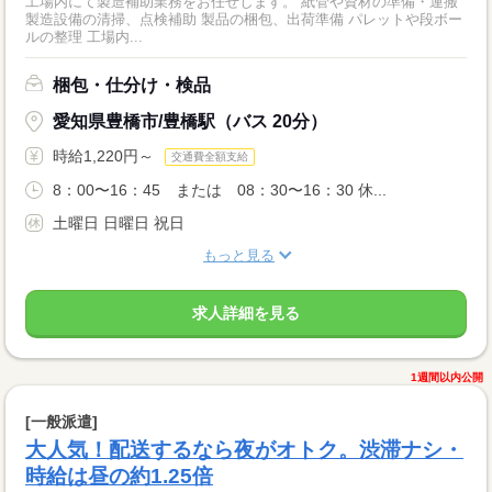
工場内にて製造補助業務をお任せします。 紙管や資材の準備・運搬
製造設備の清掃、点検補助 製品の梱包、出荷準備 パレットや段ボー
ルの整理 工場内...
梱包・仕分け・検品
愛知県豊橋市/豊橋駅（バス 20分）
時給1,220円～
交通費全額支給
8：00〜16：45 または 08：30〜16：30 休...
土曜日 日曜日 祝日
もっと見る
求人詳細を見る
1週間以内公開
[一般派遣]
大人気！配送するなら夜がオトク。渋滞ナシ・
時給は昼の約1.25倍