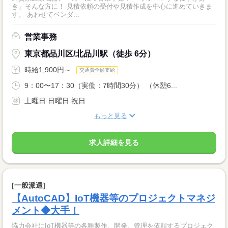
き」そんな方に！ 見積依頼の受付や見積作成を中心に進めていきま
す。 あわせてベンダ...
営業事務
東京都品川区/北品川駅（徒歩 6分）
時給1,900円～
交通費全額支給
9：00〜17：30（実働：7時間30分） （休憩6...
土曜日 日曜日 祝日
もっと見る
求人詳細を見る
[一般派遣]
【AutoCAD】IoT機器等のプロジェクトマネジ
メント◆大手！
協力会社にIoT機器等の各種製作、開発、管理を依頼するプロジェク