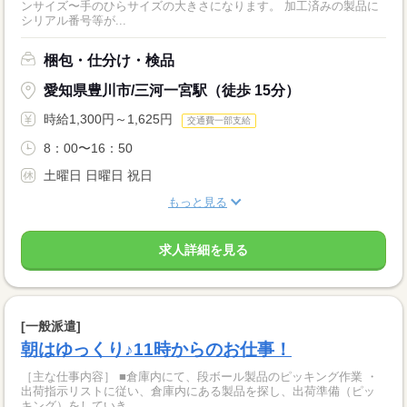
ンサイズ〜手のひらサイズの大きさになります。 加工済みの製品に
シリアル番号等が...
梱包・仕分け・検品
愛知県豊川市/三河一宮駅（徒歩 15分）
時給1,300円～1,625円
交通費一部支給
8：00〜16：50
土曜日 日曜日 祝日
もっと見る
求人詳細を見る
[一般派遣]
朝はゆっくり♪11時からのお仕事！
［主な仕事内容］ ■倉庫内にて、段ボール製品のピッキング作業 ・
出荷指示リストに従い、倉庫内にある製品を探し、出荷準備（ピッ
キング）をしていき...