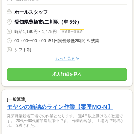
ホールスタッフ
愛知県豊橋市/二川駅（車 5分）
時給1,180円～1,475円
交通費一部支給
00：00〜00：00 ※1日実働最低2時間 ※残業...
シフト制
もっと見る
求人詳細を見る
[一般派遣]
モヤシの箱詰めライン作業【案番MO-N】
発芽野菜栽培工場での作業となります。 週4日以上働ける方歓迎で
す。 20代〜60代前半迄活躍中です。 作業内容は、 工場内で栽培さ
れ、収穫された...