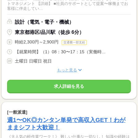
トマネジメント 【詳細】 ■社員のサポートとして提案〜稼働までお
客様に伴走してい...
設計（電気・電子・機械）
東京都港区/品川駅（徒歩 6分）
時給2,300円～2,900円
交通費一部支給
【就業時間】（1）08：30〜17：15（実働時...
土曜日 日曜日 祝日
もっと見る
求人詳細を見る
[一般派遣]
週1〜OK◎カンタン単発で高収入GET！わが
ままシフト大歓迎！
《大人気の軽作業ワーク！》 難しい仕事な一切なし！ 知識や経験は