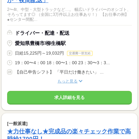
が「夜間配送」
2〜4t、中型・大型トラックなど…。 幅広いドライバーのオシゴト、
そろってます◎ （全国に3万件以上お仕事あり！） 【お仕事の例】
●センター間配...
ドライバー・配達・配送
愛知県豊橋市/柳生橋駅
日給15,225円～19,032円
交通費一部支給
19：00〜4：00 18：00〜1：00 23：30〜3：3...
【自己申告シフト】 「平日だけ働きたい」 ...
もっと見る
求人詳細を見る
[一般派遣]
★力仕事なし★完成品の楽々チェック作業で高
時給1700円！