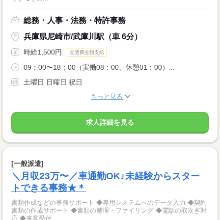
総務・人事・法務・特許事務
兵庫県尼崎市/武庫川駅（車 6分）
時給1,500円
交通費全額支給
09：00〜18：00（実働08：00、休憩01：00）...
土曜日 日曜日 祝日
もっと見る
求人詳細を見る
[一般派遣]
＼月収23万〜／車通勤OK♪未経験からスター
トできる事務★＊
書類作成などの事務サポート ◆専用システムへのデータ入力 ◆契約
書類の作成サポート ◆書類の整理・ファイリング ◆電話の取次ぎ対
応 ◆来客受付...