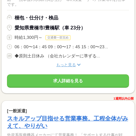
です。
梱包・仕分け・検品
愛知県豊橋市/豊橋駅（車 23分）
時給1,300円～
交通費一部支給
06：00〜14：45 09：00〜17：45 15：00〜23...
◆原則土日休み （会社カレンダーに準ずる...
もっと見る
求人詳細を見る
1週間以内公開
[一般派遣]
スキルアップ目指せる営業事務。工程全体がみ
えて、やりがい
外資系医療機器メーカーにて営業事務！ 「サポートする仕事が好