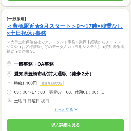
[一般派遣]
＜豊橋駅近★9月スタート＞9〜17時×残業なし
×土日祝休♪事務
＜大手生命保険会社でアシスタント事務＞業界未経験からチャレン
ジOK♪ ●お客様情報などのデータ入力（専用システム） ●契約書作成
補助 ●契約書な...
一般事務・OA事務
愛知県豊橋市/駅前大通駅（徒歩 2分）
時給1,400円
交通費全額支給
09：00〜17：00（実働07：00、休憩01：00）...
土曜日 日曜日 祝日
もっと見る
求人詳細を見る