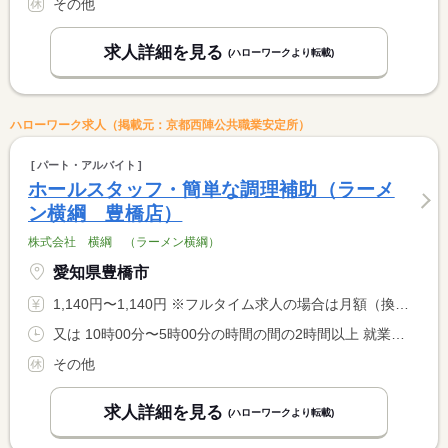
その他
求人詳細を見る
(ハローワークより転載)
ハローワーク求人（掲載元：京都西陣公共職業安定所）
パート・アルバイト
ホールスタッフ・簡単な調理補助（ラーメ
ン横綱 豊橋店）
株式会社 横綱 （ラーメン横綱）
愛知県豊橋市
1,140円〜1,140円 ※フルタイム求人の場合は月額（換算額）、パート求人の場合は時間額を表示しています。
又は 10時00分〜5時00分の時間の間の2時間以上 就業時間に関する特記事項 ２２時以降は１８歳以上（労働基準法第６１条（深夜業務）による <BR> ）
その他
求人詳細を見る
(ハローワークより転載)