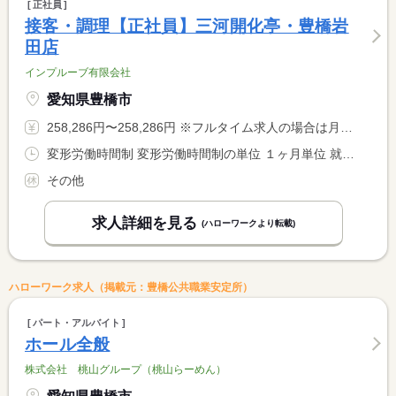
正社員
接客・調理【正社員】三河開化亭・豊橋岩
田店
インプルーブ有限会社
愛知県豊橋市
258,286円〜258,286円 ※フルタイム求人の場合は月額（換算額）、パート求人の場合は時間額を表示しています。
変形労働時間制 変形労働時間制の単位 １ヶ月単位 就業時間１ 9時00分〜19時00分 就業時間２ 13時00分〜23時00分 又は 9時00分〜23時00分の時間の間の8時間程度 就業時間に関する特記事項 就業時間について変動する場合あり。面接時説明。
その他
求人詳細を見る
(ハローワークより転載)
ハローワーク求人（掲載元：豊橋公共職業安定所）
パート・アルバイト
ホール全般
株式会社 桃山グループ（桃山らーめん）