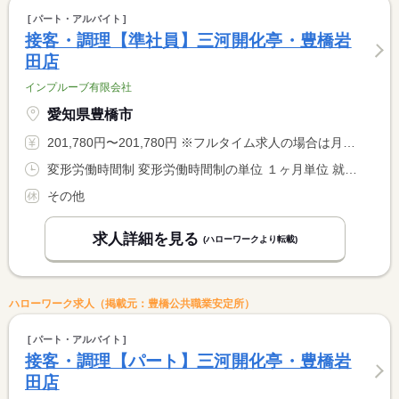
パート・アルバイト
接客・調理【準社員】三河開化亭・豊橋岩
田店
インプルーブ有限会社
愛知県豊橋市
201,780円〜201,780円 ※フルタイム求人の場合は月額（換算額）、パート求人の場合は時間額を表示しています。
変形労働時間制 変形労働時間制の単位 １ヶ月単位 就業時間１ 9時00分〜19時00分 就業時間２ 13時00分〜23時00分 又は 9時00分〜23時00分の時間の間の8時間程度 就業時間に関する特記事項 就業時間について変動する場合あり。面接時説明。
その他
求人詳細を見る
(ハローワークより転載)
ハローワーク求人（掲載元：豊橋公共職業安定所）
パート・アルバイト
接客・調理【パート】三河開化亭・豊橋岩
田店