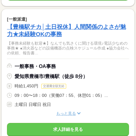
[一般派遣]
【豊橋駅チカ│土日祝休】人間関係のよさが魅
力★未経験OKの事務
【事務未経験も歓迎★】なんでも気さくに聞ける環境♪電話少なめの
事務★ ●消火器などの設備機器の点検スケジュール作成 ●協力会社へ
の依頼、報告書...
一般事務・OA事務
愛知県豊橋市/豊橋駅（徒歩 8分）
時給1,450円
交通費全額支給
09：00〜18：00（実働07：55、休憩01：05）...
土曜日 日曜日 祝日
もっと見る
求人詳細を見る