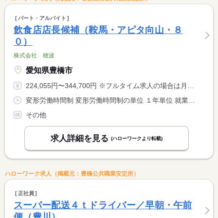
パート・アルバイト
飲食店店長候補（鞍馬・アピタ向山・８
０）
株式会社 穂波
愛知県豊橋市
224,055円〜344,700円 ※フルタイム求人の場合は月額（換算額）、パート求人の場合は時間額を表示しています。
変形労働時間制 変形労働時間制の単位 １年単位 就業時間１ 9時30分〜19時00分
その他
求人詳細を見る
(ハローワークより転載)
ハローワーク求人（掲載元：豊橋公共職業安定所）
正社員
スーパー配送４ｔドライバー／早朝・午前
便（豊川）