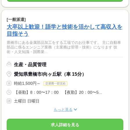
[一般派遣]
大卒以上歓迎！語学と技術を活かして高収入を
目指そう
豊橋市にある金属部品加工をする工場でのお仕事です。 主に自動車
部品に係るエンジニア業務（主業務は管理・技術）になります 技
術・人文知識・国際業...
生産・品質管理
愛知県豊橋市/向ヶ丘駅（車 15分）
時給1,500円～
交通費一部支給
【昼勤】8：00〜17：00 【夜勤】20：00〜5...
土曜日 日曜日
もっと見る
求人詳細を見る