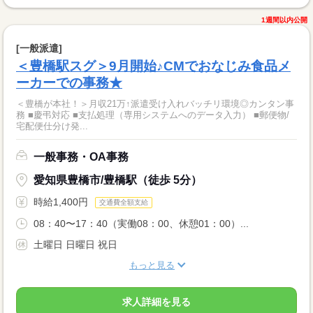
1週間以内公開
[一般派遣]
＜豊橋駅スグ＞9月開始♪CMでおなじみ食品メ
ーカーでの事務★
＜豊橋が本社！＞月収21万↑派遣受け入れバッチリ環境◎カンタン事
務 ■慶弔対応 ■支払処理（専用システムへのデータ入力） ■郵便物/
宅配便仕分け発...
一般事務・OA事務
愛知県豊橋市/豊橋駅（徒歩 5分）
時給1,400円
交通費全額支給
08：40〜17：40（実働08：00、休憩01：00）...
土曜日 日曜日 祝日
もっと見る
求人詳細を見る