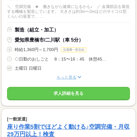
＼ 空調完備 ★ 働きながら健康になるかも♪ ／ 金属部品を製造
する機械を製造しています。 大きさは約3m〜2mほどのサイコロ型
くらいの装置で、 ...
製造（組立・加工）
愛知県豊橋市/二川駅（車 5分）
時給1,360円～1,700円
交通費一部支給
◇日勤のおしごと 8：15〜16：45 休憩45...
土曜日 日曜日
もっと見る
求人詳細を見る
[一般派遣]
座り作業5割でほどよく動ける♪空調完備・月収
29万円以上！検査