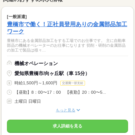
[一般派遣]
豊橋市で働く！正社員登用ありの金属部品加工
ワーク
豊橋市にある金属部品加工をする工場でのお仕事です。 主に自動車
部品の機械オペレーターのお仕事になります 切削・研削の金属部品
の加工で製品は様々...
機械オペレーション
愛知県豊橋市/向ヶ丘駅（車 15分）
時給1,500円～1,600円
交通費一部支給
【昼勤】8：00〜17：00 【夜勤】20：00〜5...
土曜日 日曜日
もっと見る
求人詳細を見る