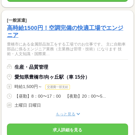
[一般派遣]
高時給1500円！空調完備の快適工場でエンジ
ニア
豊橋市にある金属部品加工をする工場でのお仕事です。 主に自動車
部品に係るエンジニア業務（主業務は管理・技術）になります 技
術・人文知識・国際業...
生産・品質管理
愛知県豊橋市/向ヶ丘駅（車 15分）
時給1,500円～
交通費一部支給
【昼勤】8：00〜17：00 【夜勤】20：00〜5...
土曜日 日曜日
もっと見る
求人詳細を見る