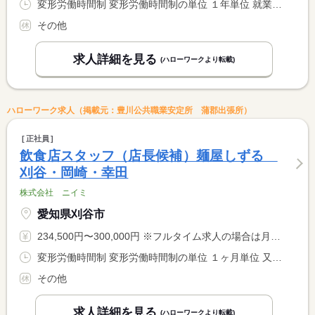
変形労働時間制 変形労働時間制の単位 １年単位 就業時間１ 10時00分〜19時00分 就業時間２ 20時00分〜5時00分 就業時間に関する特記事項 （１）（２）シフト制
その他
求人詳細を見る
(ハローワークより転載)
ハローワーク求人（掲載元：豊川公共職業安定所 蒲郡出張所）
正社員
飲食店スタッフ（店長候補）麺屋しずる
刈谷・岡崎・幸田
株式会社 ニイミ
愛知県刈谷市
234,500円〜300,000円 ※フルタイム求人の場合は月額（換算額）、パート求人の場合は時間額を表示しています。
変形労働時間制 変形労働時間制の単位 １ヶ月単位 又は 10時00分〜23時30分の時間の間の8時間
その他
求人詳細を見る
(ハローワークより転載)