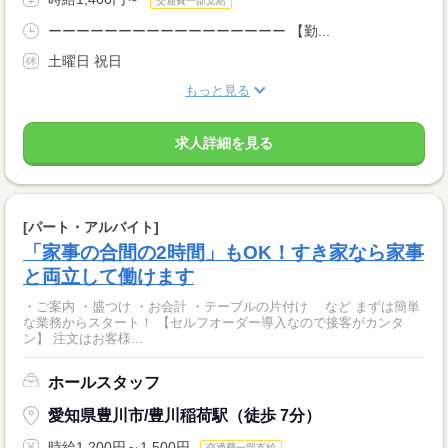
交通費一部支給
ーーーーーーーーーーーーーーーーー 【勤...
土曜日 祝日
もっと見る
求人詳細を見る
[パート・アルバイト]
「家事の合間の2時間」もOK！すき家なら家事
と両立して働けます
・ご案内 ・盛つけ ・お会計 ・テーブルの片付け など まずは簡単
な業務からスタート！ 【セルフオーダー導入なので接客がカンタ
ン】 注文はお客様...
ホールスタッフ
愛知県豊川市/豊川稲荷駅（徒歩 7分）
時給1,200円～1,500円
交通費一部支給