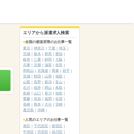
エリアから派遣求人検索
全国の都道府県のお仕事一覧
東京
神奈川
千葉
埼玉
茨城
栃木
群馬
愛知
岐阜
三重
静岡
大阪
兵庫
京都
滋賀
奈良
和歌山
北海道
青森
岩手
宮城
秋田
山形
福島
山梨
長野
新潟
富山
石川
福井
岡山
鳥取
島根
山口
香川
徳島
愛媛
高知
福岡
佐賀
長崎
熊本
大分
宮崎
鹿児島
沖縄
人気のエリアのお仕事一覧
港区
千代田区
新宿区
中央区
渋谷区
品川区