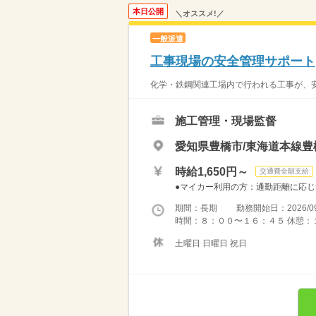
本日公開
＼オススメ!／
一般派遣
工事現場の安全管理サポート
化学・鉄鋼関連工場内で行われる工事が、安
施工管理・現場監督
愛知県豊橋市/東海道本線豊
時給1,650円～
交通費全額支給
●マイカー利用の方：通勤距離に応じて
期間：長期 勤務開始日：2026/09
時間：８：００〜１６：４５ 休憩：
土曜日 日曜日 祝日