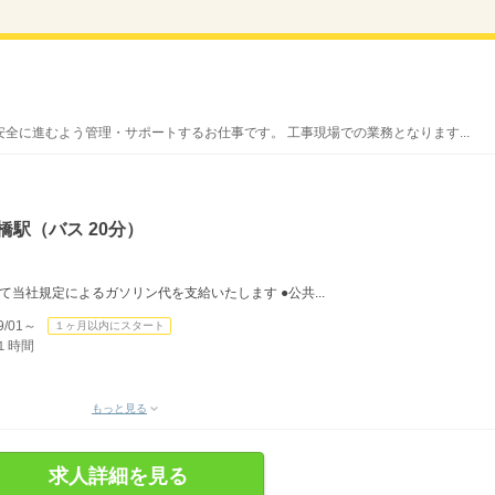
全に進むよう管理・サポートするお仕事です。 工事現場での業務となります...
橋駅（バス 20分）
当社規定によるガソリン代を支給いたします ●公共...
/01～
１ヶ月以内にスタート
１時間
もっと見る
求人詳細を見る