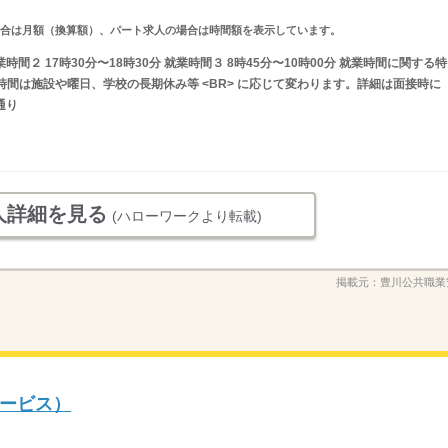
求人の場合は月額（換算額）、パート求人の場合は時間額を表示しています。
業時間２ 17時30分〜18時30分 就業時間３ 8時45分〜10時00分 就業時間に関する特
時間は施設や曜日、学校の長期休み等 <BR> に応じて変わります。詳細は面接時に
通り
人詳細を見る
(ハローワークより転載)
掲載元：
豊川公共職業
ービス）