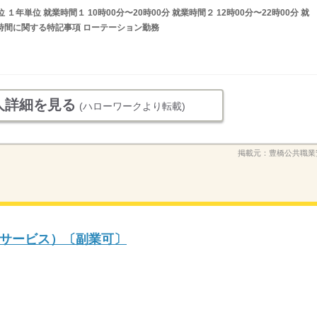
年単位 就業時間１ 10時00分〜20時00分 就業時間２ 12時00分〜22時00分 就
就業時間に関する特記事項 ローテーション勤務
人詳細を見る
(ハローワークより転載)
掲載元：
豊橋公共職業
サービス）〔副業可〕