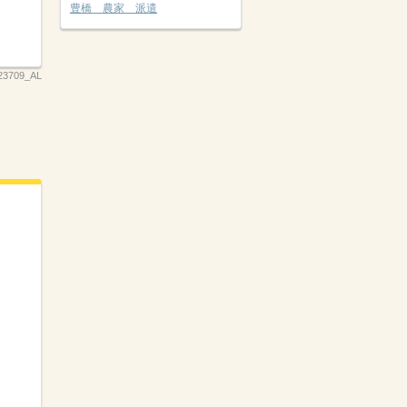
豊橋 農家 派遣
23709_AL