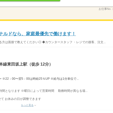
お仕事No.
ドナルドなら、家庭最優先で働けます！
方は面接で教えてください◎ ◆カウンタースタッフ ・レジでの接客、注文...
本線東田坂上駅（徒歩 12分）
※22：00〜翌5：00は時給25％UP ※給与は1分単位で...
業時間となります ※曜日によって営業時間 勤務時間が異なる場...
て お休みの日が調整できます
もっと見る