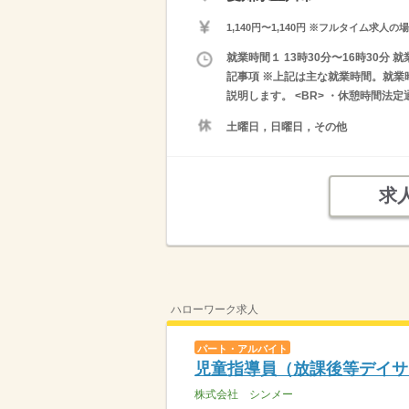
1,140円〜1,140円 ※フルタイム
就業時間１ 13時30分〜16時30分 就
記事項 ※上記は主な就業時間。就業
説明します。 <BR> ・休憩時間法定
土曜日，日曜日，その他
求
ハローワーク求人
パート・アルバイト
児童指導員（放課後等デイサ
株式会社 シンメー