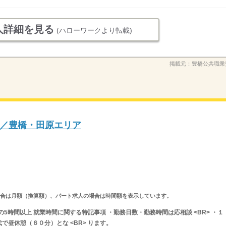
人詳細を見る
(ハローワークより転載)
掲載元：
豊橋公共職業
／豊橋・田原エリア
求人の場合は月額（換算額）、パート求人の場合は時間額を表示しています。
間の5時間以上 就業時間に関する特記事項 ・勤務日数・勤務時間は応相談 <BR> ・１
昼休憩（６０分）とな <BR> ります。