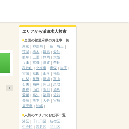
エリアから派遣求人検索
全国の都道府県のお仕事一覧
東京
神奈川
千葉
埼玉
茨城
栃木
群馬
愛知
岐阜
三重
静岡
大阪
兵庫
京都
滋賀
奈良
和歌山
北海道
青森
岩手
宮城
秋田
山形
福島
山梨
長野
新潟
富山
石川
福井
岡山
鳥取
1
島根
山口
香川
徳島
愛媛
高知
福岡
佐賀
長崎
熊本
大分
宮崎
鹿児島
沖縄
人気のエリアのお仕事一覧
港区
千代田区
新宿区
中央区
渋谷区
品川区