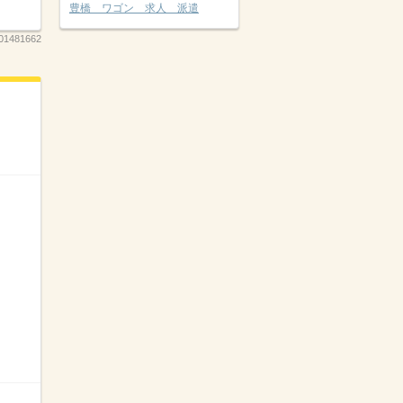
豊橋 ワゴン 求人 派遣
01481662