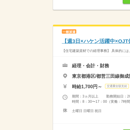
一般派遣
【週3日×ハケン活躍中×OJ
【住宅建築資材での経理事務】 具体的には
経理・会計・財務
東京都港区/都営三田線御成
時給1,700円～
交通費全額支給
期間：3ヵ月以上 勤務開始日：2026
時間：8：30〜17：00（実働：7時間3
土曜日 日曜日 祝日