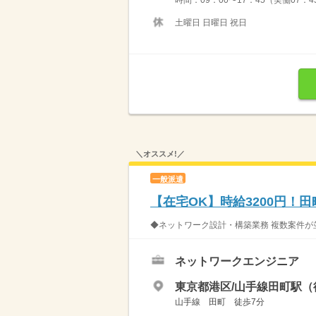
時間：09：00〜17：45（実働07：4
土曜日 日曜日 祝日
＼オススメ!／
一般派遣
【在宅OK】時給3200円！
◆ネットワーク設計・構築業務 複数案件が
ネットワークエンジニア
東京都港区/山手線田町駅（
山手線 田町 徒歩7分