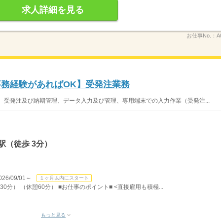
求人詳細を見る
お仕事No.：
A
事務経験があればOK】受発注業務
、受発注及び納期管理、データ入力及び管理、専用端末での入力作業（受発注...
駅（徒歩 3分）
/09/01～
１ヶ月以内にスタート
30分） （休憩60分） ■お仕事のポイント■ <直接雇用も積極...
もっと見る