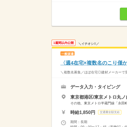
1週間以内公開
＼イチオシ!!／
一般派遣
〈週4在宅×複数名のこり僅
＼複数名募集／ほぼ在宅◎建材メーカーで受発デ
データ入力・タイピング
東京都港区/東京メトロ丸ノ
その他、東京メトロ半蔵門線「永田町
時給1,850円
交通費全額支給
期間：長期