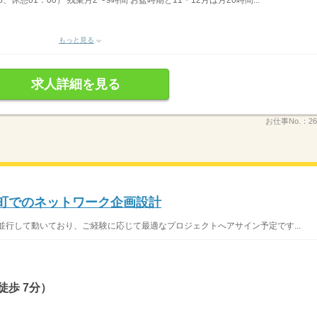
5、休憩01：00） 残業月2〜9時間 お盆時期と11・12月は月20時間...
もっと見る
求人詳細を見る
お仕事No.：
26
田町でのネットワーク企画設計
並行して動いており、ご経験に応じて最適なプロジェクトへアサイン予定です...
徒歩 7分）