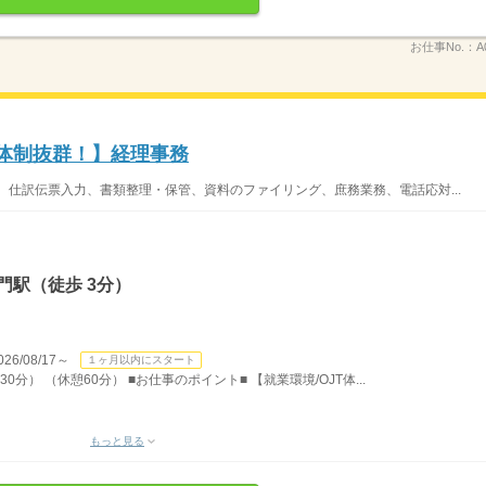
お仕事No.：
A
T体制抜群！】経理事務
、仕訳伝票入力、書類整理・保管、資料のファイリング、庶務業務、電話応対...
門駅（徒歩 3分）
/08/17～
１ヶ月以内にスタート
0分） （休憩60分） ■お仕事のポイント■ 【就業環境/OJT体...
もっと見る