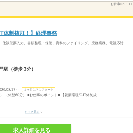
お仕事No.：
T1
JT体制抜群！】経理事務
、仕訳伝票入力、書類整理・保管、資料のファイリング、庶務業務、電話応対...
門駅（徒歩 3分）
/08/17～
１ヶ月以内にスタート
） （休憩60分） ■お仕事のポイント■ 【就業環境/OJT体制抜...
もっと見る
求人詳細を見る