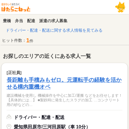
豊橋 弁当 配達 派遣の求人募集
ドライバー・配達・配送に関する求人情報を見てみる
1
ヒット件数：
件
お探しのエリアの近くにある求人一覧
[正社員]
長距離も手積みもゼロ。元運転手の経験を活か
せる構内重機オペ
建設機械を使用し 機械操作を中心に加工/運搬 などをお任せします！
【具体的には…】 ■製鉄時に発生したスラグの加工 …コンクリート
用の砂などの...
ドライバー・配達・配送
愛知県田原市/三河田原駅（車 10分）