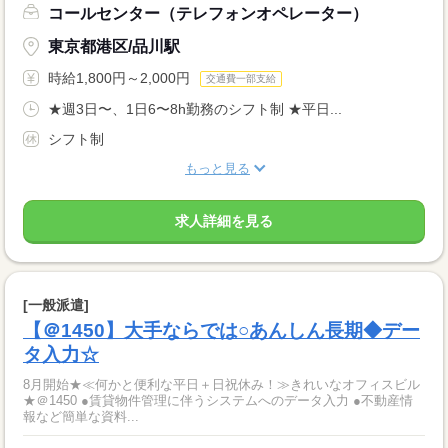
コールセンター（テレフォンオペレーター）
東京都港区/品川駅
時給1,800円～2,000円
交通費一部支給
★週3日〜、1日6〜8h勤務のシフト制 ★平日...
シフト制
もっと見る
求人詳細を見る
[一般派遣]
【＠1450】大手ならでは○あんしん長期◆デー
タ入力☆
8月開始★≪何かと便利な平日＋日祝休み！≫きれいなオフィスビル
★＠1450 ●賃貸物件管理に伴うシステムへのデータ入力 ●不動産情
報など簡単な資料...