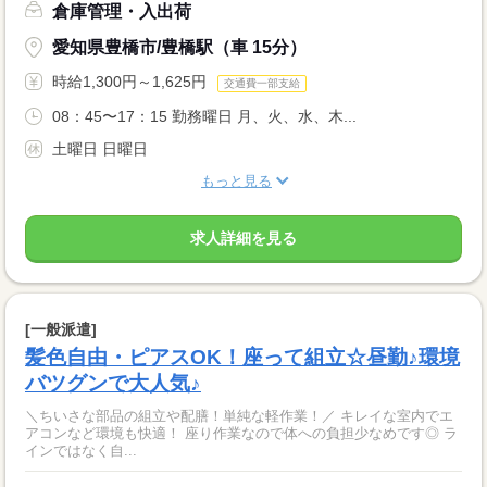
倉庫管理・入出荷
愛知県豊橋市/豊橋駅（車 15分）
時給1,300円～1,625円
交通費一部支給
08：45〜17：15 勤務曜日 月、火、水、木...
土曜日 日曜日
もっと見る
求人詳細を見る
[一般派遣]
髪色自由・ピアスOK！座って組立☆昼勤♪環境
バツグンで大人気♪
＼ちいさな部品の組立や配膳！単純な軽作業！／ キレイな室内でエ
アコンなど環境も快適！ 座り作業なので体への負担少なめです◎ ラ
インではなく自...