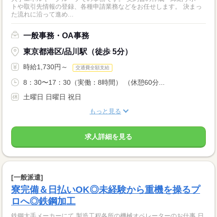
トや取引先情報の登録、各種申請業務などをお任せします。 決まっ
た流れに沿って進め...
一般事務・OA事務
東京都港区/品川駅（徒歩 5分）
時給1,730円～
交通費全額支給
8：30〜17：30（実働：8時間） （休憩60分...
土曜日 日曜日 祝日
もっと見る
求人詳細を見る
[一般派遣]
寮完備＆日払いOK◎未経験から重機を操るプ
ロへ◎鉄鋼加工
鉄鋼大手メーカーにて 製造工程各所の機械オペレーターのお仕事 日