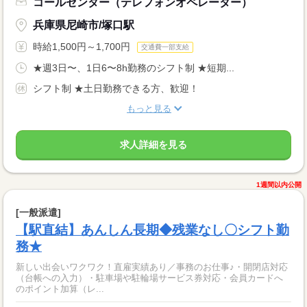
コールセンター（テレフォンオペレーター）
兵庫県尼崎市/塚口駅
時給1,500円～1,700円
交通費一部支給
★週3日〜、1日6〜8h勤務のシフト制 ★短期...
シフト制 ★土日勤務できる方、歓迎！
もっと見る
求人詳細を見る
1週間以内公開
[一般派遣]
【駅直結】あんしん長期◆残業なし〇シフト勤
務★
新しい出会いワクワク！直雇実績あり／事務のお仕事♪・開閉店対応
（台帳への入力）・駐車場や駐輪場サービス券対応・会員カードへ
のポイント加算（レ...