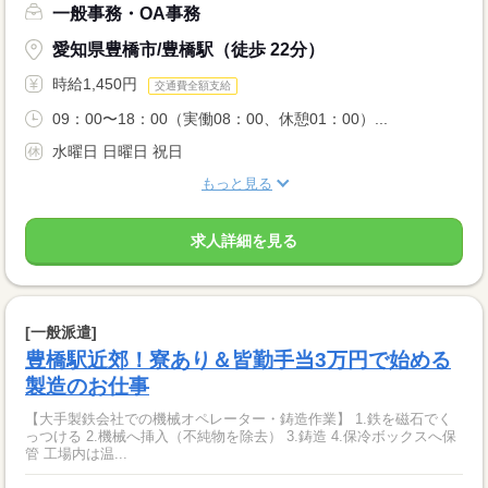
一般事務・OA事務
愛知県豊橋市/豊橋駅（徒歩 22分）
時給1,450円
交通費全額支給
09：00〜18：00（実働08：00、休憩01：00）...
水曜日 日曜日 祝日
もっと見る
求人詳細を見る
[一般派遣]
豊橋駅近郊！寮あり＆皆勤手当3万円で始める
製造のお仕事
【大手製鉄会社での機械オペレーター・鋳造作業】 1.鉄を磁石でく
っつける 2.機械へ挿入（不純物を除去） 3.鋳造 4.保冷ボックスへ保
管 工場内は温...