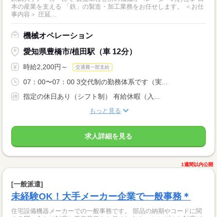
本の産業を支える 「鉄」の製造・加工業務をお任せします。 ＜お仕
事内容＞ 圧延...
機械オペレーション
愛知県豊橋市/植田駅（車 12分）
時給2,200円～
交通費一部支給
07：00〜07：00 3交代制の勤務体系です（実...
指定の休日あり（シフト制） 有給休暇（入...
もっと見る
求人詳細を見る
1週間以内公開
[一般派遣]
未経験OK！大手メーカー企業で一般事務＊
住宅設備機器メーカーでの一般事務です。 部品の納期やコードに関