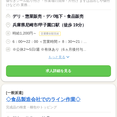
値引きシール貼り付け ・作業場の清掃・片付け まずは品出しや値付
けなどの 業務...
デリ・惣菜販売・デパ地下・食品販売
兵庫県尼崎市/甲子園口駅（徒歩 19分）
時給1,200円～
交通費全額支給
6：00〜22：00 ＜営業時間＞ 8：30〜21：...
※公休2〜5日/週 ※有休あり（6ヵ月後付与...
もっと見る
求人詳細を見る
[一般派遣]
◇食品製造会社でのライン作業◇
完成品の検査・梱包やトッピング