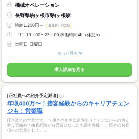
機械オペレーション
長野県駒ヶ根市/駒ヶ根駅
時給1,200円～
交通費一部支給
［1］19：00〜23：00 稼働時間4h（休憩h） ...
土曜日 日曜日
もっと見る
求人詳細を見る
[正社員への紹介予定派遣]
?
年収400万〜！接客経験からのキャリアチェン
ジも！営業職
IT企業での営業です。 ＼働きやすさに定評あり＊アデコからの切り
替え実績有＊接客経験から営業になった先輩も多数！ ／既存のお客
様への営業として、...