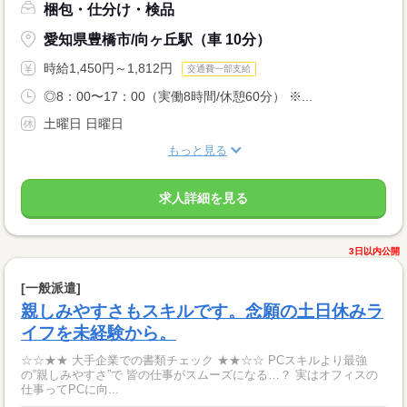
梱包・仕分け・検品
愛知県豊橋市/向ヶ丘駅（車 10分）
時給1,450円～1,812円
交通費一部支給
◎8：00〜17：00（実働8時間/休憩60分） ※...
土曜日 日曜日
もっと見る
求人詳細を見る
3日以内公開
[一般派遣]
親しみやすさもスキルです。念願の土日休みラ
イフを未経験から。
☆☆★★ 大手企業での書類チェック ★★☆☆ PCスキルより最強
の”親しみやすさ”で 皆の仕事がスムーズになる…？ 実はオフィスの
仕事ってPCに向...