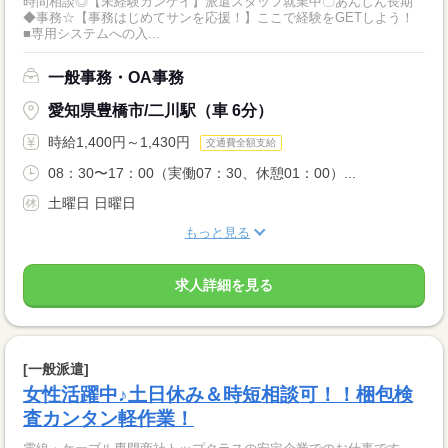
時間相談◎【未経験カンゲイ】派遣スタッフ就業中〇あんしん長期
◆事務☆【事務はじめてサンを応援！】ここで経験をGETしよう！
■専用システムへの入...
一般事務・OA事務
愛知県豊橋市/二川駅（車 6分）
時給1,400円～1,430円
交通費全額支給
08：30〜17：00（実働07：30、休憩01：00）...
土曜日 日曜日
もっと見る
求人詳細を見る
[一般派遣]
女性活躍中♪土日休み＆時短相談可！！梱包検
査カンタン軽作業！