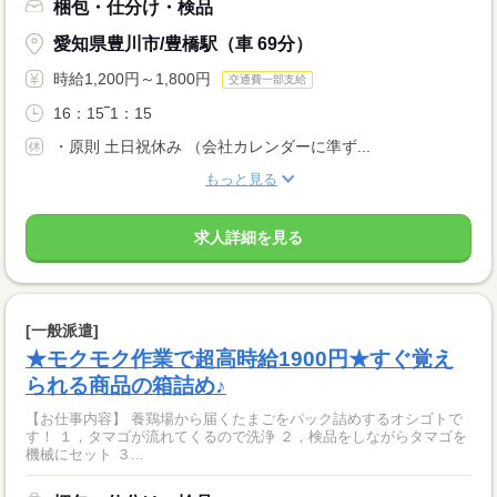
梱包・仕分け・検品
愛知県豊川市/豊橋駅（車 69分）
時給1,200円～1,800円
交通費一部支給
16：15‾1：15
・原則 土日祝休み （会社カレンダーに準ず...
もっと見る
求人詳細を見る
[一般派遣]
★モクモク作業で超高時給1900円★すぐ覚え
られる商品の箱詰め♪
【お仕事内容】 養鶏場から届くたまごをパック詰めするオシゴトで
す！ １，タマゴが流れてくるので洗浄 ２，検品をしながらタマゴを
機械にセット ３...