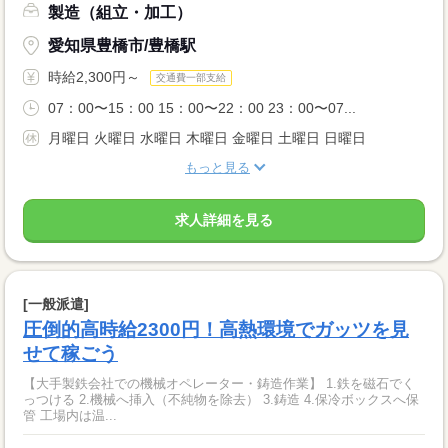
製造（組立・加工）
愛知県豊橋市/豊橋駅
時給2,300円～
交通費一部支給
07：00〜15：00 15：00〜22：00 23：00〜07...
月曜日 火曜日 水曜日 木曜日 金曜日 土曜日 日曜日
もっと見る
求人詳細を見る
[一般派遣]
圧倒的高時給2300円！高熱環境でガッツを見
せて稼ごう
【大手製鉄会社での機械オペレーター・鋳造作業】 1.鉄を磁石でく
っつける 2.機械へ挿入（不純物を除去） 3.鋳造 4.保冷ボックスへ保
管 工場内は温...