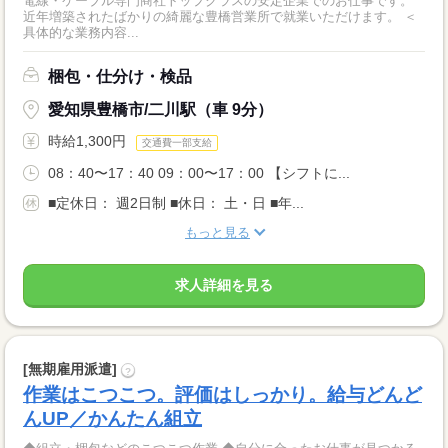
電線・ケーブル専門商社トップクラスの安定企業でのお仕事です。
近年増築されたばかりの綺麗な豊橋営業所で就業いただけます。 ＜
具体的な業務内容...
梱包・仕分け・検品
愛知県豊橋市/二川駅（車 9分）
時給1,300円
交通費一部支給
08：40〜17：40 09：00〜17：00 【シフトに...
■定休日： 週2日制 ■休日： 土・日 ■年...
もっと見る
求人詳細を見る
[無期雇用派遣]
?
作業はこつこつ。評価はしっかり。給与どんど
んUP／かんたん組立