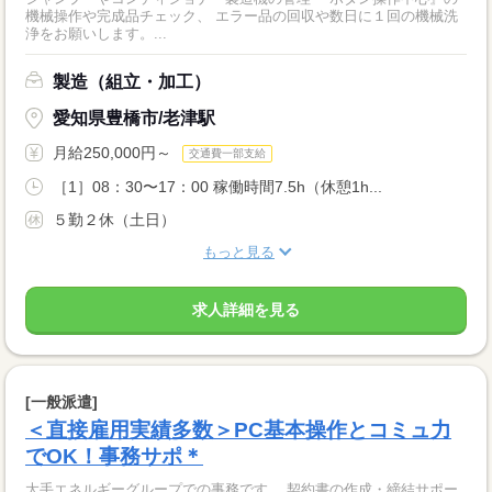
機械操作や完成品チェック、 エラー品の回収や数日に１回の機械洗
浄をお願いします。...
製造（組立・加工）
愛知県豊橋市/老津駅
月給250,000円～
交通費一部支給
［1］08：30〜17：00 稼働時間7.5h（休憩1h...
５勤２休（土日）
もっと見る
求人詳細を見る
[一般派遣]
＜直接雇用実績多数＞PC基本操作とコミュ力
でOK！事務サポ＊
大手エネルギーグループでの事務です。 契約書の作成・締結サポー