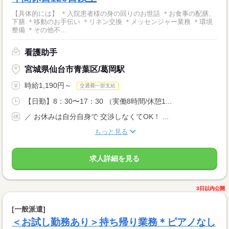
【具体的には】 ＊入院患者様の身の回りのお世話 ＊お食事の配膳、
下膳 ＊移動のお手伝い ＊リネン交換 ＊メッセンジャー業務 ＊環境
整備 ＊その他不...
看護助手
宮城県仙台市青葉区/葛岡駅
時給1,190円～
交通費一部支給
【日勤】8：30〜17：30 （実働8時間/休憩1...
／ お休みは自分自身で 交渉しなくてOK！ ...
もっと見る
求人詳細を見る
3日以内公開
[一般派遣]
＜お試し勤務あり＞持ち帰り業務＊ピアノなし