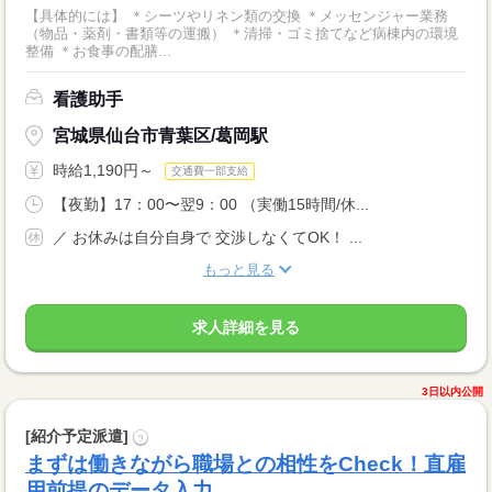
【具体的には】 ＊シーツやリネン類の交換 ＊メッセンジャー業務
（物品・薬剤・書類等の運搬） ＊清掃・ゴミ捨てなど病棟内の環境
整備 ＊お食事の配膳...
看護助手
宮城県仙台市青葉区/葛岡駅
時給1,190円～
交通費一部支給
【夜勤】17：00〜翌9：00 （実働15時間/休...
／ お休みは自分自身で 交渉しなくてOK！ ...
もっと見る
求人詳細を見る
3日以内公開
[紹介予定派遣]
?
まずは働きながら職場との相性をCheck！直雇
用前提のデータ入力