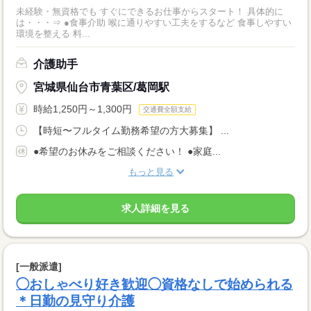
未経験・無資格でも すぐにできるお仕事からスタート！ 具体的に
は・・・⇒ ●食事介助 喉に通りやすい工夫をするなど 食事しやすい
環境を整える 料...
介護助手
宮城県仙台市青葉区/葛岡駅
時給1,250円～1,300円
交通費全額支給
【時短〜フルタイム勤務希望の方大募集】 ...
●希望のお休みをご相談ください！ ●家庭...
もっと見る
求人詳細を見る
[一般派遣]
◯おしゃべり好き歓迎◯資格なしで始められる
＊日勤の見守り介護