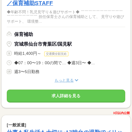
／保育補助STAFF
◆年齢不問！乳児見守り＆遊びサポート◆ ￣￣￣￣￣￣￣￣￣￣￣
￣￣￣￣￣￣￣￣ 担任保育士さんの保育補助として、 見守りや遊び
サポート、 環境整...
保育補助
宮城県仙台市青葉区/国見駅
時給1,400円～
交通費全額支給
◆07：00〜19：00の間で… ◆週3日〜 ◆...
週3〜5日勤務
もっと見る
求人詳細を見る
3日以内公開
[一般派遣]