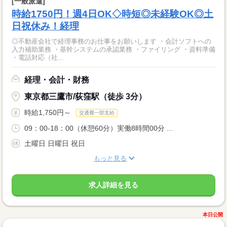
[一般派遣]
時給1750円！週4日OK◇時短◎未経験OK◎土
日祝休み！経理
◎不動産会社で経理事務のお仕事をお願いします ・会計ソフトへの
入力補助業務 ・基幹システムの承認業務 ・ファイリング ・資料準備
・電話対応（社...
経理・会計・財務
東京都三鷹市/荻窪駅（徒歩 3分）
時給1,750円～
交通費一部支給
09：00-18：00（休憩60分）実働8時間00分 ...
土曜日 日曜日 祝日
もっと見る
求人詳細を見る
本日公開