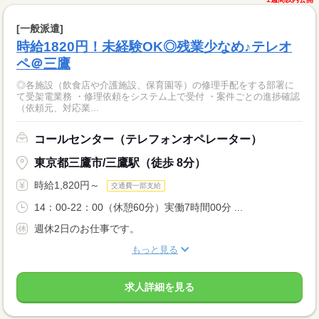
[一般派遣]
時給1820円！未経験OK◎残業少なめ♪テレオ
ペ＠三鷹
◎各施設（飲食店や介護施設、保育園等）の修理手配をする部署に
て受架電業務 ・修理依頼をシステム上で受付 ・案件ごとの進捗確認
（依頼元、対応業...
コールセンター（テレフォンオペレーター）
東京都三鷹市/三鷹駅（徒歩 8分）
時給1,820円～
交通費一部支給
14：00-22：00（休憩60分）実働7時間00分 ...
週休2日のお仕事です。
もっと見る
求人詳細を見る