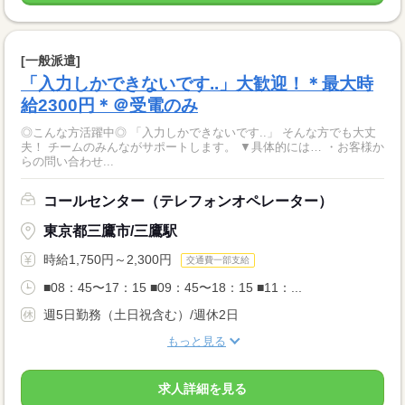
[一般派遣]
「入力しかできないです..」大歓迎！＊最大時
給2300円＊＠受電のみ
◎こんな方活躍中◎ 「入力しかできないです..」 そんな方でも大丈
夫！ チームのみんながサポートします。 ▼具体的には… ・お客様か
らの問い合わせ...
コールセンター（テレフォンオペレーター）
東京都三鷹市/三鷹駅
時給1,750円～2,300円
交通費一部支給
■08：45〜17：15 ■09：45〜18：15 ■11：...
週5日勤務（土日祝含む）/週休2日
もっと見る
求人詳細を見る