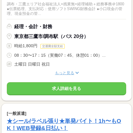
調布・三鷹エリア社会福祉法人×残業無×経理補助＋総務事務＠1800
●伝票処理、支払対応：使用ソフトSWING財務会計 ●小口現金の管
理、現金預金の管...
経理・会計・財務
東京都三鷹市/調布駅（バス 20分）
時給1,800円
交通費全額支給
08：30〜17：15（実働07：45、休憩01：00）...
土曜日 日曜日 祝日
もっと見る
求人詳細を見る
[一般派遣]
★シール/ラベル張り★単発バイト！1h〜もO
K！WEB登録&日払い！