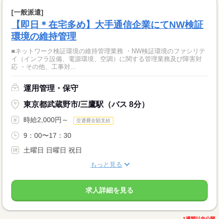
[一般派遣]
【即日＊在宅多め】大手通信企業にてNW検証
環境の維持管理
■ネットワーク検証環境の維持管理業務 ・NW検証環境のファシリテ
イ（インフラ設備、電源環境、空調）に関する管理業務及び障害対
応 ・その他、工事対...
運用管理・保守
東京都武蔵野市/三鷹駅（バス 8分）
時給2,000円～
交通費全額支給
9：00〜17：30
土曜日 日曜日 祝日
もっと見る
求人詳細を見る
1週間以内公開