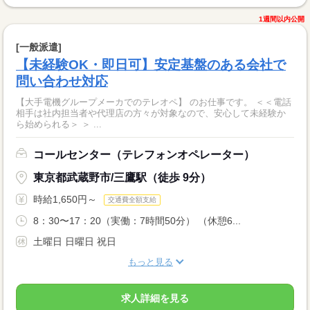
1週間以内公開
[一般派遣]
【未経験OK・即日可】安定基盤のある会社で
問い合わせ対応
【大手電機グループメーカでのテレオペ】 のお仕事です。 ＜＜電話
相手は社内担当者や代理店の方々が対象なので、安心して未経験か
ら始められる＞ ＞ ...
コールセンター（テレフォンオペレーター）
東京都武蔵野市/三鷹駅（徒歩 9分）
時給1,650円～
交通費全額支給
8：30〜17：20（実働：7時間50分） （休憩6...
土曜日 日曜日 祝日
もっと見る
求人詳細を見る