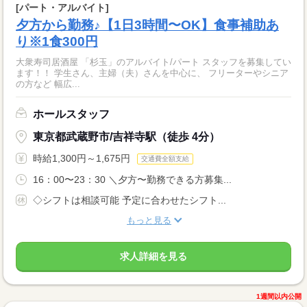
[パート・アルバイト]
夕方から勤務♪【1日3時間〜OK】食事補助あ
り※1食300円
大衆寿司居酒屋 「杉玉」のアルバイト/パート スタッフを募集してい
ます！！ 学生さん、主婦（夫）さんを中心に、 フリーターやシニア
の方など 幅広...
ホールスタッフ
東京都武蔵野市/吉祥寺駅（徒歩 4分）
時給1,300円～1,675円
交通費全額支給
16：00〜23：30 ＼夕方〜勤務できる方募集...
◇シフトは相談可能 予定に合わせたシフト...
もっと見る
求人詳細を見る
1週間以内公開