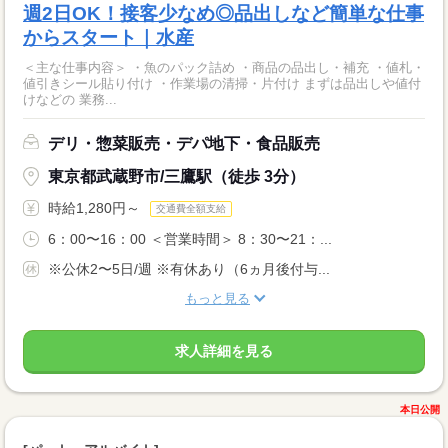
週2日OK！接客少なめ◎品出しなど簡単な仕事
からスタート｜水産
＜主な仕事内容＞ ・魚のパック詰め ・商品の品出し・補充 ・値札・
値引きシール貼り付け ・作業場の清掃・片付け まずは品出しや値付
けなどの 業務...
デリ・惣菜販売・デパ地下・食品販売
東京都武蔵野市/三鷹駅（徒歩 3分）
時給1,280円～
交通費全額支給
6：00〜16：00 ＜営業時間＞ 8：30〜21：...
※公休2〜5日/週 ※有休あり（6ヵ月後付与...
もっと見る
求人詳細を見る
本日公開