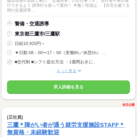
建設現場や道路工事の 「交通誘導」のお仕事です。 歩行者や車が通
行できるよう 誘導灯を振って案内！ ▼働く現場は... 【住宅を建てる
間の交通誘導...
警備・交通誘導
東京都三鷹市/三鷹駅
日給10,920円～
▼日勤 08：00〜17：00（実働8h／休憩1h） ...
■交代制 ■シフト提出方法 ・1週間おきに...
もっと見る
求人詳細を見る
本日公開
[正社員]
三鷹＊障がい者が通う就労支援施設STAFF＊
無資格・未経験歓迎