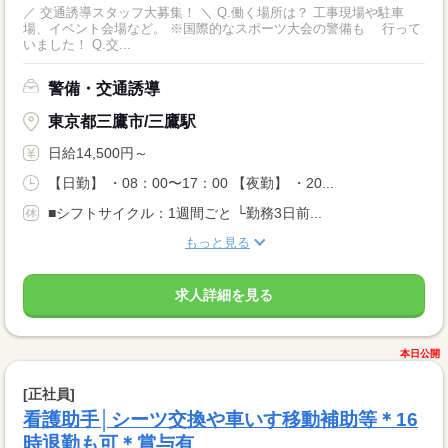
／ 交通誘導スタッフ大募集！ ＼ Q.働く場所は？ 工事現場や駐車
場、イベント会場など。 ※国際的なスポーツ大会の警備も 行って
いました！ Q.交...
警備・交通誘導
東京都三鷹市/三鷹駅
日給14,500円～
【日勤】 ・08：00〜17：00 【夜勤】 ・20...
■シフトサイクル：1週間ごと └勤務3日前...
もっと見る
求人詳細を見る
本日公開
[正社員]
看護助手│シーツ交換や車いす移動補助等＊16
時退勤も可＊賞与有