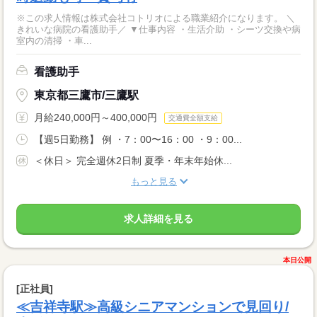
※この求人情報は株式会社コトリオによる職業紹介になります。 ＼
きれいな病院の看護助手／ ▼仕事内容 ・生活介助 ・シーツ交換や病
室内の清掃 ・車...
看護助手
東京都三鷹市/三鷹駅
月給240,000円～400,000円
交通費全額支給
【週5日勤務】 例 ・7：00〜16：00 ・9：00...
＜休日＞ 完全週休2日制 夏季・年末年始休...
もっと見る
求人詳細を見る
本日公開
[正社員]
≪吉祥寺駅≫高級シニアマンションで見回り/