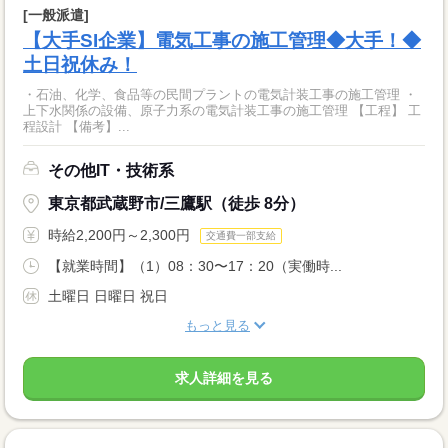
[一般派遣]
【大手SI企業】電気工事の施工管理◆大手！◆
土日祝休み！
・石油、化学、食品等の民間プラントの電気計装工事の施工管理 ・
上下水関係の設備、原子力系の電気計装工事の施工管理 【工程】 工
程設計 【備考】...
その他IT・技術系
東京都武蔵野市/三鷹駅（徒歩 8分）
時給2,200円～2,300円
交通費一部支給
【就業時間】（1）08：30〜17：20（実働時...
土曜日 日曜日 祝日
もっと見る
求人詳細を見る