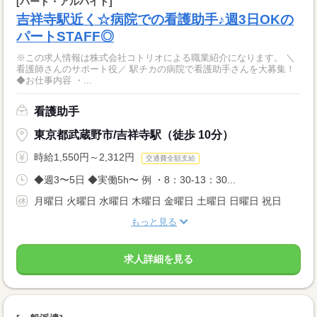
[パート・アルバイト]
吉祥寺駅近く☆病院での看護助手♪週3日OKの
パートSTAFF◎
※この求人情報は株式会社コトリオによる職業紹介になります。 ＼
看護師さんのサポート役／ 駅チカの病院で看護助手さんを大募集！
◆お仕事内容 ・...
看護助手
東京都武蔵野市/吉祥寺駅（徒歩 10分）
時給1,550円～2,312円
交通費全額支給
◆週3〜5日 ◆実働5h〜 例 ・8：30-13：30...
月曜日 火曜日 水曜日 木曜日 金曜日 土曜日 日曜日 祝日
もっと見る
求人詳細を見る