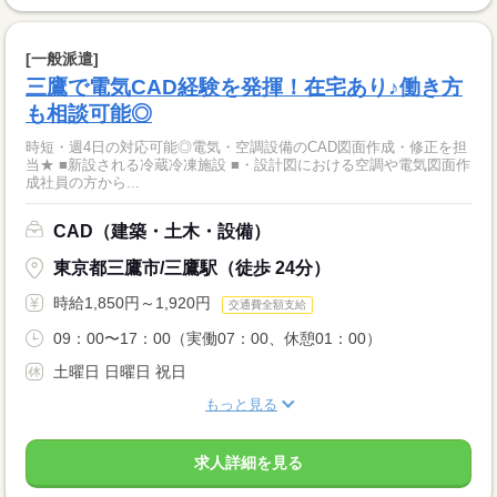
[一般派遣]
三鷹で電気CAD経験を発揮！在宅あり♪働き方
も相談可能◎
時短・週4日の対応可能◎電気・空調設備のCAD図面作成・修正を担
当★ ■新設される冷蔵冷凍施設 ■・設計図における空調や電気図面作
成社員の方から...
CAD（建築・土木・設備）
東京都三鷹市/三鷹駅（徒歩 24分）
時給1,850円～1,920円
交通費全額支給
09：00〜17：00（実働07：00、休憩01：00）
土曜日 日曜日 祝日
もっと見る
求人詳細を見る