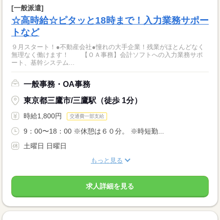
[一般派遣]
☆高時給☆ピタッと18時まで！入力業務サポー
トなど
９月スタート！●不動産会社●憧れの大手企業！残業がほとんどなく
無理なく働けます！ 【ＯＡ事務】会計ソフトへの入力業務サポ
ート、基幹システム...
一般事務・OA事務
東京都三鷹市/三鷹駅（徒歩 1分）
時給1,800円
交通費一部支給
9：00〜18：00 ※休憩は６０分。 ※時短勤...
土曜日 日曜日
もっと見る
求人詳細を見る