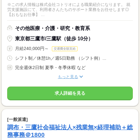
※この求人情報は株式会社コトリオによる職業紹介になります。 就
労支援施設にて、利用者さんたちのサポート業務をお任せします◎
【おもなお仕事】 ...
その他医療・介護・研究・教育系
東京都三鷹市/三鷹駅（徒歩 10分）
月給240,000円～
交通費全額支給
シフト制／休憩1h／週5日勤務 （シフト例）...
完全週休2日制 夏季・冬季休暇 など
もっと見る
求人詳細を見る
[一般派遣]
調布・三鷹社会福祉法人×残業無×経理補助＋総
務事務＠1800