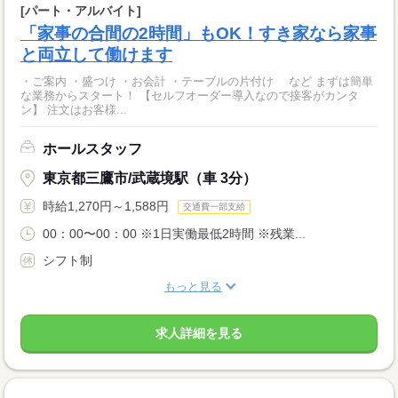
[パート・アルバイト]
「家事の合間の2時間」もOK！すき家なら家事
と両立して働けます
・ご案内 ・盛つけ ・お会計 ・テーブルの片付け など まずは簡単
な業務からスタート！ 【セルフオーダー導入なので接客がカンタ
ン】 注文はお客様...
ホールスタッフ
東京都三鷹市/武蔵境駅（車 3分）
時給1,270円～1,588円
交通費一部支給
00：00〜00：00 ※1日実働最低2時間 ※残業...
シフト制
もっと見る
求人詳細を見る