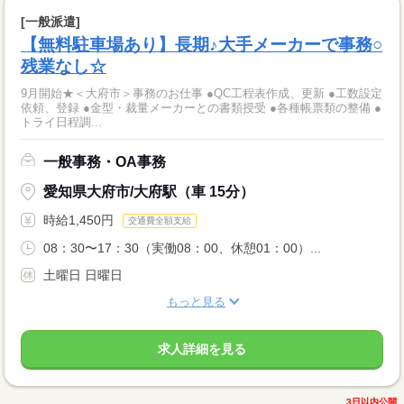
[一般派遣]
【無料駐車場あり】長期♪大手メーカーで事務○
残業なし☆
9月開始★＜大府市＞事務のお仕事 ●QC工程表作成、更新 ●工数設定
依頼、登録 ●金型・裁量メーカーとの書類授受 ●各種帳票類の整備 ●
トライ日程調...
一般事務・OA事務
愛知県大府市/大府駅（車 15分）
時給1,450円
交通費全額支給
08：30〜17：30（実働08：00、休憩01：00）...
土曜日 日曜日
もっと見る
求人詳細を見る
3日以内公開