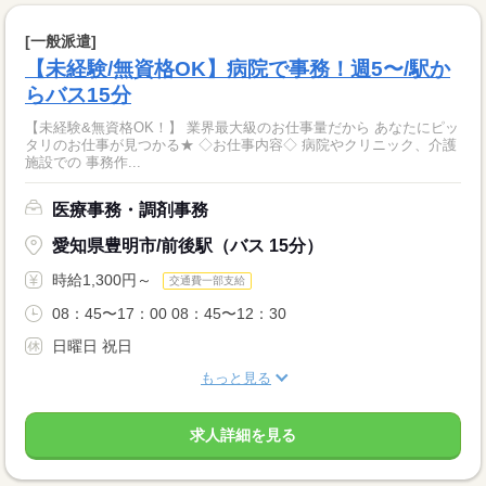
[一般派遣]
【未経験/無資格OK】病院で事務！週5〜/駅か
らバス15分
【未経験&無資格OK！】 業界最大級のお仕事量だから あなたにピッ
タリのお仕事が見つかる★ ◇お仕事内容◇ 病院やクリニック、介護
施設での 事務作...
医療事務・調剤事務
愛知県豊明市/前後駅（バス 15分）
時給1,300円～
交通費一部支給
08：45〜17：00 08：45〜12：30
日曜日 祝日
もっと見る
求人詳細を見る