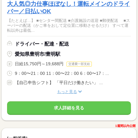
大人気◎力仕事ほぼなし！運転メインのドライ
バー／日払いOK
【たとえば…】 ■センター間配送 ■介護施設の送迎 ■郵便配送 ■ス
ーパーの配送（かご車をおして定位置に移動させるだけ） すべて運
転以外は最低...
ドライバー・配達・配送
愛知県豊明市/豊明駅
日給15,750円～19,688円
交通費一部支給
9：00〜21：00 11：00〜22：00 6：00〜17：...
【自己申告シフト】 「平日だけ働きたい」 ...
もっと見る
求人詳細を見る
1週間以内公開