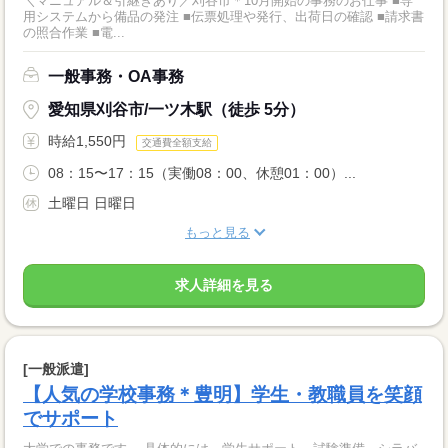
＼マニュアル＆引継ぎあり／刈谷市＊10月開始の事務のお仕事 ■専
用システムから備品の発注 ■伝票処理や発行、出荷日の確認 ■請求書
の照合作業 ■電...
一般事務・OA事務
愛知県刈谷市/一ツ木駅（徒歩 5分）
時給1,550円
交通費全額支給
08：15〜17：15（実働08：00、休憩01：00）...
土曜日 日曜日
もっと見る
求人詳細を見る
[一般派遣]
【人気の学校事務＊豊明】学生・教職員を笑顔
でサポート