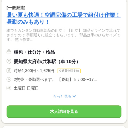
[一般派遣]
暑い夏も快適！空調完備の工場で組付け作業！
昼勤のみもあり！
誰でもカンタン自動車部品の組立！ 【組立】 部品がラインで流れて
きますので 手順通りに組立てもらいます。 部品は手のひらサイズで
す。 黙々作業...
梱包・仕分け・検品
愛知県大府市/共和駅（車 10分）
時給1,300円～1,625円
交通費全額支給
2交替・昼勤選べます。 【昼勤】 8：00〜17...
土曜日 日曜日
もっと見る
求人詳細を見る