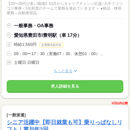
【20〜30代が多い職場】10月からキャリアチェンジ応援♪大手でコツ
コツ事務＜5名程度のチームで業務を進めていきます＞ ●検品・検収
業務→自動車部品...
一般事務・OA事務
愛知県豊田市/豊明駅（車 17分）
時給1,550円
交通費全額支給
09：00〜17：30（実働07：30、休憩01：00）...
土曜日 日曜日
もっと見る
求人詳細を見る
3日以内公開
[一般派遣]
シニア活躍中【即日就業も可】乗りっぱなしリ
フト｜賞与年2回