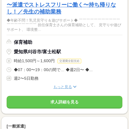
〜派遣でストレスフリーに働く〜持ち帰りな
し！／先生の補助業務
◆年齢不問！乳児見守り＆遊びサポート◆ ￣￣￣￣￣￣￣￣￣￣￣
￣￣￣￣￣￣￣￣ 担任保育士さんの保育補助として、 見守りや遊び
サポート、 環境整...
保育補助
愛知県刈谷市/富士松駅
時給1,500円～1,600円
交通費全額支給
◆07：00〜19：00の間で… ◆週2日〜 ◆...
週2〜5日勤務
もっと見る
求人詳細を見る
[一般派遣]