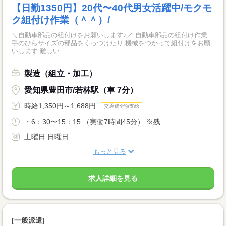
【日勤1350円】20代〜40代男女活躍中/モクモ
ク組付け作業（＾＾）/
＼自動車部品の組付けをお願いします♪／ 自動車部品の組付け作業
手のひらサイズの部品をくっつけたり 機械をつかって組付けをお願
いします 難しい...
製造（組立・加工）
愛知県豊田市/若林駅（車 7分）
時給1,350円～1,688円
交通費全額支給
・6：30〜15：15 （実働7時間45分） ※残...
土曜日 日曜日
もっと見る
求人詳細を見る
[一般派遣]