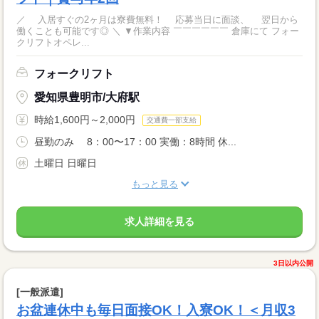
／ 入居すぐの2ヶ月は寮費無料！ 応募当日に面談、 翌日から
働くことも可能です◎ ＼ ▼作業内容 ￣￣￣￣￣￣ 倉庫にて フォー
クリフトオペレ...
フォークリフト
愛知県豊明市/大府駅
時給1,600円～2,000円
交通費一部支給
昼勤のみ 8：00〜17：00 実働：8時間 休...
土曜日 日曜日
もっと見る
求人詳細を見る
3日以内公開
[一般派遣]
お盆連休中も毎日面接OK！入寮OK！＜月収3