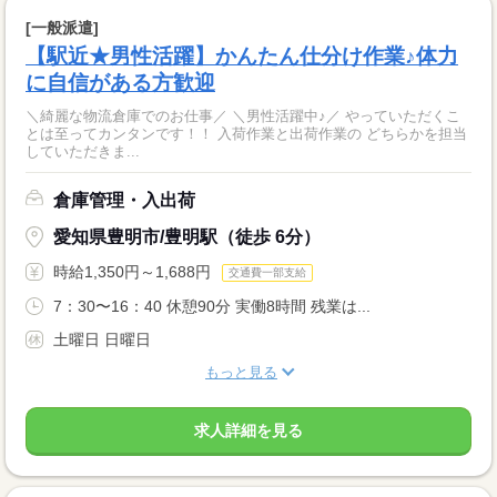
[一般派遣]
【駅近★男性活躍】かんたん仕分け作業♪体力
に自信がある方歓迎
＼綺麗な物流倉庫でのお仕事／ ＼男性活躍中♪／ やっていただくこ
とは至ってカンタンです！！ 入荷作業と出荷作業の どちらかを担当
していただきま...
倉庫管理・入出荷
愛知県豊明市/豊明駅（徒歩 6分）
時給1,350円～1,688円
交通費一部支給
7：30〜16：40 休憩90分 実働8時間 残業は...
土曜日 日曜日
もっと見る
求人詳細を見る