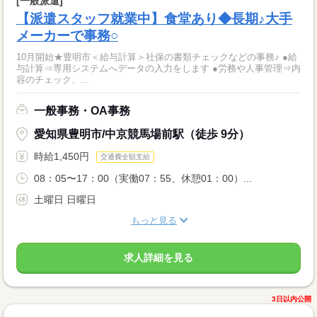
[一般派遣]
【派遣スタッフ就業中】食堂あり◆長期♪大手
メーカーで事務○
10月開始★豊明市＜給与計算＞社保の書類チェックなどの事務♪ ●給
与計算⇒専用システムへデータの入力をします ●労務や人事管理⇒内
容のチェック、...
一般事務・OA事務
愛知県豊明市/中京競馬場前駅（徒歩 9分）
時給1,450円
交通費全額支給
08：05〜17：00（実働07：55、休憩01：00）...
土曜日 日曜日
もっと見る
求人詳細を見る
3日以内公開