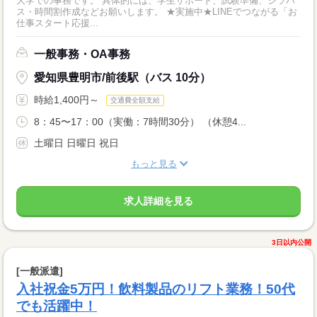
大学での事務です。 具体的には、学生サポート、試験準備、シラバ
ス・時間割作成などお願いします。 ★実施中★LINEでつながる「お
仕事スタート応援...
一般事務・OA事務
愛知県豊明市/前後駅（バス 10分）
時給1,400円～
交通費全額支給
8：45〜17：00（実働：7時間30分） （休憩4...
土曜日 日曜日 祝日
もっと見る
求人詳細を見る
3日以内公開
[一般派遣]
入社祝金5万円！飲料製品のリフト業務！50代
でも活躍中！