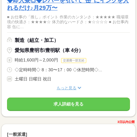
◆即入寮◎◆レバーを引いて"缶"にインクを入
れるだけ♪月29万〜
■ お仕事の「推し」ポイント 作業のカンタンさ：★★★★★ 職場環
境の快適さ：★★★★☆ 体力的なハードさ：★☆☆☆☆ ■ お仕事内
容 缶に...
製造（組立・加工）
愛知県豊明市/豊明駅（車 4分）
時給1,600円～2,000円
交通費一部支給
◇定時時間◇ 8：30〜17：00 ◇休憩時間◇...
土曜日 日曜日 祝日
もっと見る
求人詳細を見る
3日以内公開
[一般派遣]