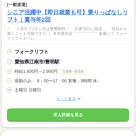
[一般派遣]
シニア活躍中【即日就業も可】乗りっぱなしリ
フト｜賞与年2回
／ 入居すぐの2ヶ月は寮費無料！ 応募当日に面談、 翌日から
働くことも可能です◎ ＼ ▼作業内容 ￣￣￣￣￣￣ 倉庫にて フォー
クリフトオペレ...
フォークリフト
愛知県江南市/豊明駅
時給1,600円～2,000円
交通費一部支給
昼勤のみ 8：00〜17：00 実働：8時間 休...
土曜日 日曜日
もっと見る
求人詳細を見る