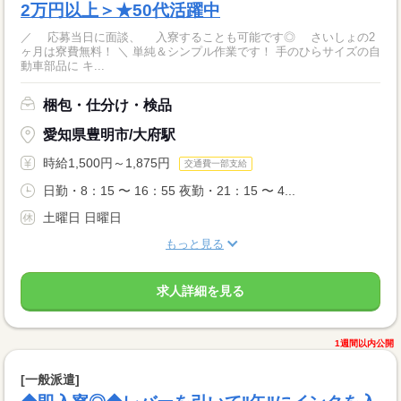
2万円以上＞★50代活躍中
／ 応募当日に面談、 入寮することも可能です◎ さいしょの2
ヶ月は寮費無料！ ＼ 単純＆シンプル作業です！ 手のひらサイズの自
動車部品に キ...
梱包・仕分け・検品
愛知県豊明市/大府駅
時給1,500円～1,875円
交通費一部支給
日勤・8：15 〜 16：55 夜勤・21：15 〜 4...
土曜日 日曜日
もっと見る
求人詳細を見る
1週間以内公開
[一般派遣]