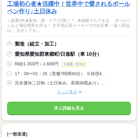
工場初心者★活躍中！世界中で愛されるボール
ペン作り♪土日休み
＼副業OK★髪色・髭・ピアスOK／＊. 未経験でもできる、 ボールペ
ンなど筆記用具を作る！ 大手筆記具メーカーでのお仕事！ 扱う部品
は、 大きくても...
製造（組立・加工）
愛知県愛知郡東郷町/日進駅（車 10分）
時給1,350円～1,688円
交通費一部支給
17：00〜01：25（実働7時間40分） ※休憩4...
完全週休二日制（土日休み、長期休暇あり）...
もっと見る
求人詳細を見る
[一般派遣]