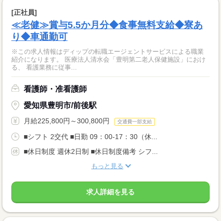
[正社員]
≪老健≫賞与5.5か月分◆食事無料支給◆寮あ
り◆車通勤可
※この求人情報はディップの転職エージェントサービスによる職業
紹介になります。 医療法人清水会「豊明第二老人保健施設」におけ
る、 看護業務に従事...
看護師・准看護師
愛知県豊明市/前後駅
月給225,800円～300,800円
交通費一部支給
■シフト 2交代 ■日勤 09：00-17：30（休...
■休日制度 週休2日制 ■休日制度備考 シフ...
もっと見る
求人詳細を見る