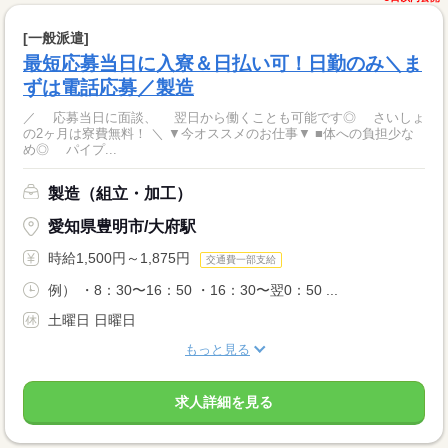
[一般派遣]
最短応募当日に入寮＆日払い可！日勤のみ＼ま
ずは電話応募／製造
／ 応募当日に面談、 翌日から働くことも可能です◎ さいしょ
の2ヶ月は寮費無料！ ＼ ▼今オススメのお仕事▼ ■体への負担少な
め◎ パイプ...
製造（組立・加工）
愛知県豊明市/大府駅
時給1,500円～1,875円
交通費一部支給
例） ・8：30〜16：50 ・16：30〜翌0：50 ...
土曜日 日曜日
もっと見る
求人詳細を見る