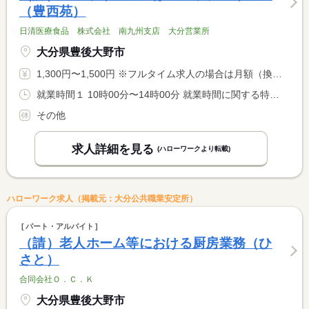
（豊西苑）
日清医療食品 株式会社 南九州支店 大分営業所
大分県豊後大野市
1,300円〜1,500円 ※フルタイム求人の場合は月額（換算額）、パート求人の場合は時間額を表示しています。
就業時間１ 10時00分〜14時00分 就業時間に関する特記事項 週２０時間以内で勤務できる方
その他
求人詳細を見る
(ハローワークより転載)
ハローワーク求人（掲載元：大分公共職業安定所）
パート・アルバイト
（請）老人ホーム等における厨房業務（ひ
さと）
合同会社Ｏ．Ｃ．Ｋ
大分県豊後大野市