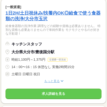
[一般派遣]
1日2H/土日祝休み/扶養内OK◎給食で使う食器
類の洗浄/大分市玉沢
給食食器類の洗浄作業 調理などの経験や資格は必要ありません。 特
別な資格も必要ありませんので単純作業を モクモクとやるのが好き
な方歓迎！
キッチンスタッフ
大分県大分市/豊後国分駅
時給1,100円～1,375円
交通費一部支給
14：00〜16：15 休憩なし 実働2時間15分
土曜日 日曜日 祝日
もっと見る
求人詳細を見る