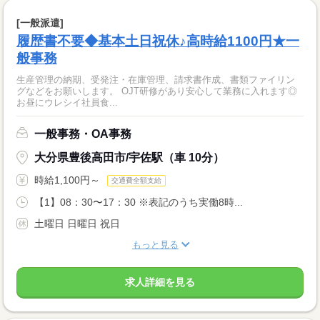
[一般派遣]
履歴書不要◆基本土日祝休♪高時給1100円★一
般事務
生産管理の納期、受発注・在庫管理、請求書作成、書類ファイリン
グなどをお願いします。 OJT研修があり安心して業務に入れます◎
お昼にウレシイ社員食...
一般事務・OA事務
大分県豊後高田市/宇佐駅（車 10分）
時給1,100円～
交通費全額支給
【1】08：30〜17：30 ※表記のうち実働8時...
土曜日 日曜日 祝日
もっと見る
求人詳細を見る