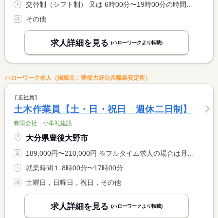
交替制（シフト制） 又は 6時00分〜19時00分の時間の間の3時間程度 就業時間に関する特記事項 勤務シフトは相談に応じます（朝、昼、夜の３食を提供する関係上 <BR> 、昼のみ勤務希望は相談不可）。
その他
求人詳細を見る
(ハローワークより転載)
ハローワーク求人（掲載元：豊後大野公共職業安定所）
正社員
土木作業員【土・日・祝日 週休二日制】
有限会社 小牟礼建設
大分県豊後大野市
189,000円〜210,000円 ※フルタイム求人の場合は月額（換算額）、パート求人の場合は時間額を表示しています。
就業時間１ 8時00分〜17時00分
土曜日，日曜日，祝日，その他
求人詳細を見る
(ハローワークより転載)