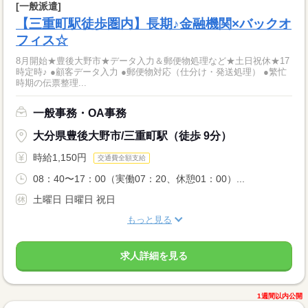
[一般派遣]
【三重町駅徒歩圏内】長期♪金融機関×バックオ
フィス☆
8月開始★豊後大野市★データ入力＆郵便物処理など★土日祝休★17
時定時♪ ●顧客データ入力 ●郵便物対応（仕分け・発送処理） ●繁忙
時期の伝票整理...
一般事務・OA事務
大分県豊後大野市/三重町駅（徒歩 9分）
時給1,150円
交通費全額支給
08：40〜17：00（実働07：20、休憩01：00）...
土曜日 日曜日 祝日
もっと見る
求人詳細を見る
1週間以内公開