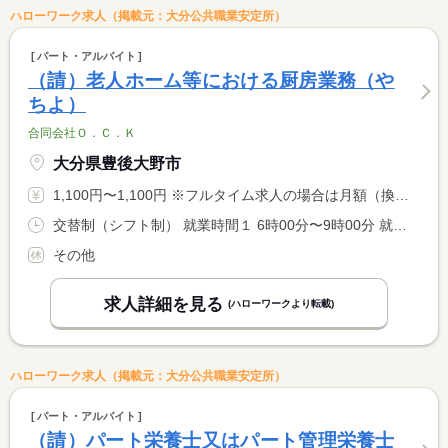
ハローワーク求人（掲載元：大分公共職業安定所）
パート・アルバイト
（請）老人ホーム等における厨房業務（や
ちよ）
合同会社Ｏ．Ｃ．Ｋ
大分県豊後大野市
1,100円〜1,100円 ※フルタイム求人の場合は月額（換算額）、パート求人の場合は時間額を表示しています。
交替制（シフト制） 就業時間１ 6時00分〜9時00分 就業時間２ 10時00分〜13時30分 就業時間３ 15時00分〜18時30分 就業時間に関する特記事項 勤務シフトは相談に応じます。 <BR> 年末年始等のイベント時期には時間外労働が発生する可能性があり <BR> ます。
その他
求人詳細を見る
(ハローワークより転載)
ハローワーク求人（掲載元：大分公共職業安定所）
パート・アルバイト
（請）パート栄養士又はパート管理栄養士