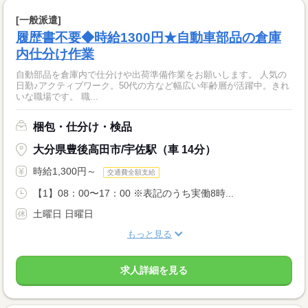
[一般派遣]
履歴書不要◆時給1300円★自動車部品の倉庫
内仕分け作業
自動部品を倉庫内で仕分けや出荷準備作業をお願いします。 人気の
日勤♪アクティブワーク。50代の方など幅広い年齢層が活躍中。きれ
いな職場です。 職...
梱包・仕分け・検品
大分県豊後高田市/宇佐駅（車 14分）
時給1,300円～
交通費全額支給
【1】08：00〜17：00 ※表記のうち実働8時...
土曜日 日曜日
もっと見る
求人詳細を見る