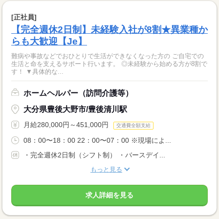
[正社員]
【完全週休2日制】未経験入社が8割★異業種か
らも大歓迎【Je】
難病や事故などでおひとりで生活ができなくなった方の ご自宅での
生活と命を支えるサポート行います。 ◎未経験から始める方が8割で
す！ ▼具体的な...
ホームヘルパー（訪問介護等）
大分県豊後大野市/豊後清川駅
月給280,000円～451,000円
交通費全額支給
08：00〜18：00 22：00〜07：00 ※現場によ...
・完全週休2日制（シフト制） ・バースデイ...
もっと見る
求人詳細を見る