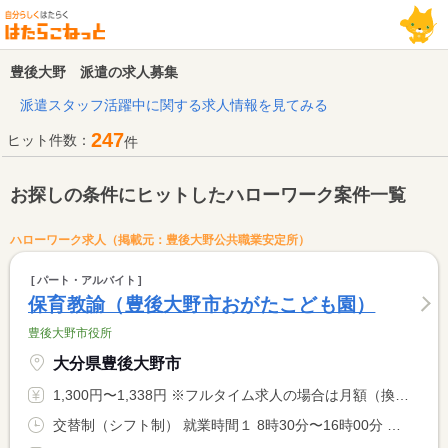
豊後大野 派遣の求人募集
派遣スタッフ活躍中に関する求人情報を見てみる
247
ヒット件数：
件
お探しの条件にヒットしたハローワーク案件一覧
ハローワーク求人（掲載元：豊後大野公共職業安定所）
パート・アルバイト
保育教諭（豊後大野市おがたこども園）
豊後大野市役所
大分県豊後大野市
1,300円〜1,338円 ※フルタイム求人の場合は月額（換算額）、パート求人の場合は時間額を表示しています。
交替制（シフト制） 就業時間１ 8時30分〜16時00分 就業時間に関する特記事項 通常は６．５時間勤務（以下の時間に延長勤務１時間あり） <BR> ・７：００〜１４：３０ ・７：３０〜１５：００ <BR> ・８：００〜１５：３０ ・８：３０〜１６：００ <BR> ・９：００〜１６：３０ ・９：３０〜１７：００