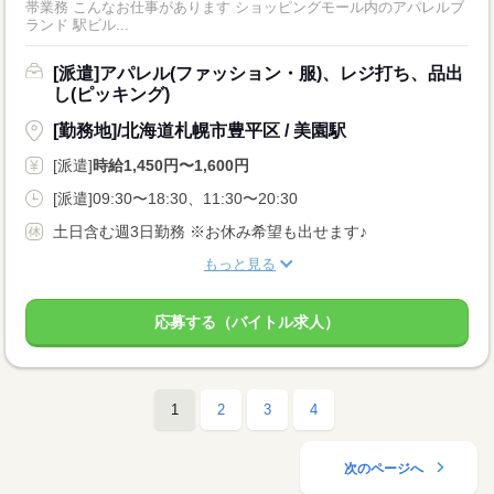
帯業務 こんなお仕事があります ショッピングモール内のアパレルブ
ランド 駅ビル...
[派遣]アパレル(ファッション・服)、レジ打ち、品出
し(ピッキング)
[勤務地]/北海道札幌市豊平区 / 美園駅
[派遣]
時給1,450円〜1,600円
[派遣]09:30〜18:30、11:30〜20:30
土日含む週3日勤務 ※お休み希望も出せます♪
もっと見る
応募する（バイトル求人）
1
2
3
4
次のページへ