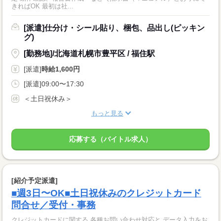
きればOK 最初は社...
[派遣]仕分け・シール貼り、梱包、品出し(ピッキン
グ)
[勤務地]/北海道札幌市豊平区 / 福住駅
[派遣]
時給1,600円
[派遣]09:00〜17:30
＜土日祝休み＞
もっと見る
応募する（バイトル求人）
[紹介予定派遣]
■週3日〜OK■土日祝休みのクレジットカード
問合せ／受付・事務
クレジットカードに関する 各種お問い合わせ対応と データ入力をお