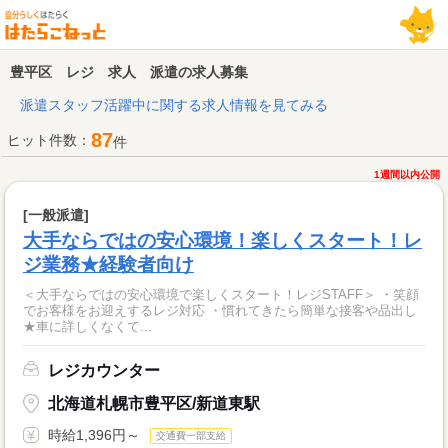
豊平区 レジ 求人 派遣の求人募集
派遣スタッフ活躍中に関する求人情報を見てみる
87
ヒット件数：
件
1週間以内公開
[一般派遣]
大手ならではの安心環境！楽しくスタート！レ
ジ業務★経験者向け
＜大手ならではの安心環境で楽しくスタート！レジSTAFF＞ ・笑顔
でお客様をお迎えするレジ対応 ・慣れてきたら簡単な接客や品出し
★車に詳しくなくて...
レジカウンター
北海道札幌市豊平区/新道東駅
時給1,396円～
交通費一部支給