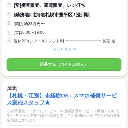
[契]携帯販売、家電販売、レジ打ち
[勤務地]/北海道札幌市豊平区 / 澄川駅
[契]
月給28万円〜
[契]10:00〜19:00
週休2日(シフト制) シフト制 ーーーーーーーーー 長期 週5日 残業月20時間以内 シフト制 ーーーーーーーーー
もっと見る
応募する（バイトル求人）
[派遣]
【札幌・江別】未経験OK♪ スマホ補償サービ
ス案内スタッフ★
◇携帯販売コーナーにて モバイル機器補償サービス（保険）の加入
受付 各キャリア担当者の要請を受けての業務のため 声掛け等の営業
業務はございませ...