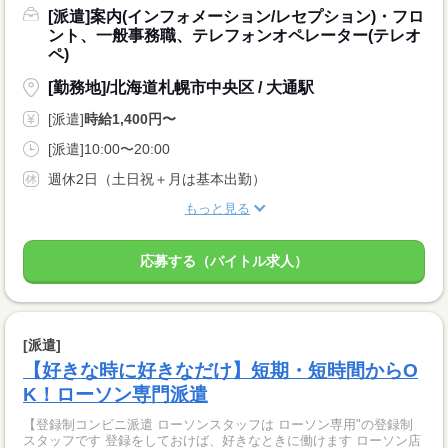
[派遣]案内(インフォメーション/レセプション)・フロ
ント、一般事務職、テレフォンオペレーター(テレオ
ペ)
[勤務地]/北海道札幌市中央区 / 大通駅
[派遣]
時給1,400円〜
[派遣]10:00〜20:00
週休2日（土日祝＋月は基本出勤）
もっと見る
応募する（バイトル求人）
[派遣]
【好きな時に好きなだけ】短期・短時間からO
K！ローソン専門派遣
【登録制コンビニ派遣 ローソンスタッフは ローソン専用"の登録制
スタッフです 登録をしておけば、好きなときに働けます ローソン店