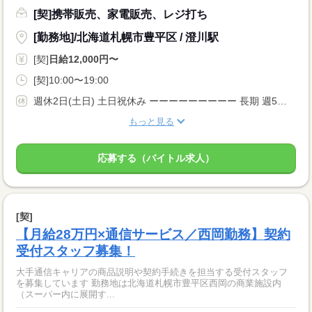
[契]携帯販売、家電販売、レジ打ち
[勤務地]/北海道札幌市豊平区 / 澄川駅
[契]
日給12,000円〜
[契]10:00〜19:00
週休2日(土日) 土日祝休み ーーーーーーーーー 長期 週5日 残業月20時間以内 シフト制 ーーーーーーーーー
もっと見る
応募する（バイトル求人）
[契]
【月給28万円×通信サービス／西岡勤務】契約
受付スタッフ募集！
大手通信キャリアの商品説明や契約手続きを担当する受付スタッフ
を募集しています 勤務地は北海道札幌市豊平区西岡の商業施設内
（スーパー内に展開す...