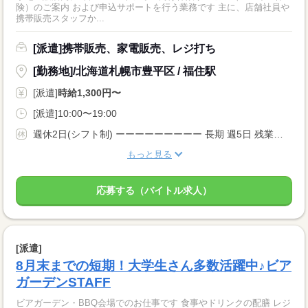
険）のご案内 および申込サポートを行う業務です 主に、店舗社員や
携帯販売スタッフか...
[派遣]携帯販売、家電販売、レジ打ち
[勤務地]/北海道札幌市豊平区 / 福住駅
[派遣]
時給1,300円〜
[派遣]10:00〜19:00
週休2日(シフト制) ーーーーーーーーー 長期 週5日 残業月20時間以内 シフト制 ーーーーーーーーー
もっと見る
応募する（バイトル求人）
[派遣]
8月末までの短期！大学生さん多数活躍中♪ビア
ガーデンSTAFF
ビアガーデン・BBQ会場でのお仕事です 食事やドリンクの配膳 レジ