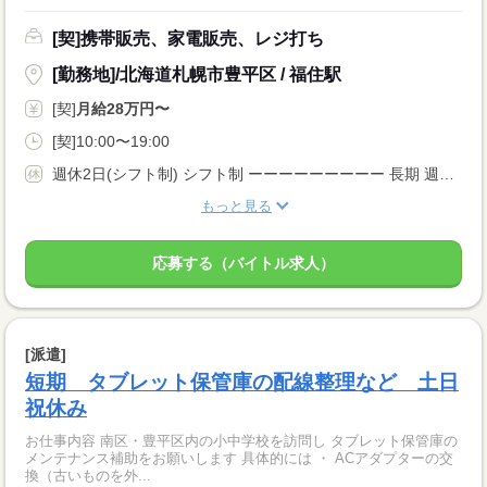
[契]携帯販売、家電販売、レジ打ち
[勤務地]/北海道札幌市豊平区 / 福住駅
[契]
月給28万円〜
[契]10:00〜19:00
週休2日(シフト制) シフト制 ーーーーーーーーー 長期 週5日 残業月20時間以内 シフト制 ーーーーーーーーー
もっと見る
応募する（バイトル求人）
[派遣]
短期 タブレット保管庫の配線整理など 土日
祝休み
お仕事内容 南区・豊平区内の小中学校を訪問し タブレット保管庫の
メンテナンス補助をお願いします 具体的には ・ ACアダプターの交
換（古いものを外...