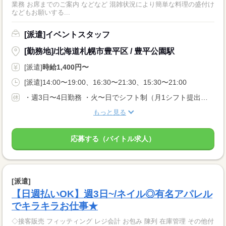
業務 お席までのご案内 などなど 混雑状況により簡単な料理の盛付け
などもお願いする...
[派遣]イベントスタッフ
[勤務地]/北海道札幌市豊平区 / 豊平公園駅
[派遣]
時給1,400円〜
[派遣]14:00〜19:00、16:30〜21:30、15:30〜21:00
・週3日〜4日勤務 ・火〜日でシフト制（月1シフト提出） ★月曜固定休（イベント時は勤務あり、代休あり）
もっと見る
応募する（バイトル求人）
[派遣]
【日週払いOK】週3日~/ネイル◎有名アパレル
でキラキラお仕事★
◇接客販売 フィッティング レジ会計 お包み 陳列 在庫管理 その他付