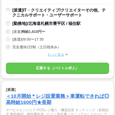
[派遣]IT・クリエイティブ/クリエイターその他、テ
クニカルサポート・ユーザーサポート
[勤務地]/北海道札幌市豊平区 / 福住駅
[派遣]
時給1,610円〜
[派遣]09:00〜17:30
完全週休2日制（土日祝休み）
もっと見る
応募する（バイトル求人）
[派遣]
＜10月開始＊レジ設置業務＞車運転できれば◎
高時給1600円★長期
サービスエンジニア POSレジ搬入・機器設置 キッティング（初期設
定 動作確認、報告書作成 など＼指示書（マニュアル）どおりにで