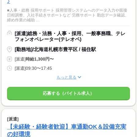
♪
■人事・総務 採用サポート 採用管理システムへのデータ入力や面接
日程調整、入社手続きサポートなど 労務サポート 勤怠データ確認、
締め作業の補助 ...
[派遣]総務・法務・人事・採用、一般事務職、テレ
フォンオペレーター(テレオペ)
[勤務地]/北海道札幌市豊平区 / 福住駅
[派遣]
時給1,300円〜
[派遣]09:30〜17:45
もっと見る
応募する（バイトル求人）
[派遣]
【未経験・経験者歓迎】車通勤OK＆設備充実
の好環境