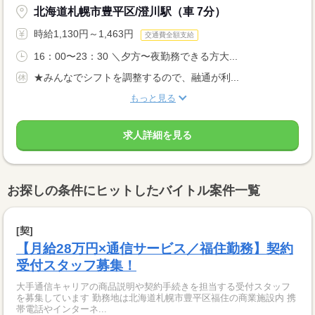
北海道札幌市豊平区/澄川駅（車 7分）
時給1,130円～1,463円
交通費全額支給
16：00〜23：30 ＼夕方〜夜勤務できる方大...
★みんなでシフトを調整するので、融通が利...
もっと見る
求人詳細を見る
お探しの条件にヒットしたバイトル案件一覧
[契]
【月給28万円×通信サービス／福住勤務】契約
受付スタッフ募集！
大手通信キャリアの商品説明や契約手続きを担当する受付スタッフ
を募集しています 勤務地は北海道札幌市豊平区福住の商業施設内 携
帯電話やインターネ...