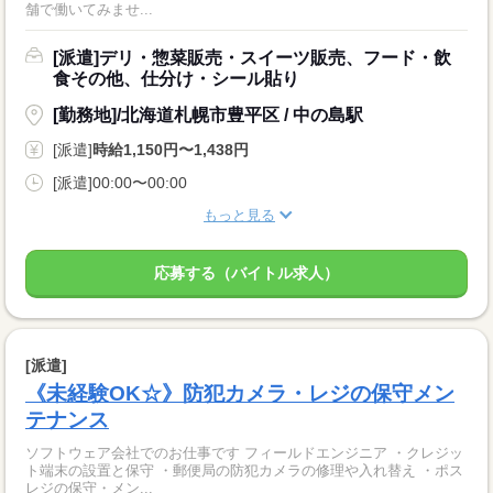
舗で働いてみませ...
[派遣]デリ・惣菜販売・スイーツ販売、フード・飲
食その他、仕分け・シール貼り
[勤務地]/北海道札幌市豊平区 / 中の島駅
[派遣]
時給1,150円〜1,438円
[派遣]00:00〜00:00
もっと見る
応募する（バイトル求人）
[派遣]
《未経験OK☆》防犯カメラ・レジの保守メン
テナンス
ソフトウェア会社でのお仕事です フィールドエンジニア ・クレジッ
ト端末の設置と保守 ・郵便局の防犯カメラの修理や入れ替え ・ポス
レジの保守・メン...