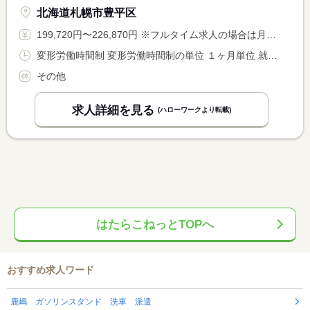
北海道札幌市豊平区
199,720円〜226,870円 ※フルタイム求人の場合は月額（換算額）、パート求人の場合は時間額を表示しています。
変形労働時間制 変形労働時間制の単位 １ヶ月単位 就業時間１ 7時00分〜16時00分 就業時間２ 10時00分〜19時00分 就業時間３ 14時00分〜23時00分 又は 7時00分〜23時00分の時間の間の8時間 就業時間に関する特記事項 ７：００〜２３：００の間の実働８時間のシフト制勤務 <BR> 就業時間（１）〜（３）はシフト例となります <BR> （３〜５種類程度の就業時間シフトあり）
その他
求人詳細を見る
(ハローワークより転載)
はたらこねっとTOPへ
おすすめ求人ワード
鹿嶋 ガソリンスタンド 洗車 派遣