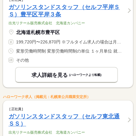
ガソリンスタンドスタッフ（セルフ平岸Ｓ
Ｓ）豊平区平岸３条
出光リテール販売株式会社 北海道カンパニー
北海道札幌市豊平区
199,720円〜226,870円 ※フルタイム求人の場合は月額（換算額）、パート求人の場合は時間額を表示しています。
変形労働時間制 変形労働時間制の単位 １ヶ月単位 就業時間１ 8時00分〜17時00分 就業時間２ 10時00分〜19時00分 就業時間３ 13時00分〜22時00分 又は 8時00分〜22時00分の時間の間の8時間 就業時間に関する特記事項 就業時間（１）〜（３）又は８：００〜２２：００内で実働８時間 <BR> のシフト制勤務（この他に３〜５種類程度の時間シフトあり）
その他
求人詳細を見る
(ハローワークより転載)
ハローワーク求人（掲載元：札幌東公共職業安定所）
正社員
ガソリンスタンドスタッフ（セルフ東北通
ＳＳ）
出光リテール販売株式会社 北海道カンパニー