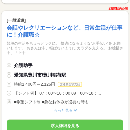
1週間以内公開
[一般派遣]
会話やレクリエーションなど。日常生活が仕事
に！介護職☆
普段の生活をちょっとラクに、 快適になるような“お手伝い”を お願
いします。 おさんぽ中、転ばないように カラダを支える。 お絵描き
中、「上手...
介護助手
愛知県豊川市/豊川稲荷駅
時給1,400円～2,125円
交通費全額支給
【シフト例】 07：00〜16：00 09：00〜18：...
■希望シフト制 ■急なお休みが必要な時も...
もっと見る
求人詳細を見る