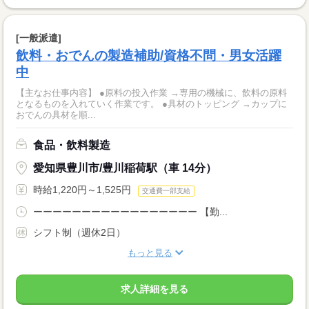
[一般派遣]
飲料・おでんの製造補助/資格不問・男女活躍
中
【主なお仕事内容】 ●原料の投入作業 →専用の機械に、飲料の原料
となるものを入れていく作業です。 ●具材のトッピング →カップに
おでんの具材を順...
食品・飲料製造
愛知県豊川市/豊川稲荷駅（車 14分）
時給1,220円～1,525円
交通費一部支給
ーーーーーーーーーーーーーーーーー 【勤...
シフト制（週休2日）
もっと見る
求人詳細を見る