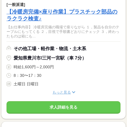
[一般派遣]
【冷暖房完備×座り作業】プラスチック部品の
ラクラク検査♪
【お仕事内容】 冷暖房完備の職場で座りながら １，製品を自分のテ
ーブルにもってくる ２，目視で手順書どおりにチェック ３，終わっ
たものは箱にも...
その他工場・軽作業・物流・土木系
愛知県豊川市/三河一宮駅（車 7分）
時給1,600円～2,000円
8：30〜17：30
土曜日 日曜日
もっと見る
求人詳細を見る