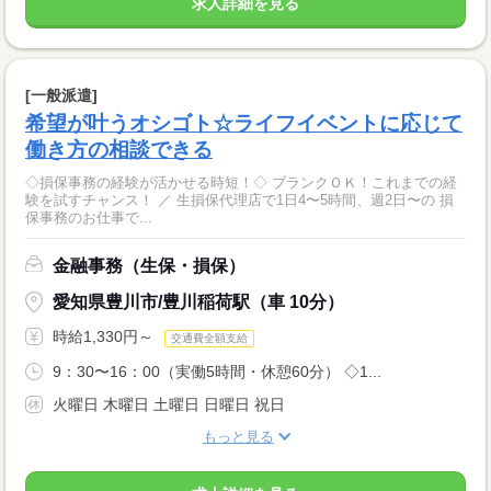
求人詳細を見る
[一般派遣]
希望が叶うオシゴト☆ライフイベントに応じて
働き方の相談できる
◇損保事務の経験が活かせる時短！◇ ブランクＯＫ！これまでの経
験を試すチャンス！ ／ 生損保代理店で1日4〜5時間、週2日〜の 損
保事務のお仕事で...
金融事務（生保・損保）
愛知県豊川市/豊川稲荷駅（車 10分）
時給1,330円～
交通費全額支給
9：30〜16：00（実働5時間・休憩60分） ◇1...
火曜日 木曜日 土曜日 日曜日 祝日
もっと見る