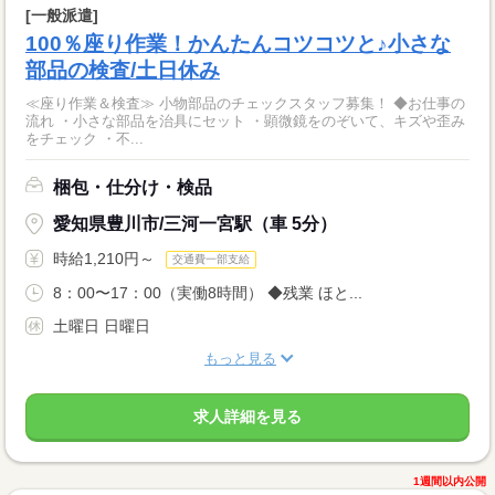
[一般派遣]
100％座り作業！かんたんコツコツと♪小さな
部品の検査/土日休み
≪座り作業＆検査≫ 小物部品のチェックスタッフ募集！ ◆お仕事の
流れ ・小さな部品を治具にセット ・顕微鏡をのぞいて、キズや歪み
をチェック ・不...
梱包・仕分け・検品
愛知県豊川市/三河一宮駅（車 5分）
時給1,210円～
交通費一部支給
8：00〜17：00（実働8時間） ◆残業 ほと...
土曜日 日曜日
もっと見る
求人詳細を見る
1週間以内公開