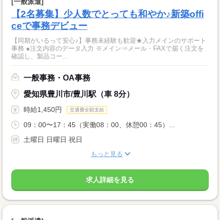
[一般派遣]
【2名募集】少人数でとっても和やか♪新築offi
ceで事務デビュー
【同期がいるって安心♪】事務未経験も歓迎★入力メインのサポート
事務 ●注文内容のデータ入力 ※メイン⇒メール・FAXで届く注文を
確認し、製品コー...
一般事務・OA事務
愛知県豊川市/豊川駅（車 8分）
時給1,450円
交通費全額支給
09：00〜17：45（実働08：00、休憩00：45）...
土曜日 日曜日 祝日
もっと見る
求人詳細を見る