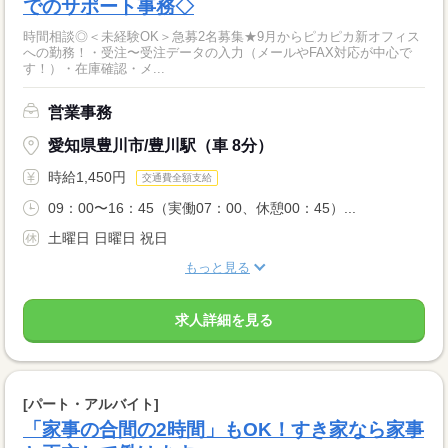
でのサポート事務◇
時間相談◎＜未経験OK＞急募2名募集★9月からピカピカ新オフィス
への勤務！・受注〜受注データの入力（メールやFAX対応が中心で
す！）・在庫確認・メ...
営業事務
愛知県豊川市/豊川駅（車 8分）
時給1,450円
交通費全額支給
09：00〜16：45（実働07：00、休憩00：45）...
土曜日 日曜日 祝日
もっと見る
求人詳細を見る
[パート・アルバイト]
「家事の合間の2時間」もOK！すき家なら家事