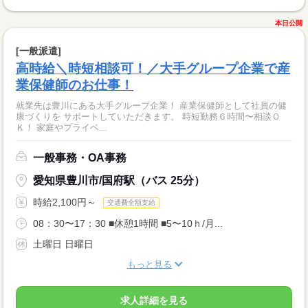
本日公開
[一般派遣]
高時給＼時短相談可！／大手グループ企業で産
業保健師のお仕事！
就業先は豊川にある大手グループ企業！ 産業保健師として社員の健
康づくりを サポートしていただきます。 時短勤務６時間〜相談Ｏ
Ｋ！ 家庭やプライベ...
一般事務・OA事務
愛知県豊川市/国府駅（バス 25分）
時給2,100円～
交通費全額支給
08：30〜17：30 ■休憩1時間 ■5〜10ｈ/月...
土曜日 日曜日
もっと見る
求人詳細を見る