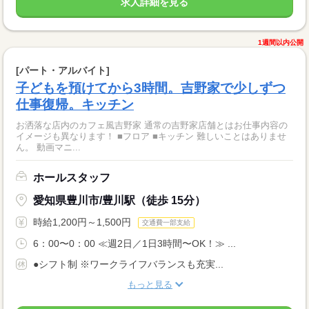
求人詳細を見る
1週間以内公開
[パート・アルバイト]
子どもを預けてから3時間。吉野家で少しずつ
仕事復帰。キッチン
お洒落な店内のカフェ風吉野家 通常の吉野家店舗とはお仕事内容の
イメージも異なります！ ■フロア ■キッチン 難しいことはありませ
ん。 動画マニ...
ホールスタッフ
愛知県豊川市/豊川駅（徒歩 15分）
時給1,200円～1,500円
交通費一部支給
6：00〜0：00 ≪週2日／1日3時間〜OK！≫ ...
●シフト制 ※ワークライフバランスも充実...
もっと見る