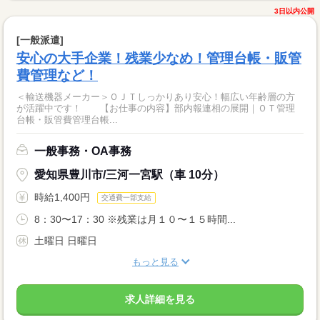
3日以内公開
[一般派遣]
安心の大手企業！残業少なめ！管理台帳・販管
費管理など！
＜輸送機器メーカー＞ＯＪＴしっかりあり安心！幅広い年齢層の方
が活躍中です！ 【お仕事の内容】部内報連相の展開｜ＯＴ管理
台帳・販管費管理台帳...
一般事務・OA事務
愛知県豊川市/三河一宮駅（車 10分）
時給1,400円
交通費一部支給
8：30〜17：30 ※残業は月１０〜１５時間...
土曜日 日曜日
もっと見る
求人詳細を見る