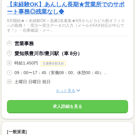
【未経験OK】あんしん長期★営業所でのサポ
ート事務◎残業なし◆
9月開始★＜未経験OK＞急募2名募集★9月からピカピカ新オフィス
への勤務！・受注〜受注データの入力（メールやFAX対応が中心で
す！）・在庫確認・メー...
営業事務
愛知県豊川市/豊川駅（車 8分）
時給1,450円
交通費全額支給
09：00〜17：45（実働08：00、休憩00：45）...
土曜日 日曜日 祝日
もっと見る
求人詳細を見る
[一般派遣]