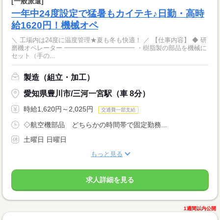
[一般派遣]
一年中24度設定で猛暑もカイテキ♪日勤・高時
給1620円！機械オペ
＼ 工場内は24度に温度管理★夏も冬も快適！ ／ 【仕事内容】 ◆ 研
磨機オペレーター ━━━━━━━━━━━ ・樹脂製の部品を機械に
セット（手の...
製造（組立・加工）
愛知県豊川市/三河一宮駅（車 8分）
時給1,620円～2,025円
交通費一部支給
◇航空機部品 どちらかの時間帯で固定勤務...
土曜日 日曜日
もっと見る
求人詳細を見る
1週間以内公開