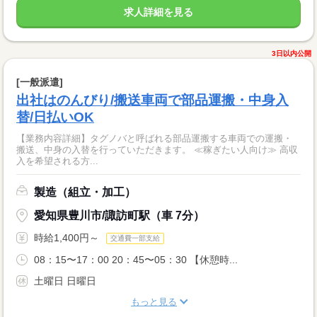
求人詳細を見る
3日以内公開
[一般派遣]
出社はのんびり/搬送車両で部品運搬・中身入
替/日払いOK
【業務内容詳細】タグノバと呼ばれる部品運搬する車両での運搬・
搬送、中身の入替を行っていただきます。 ≪稼ぎたい人向け≫ 高収
入を希望される方...
製造（組立・加工）
愛知県豊川市/諏訪町駅（車 7分）
時給1,400円～
交通費一部支給
08：15〜17：00 20：45〜05：30 【休憩時...
土曜日 日曜日
もっと見る