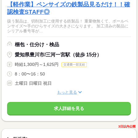
【軽作業】ペンサイズの鉄製品見るだけ！！確
認検査STAFF◎
扱う製品は、切削加工に使用する鉄製品！ 重量物無くて、ボールペ
ンサイズ〜手のひらサイズの大きさになります。 加工済みの製品に
シリアル番号等が...
梱包・仕分け・検品
愛知県豊川市/三河一宮駅（徒歩 15分）
時給1,300円～1,625円
交通費一部支給
8：00〜16：50
土曜日 日曜日 祝日
もっと見る
求人詳細を見る
3日以内公開