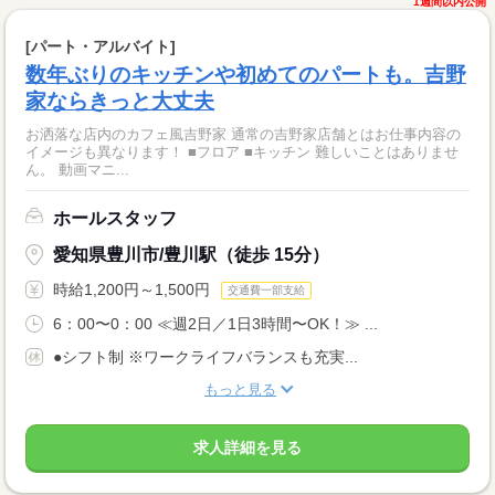
1週間以内公開
[パート・アルバイト]
数年ぶりのキッチンや初めてのパートも。吉野
家ならきっと大丈夫
お洒落な店内のカフェ風吉野家 通常の吉野家店舗とはお仕事内容の
イメージも異なります！ ■フロア ■キッチン 難しいことはありませ
ん。 動画マニ...
ホールスタッフ
愛知県豊川市/豊川駅（徒歩 15分）
時給1,200円～1,500円
交通費一部支給
6：00〜0：00 ≪週2日／1日3時間〜OK！≫ ...
●シフト制 ※ワークライフバランスも充実...
もっと見る
求人詳細を見る