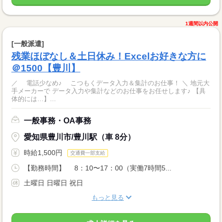
1週間以内公開
[一般派遣]
残業ほぼなし＆土日休み！Excelお好きな方に
＠1500【豊川】
／ 電話少なめ♪ こつもくデータ入力＆集計のお仕事！ ＼ 地元大
手メーカーで データ入力や集計などのお仕事をお任せします♪ 【具
体的には…】...
一般事務・OA事務
愛知県豊川市/豊川駅（車 8分）
時給1,500円
交通費一部支給
【勤務時間】 8：10〜17：00（実働7時間5...
土曜日 日曜日 祝日
もっと見る