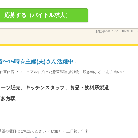
応募する（バイトル求人）
お仕事No.：
32T_fuks011_0
〜15時☆主婦(夫)さん活躍中♪
仕事内容 ・マニュアルに沿った惣菜調理 揚げ物、焼き物など ・お弁当のパ...
イーツ販売、キッチンスタッフ、食品・飲料系製造
喜多方駅
希望の曜日はご相談ください ＜歓迎！＞ 土日祝、年末...