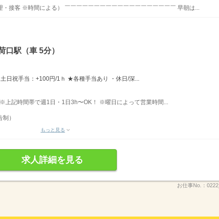
理・接客 ※時間による） ￣￣￣￣￣￣￣￣￣￣￣￣￣￣￣￣￣￣￣ 早朝は...
荷口駅（車 5分）
日祝手当：+100円/1ｈ ★各種手当あり ・休日/深...
 ※上記時間帯で週1日・1日3h〜OK！ ※曜日によって営業時間...
告制）
もっと見る
求人詳細を見る
お仕事No.：
022