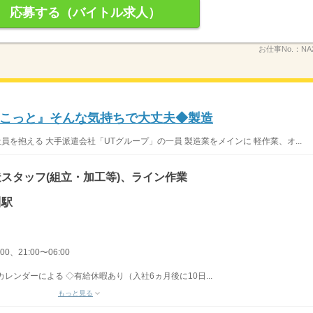
応募する（バイトル求人）
お仕事No.：
NA
こっと』そんな気持ちで大丈夫◆製造
職社員を抱える 大手派遣会社「UTグループ」の一員 製造業をメインに 軽作業、オ...
スタッフ(組立・加工等)、ライン作業
川駅
00、21:00〜06:00
レンダーによる ◇有給休暇あり（入社6ヵ月後に10日...
もっと見る