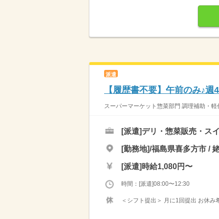
派遣
【履歴書不要】午前のみ♪週4日
スーパーマーケット惣菜部門 調理補助・軽作
[派遣]
デリ・惣菜販売・ス
[勤務地]/福島県喜多方市 / 
[派遣]
時給1,080円〜
時間：[派遣]08:00〜12:30
＜シフト提出＞ 月に1回提出 お休み