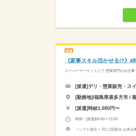
派遣
《家事スキル活かせる!?》8時
スーパーマーケットにて 惣菜部門のお仕事 
[派遣]
デリ・惣菜販売・ス
[勤務地]/福島県喜多方市 / 
[派遣]
時給1,080円〜
時間：[派遣]08:00〜15:00
＜シフト提出＞ 月に1回提出 お休み