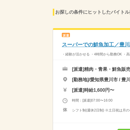
お探しの条件にヒットしたバイトル
派遣
スーパーでの鮮魚加工／豊川
・経験が活かせる ・4時間から勤務OK ・高
[派遣]
精肉・青果・鮮魚販
[勤務地]/愛知県豊川市 / 豊
[派遣]
時給1,600円〜
時間：[派遣]07:00〜16:00
シフト制(週休2日制) ※土日祝は月