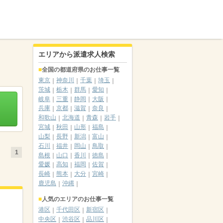
エリアから派遣求人検索
全国の都道府県のお仕事一覧
東京
神奈川
千葉
埼玉
茨城
栃木
群馬
愛知
岐阜
三重
静岡
大阪
兵庫
京都
滋賀
奈良
和歌山
北海道
青森
岩手
宮城
秋田
山形
福島
山梨
長野
新潟
富山
石川
福井
岡山
鳥取
1
島根
山口
香川
徳島
愛媛
高知
福岡
佐賀
長崎
熊本
大分
宮崎
鹿児島
沖縄
人気のエリアのお仕事一覧
港区
千代田区
新宿区
中央区
渋谷区
品川区