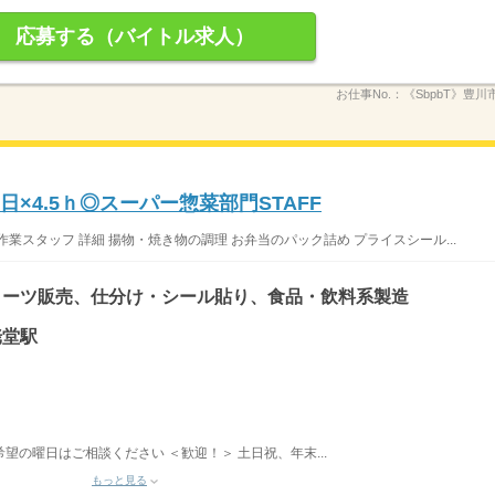
応募する（バイトル求人）
お仕事No.：
《SbpbT》豊川市
×4.5ｈ◎スーパー惣菜部門STAFF
業スタッフ 詳細 揚物・焼き物の調理 お弁当のパック詰め プライスシール...
イーツ販売、仕分け・シール貼り、食品・飲料系製造
姥堂駅
希望の曜日はご相談ください ＜歓迎！＞ 土日祝、年末...
もっと見る