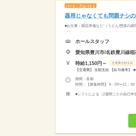
パート・アルバイト
器用じゃなくても問題ナシの
■お仕事：開店準備など （うどん/惣菜の調
ホールスタッフ
愛知県豊川市/名鉄豊川線稲
時給1,150円～
交通費全額支給
【交通費】 全額支給 【給与備考】 ★土
期間：長期
時間：【募集時間】 9：00〜21：30
■シフトによる（2週間ごとの自己申