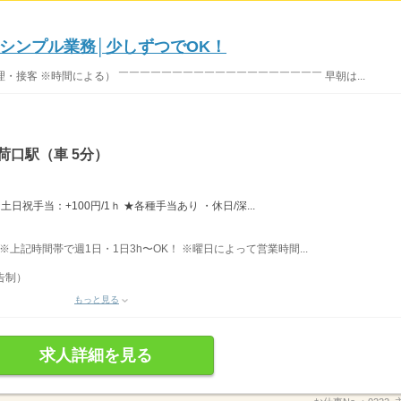
シンプル業務│少しずつでOK！
理・接客 ※時間による） ￣￣￣￣￣￣￣￣￣￣￣￣￣￣￣￣￣￣￣ 早朝は...
荷口駅（車 5分）
日祝手当：+100円/1ｈ ★各種手当あり ・休日/深...
 ※上記時間帯で週1日・1日3h〜OK！ ※曜日によって営業時間...
告制）
もっと見る
求人詳細を見る