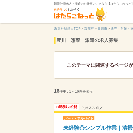
派遣社員求人・派遣のお仕事のことなら【はたらこねっと
派遣社員求人TOP
>
京都府
>
豊川市
>
販売・営業・
豊川 惣菜 派遣の求人募集
このテーマに関連するページ
16
件中 / 1～16件を表示
1週間以内公開
＼オススメ!／
パート・アルバイト
未経験◎シンプル作業｜清掃、