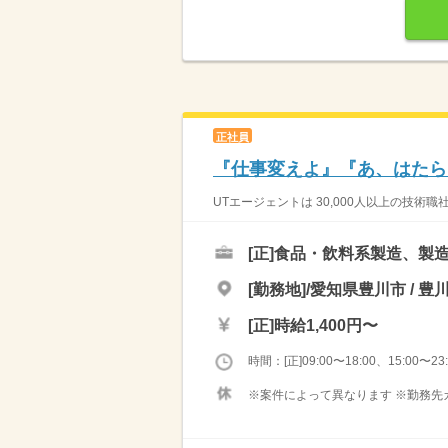
正社員
『仕事変えよ』『あ、はたら
UTエージェントは 30,000人以上の技術
[正]
食品・飲料系製造、製造
[勤務地]/愛知県豊川市 / 豊
[正]
時給1,400円〜
時間：[正]09:00〜18:00、15:00〜23:
※案件によって異なります ※勤務先カ