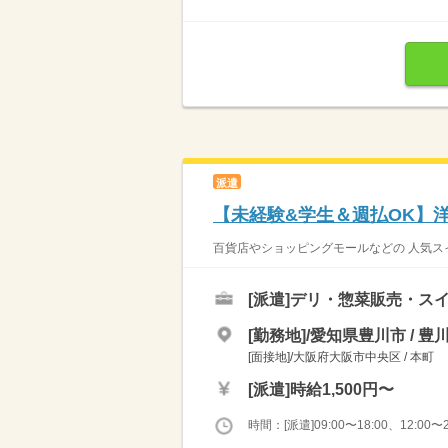
派遣
【未経験&学生＆週払OK】
百貨店やショッピングモールなどの 人気スイ
[派遣]
デリ・惣菜販売・ス
[勤務地]/愛知県豊川市 / 豊
[面接地]/大阪府大阪市中央区 / 本町
[派遣]
時給1,500円〜
時間：[派遣]09:00〜18:00、12:00〜2