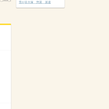
主_2608_2
雪が谷大塚 惣菜 派遣