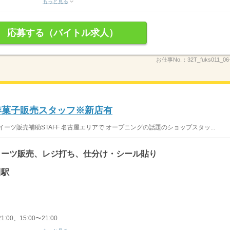
もっと見る
応募する（バイトル求人）
お仕事No.：
32T_fuks011_06
洋菓子販売スタッフ※新店有
ーツ販売補助STAFF 名古屋エリアで オープニングの話題のショップスタッ...
イーツ販売、レジ打ち、仕分け・シール貼り
川駅
1:00、15:00〜21:00