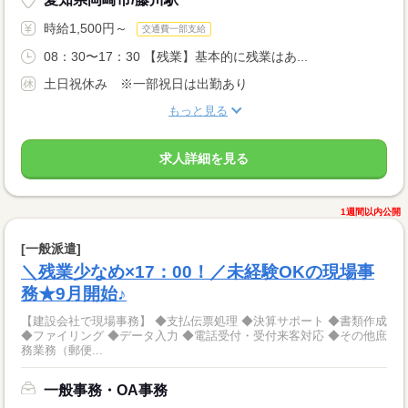
時給1,500円～
交通費一部支給
08：30〜17：30 【残業】基本的に残業はあ...
土日祝休み ※一部祝日は出勤あり
もっと見る
求人詳細を見る
1週間以内公開
[一般派遣]
＼残業少なめ×17：00！／未経験OKの現場事
務★9月開始♪
【建設会社で現場事務】 ◆支払伝票処理 ◆決算サポート ◆書類作成
◆ファイリング ◆データ入力 ◆電話受付・受付来客対応 ◆その他庶
務業務（郵便...
一般事務・OA事務