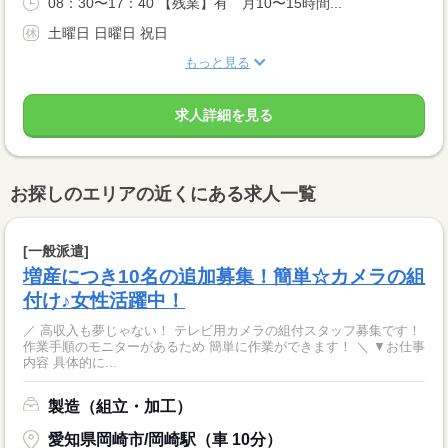
08：30〜17：40 【残業】有 月10〜15時間...
土曜日 日曜日 祝日
もっと見る
求人詳細を見る
お探しのエリアの近くにある求人一覧
[一般派遣]
増産につき10名の追加募集！簡単☆カメラの組
付け♪女性活躍中！
／ 高収入も夢じゃない！ テレビ用カメラの組付スタッフ募集です！
作業手順のモニターがあるため 簡単に作業ができます！ ＼ ▼お仕事
内容 具体的に...
製造（組立・加工）
愛知県岡崎市/岡崎駅（車 10分）