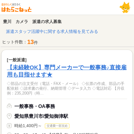
豊川 カメラ 派遣の求人募集
派遣スタッフ活躍中に関する求人情報を見てみる
13
ヒット件数：
件
[一般派遣]
【未経験OK】専門メーカーで一般事務♪直接雇
用も目指せます★
◇部品の注文受付（電話・FAX・メール） ◇伝票の作成、部品の手
配依頼 ◇請求書の発行、納期管理 ◇データ入力 ◇電話対応 【月収
例：235,200円（時...
一般事務・OA事務
愛知県豊川市/愛知御津駅
時給1,400円～
交通費一部支給