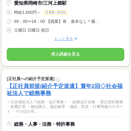
愛知県岡崎市/三河上郷駅
時給1,600円～
交通費一部支給
09：00〜18：00 【残業】有 基本なし＊最...
土曜日 日曜日 祝日
もっと見る
求人詳細を見る
[正社員への紹介予定派遣]
?
【正社員前提/紹介予定派遣】賞年2回◇社会福
祉法人で総務事務
＜社会福祉法人で総務・会計事務＞ ・総務会計全般 ・委託契約業務
・旅費計算 ・物品購入、備品修理 ・健診、防災・行事関連のサポー
ト ・そのほか庶...
総務・人事・法務・特許事務