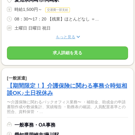
時給1,500円～
交通費一部支給
08：30〜17：20 【残業】ほとんどなし ＝...
土曜日 日曜日 祝日
もっと見る
求人詳細を見る
[一般派遣]
【期間限定！】介護保険に関わる事務☆時短相
談OK♪土日祝休み
〜介護保険に関わるバックオフィス業務〜 ・補助金、助成金の申請
書類作成や数値集計、実績報告 ・勤務表の確認、人員配置基準との
照合、資料保管 ・...
一般事務・OA事務
愛知県岡崎市/藤川駅