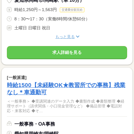
愛知県岡崎市/岡崎駅（車 10分）
時給1,250円～1,563円
交通費全額支給
8：30〜17：30（実働8時間/休憩60分）
土曜日 日曜日 祝日
もっと見る
求人詳細を見る
[一般派遣]
時給1500【未経験OK★教習所での事務】残業
なし＊車通勤可
＜一般事務＞ ◆受講関連のデータ入力 ◆書類作成 ◆書類整理 ◆経
理サポート（請求関係・小口現金管理など） ◆備品管理 ◆電話対
応・来客対応 ◆そ...
一般事務・OA事務
愛知県岡崎市/岡崎駅