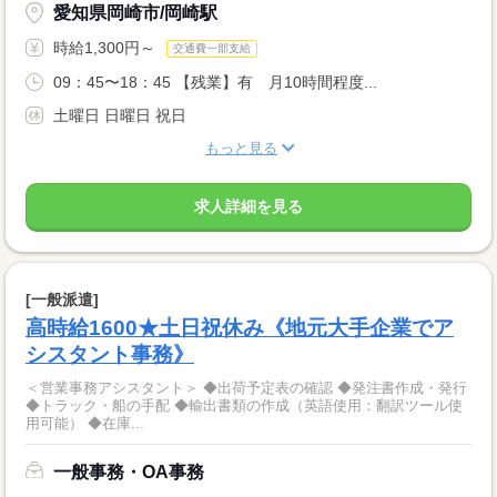
愛知県岡崎市/岡崎駅
時給1,300円～
交通費一部支給
09：45〜18：45 【残業】有 月10時間程度...
土曜日 日曜日 祝日
もっと見る
求人詳細を見る
[一般派遣]
高時給1600★土日祝休み《地元大手企業でア
シスタント事務》
＜営業事務アシスタント＞ ◆出荷予定表の確認 ◆発注書作成・発行
◆トラック・船の手配 ◆輸出書類の作成（英語使用：翻訳ツール使
用可能） ◆在庫...
一般事務・OA事務