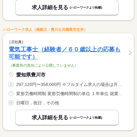
求人詳細を見る
(ハローワークより転載)
ハローワーク求人（掲載元：豊川公共職業安定所）
正社員
電気工事士（経験者／６０歳以上の応募も
可能です）
（事業所の意向により公開していません）
愛知県豊川市
297,120円〜358,000円 ※フルタイム求人の場合は月額（換算額）、パート求人の場合は時間額を表示しています。
変形労働時間制 変形労働時間制の単位 １年単位 就業時間１ 8時00分〜17時00分 就業時間に関する特記事項 現場や業務都合により早出をお願いする事もあります。（年に数回 <BR> 程度）
日曜日，祝日，その他
求人詳細を見る
(ハローワークより転載)