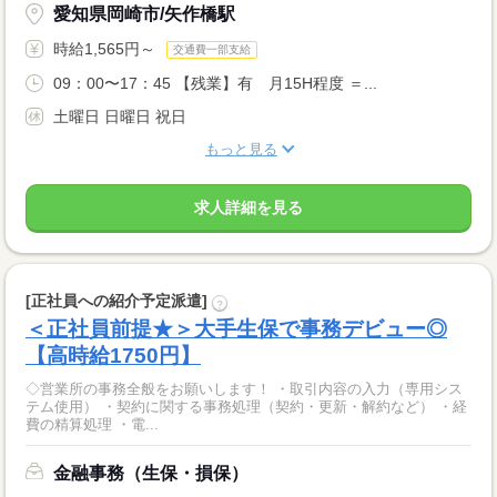
愛知県岡崎市/矢作橋駅
時給1,565円～
交通費一部支給
09：00〜17：45 【残業】有 月15H程度 ＝...
土曜日 日曜日 祝日
もっと見る
求人詳細を見る
[正社員への紹介予定派遣]
?
＜正社員前提★＞大手生保で事務デビュー◎
【高時給1750円】
◇営業所の事務全般をお願いします！ ・取引内容の入力（専用シス
テム使用） ・契約に関する事務処理（契約・更新・解約など） ・経
費の精算処理 ・電...
金融事務（生保・損保）