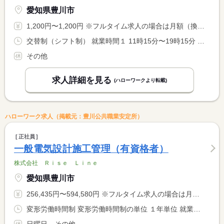
愛知県豊川市
1,200円〜1,200円 ※フルタイム求人の場合は月額（換算額）、パート求人の場合は時間額を表示しています。
交替制（シフト制） 就業時間１ 11時15分〜19時15分 就業時間２ 10時15分〜18時15分 又は 9時15分〜19時00分の時間の間の4時間以上 就業時間に関する特記事項 ９：１５〜１９：００の間の４〜５時間程度 <BR> 勤務時間応相談。休憩時間は勤務時間に応じて法定通り
その他
求人詳細を見る
(ハローワークより転載)
ハローワーク求人（掲載元：豊川公共職業安定所）
正社員
一般電気設計施工管理（有資格者）
株式会社 Ｒｉｓｅ Ｌｉｎｅ
愛知県豊川市
256,435円〜594,580円 ※フルタイム求人の場合は月額（換算額）、パート求人の場合は時間額を表示しています。
変形労働時間制 変形労働時間制の単位 １年単位 就業時間１ 8時00分〜17時00分 就業時間に関する特記事項 業務状況により残業がある場合があります。
日曜日，その他