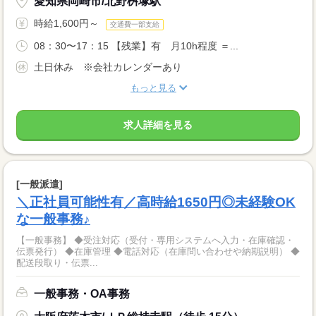
愛知県岡崎市/北野桝塚駅
時給1,600円～
交通費一部支給
08：30〜17：15 【残業】有 月10h程度 ＝...
土日休み ※会社カレンダーあり
もっと見る
求人詳細を見る
[一般派遣]
＼正社員可能性有／高時給1650円◎未経験OK
な一般事務♪
【一般事務】 ◆受注対応（受付・専用システムへ入力・在庫確認・
伝票発行） ◆在庫管理 ◆電話対応（在庫問い合わせや納期説明） ◆
配送段取り・伝票...
一般事務・OA事務