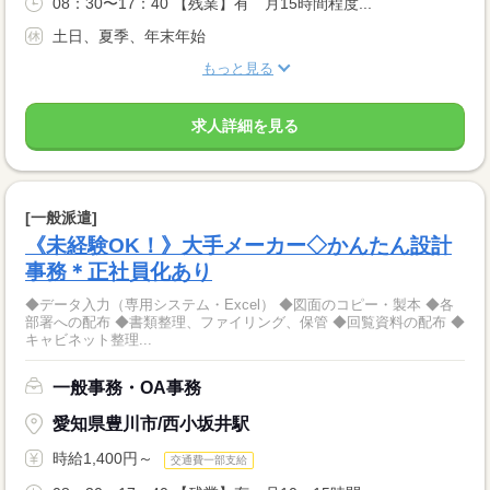
08：30〜17：40 【残業】有 月15時間程度...
土日、夏季、年末年始
もっと見る
求人詳細を見る
[一般派遣]
《未経験OK！》大手メーカー◇かんたん設計
事務＊正社員化あり
◆データ入力（専用システム・Excel） ◆図面のコピー・製本 ◆各
部署への配布 ◆書類整理、ファイリング、保管 ◆回覧資料の配布 ◆
キャビネット整理...
一般事務・OA事務
愛知県豊川市/西小坂井駅
時給1,400円～
交通費一部支給