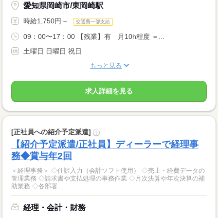
愛知県岡崎市/東岡崎駅
時給1,750円～
交通費一部支給
09：00〜17：00 【残業】有 月10h程度 ＝...
土曜日 日曜日 祝日
もっと見る
求人詳細を見る
[正社員への紹介予定派遣]
?
【紹介予定派遣/正社員】ディーラーで経理事
務◆賞与年2回
＜経理事務＞ ◇仕訳入力（会計ソフト使用） ◇売上・経費データの
管理業務 ◇請求書や支払処理の事務作業 ◇月次決算や年次決算の補
助業務 ◇各部署...
経理・会計・財務