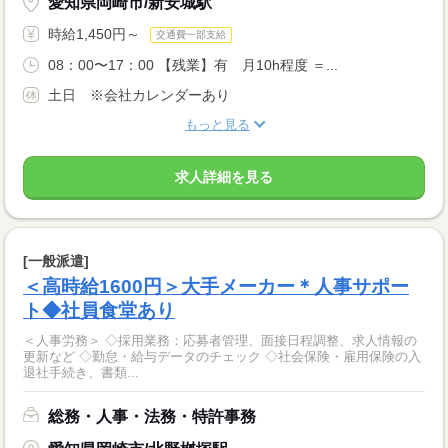
愛知県岡崎市/新安城駅
時給1,450円～
交通費一部支給
08：00〜17：00 【残業】有 月10h程度 ＝...
土日 ※会社カレンダーあり
もっと見る
求人詳細を見る
[一般派遣]
＜高時給1600円＞大手メーカー＊人事サポー
ト◆社員食堂あり
＜人事労務＞ ◇採用業務：応募者管理、面接日程調整、求人情報の
更新など ◇勤怠・給与データのチェック ◇社会保険・雇用保険の入
退社手続き、書類...
総務・人事・法務・特許事務