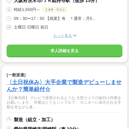
大阪府茨木市/ＪＲ総持寺駅（徒歩 15分）
時給1,650円～
交通費一部支給
09：30〜17：50 【残業】有 ＊通常：月5...
土曜日 日曜日 祝日
もっと見る
求人詳細を見る
[一般派遣]
〈土日祝休み〉大手企業で製造デビューしませ
んか？簡単組付☆
【仕事内容】 テレビで使用されるような 大型カメラの組付け作業を
お願いします。 作業はとてもシンプルで、 モニターに表示される手
順を見ながら進...
製造（組立・加工）