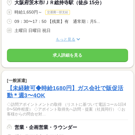
大阪府茨木市/ＪＲ総持寺駅（徒歩 15分）
時給1,650円～
交通費一部支給
09：30〜17：50 【残業】有 通常期：月5...
土曜日 日曜日 祝日
もっと見る
求人詳細を見る
[一般派遣]
【未経験可◆時給1680円】ガス会社で販促活
動＊週3〜4OK
◇訪問アポイントメントの取得 （リストに基づいて電話コール1日4
0〜50件程度） ◇アポイント取得先へ訪問・提案（社員同行） ◇お
客様からの問合せ対...
営業・企画営業・ラウンダー