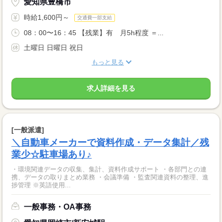
愛知県豊橋市
時給1,600円～
交通費一部支給
08：00〜16：45 【残業】有 月5h程度 ＝...
土曜日 日曜日 祝日
もっと見る
求人詳細を見る
[一般派遣]
＼自動車メーカーで資料作成・データ集計／残
業少☆駐車場あり♪
・環境関連データの収集、集計、資料作成サポート ・各部門との連
携、データの取りまとめ業務 ・会議準備 ・監査関連資料の整理、進
捗管理 ※英語使用...
一般事務・OA事務