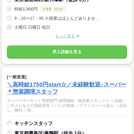
時給1,900円
交通費一部支給
9：15〜17：45 ※残業はほとんどありませ...
土曜日 日曜日 祝日
もっと見る
求人詳細を見る
[一般派遣]
＼高時給1750円start☆／未経験歓迎♪スーパー
＊惣菜調理スタッフ
スーパーマーケット惣菜部門 調理補助・軽作業スタッフ☆ ＜詳細＞
◇天ぷらなどの温総菜等 ◇パンの焼成 ◇プライスシール貼り ◇品出
し・陳列 ◇作...
キッチンスタッフ
東京都豊島区/巣鴨駅（徒歩 1分）