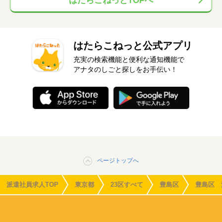
はたらこねっとTOPへ
はたらこねっと公式アプリ
充実の検索機能と便利な通知機能で
アナタのしごと探しをお手伝い！
ページトップへ
派遣社員求人TOP
東京都
23区すべて
豊島区
豊島区 