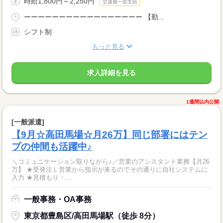
時給1,800円～2,250円
交通費一部支給
ーーーーーーーーーーーーーーーーー 【勤...
シフト制
もっと見る
求人詳細を見る
1週間以内公開
[一般派遣]
【9月☆高田馬場☆月26万】同じ部署にはテン
プの仲間も活躍中♪
＼コミュニケーション取りながら♪／営業のアシスタント業務【月26
万】 ★受発注Ｌ営業から指示が来るのでその通りに自社システムに
入力 ★見積もり・...
一般事務・OA事務
東京都豊島区/高田馬場駅（徒歩 8分）