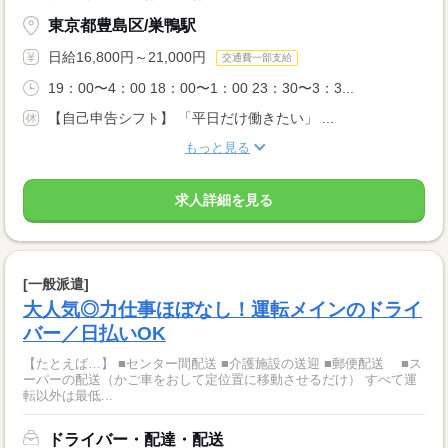
東京都豊島区/巣鴨駅
日給16,800円～21,000円
交通費一部支給
19：00〜4：00 18：00〜1：00 23：30〜3：3...
【自己申告シフト】 「平日だけ働きたい」 ...
もっと見る
求人詳細を見る
[一般派遣]
大人気◎力仕事ほぼなし！運転メインのドライ
バー／日払いOK
【たとえば…】 ■センター間配送 ■介護施設の送迎 ■郵便配送 ■ス
ーパーの配送（かご車をおして定位置に移動させるだけ） すべて運
転以外は最低...
ドライバー・配達・配送