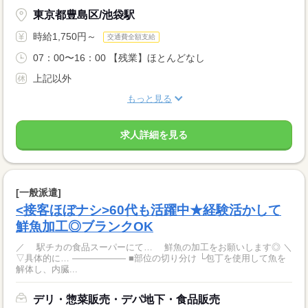
東京都豊島区/池袋駅
時給1,750円～
交通費全額支給
07：00〜16：00 【残業】ほとんどなし
上記以外
もっと見る
求人詳細を見る
[一般派遣]
<接客ほぼナシ>60代も活躍中★経験活かして
鮮魚加工◎ブランクOK
／ 駅チカの食品スーパーにて… 鮮魚の加工をお願いします◎ ＼
▽具体的に… ―――――― ■部位の切り分け └包丁を使用して魚を
解体し、内臓...
デリ・惣菜販売・デパ地下・食品販売