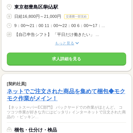
東京都豊島区/駒込駅
日給16,800円～21,000円
交通費一部支給
9：00〜21：00 11：00〜22：00 6：00〜17：...
【自己申告シフト】 「平日だけ働きたい」 ...
もっと見る
求人詳細を見る
[契約社員]
ネットでご注文された商品を集めて梱包◆モク
モク作業がメイン！
【ネットスーパーEC部門】 バックヤードでの作業がほとんど。 コ
ツコツ作業が好きな方にはピッタリ♪ インターネットで注文された商
品の ・ピッキン...
梱包・仕分け・検品