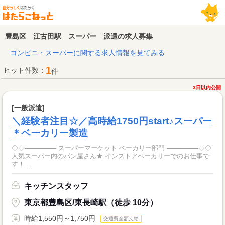
豊島区 江古田駅 スーパー 派遣の求人募集
コンビニ・スーパーに関する求人情報を見てみる
1
ヒット件数：
件
3日以内公開
[一般派遣]
＼経験者注目☆／高時給1750円start♪スーパー
＊ベーカリー製造
◇◇─────── スーパーマーケット ベーカリー部門 ───────◇◇
人気スーパー内のパン屋さん★ インストアベーカリーでのお仕事で
す！ ...
キッチンスタッフ
東京都豊島区/東長崎駅（徒歩 10分）
時給1,550円～1,750円
交通費全額支給