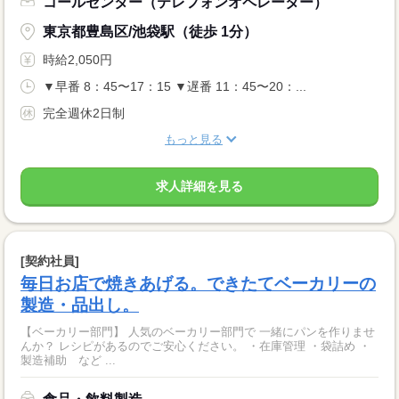
コールセンター（テレフォンオペレーター）
東京都豊島区/池袋駅（徒歩 1分）
時給2,050円
▼早番 8：45〜17：15 ▼遅番 11：45〜20：...
完全週休2日制
もっと見る
求人詳細を見る
[契約社員]
毎日お店で焼きあげる。できたてベーカリーの
製造・品出し。
【ベーカリー部門】 人気のベーカリー部門で 一緒にパンを作りませ
んか？ レシピがあるのでご安心ください。 ・在庫管理 ・袋詰め ・
製造補助 など ...