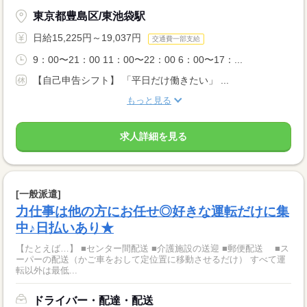
東京都豊島区/東池袋駅
日給15,225円～19,037円
交通費一部支給
9：00〜21：00 11：00〜22：00 6：00〜17：...
【自己申告シフト】 「平日だけ働きたい」 ...
もっと見る
求人詳細を見る
[一般派遣]
力仕事は他の方にお任せ◎好きな運転だけに集
中♪日払いあり★
【たとえば…】 ■センター間配送 ■介護施設の送迎 ■郵便配送 ■ス
ーパーの配送（かご車をおして定位置に移動させるだけ） すべて運
転以外は最低...
ドライバー・配達・配送