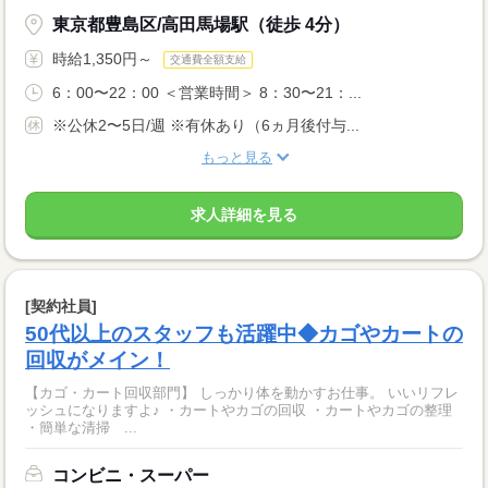
東京都豊島区/高田馬場駅（徒歩 4分）
時給1,350円～
交通費全額支給
6：00〜22：00 ＜営業時間＞ 8：30〜21：...
※公休2〜5日/週 ※有休あり（6ヵ月後付与...
もっと見る
求人詳細を見る
[契約社員]
50代以上のスタッフも活躍中◆カゴやカートの
回収がメイン！
【カゴ・カート回収部門】 しっかり体を動かすお仕事。 いいリフレ
ッシュになりますよ♪ ・カートやカゴの回収 ・カートやカゴの整理
・簡単な清掃 ...
コンビニ・スーパー