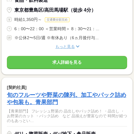
食品・飲料製造
東京都豊島区/高田馬場駅（徒歩 4分）
時給1,350円～
交通費全額支給
6：00〜22：00 ＜営業時間＞ 8：30〜21：...
※公休2〜5日/週 ※有休あり（6ヵ月後付与...
もっと見る
求人詳細を見る
[契約社員]
旬のフルーツや野菜の陳列。加工やパック詰め
や包装も。青果部門
【青果部門】 フレッシュ野菜の 品出しやパック詰め！ ・品出し ・
お野菜のカット ・パック詰め など 品揃えが豊富なので 時間が経つ
のもあっとい...
デリ・惣菜販売・デパ地下・食品販売