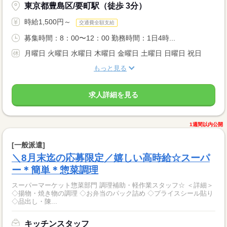
東京都豊島区/要町駅（徒歩 3分）
時給1,500円～
交通費全額支給
募集時間：8：00〜12：00 勤務時間：1日4時...
月曜日 火曜日 水曜日 木曜日 金曜日 土曜日 日曜日 祝日
もっと見る
求人詳細を見る
1週間以内公開
[一般派遣]
＼8月末迄の応募限定／嬉しい高時給☆スーパ
ー＊簡単＊惣菜調理
スーパーマーケット惣菜部門 調理補助・軽作業スタッフ☆ ＜詳細＞
◇揚物・焼き物の調理 ◇お弁当のパック詰め ◇プライスシール貼り
◇品出し・陳...
キッチンスタッフ