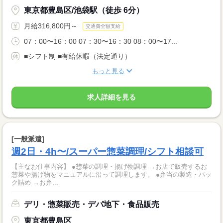
東京都豊島区/池袋駅（徒歩 6分）
月給316,800円～
交通費全額支給
07：00〜16：00 07：30〜16：30 08：00〜17...
■シフト制 ■有給休暇（法定通り）
もっと見る
求人詳細を見る
[一般派遣]
週2日・4h〜/スーパー惣菜調理/シフト相談可
【主なお仕事内容】 ●惣菜の調理・揚げ物調理 →お店で販売するお
惣菜や揚げ物をマニュアルに沿って調理します。 ●弁当の製造・パッ
ク詰め →お弁...
デリ・惣菜販売・デパ地下・食品販売
東京都豊島区