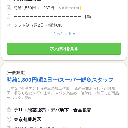
時給1,550円～1,937円
交通費一部支給
ーーーーーーーーーーーーーーーーー 【勤...
シフト制（週2日〜相談OK）
もっと見る
求人詳細を見る
[一般派遣]
時給1,800円/週2日〜/スーパー鮮魚スタッフ
【主なお仕事内容】 ●鮮魚の加工作業 →魚の三枚おろし・刺身加
工・柵取りなどを行います。 ●パック詰め・値付け →加工した商品
をパックに詰め、...
デリ・惣菜販売・デパ地下・食品販売
東京都豊島区