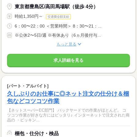
東京都豊島区/高田馬場駅（徒歩 4分）
時給1,350円～
交通費全額支給
6：00〜22：00 ＜営業時間＞ 8：30〜21：...
※公休2〜5日/週 ※有休あり（6ヵ月後付与...
もっと見る
求人詳細を見る
[パート・アルバイト]
久しぶりのお仕事に◎ネット注文の仕分け＆梱
包などコツコツ作業
【ネットスーパーEC部門】 バックヤードでの作業がほとんど。 コ
ツコツ作業が好きな方にはピッタリ♪ インターネットで注文された商
品の ・ピッキン...
梱包・仕分け・検品