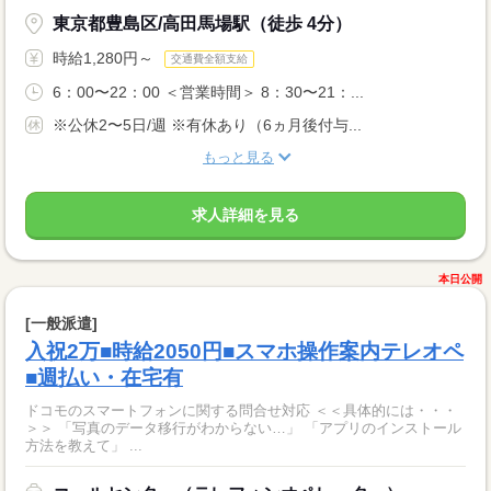
東京都豊島区/高田馬場駅（徒歩 4分）
時給1,280円～
交通費全額支給
6：00〜22：00 ＜営業時間＞ 8：30〜21：...
※公休2〜5日/週 ※有休あり（6ヵ月後付与...
もっと見る
求人詳細を見る
本日公開
[一般派遣]
入祝2万■時給2050円■スマホ操作案内テレオペ
■週払い・在宅有
ドコモのスマートフォンに関する問合せ対応 ＜＜具体的には・・・
＞＞ 「写真のデータ移行がわからない…」 「アプリのインストール
方法を教えて」 ...