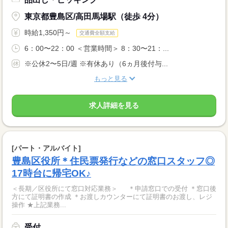
東京都豊島区/高田馬場駅（徒歩 4分）
時給1,350円～
交通費全額支給
6：00〜22：00 ＜営業時間＞ 8：30〜21：...
※公休2〜5日/週 ※有休あり（6ヵ月後付与...
もっと見る
求人詳細を見る
[パート・アルバイト]
豊島区役所＊住民票発行などの窓口スタッフ◎
17時台に帰宅OK♪
＜長期／区役所にて窓口対応業務＞ ＊申請窓口での受付 ＊窓口後
方にて証明書の作成 ＊お渡しカウンターにて証明書のお渡し、レジ
操作 ★上記業務...
受付