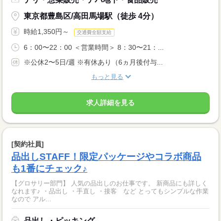
東京都豊島区/高田馬場駅（徒歩 4分）
時給1,350円～
交通費全額支給
6：00〜22：00 ＜営業時間＞ 8：30〜21：...
※公休2〜5日/週 ※有休あり（6ヵ月後付与...
もっと見る
求人詳細を見る
[契約社員]
品出しSTAFF！限定パッケージやコラボ商品
も1番にチェック♪
【グロサリー部門】 人気の品出しのお仕事です。 新商品にも詳しく
なれます♪ ・品出し ・手直し ・接客 など とってもシンプルな作業
なので アル...
品出し・ピッキング