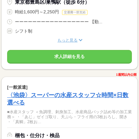
東京都豊島区/巣鴨駅（徒歩 6分）
時給1,600円～2,250円
交通費一部支給
ーーーーーーーーーーーーーーーーー 【勤...
シフト制
もっと見る
求人詳細を見る
1週間以内公開
[一般派遣]
〈池袋〉スーパーの水産スタッフ☆時間×日数
選べる
■水産スタッフ ＜魚調理、刺身加工、水産商品パック詰め等の加工業
務＞ ・「あじ」ゼイゴ取り、天ぷら・フライ用の3枚おろし、開き
・「真鯛」2枚お...
梱包・仕分け・検品