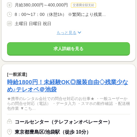
月給380,000円～400,000円
交通費全額支給
8：00〜17：00（休憩1h） ※繁閑により残業...
土曜日 日曜日 祝日
もっと見る
求人詳細を見る
[一般派遣]
時給1800円！未経験OK◎服装自由◇残業少な
め♪テレオペ＠池袋
★携帯のレンタル会社での問合せ対応のお仕事★ ・一般ユーザーか
らの問合せ対応（電話） ・データ入力 ・スマホの動作確認 ・配送梱
包作業 ▼こち...
コールセンター（テレフォンオペレーター）
東京都豊島区/池袋駅（徒歩 10分）