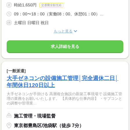
時給1,650円
交通費全額支給
09：00〜18：00（実働08：00、休憩01：00）...
土曜日 日曜日 祝日
もっと見る
求人詳細を見る
[一般派遣]
大手ゼネコンの設備施工管理│完全週休二日│
年間休日120日以上
大手ゼネコンが手掛ける 高層複合施設の新築工事現場で 設備施工管
理の業務をお願いいたします。 【具体的な仕事内容】 ・サブコンと
の調整や管理業...
施工管理・現場監督
東京都豊島区/池袋駅（徒歩 7分）