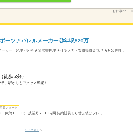
お仕事No.：
1
ポーツアパレルメーカー◎年収620万
カー！経理・財務 ★請求書処理 ★仕訳入力・買掛売掛金管理 ★月次処理 ...
（徒歩 2分）
が谷」駅からもアクセス可能！
即日スタート
30、休憩01：00） 残業月5〜10時間 契約社員切り替え後はフレッ...
もっと見る