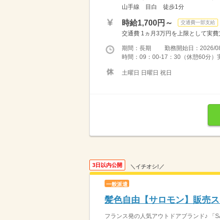
山手線 目白 徒歩1分
時給1,700円～
交通費一部支給
交通費 1ヵ月3万円を上限として実費支給 
期間：長期 勤務開始日：2026/08
時間：09：00-17：30（休憩60分
土曜日 日曜日 祝日
3日以内公開
＼イチオシ!／
一般派遣
髪色自由【サロモン】販売ス
フランス発の人気アウトドアブランド♪ 「SA