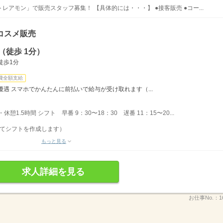
アモン」で販売スタッフ募集！ 【具体的には・・・】 ●接客販売 ●コー...
コスメ販売
（徒歩 1分）
徒歩1分
費全額支給
遇 スマホでかんたんに前払いで給与が受け取れます（...
・休憩1.5時間 シフト 早番 9：30〜18：30 遅番 11：15〜20...
いてシフトを作成します）
もっと見る
求人詳細を見る
お仕事No.：
1