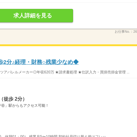
求人詳細を見る
お仕事No.：
26
歩2分♪経理・財務○残業少なめ◆
アパレルメーカー◎年収620万 ★請求書処理 ★仕訳入力・買掛売掛金管理 ...
（徒歩 2分）
が谷」駅からもアクセス可能！
30、休憩01：00） 残業月5〜10時間 契約社員切り替え後はフレッ...