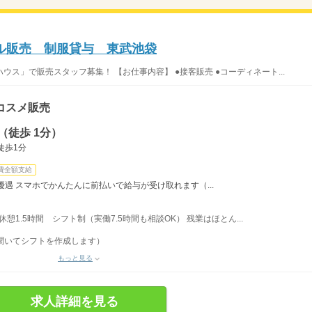
ル販売 制服貸与 東武池袋
ス」で販売スタッフ募集！ 【お仕事内容】 ●接客販売 ●コーディネート...
コスメ販売
（徒歩 1分）
徒歩1分
費全額支給
遇 スマホでかんたんに前払いで給与が受け取れます（...
／休憩1.5時間 シフト制（実働7.5時間も相談OK） 残業はほとん...
聞いてシフトを作成します）
もっと見る
求人詳細を見る