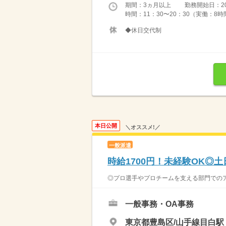
期間：3ヵ月以上 勤務開始日：2026
時間：11：30〜20：30（実働：8時
◆休日交代制
本日公開
＼オススメ!／
一般派遣
時給1700円！未経験OK◎
◎プロ選手やプロチームを支える部門でのアシ
一般事務・OA事務
東京都豊島区/山手線目白駅