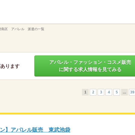
】
豊島区 アパレル 派遣の一覧
アパレル・ファッション・コスメ販売
があります
に関する求人情報を見てみる
1
2
3
4
5
…
39
ン】アパレル販売 東武池袋