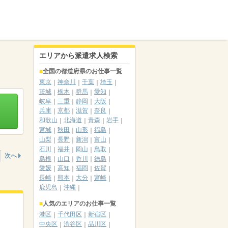
エリアから派遣求人検索
全国の都道府県のお仕事一覧
東京
神奈川
千葉
埼玉
茨城
栃木
群馬
愛知
岐阜
三重
静岡
大阪
兵庫
京都
滋賀
奈良
和歌山
北海道
青森
岩手
宮城
秋田
山形
福島
山梨
長野
新潟
富山
石川
福井
岡山
鳥取
次へ
島根
山口
香川
徳島
愛媛
高知
福岡
佐賀
長崎
熊本
大分
宮崎
鹿児島
沖縄
人気のエリアのお仕事一覧
港区
千代田区
新宿区
中央区
渋谷区
品川区