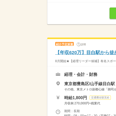
紹介予定派遣
説明
【年収620万】目白駅から徒
8月開始★【経理リーダー候補】有名スポーツ
経理・会計・財務
東京都豊島区/山手線目白駅
その他、東京メトロ副都心線「雑司
時給1,800円
交通費全額支給
月収例 270,000円+残業代
期間：長期
時間：09：00〜17：30（実働07：