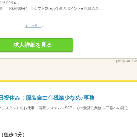
/09/14～
間） （休憩60分） ※シフト制 ■お仕事のポイント■ 話題のス...
もっと見る
求人詳細を見る
お仕事No.：
A
土日祝休み！服装自由◇残業少なめ♪事務
スタントのお仕事 ・専用システム（SAP）での受発注業務 →工場への発注...
（徒歩 1分）