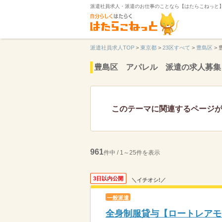
派遣社員求人・派遣のお仕事のことなら【はたらこねっと
派遣社員求人TOP
>
東京都
>
23区すべて
>
豊島区
>
豊島区 アパレル 派遣の求人募集
このテーマに関連するページ
961
件中 / 1～25件を表示
3日以内公開
＼イチオシ!／
一般派遣
全身制服貸与【ロートレアモ