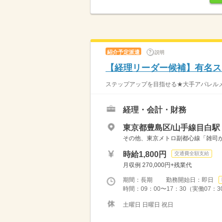
紹介予定派遣
説明
【経理リーダー候補】有名ス
ステップアップを目指せる★大手アパレルメー
経理・会計・財務
東京都豊島区/山手線目白駅
その他、東京メトロ副都心線「雑司
時給1,800円
交通費全額支給
月収例 270,000円+残業代
期間：長期 勤務開始日：即日
時間：09：00〜17：30（実働07：
土曜日 日曜日 祝日