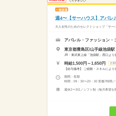
＼イチオシ!／
一般派遣
週4〜【サーハウス】アパレ
大人女性のためのセレクトショップ「サーハウ
アパレル・ファッション・
東京都豊島区/山手線池袋駅
JR・東武東上線「池袋駅」西口より
時給1,500円～1,650円
交通
【給与備考】 ご経験・スキルにより優
期間：長期
時間：09：30〜20：30 実働7時間
週休2〜3日／シフト制（毎月希望を