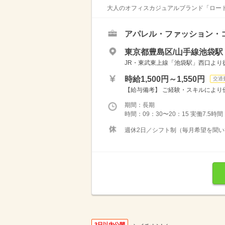
大人のオフィスカジュアルブランド「ロートレ
アパレル・ファッション・
東京都豊島区/山手線池袋駅
JR・東武東上線「池袋駅」西口より
時給1,500円～1,550円
交通
【給与備考】 ご経験・スキルにより優
期間：長期
時間：09：30〜20：15 実働7.5時間
週休2日／シフト制（毎月希望を聞
3日以内公開