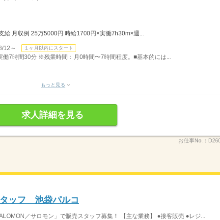
月収例 25万5000円 時給1700円×実働7h30m×週...
/12～
１ヶ月以内にスタート
）実働7時間30分 ※残業時間：月0時間〜7時間程度。■基本的には...
もっと見る
求人詳細を見る
お仕事No.：
D26
タッフ 池袋パルコ
LOMON／サロモン」で販売スタッフ募集！ 【主な業務】 ●接客販売 ●レジ...