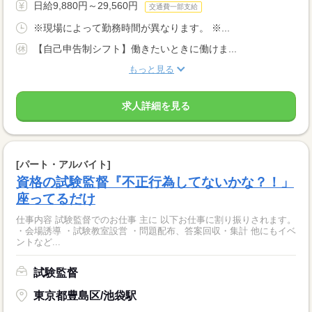
日給9,880円～29,560円
交通費一部支給
※現場によって勤務時間が異なります。 ※...
【自己申告制シフト】働きたいときに働けま...
もっと見る
求人詳細を見る
[パート・アルバイト]
資格の試験監督『不正行為してないかな？！」
座ってるだけ
仕事内容 試験監督でのお仕事 主に 以下お仕事に割り振りされます。
・会場誘導 ・試験教室設営 ・問題配布、答案回収・集計 他にもイベ
ントなど...
試験監督
東京都豊島区/池袋駅