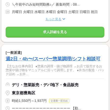
＼午前中のみ短時間勤務♪／ 募集時間：08...
月曜日 火曜日 水曜日 木曜日 金曜日 土曜日 日曜日 祝日
もっと見る
求人詳細を見る
[一般派遣]
週2日・4h〜/スーパー惣菜調理/シフト相談可
【主なお仕事内容】 ●惣菜の調理・揚げ物調理 →お店で販売するお
惣菜や揚げ物をマニュアルに沿って調理します。 ●弁当の製造・パッ
ク詰め →お弁...
デリ・惣菜販売・デパ地下・食品販売
東京都豊島区
時給1,550円～1,937円
交通費一部支給
ーーーーーーーーーーーーーーーーー 【勤...