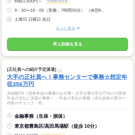
時給1,600円～
交通費全額支給
9：30〜18：00（実働：7時間30分） （休憩6...
土曜日 日曜日 祝日
もっと見る
求人詳細を見る
[正社員への紹介予定派遣]
?
大手の正社員へ！事務センターで事務☆想定年
収356万円
未経験OK！団体年金の事務のお仕事＜大手企業や官公庁向けの団体
年金の支払と決算の事務＞ ・年金の支払の事務（支払依頼の受付〜
内容のチェック・登...
金融事務（生保・損保）
東京都豊島区/高田馬場駅（徒歩 10分）