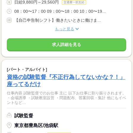
日給9,880円～29,560円
交通費一部支給
08：00〜17：00 09：00〜18：00 10：00〜19...
【自己申告制シフト】働きたいときに働けま...
もっと見る
求人詳細を見る
[パート・アルバイト]
資格の試験監督『不正行為してないかな？！」
座ってるだけ
仕事内容 試験監督でのお仕事 主に 以下お仕事に割り振りされます。
・会場誘導 ・試験教室設営 ・問題配布、答案回収・集計 他にもイベ
ントなど...
試験監督
東京都豊島区/池袋駅