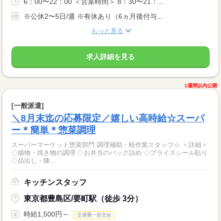
6：00〜22：00 ＜営業時間＞ 8：30〜21：...
※公休2〜5日/週 ※有休あり（6ヵ月後付与...
もっと見る
求人詳細を見る
1週間以内公開
[一般派遣]
＼8月末迄の応募限定／嬉しい高時給☆スーパ
ー＊簡単＊惣菜調理
スーパーマーケット惣菜部門 調理補助・軽作業スタッフ☆ ＜詳細＞
◇揚物・焼き物の調理 ◇お弁当のパック詰め ◇プライスシール貼り
◇品出し・陳...
キッチンスタッフ
東京都豊島区/要町駅（徒歩 3分）
時給1,500円～
交通費一部支給