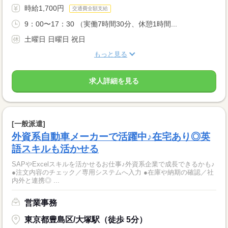
時給1,700円
交通費全額支給
9：00〜17：30 （実働7時間30分、休憩1時間...
土曜日 日曜日 祝日
もっと見る
求人詳細を見る
[一般派遣]
外資系自動車メーカーで活躍中♪在宅あり◎英
語スキルも活かせる
SAPやExcelスキルを活かせるお仕事♪外資系企業で成長できるかも♪
●注文内容のチェック／専用システムへ入力 ●在庫や納期の確認／社
内外と連携◎ ...
営業事務
東京都豊島区/大塚駅（徒歩 5分）