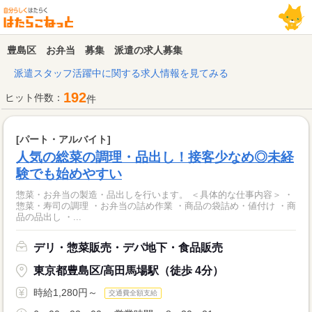
豊島区 お弁当 募集 派遣の求人募集
派遣スタッフ活躍中に関する求人情報を見てみる
192
ヒット件数：
件
[パート・アルバイト]
人気の総菜の調理・品出し！接客少なめ◎未経
験でも始めやすい
惣菜・お弁当の製造・品出しを行います。 ＜具体的な仕事内容＞ ・
惣菜・寿司の調理 ・お弁当の詰め作業 ・商品の袋詰め・値付け ・商
品の品出し ・...
デリ・惣菜販売・デパ地下・食品販売
東京都豊島区/高田馬場駅（徒歩 4分）
時給1,280円～
交通費全額支給