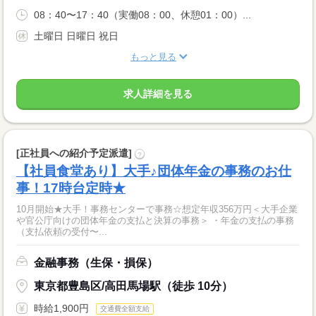
08：40〜17：40（実働08：00、休憩01：00）...
土曜日 日曜日 祝日
もっと見る
求人詳細を見る
[正社員への紹介予定派遣]
?
【社員食堂あり】大手♪団体年金の事務のお仕
事！17時台定時★
10月開始★大手！事務センターで事務☆想定年収356万円＜大手企業
や官公庁向けの団体年金の支払と決算の事務＞ ・年金の支払の事務
（支払依頼の受付〜...
金融事務（生保・損保）
東京都豊島区/高田馬場駅（徒歩 10分）
時給1,900円
交通費全額支給