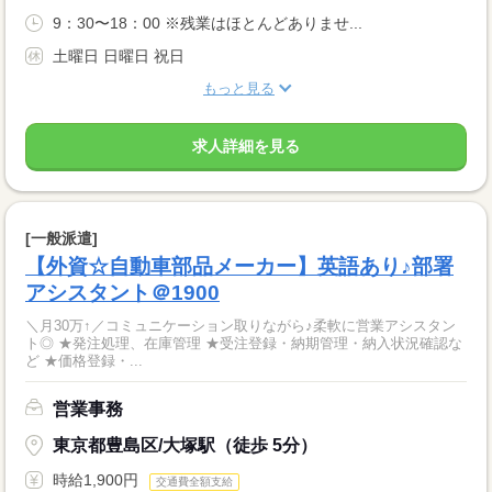
9：30〜18：00 ※残業はほとんどありませ...
土曜日 日曜日 祝日
もっと見る
求人詳細を見る
[一般派遣]
【外資☆自動車部品メーカー】英語あり♪部署
アシスタント＠1900
＼月30万↑／コミュニケーション取りながら♪柔軟に営業アシスタン
ト◎ ★発注処理、在庫管理 ★受注登録・納期管理・納入状況確認な
ど ★価格登録・...
営業事務
東京都豊島区/大塚駅（徒歩 5分）
時給1,900円
交通費全額支給