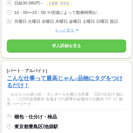
日給30,980円～
交通費一部支給
10：00〜10：00 ※現場によって勤務時間が...
月曜日 火曜日 水曜日 木曜日 金曜日 土曜日 日曜日 祝日
もっと見る
求人詳細を見る
[パート・アルバイト]
こんな仕事って最高じゃん♪品物にタグをつけ
るだけ！
・おもちゃの袋づめ ・ダンボールを開ける作業 ・CDの仕分け 他に
も.... ◇LIVE会場案内 会場までの誘導や会場内での案内 ◇ｸﾞｯｽﾞ販
売 バーコード...
梱包・仕分け・検品
東京都豊島区/池袋駅