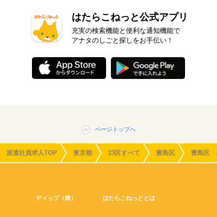
はたらこねっと公式アプリ
充実の検索機能と便利な通知機能で
アナタのしごと探しをお手伝い！
ページトップへ
派遣社員求人TOP
東京都
23区すべて
豊島区
豊島区 
ディップ（株）
はたらこねっととは