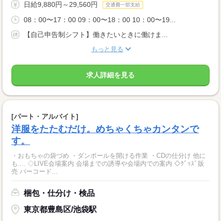
日給9,880円～29,560円
交通費一部支給
08：00〜17：00 09：00〜18：00 10：00〜19...
【自己申告制シフト】働きたいときに働けま...
もっと見る
求人詳細を見る
[パート・アルバイト]
洋服をたたむだけ。めちゃくちゃカンタンで
す。
・おもちゃの袋づめ ・ダンボールを開ける作業 ・CDの仕分け 他に
も.... ◇LIVE会場案内 会場までの誘導や会場内での案内 ◇ｸﾞｯｽﾞ販
売 バーコード...
梱包・仕分け・検品
東京都豊島区/池袋駅