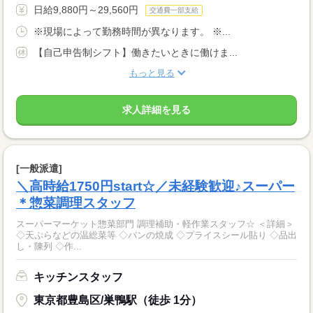
日給9,880円～29,560円
交通費一部支給
※現場によって勤務時間が異なります。 ※...
【自己申告制シフト】働きたいときに働けま...
もっと見る
求人詳細を見る
[一般派遣]
＼高時給1750円start☆／未経験歓迎♪スーパー
＊惣菜調理スタッフ
スーパーマーケット惣菜部門 調理補助・軽作業スタッフ☆ ＜詳細＞
◇天ぷらなどの温総菜等 ◇パンの焼成 ◇プライスシール貼り ◇品出
し・陳列 ◇作...
キッチンスタッフ
東京都豊島区/巣鴨駅（徒歩 1分）