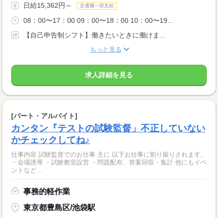
日給15,362円～
交通費一部支給
08：00〜17：00 09：00〜18：00 10：00〜19...
【自己申告制シフト】働きたいときに働けま...
もっと見る
求人詳細を見る
[パート・アルバイト]
カンタン『テストの試験監督」不正していない
かチェックしてね♪
仕事内容 試験監督でのお仕事 主に 以下お仕事に割り振りされます。
・会場誘導 ・試験教室設営 ・問題配布、答案回収・集計 他にもイベ
ントなど...
事務的軽作業
東京都豊島区/池袋駅