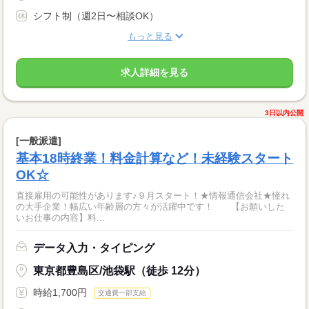
シフト制（週2日〜相談OK）
もっと見る
求人詳細を見る
3日以内公開
[一般派遣]
基本18時終業！料金計算など！未経験スタート
OK☆
直接雇用の可能性があります♪９月スタート！★情報通信会社★憧れ
の大手企業！幅広い年齢層の方々が活躍中です！ 【お願いした
いお仕事の内容】料...
データ入力・タイピング
東京都豊島区/池袋駅（徒歩 12分）
時給1,700円
交通費一部支給