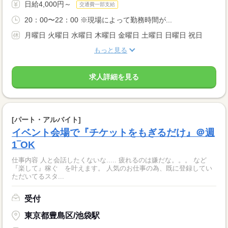
日給4,000円～
交通費一部支給
20：00〜22：00 ※現場によって勤務時間が...
月曜日 火曜日 水曜日 木曜日 金曜日 土曜日 日曜日 祝日
もっと見る
求人詳細を見る
[パート・アルバイト]
イベント会場で『チケットをもぎるだけ』＠週
1‾OK
仕事内容 人と会話したくないな..... 疲れるのは嫌だな。。。 など
『楽して』稼ぐ を叶えます。 人気のお仕事の為、既に登録してい
ただいてるスタ...
受付
東京都豊島区/池袋駅