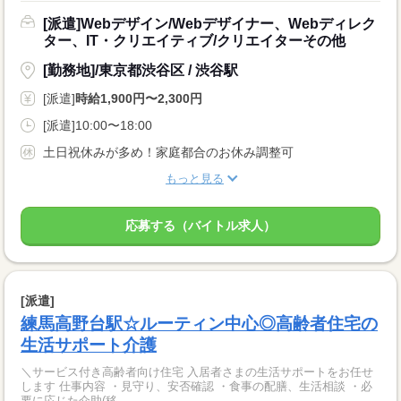
[派遣]Webデザイン/Webデザイナー、Webディレク
ター、IT・クリエイティブ/クリエイターその他
[勤務地]/東京都渋谷区 / 渋谷駅
[派遣]
時給1,900円〜2,300円
[派遣]10:00〜18:00
土日祝休みが多め！家庭都合のお休み調整可
もっと見る
応募する（バイトル求人）
[派遣]
練馬高野台駅☆ルーティン中心◎高齢者住宅の
生活サポート介護
＼サービス付き高齢者向け住宅 入居者さまの生活サポートをお任せ
します 仕事内容 ・見守り、安否確認 ・食事の配膳、生活相談 ・必
要に応じた介助(移...