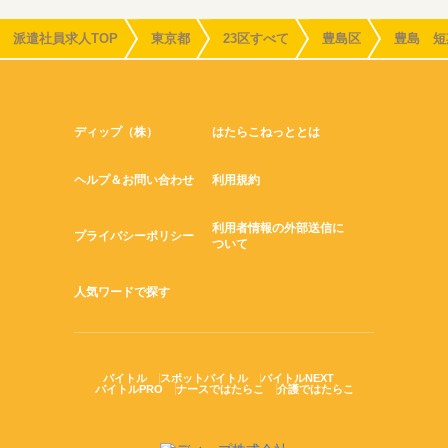
派遣社員求人TOP
東京都
23区すべて
豊島区
豊島 短
ディップ（株）
はたらこねっととは
ヘルプ＆お問い合わせ
利用規約
利用者情報の外部送信に
プライバシーポリシー
ついて
人気ワードで探す
バイトル
スポットバイトル
バイトルNEXT
バイトルPRO
ナースではたらこ
介護ではたらこ