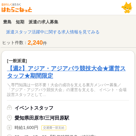
豊島 短期 派遣の求人募集
派遣スタッフ活躍中に関する求人情報を見てみる
2,240
ヒット件数：
件
[一般派遣]
【週2】アジア・アジアパラ競技大会★運営ス
タッフ★期間限定
＼専門知識は一切不要！大会の成功を支える裏方メンバー募集／
「アジア・アジアパラ競技大会」の運営を支える、 イベント・会場
設営スタッフとして...
イベントスタッフ
愛知県田原市/三河田原駅
時給1,600円
交通費一部支給