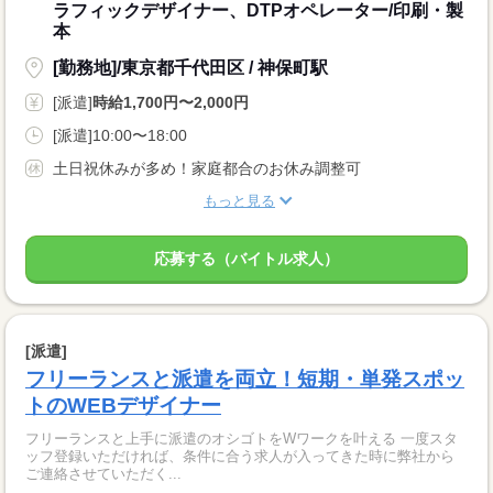
ラフィックデザイナー、DTPオペレーター/印刷・製
本
[勤務地]/東京都千代田区 / 神保町駅
[派遣]
時給1,700円〜2,000円
[派遣]10:00〜18:00
土日祝休みが多め！家庭都合のお休み調整可
もっと見る
応募する（バイトル求人）
[派遣]
フリーランスと派遣を両立！短期・単発スポッ
トのWEBデザイナー
フリーランスと上手に派遣のオシゴトをWワークを叶える 一度スタ
ッフ登録いただければ、条件に合う求人が入ってきた時に弊社から
ご連絡させていただく...