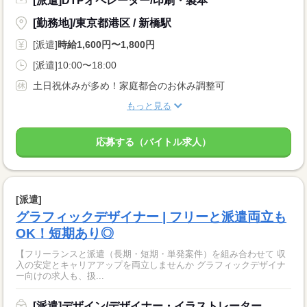
[派遣]DTPオペレーター/印刷・製本
[勤務地]/東京都港区 / 新橋駅
[派遣]
時給1,600円〜1,800円
[派遣]10:00〜18:00
土日祝休みが多め！家庭都合のお休み調整可
もっと見る
応募する（バイトル求人）
[派遣]
グラフィックデザイナー | フリーと派遣両立も
OK！短期あり◎
【フリーランスと派遣（長期・短期・単発案件）を組み合わせて 収
入の安定とキャリアアップを両立しませんか グラフィックデザイナ
ー向けの求人も、扱...
[派遣]デザイン/デザイナー・イラストレーター