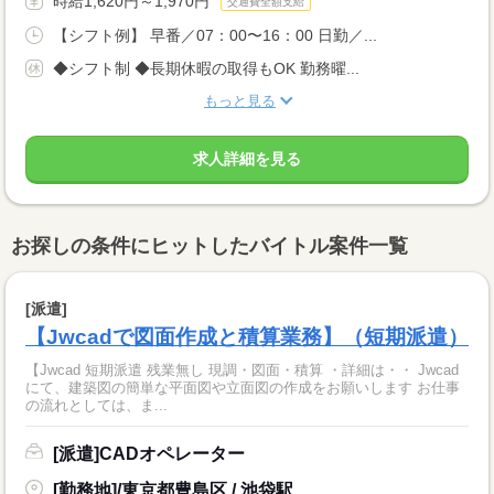
時給1,620円～1,970円
交通費全額支給
【シフト例】 早番／07：00〜16：00 日勤／...
◆シフト制 ◆長期休暇の取得もOK 勤務曜...
もっと見る
求人詳細を見る
お探しの条件にヒットしたバイトル案件一覧
[派遣]
【Jwcadで図面作成と積算業務】（短期派遣）
【Jwcad 短期派遣 残業無し 現調・図面・積算 ・詳細は・・ Jwcad
にて、建築図の簡単な平面図や立面図の作成をお願いします お仕事
の流れとしては、ま...
[派遣]CADオペレーター
[勤務地]/東京都豊島区 / 池袋駅