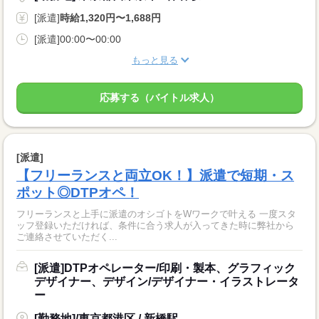
[派遣]
時給1,320円〜1,688円
[派遣]00:00〜00:00
もっと見る
応募する（バイトル求人）
[派遣]
【フリーランスと両立OK！】派遣で短期・ス
ポット◎DTPオペ！
フリーランスと上手に派遣のオシゴトをWワークで叶える 一度スタ
ッフ登録いただければ、条件に合う求人が入ってきた時に弊社から
ご連絡させていただく...
[派遣]DTPオペレーター/印刷・製本、グラフィック
デザイナー、デザイン/デザイナー・イラストレータ
ー
[勤務地]/東京都港区 / 新橋駅