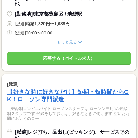
他
[勤務地]/東京都豊島区 / 池袋駅
[派遣]
時給1,320円〜1,688円
[派遣]00:00〜00:00
もっと見る
応募する（バイトル求人）
[派遣]
【好きな時に好きなだけ】短期・短時間からO
K！ローソン専門派遣
【登録制コンビニバイト ローソンスタッフは ローソン専用"の登録
制スタッフです 登録をしておけば、好きなときに働けます 空いた時
間にお近くのロー...
[派遣]レジ打ち、品出し(ピッキング)、サービスその
他