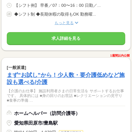
【シフト例】 早番／07：00〜16：00 日勤／...
◆シフト制 ◆長期休暇の取得もOK 勤務曜...
もっと見る
求人詳細を見る
1週間以内公開
[一般派遣]
まず”お試し”から！少人数・要介護低めなど施
設も選べる/介護
【介護のお仕事】 施設利用者さまの日常生活を サポ―トするお仕事
です。 具体的には ■身の回りのお世話 ■レクリエーションの見守り
■食事の準備 ...
ホームヘルパー（訪問介護等）
愛知県田原市/豊島駅