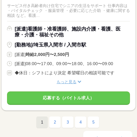
サービス付き高齢者向け住宅でシニアの生活をサポート 仕事内容は
・バイタルチェック ・服薬管理 ・必要に応じた介助 ・健康に関する
相談 など。看護...
[派遣]看護師・准看護師、施設内介護・看護、医
療・介護・福祉その他
[勤務地]/埼玉県入間市 / 入間市駅
[派遣]
時給2,000円〜2,500円
[派遣]08:00〜17:00、09:00〜18:00、16:00〜09:00
◆休日：シフトにより決定 希望曜日の相談可能です
もっと見る
応募する（バイトル求人）
1
2
3
4
5