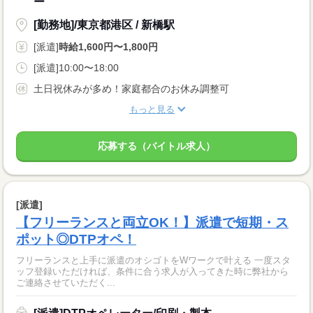
ー
[勤務地]/東京都港区 / 新橋駅
[派遣]
時給1,600円〜1,800円
[派遣]10:00〜18:00
土日祝休みが多め！家庭都合のお休み調整可
もっと見る
応募する（バイトル求人）
[派遣]
【フリーランスと両立OK！】派遣で短期・ス
ポット◎DTPオペ！
フリーランスと上手に派遣のオシゴトをWワークで叶える 一度スタ
ッフ登録いただければ、条件に合う求人が入ってきた時に弊社から
ご連絡させていただく...