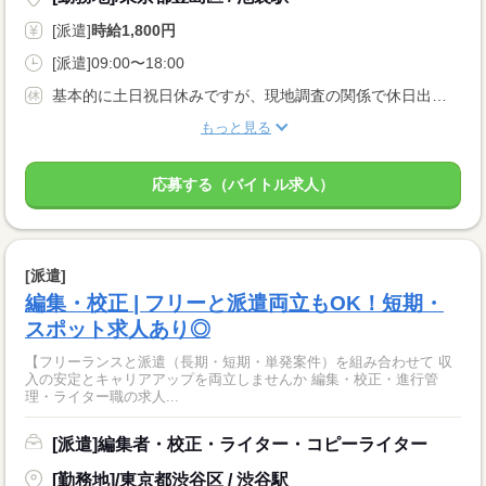
[派遣]
時給1,800円
[派遣]09:00〜18:00
基本的に土日祝日休みですが、現地調査の関係で休日出勤になる場合もございます。 その場合は平日に代休が取れますよ！ 週4日や時短の場合には要相談。
もっと見る
応募する（バイトル求人）
[派遣]
編集・校正 | フリーと派遣両立もOK！短期・
スポット求人あり◎
【フリーランスと派遣（長期・短期・単発案件）を組み合わせて 収
入の安定とキャリアアップを両立しませんか 編集・校正・進行管
理・ライター職の求人...
[派遣]編集者・校正・ライター・コピーライター
[勤務地]/東京都渋谷区 / 渋谷駅