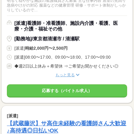
明るく穏やかな施設の看護職員さん募集 主な仕事内容 居室の見回り
急病やけがの対応 服薬などの健康管理 研修・サポート体制がしっか
りしているので...
[派遣]看護師・准看護師、施設内介護・看護、医
療・介護・福祉その他
[勤務地]/東京都清瀬市 / 清瀬駅
[派遣]
時給2,000円〜2,500円
[派遣]08:00〜17:00、09:00〜18:00、17:00〜09:00
◆週2日以上休み＋希望休 ⇒ご希望お聞かせください◎
もっと見る
応募する（バイトル求人）
[派遣]
【武蔵藤沢】サ高住未経験の看護師さん大歓迎
♪高待遇◎日払いOK