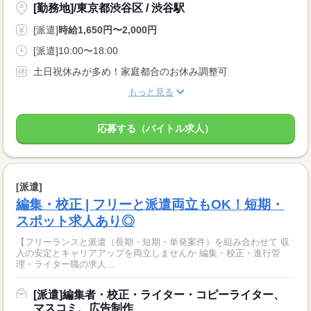
[勤務地]/東京都渋谷区 / 渋谷駅
[派遣]
時給1,650円〜2,000円
[派遣]10:00〜18:00
土日祝休みが多め！家庭都合のお休み調整可
もっと見る
応募する（バイトル求人）
[派遣]
編集・校正 | フリーと派遣両立もOK！短期・
スポット求人あり◎
【フリーランスと派遣（長期・短期・単発案件）を組み合わせて 収
入の安定とキャリアアップを両立しませんか 編集・校正・進行管
理・ライター職の求人...
[派遣]編集者・校正・ライター・コピーライター、
マスコミ、広告制作