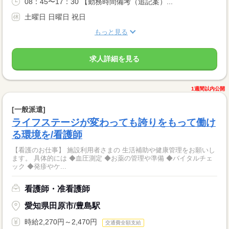
08：45〜17：30 【勤務時間備考（追記案）...
土曜日 日曜日 祝日
もっと見る
求人詳細を見る
1週間以内公開
[一般派遣]
ライフステージが変わっても誇りをもって働け
る環境を/看護師
【看護のお仕事】 施設利用者さまの 生活補助や健康管理をお願いし
ます。 具体的には ◆血圧測定 ◆お薬の管理や準備 ◆バイタルチェ
ック ◆発疹やケ...
看護師・准看護師
愛知県田原市/豊島駅
時給2,270円～2,470円
交通費全額支給