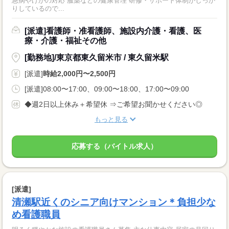
急病やけがの対応 服薬などの健康管理 研修・サポート体制がしっか
りしているので...
[派遣]看護師・准看護師、施設内介護・看護、医
療・介護・福祉その他
[勤務地]/東京都東久留米市 / 東久留米駅
[派遣]
時給2,000円〜2,500円
[派遣]08:00〜17:00、09:00〜18:00、17:00〜09:00
◆週2日以上休み＋希望休 ⇒ご希望お聞かせください◎
もっと見る
応募する（バイトル求人）
[派遣]
清瀬駅近くのシニア向けマンション＊負担少な
め看護職員