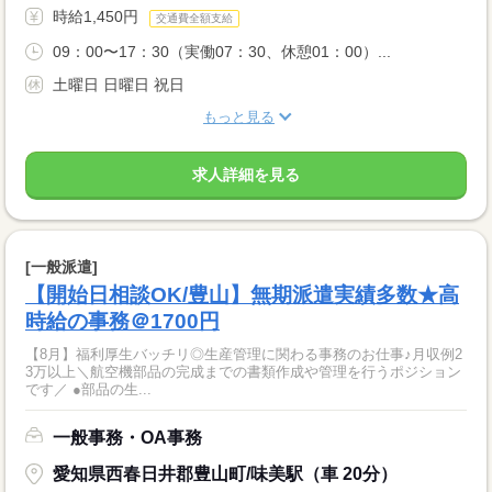
時給1,450円
交通費全額支給
09：00〜17：30（実働07：30、休憩01：00）...
土曜日 日曜日 祝日
もっと見る
求人詳細を見る
[一般派遣]
【開始日相談OK/豊山】無期派遣実績多数★高
時給の事務＠1700円
【8月】福利厚生バッチリ◎生産管理に関わる事務のお仕事♪月収例2
3万以上＼航空機部品の完成までの書類作成や管理を行うポジション
です／ ●部品の生...
一般事務・OA事務
愛知県西春日井郡豊山町/味美駅（車 20分）