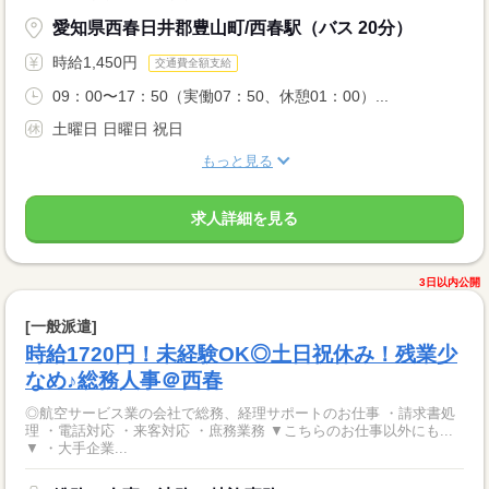
愛知県西春日井郡豊山町/西春駅（バス 20分）
時給1,450円
交通費全額支給
09：00〜17：50（実働07：50、休憩01：00）...
土曜日 日曜日 祝日
もっと見る
求人詳細を見る
3日以内公開
[一般派遣]
時給1720円！未経験OK◎土日祝休み！残業少
なめ♪総務人事＠西春
◎航空サービス業の会社で総務、経理サポートのお仕事 ・請求書処
理 ・電話対応 ・来客対応 ・庶務業務 ▼こちらのお仕事以外にも...
▼ ・大手企業...