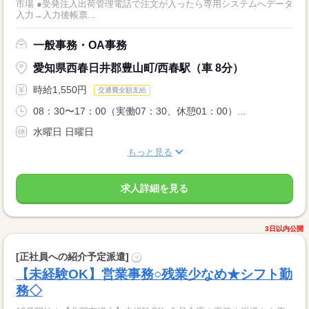
市場 ●受発注入出荷管理電話で注文が入ったら専用システムへデータ
入力→入力後帳票...
一般事務・OA事務
愛知県西春日井郡豊山町/西春駅（車 8分）
時給1,550円
交通費全額支給
08：30〜17：00（実働07：30、休憩01：00）...
水曜日 日曜日
もっと見る
求人詳細を見る
3日以内公開
[正社員への紹介予定派遣]
?
【未経験OK】営業事務○残業少なめ★シフト勤
務◇