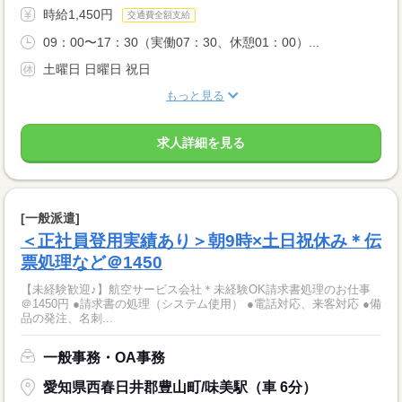
時給1,450円
交通費全額支給
09：00〜17：30（実働07：30、休憩01：00）...
土曜日 日曜日 祝日
もっと見る
求人詳細を見る
[一般派遣]
＜正社員登用実績あり＞朝9時×土日祝休み＊伝
票処理など＠1450
【未経験歓迎♪】航空サービス会社＊未経験OK請求書処理のお仕事
＠1450円 ●請求書の処理（システム使用） ●電話対応、来客対応 ●備
品の発注、名刺...
一般事務・OA事務
愛知県西春日井郡豊山町/味美駅（車 6分）