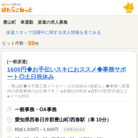
豊山町 車通勤 派遣の求人募集
派遣スタッフ活躍中に関する求人情報を見てみる
89
ヒット件数：
件
[一般派遣]
1600円◆お手伝いスキにおススメ◆事務サポ
ート◎土日祝休み
＜豊山町◆大手重工業メーカー＞土日祝休み×残業なし◆事務＼部署
内の庶務事務のお仕事です／ ●各種社内申請 ●資料の管理/作成など
●メール対応
一般事務・OA事務
愛知県西春日井郡豊山町/西春駅（車 10分）
時給1,500円～1,600円
交通費全額支給