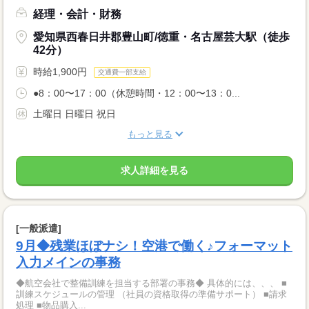
経理・会計・財務
愛知県西春日井郡豊山町/徳重・名古屋芸大駅（徒歩
42分）
時給1,900円
交通費一部支給
●8：00〜17：00（休憩時間・12：00〜13：0...
土曜日 日曜日 祝日
もっと見る
求人詳細を見る
[一般派遣]
9月◆残業ほぼナシ！空港で働く♪フォーマット
入力メインの事務
◆航空会社で整備訓練を担当する部署の事務◆ 具体的には、、、 ■
訓練スケジュールの管理 （社員の資格取得の準備サポート） ■請求
処理 ■物品購入...