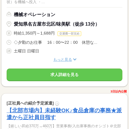
状）を機械へ投入 ・...
機械オペレーション
愛知県名古屋市北区/味美駅（徒歩 13分）
時給1,350円～1,688円
交通費一部支給
◇夕勤のお仕事 16：00〜22：00 休憩な...
土曜日 日曜日
もっと見る
求人詳細を見る
3日以内公開
[正社員への紹介予定派遣]
?
【北部市場内】未経験OK♪食品倉庫の事務★派
遣から正社員目指す
【嬉しい昇給370万→460万】営業事務/入出庫事務のオシゴト＠北部