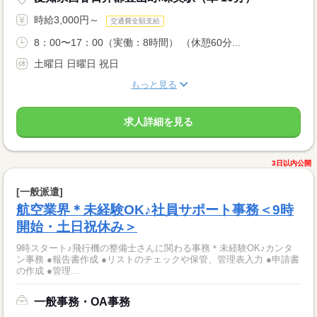
時給3,000円～
交通費全額支給
8：00〜17：00（実働：8時間） （休憩60分...
土曜日 日曜日 祝日
もっと見る
求人詳細を見る
3日以内公開
[一般派遣]
航空業界＊未経験OK♪社員サポート事務＜9時
開始・土日祝休み＞
9時スタート♪飛行機の整備士さんに関わる事務＊未経験OK♪カンタ
ン事務 ●報告書作成 ●リストのチェックや保管、管理表入力 ●申請書
の作成 ●管理...
一般事務・OA事務