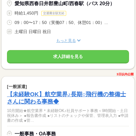
愛知県西春日井郡豊山町/西春駅（バス 20分）
時給1,450円
交通費全額支給
09：00〜17：50（実働07：50、休憩01：00）...
土曜日 日曜日 祝日
もっと見る
求人詳細を見る
3日以内公開
[一般派遣]
【未経験OK】航空業界♪長期○飛行機の整備士
さんに関わる事務◆
10月開始★航空業界＊未経験OK♪社員サポート事務＜9時開始・土日
祝休み＞ ●報告書作成 ●リストのチェックや保管、管理表入力 ●申請
書の作成 ●管...
一般事務・OA事務