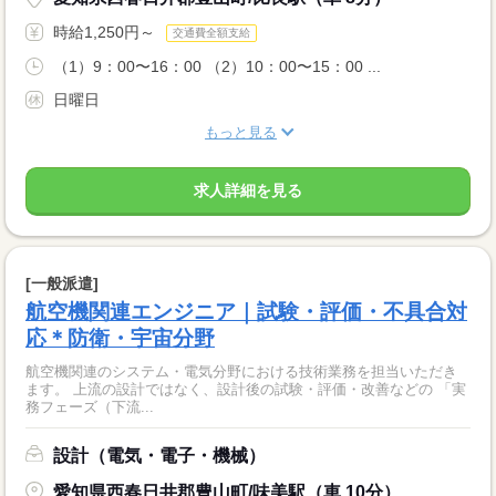
時給1,250円～
交通費全額支給
（1）9：00〜16：00 （2）10：00〜15：00 ...
日曜日
もっと見る
求人詳細を見る
[一般派遣]
航空機関連エンジニア｜試験・評価・不具合対
応＊防衛・宇宙分野
航空機関連のシステム・電気分野における技術業務を担当いただき
ます。 上流の設計ではなく、設計後の試験・評価・改善などの 「実
務フェーズ（下流...
設計（電気・電子・機械）
愛知県西春日井郡豊山町/味美駅（車 10分）