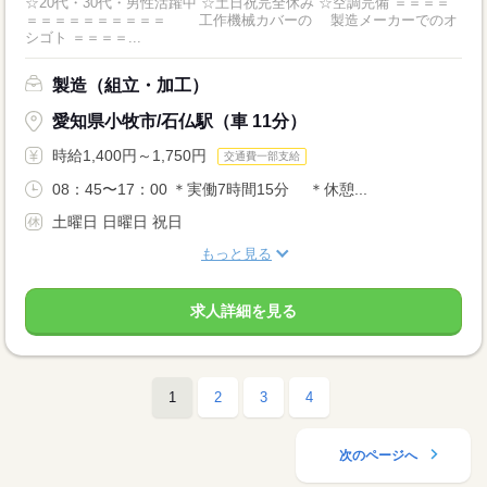
☆20代・30代・男性活躍中 ☆土日祝完全休み ☆空調完備 ＝＝＝＝
＝＝＝＝＝＝＝＝＝＝ 工作機械カバーの 製造メーカーでのオ
シゴト ＝＝＝＝...
製造（組立・加工）
愛知県小牧市/石仏駅（車 11分）
時給1,400円～1,750円
交通費一部支給
08：45〜17：00 ＊実働7時間15分 ＊休憩...
土曜日 日曜日 祝日
もっと見る
求人詳細を見る
1
2
3
4
次のページへ