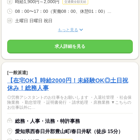
時給1,900円～2,000円
交通費全額支給
08：00〜17：00（実働08：00、休憩01：00）...
土曜日 日曜日 祝日
もっと見る
求人詳細を見る
[一般派遣]
【在宅OK】時給2000円！未経験OK◎土日祝
休み！総務人事
◎労務アシスタントのお仕事をお願いします ・入退社管理 ・社会保
険業務 ・勤怠管理 ・証明書発行 ・請求処理 ・庶務業務 ▼こちらの
お仕事以外に...
総務・人事・法務・特許事務
愛知県西春日井郡豊山町/春日井駅（徒歩 15分）