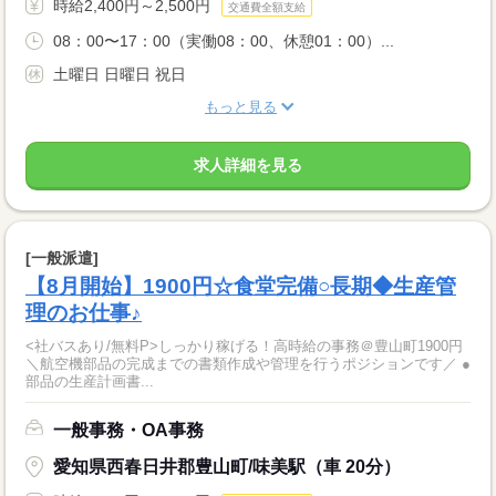
時給2,400円～2,500円
交通費全額支給
08：00〜17：00（実働08：00、休憩01：00）...
土曜日 日曜日 祝日
もっと見る
求人詳細を見る
[一般派遣]
【8月開始】1900円☆食堂完備○長期◆生産管
理のお仕事♪
<社バスあり/無料P>しっかり稼げる！高時給の事務＠豊山町1900円
＼航空機部品の完成までの書類作成や管理を行うポジションです／ ●
部品の生産計画書...
一般事務・OA事務
愛知県西春日井郡豊山町/味美駅（車 20分）