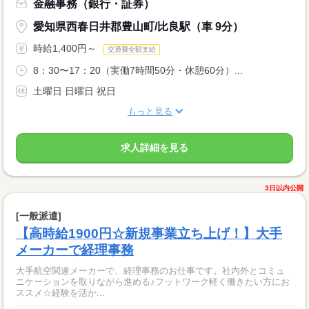
金融事務（銀行・証券）
愛知県西春日井郡豊山町/比良駅（車 9分）
時給1,400円～
交通費全額支給
8：30〜17：20（実働7時間50分・休憩60分）...
土曜日 日曜日 祝日
もっと見る
求人詳細を見る
3日以内公開
[一般派遣]
【高時給1900円☆新規事業立ち上げ！】大手
メーカーで経理事務
大手航空関連メーカーで、経理事務のお仕事です。社内外とコミュ
ニケーションを取りながら進める♪フットワーク軽く働きたい方にお
ススメ☆経験を活か...