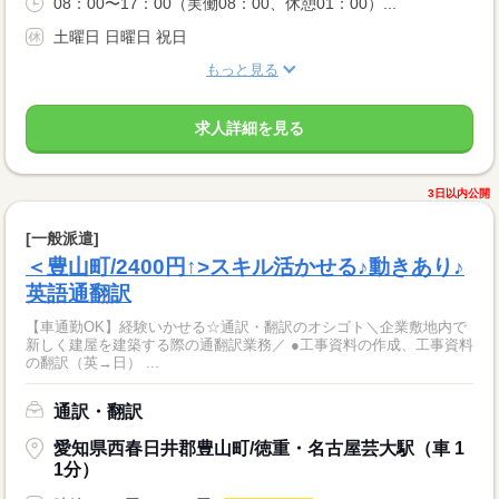
08：00〜17：00（実働08：00、休憩01：00）...
土曜日 日曜日 祝日
もっと見る
求人詳細を見る
3日以内公開
[一般派遣]
＜豊山町/2400円↑>スキル活かせる♪動きあり♪
英語通翻訳
【車通勤OK】経験いかせる☆通訳・翻訳のオシゴト＼企業敷地内で
新しく建屋を建築する際の通翻訳業務／ ●工事資料の作成、工事資料
の翻訳（英→日） ...
通訳・翻訳
愛知県西春日井郡豊山町/徳重・名古屋芸大駅（車 1
1分）