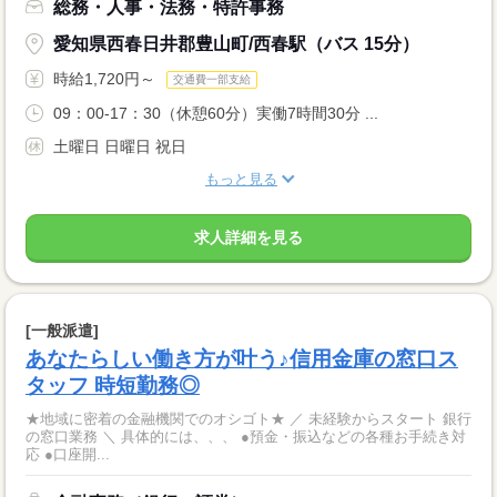
総務・人事・法務・特許事務
愛知県西春日井郡豊山町/西春駅（バス 15分）
時給1,720円～
交通費一部支給
09：00-17：30（休憩60分）実働7時間30分 ...
土曜日 日曜日 祝日
もっと見る
求人詳細を見る
[一般派遣]
あなたらしい働き方が叶う♪信用金庫の窓口ス
タッフ 時短勤務◎
★地域に密着の金融機関でのオシゴト★ ／ 未経験からスタート 銀行
の窓口業務 ＼ 具体的には、、、 ●預金・振込などの各種お手続き対
応 ●口座開...