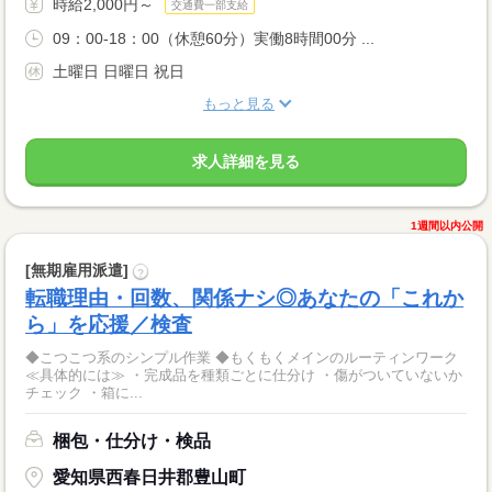
時給2,000円～
交通費一部支給
09：00-18：00（休憩60分）実働8時間00分 ...
土曜日 日曜日 祝日
もっと見る
求人詳細を見る
1週間以内公開
[無期雇用派遣]
?
転職理由・回数、関係ナシ◎あなたの「これか
ら」を応援／検査
◆こつこつ系のシンプル作業 ◆もくもくメインのルーティンワーク
≪具体的には≫ ・完成品を種類ごとに仕分け ・傷がついていないか
チェック ・箱に...
梱包・仕分け・検品
愛知県西春日井郡豊山町