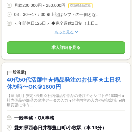
月給200,000円～250,000円
交通費全額支給
08：30〜17：30 ※上記はシフトの一例とな...
＜年間休日125日＞ ◆完全週休2日制（土日...
もっと見る
求人詳細を見る
[一般派遣]
40代50代活躍中★備品発注のお仕事★土日祝
休/9時〜OK＠1600円
【豊山町】安定×長期☆社内備品や部品の発注のオシゴト＠1600円 ●
社内備品や部品の発注データの入力 ●発注内容の入力や確認対応 ●納
期変更に伴う...
一般事務・OA事務
愛知県西春日井郡豊山町/小牧駅（車 13分）