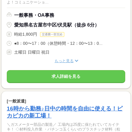
よ！コミュニケーショ...
一般事務・OA事務
愛知県名古屋市中区/伏見駅（徒歩 6分）
時給1,800円
交通費一部支給
●8：00〜17：00（休憩時間・12：00〜13：0...
土曜日 日曜日 祝日
もっと見る
求人詳細を見る
[一般派遣]
16時から勤務♪日中の時間を自由に使える！ピ
カピカの新工場！
＼ガスメーター部品の製造／ 工場内は25度に保たれていてカイテ
キ！ ◇材料投入作業 ・パチンコ玉くらいのプラスチック材料（粒