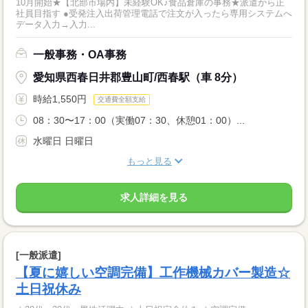
10月開始★【北部市場内】未経験OK♪食品倉庫の事務★派遣から正
社員目指す ●受発注入出荷管理電話で注文が入ったら専用システムへ
データ入力→入力...
一般事務・OA事務
愛知県西春日井郡豊山町/西春駅（車 8分）
時給1,550円
交通費全額支給
08：30〜17：00（実働07：30、休憩01：00）...
水曜日 日曜日
もっと見る
求人詳細を見る
[一般派遣]
【夏に嬉しい空調完備】工作機械カバー製造☆
土日祝休み