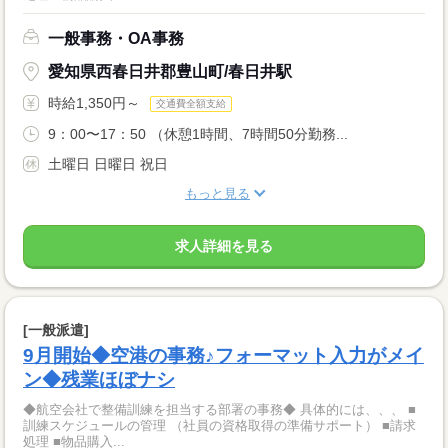
一般事務・OA事務
愛知県西春日井郡豊山町/春日井駅
時給1,350円～
交通費全額支給
9：00〜17：50 （休憩1時間、7時間50分勤務...
土曜日 日曜日 祝日
もっと見る
求人詳細を見る
[一般派遣]
9月開始◆空港の事務♪フォーマット入力がメイ
ン◆残業ほぼナシ
◆航空会社で整備訓練を担当する部署の事務◆ 具体的には、、、 ■
訓練スケジュールの管理 （社員の資格取得の準備サポート） ■請求
処理 ■物品購入...