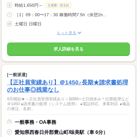
時給1,650円～
交通費一部支給
［1］09：00〜17：30 稼働時間7.5h（休憩1h...
土曜日 日曜日
もっと見る
求人詳細を見る
[一般派遣]
【正社員実績あり】＠1450♪長期★請求書処理
のお仕事◎残業なし
9月開始★＜正社員登用実績あり＞朝9時×土日祝休み＊伝票処理など
＠1450 ●請求書の処理（システム使用） ●電話対応、来客対応 ●備品
の発注、名刺...
一般事務・OA事務
愛知県西春日井郡豊山町/味美駅（車 6分）