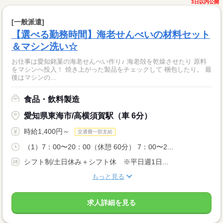
3日以内公開
[一般派遣]
【選べる勤務時間】海老せんべいの材料セット
＆マシン洗い☆
お仕事は愛知銘菓の海老せんべい作り♪ 海老殻を乾燥させたり 原料
をマシンへ投入！ 焼き上がった製品をチェックして 梱包したり。 最
後はマシンの...
食品・飲料製造
愛知県東海市/高横須賀駅（車 6分）
時給1,400円～
交通費一部支給
（1）7：00〜20：00（休憩 60分） 7：00〜2...
シフト制/土日休み＋シフト休 ※平日週1日...
もっと見る
求人詳細を見る