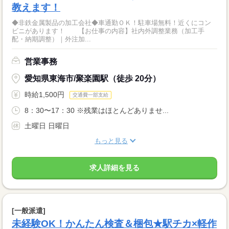
教えます！
◆非鉄金属製品の加工会社◆車通勤ＯＫ！駐車場無料！近くにコン
ビニがあります！ 【お仕事の内容】社内外調整業務（加工手
配・納期調整）｜外注加...
営業事務
愛知県東海市/聚楽園駅（徒歩 20分）
時給1,500円
交通費一部支給
8：30〜17：30 ※残業はほとんどありませ...
土曜日 日曜日
もっと見る
求人詳細を見る
[一般派遣]
未経験OK！かんたん検査＆梱包★駅チカ×軽作