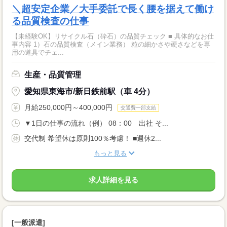
＼超安定企業／大手委託で長く腰を据えて働け
る品質検査の仕事
【未経験OK】リサイクル石（砕石）の品質チェック ■ 具体的なお仕
事内容 1）石の品質検査（メイン業務） 粒の細かさや硬さなどを専
用の道具でチェ...
生産・品質管理
愛知県東海市/新日鉄前駅（車 4分）
月給250,000円～400,000円
交通費一部支給
▼1日の仕事の流れ（例） 08：00 出社 そ...
交代制 希望休は原則100％考慮！ ■週休2...
もっと見る
求人詳細を見る
[一般派遣]