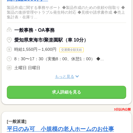
製品作成に関する事務サポート ◆製品作成のための依頼や段取り ◆
製品の進捗管理やトラブル発生時の対応 ◆見積や請求書作成 ◆売上
集計表・在庫リ...
一般事務・OA事務
愛知県東海市/聚楽園駅（車 10分）
時給1,550円～1,600円
交通費全額支給
8：30〜17：30（実働8：00、休憩1：00） ◆...
土曜日 日曜日
もっと見る
求人詳細を見る
3日以内公開
[一般派遣]
平日のみ可 小規模の老人ホームのお仕事