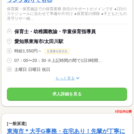
保育園・保育施設での保育業務 担任のサポートがメインです ●1日の
スケジュールに合わせて準備や片付け ●保育室の掃除 ●子どもたちの
見守りや一緒...
保育士・幼稚園教諭・学童保育指導員
愛知県東海市/太田川駅
時給1,550円～
交通費全額支給
07：00〜20：30 ※上記時間の間で1日3時間...
土曜日 日曜日 祝日
もっと見る
求人詳細を見る
3日以内公開
[一般派遣]
東海市＊大手G事務・在宅あり！先輩が丁寧に