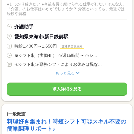
●しっかり稼ぎたい ●今後も長く続けられる仕事がしたい そんな方、
「介護」のお仕事はいかがでしょうか？ 介護といっても、最近では
経験や資格...
介護助手
愛知県東海市/新日鉄前駅
時給1,400円～1,650円
交通費全額支給
※シフト制（実働4h） ※週15時間〜 ※シ...
≪シフト制≫勤務シフトによりお休みは異な...
もっと見る
求人詳細を見る
[一般派遣]
料理好き集まれ！時短シフト可◎スキル不要の
簡単調理サポート♪