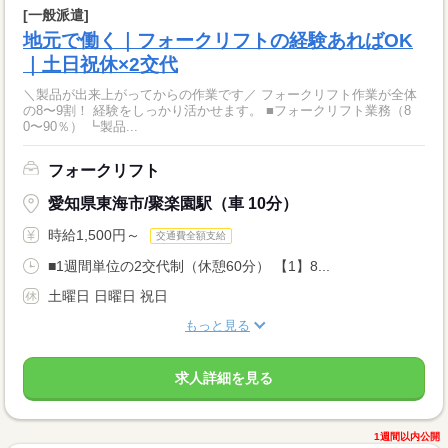
[一般派遣]
地元で働く｜フォークリフトの経験あればOK
｜土日祝休×2交代
＼製品が出来上がってからの作業です／ フォークリフト作業が全体
の8〜9割！ 経験をしっかり活かせます。 ■フォークリフト業務（8
0〜90％） ┗製品...
フォークリフト
愛知県東海市/聚楽園駅（車 10分）
時給1,500円～
交通費全額支給
■1週間単位の2交代制（休憩60分） 【1】8...
土曜日 日曜日 祝日
もっと見る
求人詳細を見る
1週間以内公開