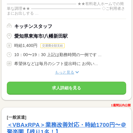
―――――――――――――――――― ★★有料老人ホームでの簡
単な調理★★ ―――――――――――――――――― ◇ご利用者さ
まにお出しする ...
キッチンスタッフ
愛知県東海市/八幡新田駅
時給1,400円
交通費全額支給
10：00〜19：30 上記は勤務時間の一例です ...
希望休などは毎月のシフト提出時に お伺い...
もっと見る
求人詳細を見る
1週間以内公開
[一般派遣]
＜VBAxRPA＞業務改善対応・時給1700円〜＠
聚楽園【残り1名！】