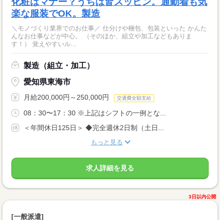
化粧はマナー？うちは皆スッピン。通勤着も気
楽な服装でOK。製造
＼モノづくり業界でのお仕事／ 仕分けや梱包、包装といった かんた
んなお仕事などが中心。 （そのほか、組立や加工などもありま
す！） 覚えやすいル...
製造（組立・加工）
愛知県東海市
月給200,000円～250,000円
交通費全額支給
08：30〜17：30 ※上記はシフトの一例とな...
＜年間休日125日＞ ◆完全週休2日制（土日...
もっと見る
求人詳細を見る
3日以内公開
[一般派遣]