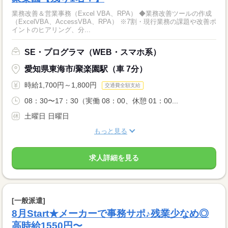
業務改善＆営業事務（Excel VBA、RPA） ◆業務改善ツールの作成
（ExcelVBA、AccessVBA、RPA） ※7割・現行業務の課題や改善ポ
イントのヒアリング、分...
SE・プログラマ（WEB・スマホ系）
愛知県東海市/聚楽園駅（車 7分）
時給1,700円～1,800円
交通費全額支給
08：30〜17：30（実働 08：00、休憩 01：00...
土曜日 日曜日
もっと見る
求人詳細を見る
[一般派遣]
8月Start★メーカーで事務サポ♪残業少なめ◎
高時給1550円〜