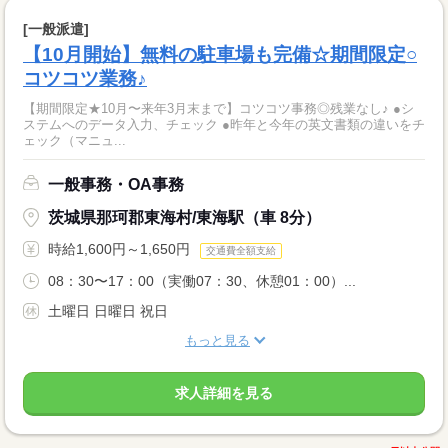
[一般派遣]
【10月開始】無料の駐車場も完備☆期間限定○
コツコツ業務♪
【期間限定★10月〜来年3月末まで】コツコツ事務◎残業なし♪ ●シ
ステムへのデータ入力、チェック ●昨年と今年の英文書類の違いをチ
ェック（マニュ...
一般事務・OA事務
茨城県那珂郡東海村/東海駅（車 8分）
時給1,600円～1,650円
交通費全額支給
08：30〜17：00（実働07：30、休憩01：00）...
土曜日 日曜日 祝日
もっと見る
求人詳細を見る