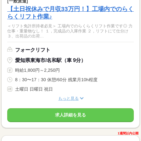
[一般派遣]
【土日祝休みで月収33万円！】工場内でのらく
らくリフト作業♪
＜リフト免許所持者必見＞ 工場内でのらくらくリフト作業です◎ 力
仕事・重量物なし！ １，完成品の入庫作業 ２，リフトにて仕分け
３、出荷品の出荷...
フォークリフト
愛知県東海市/名和駅（車 9分）
時給1,800円～2,250円
8：30〜17：30 休憩/60分 残業月10h程度
土曜日 日曜日 祝日
もっと見る
求人詳細を見る
1週間以内公開