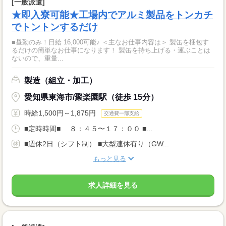
[一般派遣]
★即入寮可能★工場内でアルミ製品をトンカチ
でトントンするだけ
■昼勤のみ！日給 16,000可能♪ ＜主なお仕事内容は＞ 製缶を梱包す
るだけの簡単なお仕事になります！ 製缶を持ち上げる・運ぶことは
ないので、重量...
製造（組立・加工）
愛知県東海市/聚楽園駅（徒歩 15分）
時給1,500円～1,875円
交通費一部支給
■定時時間■ ８：４５〜１７：００ ■...
■週休2日（シフト制） ■大型連休有り（GW...
もっと見る
求人詳細を見る