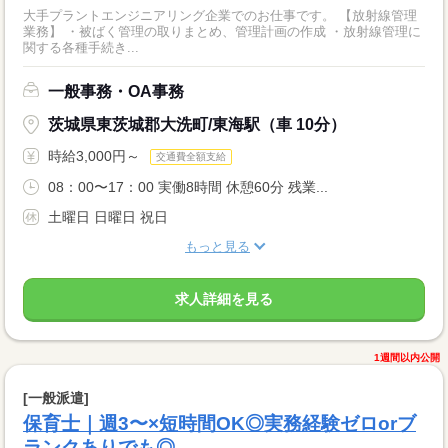
大手プラントエンジニアリング企業でのお仕事です。 【放射線管理
業務】 ・被ばく管理の取りまとめ、管理計画の作成 ・放射線管理に
関する各種手続き...
一般事務・OA事務
茨城県東茨城郡大洗町/東海駅（車 10分）
時給3,000円～
交通費全額支給
08：00〜17：00 実働8時間 休憩60分 残業...
土曜日 日曜日 祝日
もっと見る
求人詳細を見る
1週間以内公開
[一般派遣]
保育士｜週3〜×短時間OK◎実務経験ゼロorブ
ランクありでも◎