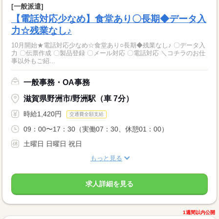
[一般派遣]
【電話対応少なめ】食堂あり〇長期◆データ入
力☆残業なし♪
10月開始★電話対応少なめ☆食堂あり○長期◆残業なし♪ 〇データ入
力 〇伝票作成 〇製品登録 〇メール対応 〇電話対応 ＼コチラのお仕
事以外もご紹...
一般事務・OA事務
滋賀県野洲市/野洲駅（車 7分）
時給1,420円
交通費全額支給
09：00〜17：30（実働07：30、休憩01：00）
土曜日 日曜日 祝日
もっと見る
求人詳細を見る
1週間以内公開