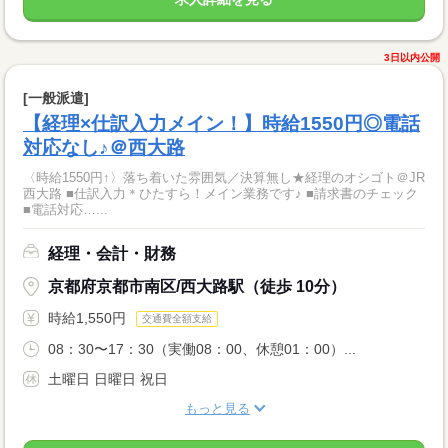
3日以内公開
[一般派遣]
【経理×仕訳入力メイン！】時給1550円◎電話
対応なし♪＠西大路
〈時給1550円↑〉落ち着いた雰囲気／決算無し★経理のオシゴト＠JR
西大路 ■仕訳入力＊ひたすら！メイン業務です♪ ■請求書のチェック
■電話対応…...
経理・会計・財務
京都府京都市南区/西大路駅（徒歩 10分）
時給1,550円
交通費全額支給
08：30〜17：30（実働08：00、休憩01：00）...
土曜日 日曜日 祝日
もっと見る