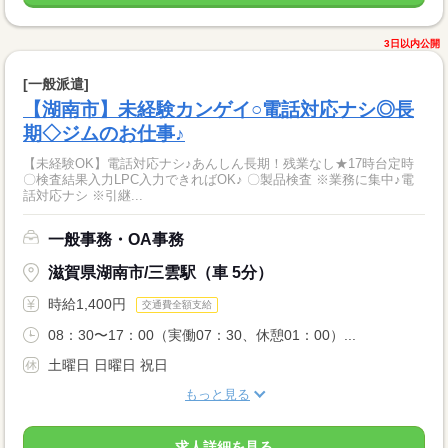
3日以内公開
[一般派遣]
【湖南市】未経験カンゲイ○電話対応ナシ◎長
期◇ジムのお仕事♪
【未経験OK】電話対応ナシ♪あんしん長期！残業なし★17時台定時
〇検査結果入力LPC入力できればOK♪ 〇製品検査 ※業務に集中♪電
話対応ナシ ※引継...
一般事務・OA事務
滋賀県湖南市/三雲駅（車 5分）
時給1,400円
交通費全額支給
08：30〜17：00（実働07：30、休憩01：00）...
土曜日 日曜日 祝日
もっと見る
求人詳細を見る