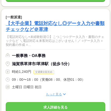
[一般派遣]
【大手企業】電話対応なし◎データ入力や書類
チェックなど＠草津
【電話対応なし×未経験歓迎◎】こつこつ☆データ入力・書類のチェ
ックなど ＼電話対応＆来客対応はございません！／ ○データ入力 ○
契約書の作成 ○...
一般事務・OA事務
滋賀県草津市/草津駅（徒歩 5分）
時給1,240円
交通費全額支給
09：00〜18：00（実働08：00、休憩01：00）
土曜日 日曜日 祝日
もっと見る
求人詳細を見る