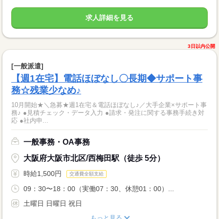
求人詳細を見る
3日以内公開
[一般派遣]
【週1在宅】電話ほぼなし〇長期◆サポート事
務☆残業少なめ♪
10月開始★＼急募★週1在宅＆電話ほぼなし♪／大手企業×サポート事
務♪ ●見積チェック・データ入力 ●請求・発注に関する事務手続き対
応 ●社内申...
一般事務・OA事務
大阪府大阪市北区/西梅田駅（徒歩 5分）
時給1,500円
交通費全額支給
09：30〜18：00（実働07：30、休憩01：00）...
土曜日 日曜日 祝日
もっと見る