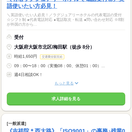
語使いたい方必見！
＼英語使いたい人必見！／ラグジュアリーホテルの代表電話の受付
☆シフト制 ●代表電話対応 ●電話取次・転送 ●問い合わせ対応 ※8割
が外国の方から...
受付
大阪府大阪市北区/梅田駅（徒歩 8分）
時給1,650円
交通費全額支給
09：00〜18：00（実働08：00、休憩01：00）...
週4日相談OK！
もっと見る
求人詳細を見る
[一般派遣]
《吉祥院＊西大路》「ISO9001」の事務♪残業0