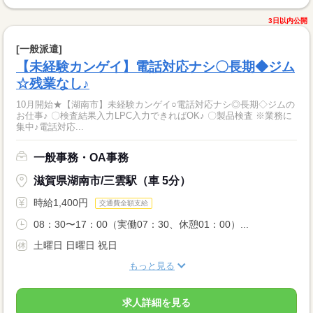
3日以内公開
[一般派遣]
【未経験カンゲイ】電話対応ナシ〇長期◆ジム
☆残業なし♪
10月開始★【湖南市】未経験カンゲイ○電話対応ナシ◎長期◇ジムの
お仕事♪ 〇検査結果入力LPC入力できればOK♪ 〇製品検査 ※業務に
集中♪電話対応...
一般事務・OA事務
滋賀県湖南市/三雲駅（車 5分）
時給1,400円
交通費全額支給
08：30〜17：00（実働07：30、休憩01：00）...
土曜日 日曜日 祝日
もっと見る
求人詳細を見る