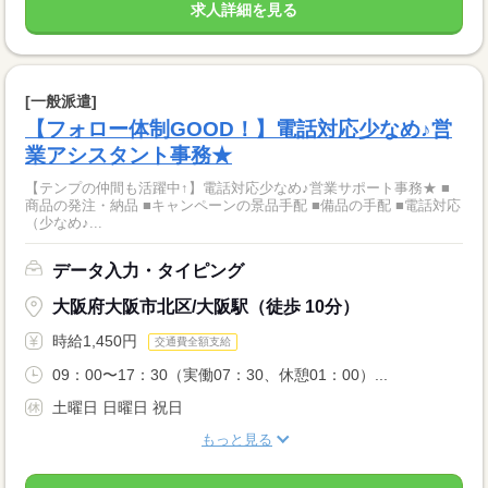
求人詳細を見る
[一般派遣]
【フォロー体制GOOD！】電話対応少なめ♪営
業アシスタント事務★
【テンプの仲間も活躍中↑】電話対応少なめ♪営業サポート事務★ ■
商品の発注・納品 ■キャンペーンの景品手配 ■備品の手配 ■電話対応
（少なめ♪...
データ入力・タイピング
大阪府大阪市北区/大阪駅（徒歩 10分）
時給1,450円
交通費全額支給
09：00〜17：30（実働07：30、休憩01：00）...
土曜日 日曜日 祝日
もっと見る