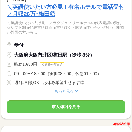
＼英語使いたい方必見！有名ホテルで電話受付
／月収26万↑梅田◎
＼英語使いたい人必見！／ラグジュアリーホテルの代表電話の受付
☆シフト制 ●代表電話対応 ●電話取次・転送 ●問い合わせ対応 ※8割
が外国の方から...
受付
大阪府大阪市北区/梅田駅（徒歩 8分）
時給1,680円
交通費全額支給
09：00〜18：00（実働08：00、休憩01：00）...
週4日相談OK！お休み希望出せます◎
もっと見る
求人詳細を見る
3日以内公開