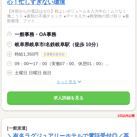
心！忙しすぎない環境
【外部からの電話はゼロ】程よいボリューム＆入力中心！ムリなく
働こう☆ ●書類の不備チェック ●データ入力 ●郵便物の受け取り ●書
類整理、ファイ...
一般事務・OA事務
岐阜県岐阜市/名鉄岐阜駅（徒歩 10分）
時給1,350円
交通費全額支給
09：00〜17：00（実働07：00、休憩01：00）...
土曜日 日曜日 祝日
もっと見る
求人詳細を見る
3日以内公開
[一般派遣]
＼有名ラグジュアリーホテルで電話受付◎／英