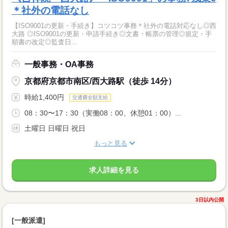
＊社外の電話なし
【ISO9001の更新・手続き】コツコツ事務＊社外の電話対応なし◎西
大路 ◎ISO9001の更新・申請手続き◎文書・帳票の管理◎規定・手
順書の改定◎監査日...
一般事務・OA事務
京都府京都市南区/西大路駅（徒歩 14分）
時給1,400円
交通費全額支給
08：30〜17：30（実働08：00、休憩01：00）...
土曜日 日曜日 祝日
もっと見る
求人詳細を見る
3日以内公開
[一般派遣]