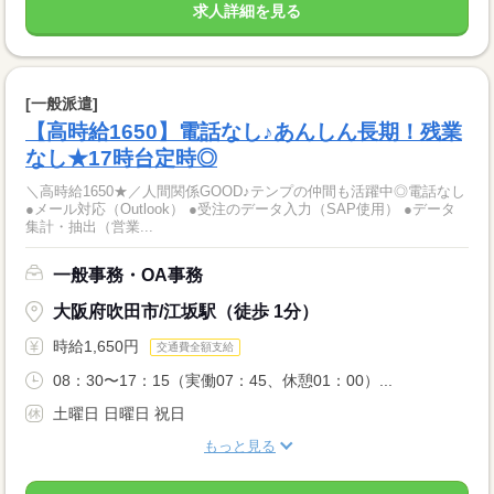
求人詳細を見る
[一般派遣]
【高時給1650】電話なし♪あんしん長期！残業
なし★17時台定時◎
＼高時給1650★／人間関係GOOD♪テンプの仲間も活躍中◎電話なし
●メール対応（Outlook） ●受注のデータ入力（SAP使用） ●データ
集計・抽出（営業...
一般事務・OA事務
大阪府吹田市/江坂駅（徒歩 1分）
時給1,650円
交通費全額支給
08：30〜17：15（実働07：45、休憩01：00）...
土曜日 日曜日 祝日
もっと見る