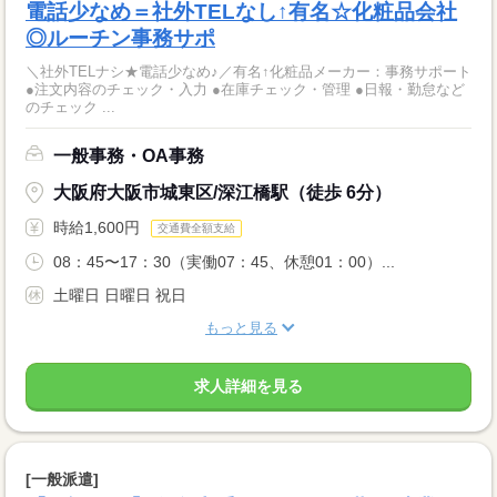
電話少なめ＝社外TELなし↑有名☆化粧品会社
◎ルーチン事務サポ
＼社外TELナシ★電話少なめ♪／有名↑化粧品メーカー：事務サポート
●注文内容のチェック・入力 ●在庫チェック・管理 ●日報・勤怠など
のチェック ...
一般事務・OA事務
大阪府大阪市城東区/深江橋駅（徒歩 6分）
時給1,600円
交通費全額支給
08：45〜17：30（実働07：45、休憩01：00）...
土曜日 日曜日 祝日
もっと見る
求人詳細を見る
[一般派遣]