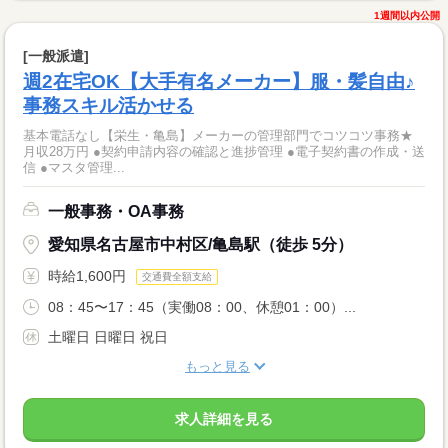
1週間以内公開
[一般派遣]
週2在宅OK【大手有名メーカー】服・髪自由♪
事務スキル活かせる
基本電話なし【栄生・亀島】メーカーの管理部門でコツコツ事務★
月収28万円 ●契約申請内容の確認と進捗管理 ●電子契約書の作成・送
信 ●マスタ管理...
一般事務・OA事務
愛知県名古屋市中村区/亀島駅（徒歩 5分）
時給1,600円
交通費全額支給
08：45〜17：45（実働08：00、休憩01：00）...
土曜日 日曜日 祝日
もっと見る
求人詳細を見る