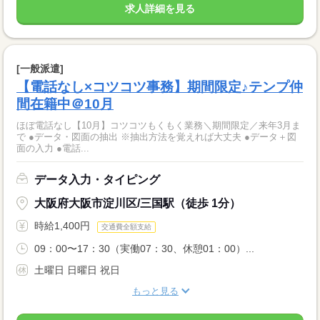
求人詳細を見る
[一般派遣]
【電話なし×コツコツ事務】期間限定♪テンプ仲
間在籍中＠10月
ほぼ電話なし【10月】コツコツもくもく業務＼期間限定／来年3月ま
で ●データ・図面の抽出 ※抽出方法を覚えれば大丈夫 ●データ＋図
面の入力 ●電話...
データ入力・タイピング
大阪府大阪市淀川区/三国駅（徒歩 1分）
時給1,400円
交通費全額支給
09：00〜17：30（実働07：30、休憩01：00）...
土曜日 日曜日 祝日
もっと見る