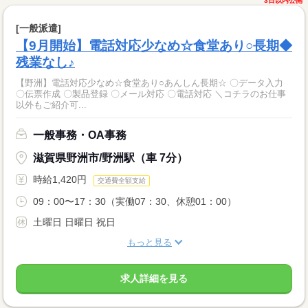
3日以内公開
[一般派遣]
【9月開始】電話対応少なめ☆食堂あり○長期◆
残業なし♪
【野洲】電話対応少なめ☆食堂あり○あんしん長期☆ 〇データ入力
〇伝票作成 〇製品登録 〇メール対応 〇電話対応 ＼コチラのお仕事
以外もご紹介可...
一般事務・OA事務
滋賀県野洲市/野洲駅（車 7分）
時給1,420円
交通費全額支給
09：00〜17：30（実働07：30、休憩01：00）
土曜日 日曜日 祝日
もっと見る
求人詳細を見る