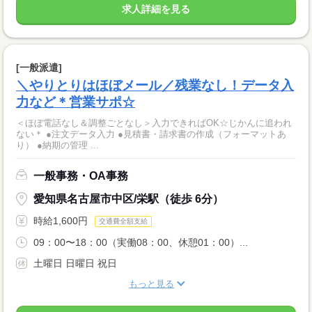
求人詳細を見る
[一般派遣]
＼やりとりはほぼメール／残業なし！データ入
力など＊営業サポ☆
＜ほぼ電話なし＆調整ごとなし＞入力できればOK☆じかんに追われ
ない＊ ●注文データ入力 ●見積書・請求書の作成（フォーマットあ
り） ●納期の管理 ...
一般事務・OA事務
愛知県名古屋市中区/栄駅（徒歩 6分）
時給1,600円
交通費全額支給
09：00〜18：00（実働08：00、休憩01：00）...
土曜日 日曜日 祝日
もっと見る