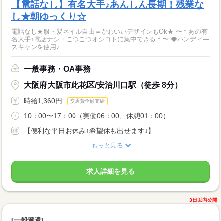
【電話なし】有名大手♪あんしん長期！残業な
し★朝ゆっくり☆
電話なし★服・髪ネイル自由＝かわいいデザインもOk★ 〜＊あの有
名大手↑電話ナシ・こつこつオシゴトに集中できる＊〜 ◆ハンディ―
スキャンを使用♪...
一般事務・OA事務
大阪府大阪市此花区/安治川口駅（徒歩 8分）
時給1,360円
交通費全額支給
10：00〜17：00（実働06：00、休憩01：00）...
【便利な平日お休み↑希望休も出せます♪】
もっと見る
求人詳細を見る
3日以内公開
[一般派遣]