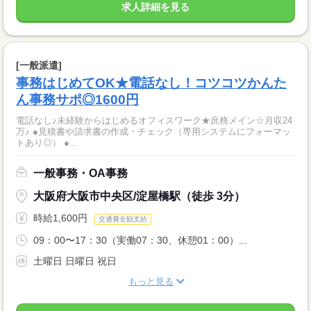
求人詳細を見る
[一般派遣]
事務はじめてOK★電話なし！コツコツかんた
ん事務サポ◎1600円
電話なし♪未経験からはじめるオフィスワーク★庶務メイン☆月収24
万♪ ●見積書や請求書の作成・チェック（専用システムにフォーマッ
トあり◎） ●...
一般事務・OA事務
大阪府大阪市中央区/淀屋橋駅（徒歩 3分）
時給1,600円
交通費全額支給
09：00〜17：30（実働07：30、休憩01：00）...
土曜日 日曜日 祝日
もっと見る