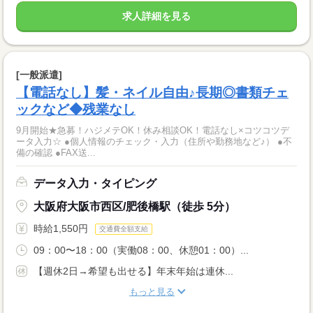
求人詳細を見る
[一般派遣]
【電話なし】髪・ネイル自由♪長期◎書類チェ
ックなど◆残業なし
9月開始★急募！ハジメテOK！休み相談OK！電話なし×コツコツデ
ータ入力☆ ●個人情報のチェック・入力（住所や勤務地など♪） ●不
備の確認 ●FAX送...
データ入力・タイピング
大阪府大阪市西区/肥後橋駅（徒歩 5分）
時給1,550円
交通費全額支給
09：00〜18：00（実働08：00、休憩01：00）...
【週休2日→希望も出せる】年末年始は連休...
もっと見る