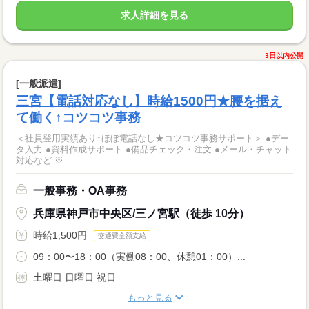
求人詳細を見る
3日以内公開
[一般派遣]
三宮【電話対応なし】時給1500円★腰を据え
て働く↑コツコツ事務
＜社員登用実績あり↑ほぼ電話なし★コツコツ事務サポート＞ ●デー
タ入力 ●資料作成サポート ●備品チェック・注文 ●メール・チャット
対応など ※...
一般事務・OA事務
兵庫県神戸市中央区/三ノ宮駅（徒歩 10分）
時給1,500円
交通費全額支給
09：00〜18：00（実働08：00、休憩01：00）...
土曜日 日曜日 祝日
もっと見る