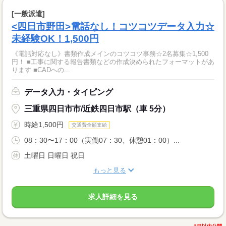
[一般派遣]
<四日市野田>電話なし！コツコツデータ入力☆
未経験OK！1,500円
《電話対応なし》書類作成メインのコツコツ事務☆2名募集☆1,500
円！ ■工事に関する報告書類などの作成決められたフォーマットがあ
ります ■CADへの...
データ入力・タイピング
三重県四日市市/近鉄四日市駅（車 5分）
時給1,500円
交通費全額支給
08：30〜17：00（実働07：30、休憩01：00）...
土曜日 日曜日 祝日
もっと見る
求人詳細を見る