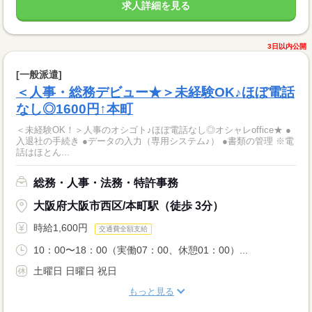
求人詳細を見る
3日以内公開
[一般派遣]
＜人事・総務デビュー★＞未経験OK♪ほぼ電話
なし◎1600円↑本町
＜未経験OK！＞人事のオシゴト♪ほぼ電話なし◎オシャレoffice★ ●
入退社の手続き ●データの入力（専用システム♪） ●書類の管理 ※電
話はほとん...
総務・人事・法務・特許事務
大阪府大阪市西区/本町駅（徒歩 3分）
時給1,600円
交通費全額支給
10：00〜18：00（実働07：00、休憩01：00）...
土曜日 日曜日 祝日
もっと見る