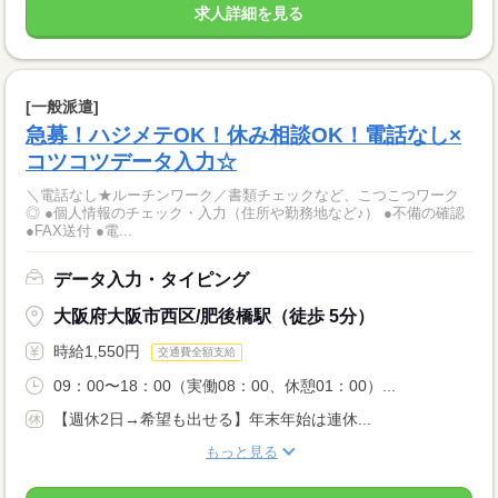
求人詳細を見る
[一般派遣]
急募！ハジメテOK！休み相談OK！電話なし×
コツコツデータ入力☆
＼電話なし★ルーチンワーク／書類チェックなど、こつこつワーク
◎ ●個人情報のチェック・入力（住所や勤務地など♪） ●不備の確認
●FAX送付 ●電...
データ入力・タイピング
大阪府大阪市西区/肥後橋駅（徒歩 5分）
時給1,550円
交通費全額支給
09：00〜18：00（実働08：00、休憩01：00）...
【週休2日→希望も出せる】年末年始は連休...
もっと見る