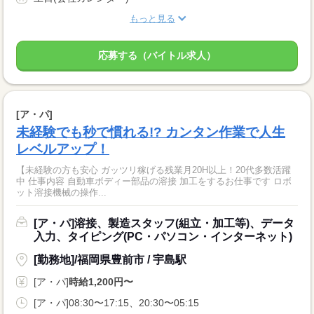
もっと見る
応募する（バイトル求人）
[ア・パ]
未経験でも秒で慣れる!? カンタン作業で人生
レベルアップ！
【未経験の方も安心 ガッツリ稼げる残業月20H以上！20代多数活躍
中 仕事内容 自動車ボディー部品の溶接 加工をするお仕事です ロボ
ット溶接機械の操作...
[ア・パ]溶接、製造スタッフ(組立・加工等)、データ
入力、タイピング(PC・パソコン・インターネット)
[勤務地]/福岡県豊前市 / 宇島駅
[ア・パ]
時給1,200円〜
[ア・パ]08:30〜17:15、20:30〜05:15