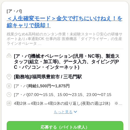
[ア・パ]
＜人生確変モード＞金欠で打ちにいけねえ！を
綜キャリで脱却！
残業少なめ&高時給のカンタン作業！未経験スタート◎安心の研修サ
ポートあり♪車通勤OK 仕事内容 医療機器「ダイアライザー」の生産
ラインオペレータ ...
[ア・パ]機械オペレーション(汎用・NC等)、製造ス
タッフ(組立・加工等)、データ入力、タイピング(P
C・パソコン・インターネット)
[勤務地]/福岡県豊前市 / 三毛門駅
[ア・パ]
時給1,500円〜1,875円
[ア・パ]07:00〜15:15、15:00〜23:15、23:00〜07:15
4勤2休→4勤1休→4勤1休の繰り返し(夜勤の週は2休) ※企業カレンダーに準ずる
もっと見る
応募する（バイトル求人）