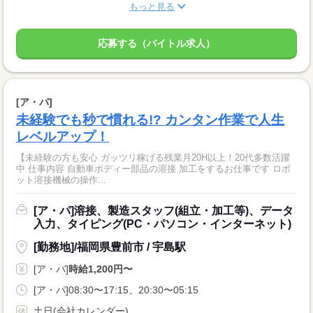
もっと見る
応募する（バイトル求人）
[ア・パ]
未経験でも秒で慣れる!? カンタン作業で人生
レベルアップ！
【未経験の方も安心 ガッツリ稼げる残業月20H以上！20代多数活躍
中 仕事内容 自動車ボディー部品の溶接 加工をするお仕事です ロボ
ット溶接機械の操作...
[ア・パ]溶接、製造スタッフ(組立・加工等)、データ
入力、タイピング(PC・パソコン・インターネット)
[勤務地]/福岡県豊前市 / 宇島駅
[ア・パ]
時給1,200円〜
[ア・パ]08:30〜17:15、20:30〜05:15
土日(会社カレンダー)