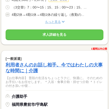
（3交替）7：00〜15：15、15：00〜23：15、...
4勤2休→4勤1休→4勤1休の繰り返し（夜勤の...
もっと見る
求人詳細を見る
1週間以内公開
[一般派遣]
利用者さんのお話し相手。今ではわたしの大事
な時間に｜介護
【お仕事内容】 普段の生活をちょっとラクに、快適に。 そのための
お手伝いをお任せします。 ＊入浴・食事介助・排せつ介助 ＊トイレ
の付き添いや寝...
介護助手
福岡県豊前市/宇島駅