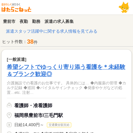
豊前市 夜勤 勤務 派遣の求人募集
派遣スタッフ活躍中に関する求人情報を見てみる
38
ヒット件数：
件
[一般派遣]
希望シフトでゆっくり寄り添う看護を＊未経験
＆ブランク歓迎◎
介護施設での看護のお仕事です。 具体的には… ◆内服薬の管理 ◆カ
ルテ記録 ◆巡回 ◆バイタルサインチェック ◆発疹やケガなどの処
置…etc. 注射...
看護師・准看護師
福岡県豊前市/三毛門駅
日給14,400円～
交通費全額支給