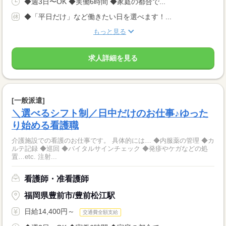
◆週3日〜OK ◆実働6時間 ◆家庭の都合で...
◆「平日だけ」など働きたい日を選べます！...
もっと見る
求人詳細を見る
[一般派遣]
＼選べるシフト制／日中だけのお仕事♪ゆった
り始める看護職
介護施設での看護のお仕事です。 具体的には… ◆内服薬の管理 ◆カ
ルテ記録 ◆巡回 ◆バイタルサインチェック ◆発疹やケガなどの処
置…etc. 注射...
看護師・准看護師
福岡県豊前市/豊前松江駅
日給14,400円～
交通費全額支給