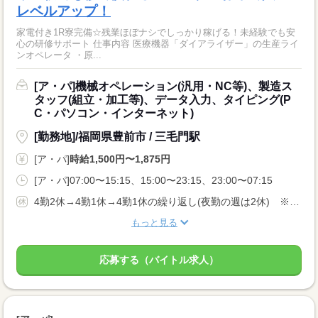
レベルアップ！
家電付き1R寮完備☆残業ほぼナシでしっかり稼げる！未経験でも安
心の研修サポート 仕事内容 医療機器「ダイアライザー」の生産ライ
ンオペレータ ・原...
[ア・パ]機械オペレーション(汎用・NC等)、製造ス
タッフ(組立・加工等)、データ入力、タイピング(P
C・パソコン・インターネット)
[勤務地]/福岡県豊前市 / 三毛門駅
[ア・パ]
時給1,500円〜1,875円
[ア・パ]07:00〜15:15、15:00〜23:15、23:00〜07:15
4勤2休→4勤1休→4勤1休の繰り返し(夜勤の週は2休) ※企業カレンダーに準ずる
もっと見る
応募する（バイトル求人）