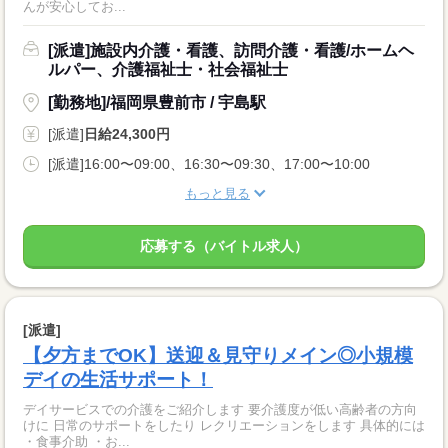
んが安心してお...
[派遣]施設内介護・看護、訪問介護・看護/ホームヘ
ルパー、介護福祉士・社会福祉士
[勤務地]/福岡県豊前市 / 宇島駅
[派遣]
日給24,300円
[派遣]16:00〜09:00、16:30〜09:30、17:00〜10:00
もっと見る
応募する（バイトル求人）
[派遣]
【夕方までOK】送迎＆見守りメイン◎小規模
デイの生活サポート！
デイサービスでの介護をご紹介します 要介護度が低い高齢者の方向
けに 日常のサポートをしたり レクリエーションをします 具体的には
・食事介助 ・お...