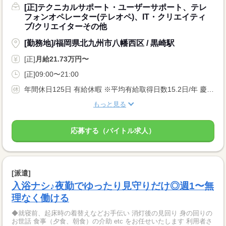
[正]テクニカルサポート・ユーザーサポート、テレ
フォンオペレーター(テレオペ)、IT・クリエイティ
ブ/クリエイターその他
[勤務地]/福岡県北九州市八幡西区 / 黒崎駅
[正]
月給21.73万円〜
[正]09:00〜21:00
年間休日125日 有給休暇 ※平均有給取得日数15.2日/年 慶弔休暇 傷病休暇 結婚休暇 子供の看護休暇 介護休暇・介護休職制度 リフレッシュ休暇（勤続5年経過ごとに5日間支給） 産前・産後休暇、育児休職
もっと見る
応募する（バイトル求人）
[派遣]
入浴ナシ♪夜勤でゆったり見守りだけ◎週1〜無
理なく働ける
◆就寝前、起床時の着替えなどお手伝い 消灯後の見回り 身の回りの
お世話 食事（夕食、朝食）の介助 etc をお任せいたします 利用者さ