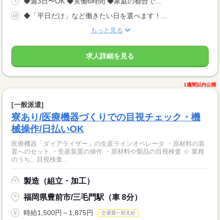
◆週3日〜OK ◆実働6時間 ◆家庭の都合で...
◆「平日だけ」など働きたい日を選べます！...
もっと見る
求人詳細を見る
1週間以内公開
[一般派遣]
寮あり/医療機器づくりでの目視チェック・機
械操作/日払いOK
医療機器「ダイアライザー」の生産ラインオペレータ ・原材料の装
置へのセット ・生産装置の操作 ・原材料や製品の目視検査 ☆ 業務
のうち、目視検査...
製造（組立・加工）
福岡県豊前市/三毛門駅（車 8分）
時給1,500円～1,875円
交通費一部支給