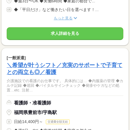
◆週3日〜OK ◆実働6時間 ◆家庭の都合で...
◆「平日だけ」など働きたい日を選べます！...
もっと見る
求人詳細を見る
[一般派遣]
＼希望が叶うシフト／充実のサポートで子育て
との両立も◎／看護
介護施設での看護のお仕事です。 具体的には… ◆内服薬の管理 ◆カ
ルテ記録 ◆巡回 ◆バイタルサインチェック ◆発疹やケガなどの処
置…etc. 注射...
看護師・准看護師
福岡県豊前市/宇島駅
日給14,400円～
交通費全額支給