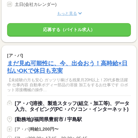
土日(会社カレンダー)
もっと見る
応募する（バイトル求人）
[ア・パ]
まだ見ぬ可能性に、今、出会おう！高時給×日
払いOKで休日も充実
【未経験の方も安心 ガッツリ稼げる残業月20H以上！20代多数活躍
中 仕事内容 自動車ボディー部品の溶接 加工をするお仕事です ロボ
ット溶接機械の操作...
[ア・パ]溶接、製造スタッフ(組立・加工等)、データ
入力、タイピング(PC・パソコン・インターネット)
[勤務地]/福岡県豊前市 / 宇島駅
[ア・パ]
時給1,200円〜