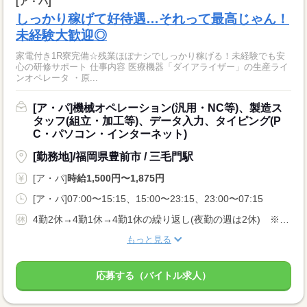
[ア・パ]
しっかり稼げて好待遇…それって最高じゃん！
未経験大歓迎◎
家電付き1R寮完備☆残業ほぼナシでしっかり稼げる！未経験でも安
心の研修サポート 仕事内容 医療機器「ダイアライザー」の生産ライ
ンオペレータ ・原...
[ア・パ]機械オペレーション(汎用・NC等)、製造ス
タッフ(組立・加工等)、データ入力、タイピング(P
C・パソコン・インターネット)
[勤務地]/福岡県豊前市 / 三毛門駅
[ア・パ]
時給1,500円〜1,875円
[ア・パ]07:00〜15:15、15:00〜23:15、23:00〜07:15
4勤2休→4勤1休→4勤1休の繰り返し(夜勤の週は2休) ※企業カレンダーに準ずる
もっと見る
応募する（バイトル求人）