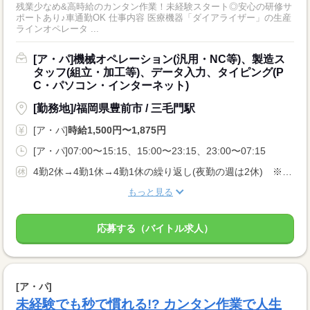
残業少なめ&高時給のカンタン作業！未経験スタート◎安心の研修サ
ポートあり♪車通勤OK 仕事内容 医療機器「ダイアライザー」の生産
ラインオペレータ ...
[ア・パ]機械オペレーション(汎用・NC等)、製造ス
タッフ(組立・加工等)、データ入力、タイピング(P
C・パソコン・インターネット)
[勤務地]/福岡県豊前市 / 三毛門駅
[ア・パ]
時給1,500円〜1,875円
[ア・パ]07:00〜15:15、15:00〜23:15、23:00〜07:15
4勤2休→4勤1休→4勤1休の繰り返し(夜勤の週は2休) ※企業カレンダーに準ずる
もっと見る
応募する（バイトル求人）
[ア・パ]
未経験でも秒で慣れる!? カンタン作業で人生