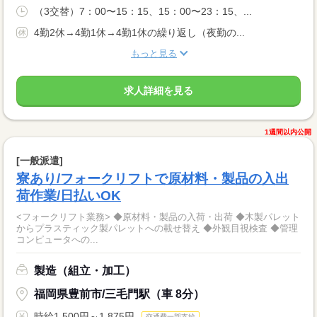
（3交替）7：00〜15：15、15：00〜23：15、...
4勤2休→4勤1休→4勤1休の繰り返し（夜勤の...
もっと見る
求人詳細を見る
1週間以内公開
[一般派遣]
寮あり/フォークリフトで原材料・製品の入出
荷作業/日払いOK
<フォークリフト業務> ◆原材料・製品の入荷・出荷 ◆木製パレット
からプラスティック製パレットへの載せ替え ◆外観目視検査 ◆管理
コンピュータへの...
製造（組立・加工）
福岡県豊前市/三毛門駅（車 8分）
時給1,500円～1,875円
交通費一部支給