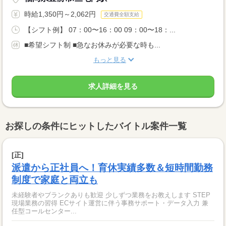
時給1,350円～2,062円
交通費全額支給
【シフト例】 07：00〜16：00 09：00〜18：...
■希望シフト制 ■急なお休みが必要な時も...
もっと見る
求人詳細を見る
お探しの条件にヒットしたバイトル案件一覧
[正]
派遣から正社員へ！育休実績多数＆短時間勤務
制度で家庭と両立も
未経験者やブランクありも歓迎 少しずつ業務をお教えします STEP
現場業務の習得 ECサイト運営に伴う事務サポート・データ入力 兼
任型コールセンター...