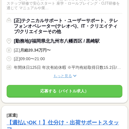
ステップ研修で安心スタート 座学・ロールプレイング・OJT研修を
通じて マニュアルや業...
[正]テクニカルサポート・ユーザーサポート、テレ
フォンオペレーター(テレオペ)、IT・クリエイティ
ブ/クリエイターその他
[勤務地]/福岡県北九州市八幡西区 / 黒崎駅
[正]
月給20.34万円〜
[正]09:00〜21:00
年間休日125日 年次有給休暇 ※平均有給取得日数15.2日/年 慶弔休暇 傷病休暇 結婚休暇 子供の看護休暇 介護休暇・介護休職制度 リフレッシュ休暇（勤続5年経過ごとに5日間支給） 産前・産後休暇、育児休職
もっと見る
応募する（バイトル求人）
[派遣]
【週払いOK！】仕分け・出荷サポートスタッ