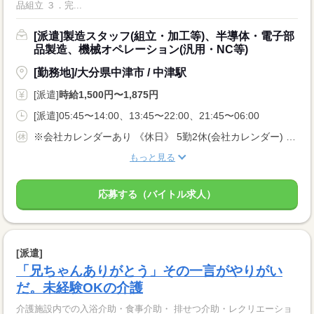
品組立 ３．完...
[派遣]製造スタッフ(組立・加工等)、半導体・電子部
品製造、機械オペレーション(汎用・NC等)
[勤務地]/大分県中津市 / 中津駅
[派遣]
時給1,500円〜1,875円
[派遣]05:45〜14:00、13:45〜22:00、21:45〜06:00
※会社カレンダーあり 《休日》 5勤2休(会社カレンダー) ■年間休日130日 ■長期休暇あり（年末年始・GW・お盆） ■有給休暇あり
もっと見る
応募する（バイトル求人）
[派遣]
「兄ちゃんありがとう」その一言がやりがい
だ。未経験OKの介護
介護施設内での入浴介助・食事介助・ 排せつ介助・レクリエーショ