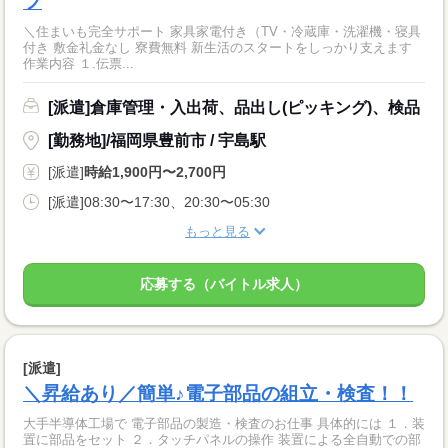
フ
＼住まいも完全サポート 家具家電付き（TV・冷蔵庫・洗濯機・寝具
付き 敷金礼金なし 寮費無料 新生活のスタートをしっかり支えます
作業内容 １.伝票...
[派遣]倉庫管理・入出荷、品出し(ピッキング)、検品
[勤務地]/福岡県豊前市 / 宇島駅
[派遣]
時給1,900円〜2,700円
[派遣]08:30〜17:30、20:30〜05:30
もっと見る
応募する（バイトル求人）
[派遣]
＼昇給あり／簡単♪電子部品の組立・検査！！
大手半導体工場で 電子部品の製造・検査のお仕事 具体的には １．装
置に部品をセット ２．タッチパネルの操作 装置による全自動での部