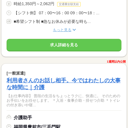
時給1,350円～2,062円
交通費全額支給
【シフト例】 07：00〜16：00 09：00〜18：...
■希望シフト制 ■急なお休みが必要な時も...
もっと見る
求人詳細を見る
1週間以内公開
[一般派遣]
利用者さんのお話し相手。今ではわたしの大事
な時間に｜介護
【お仕事内容】 普段の生活をちょっとラクに、快適に。 そのための
お手伝いをお任せします。 ＊入浴・食事介助・排せつ介助 ＊トイレ
の付き添いや寝...
介護助手
福岡県豊前市/三毛門駅