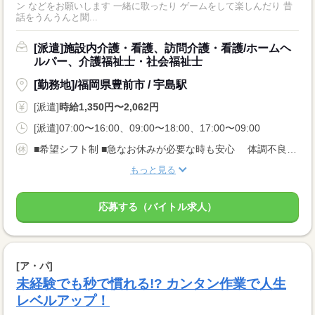
ン などをお願いします 一緒に歌ったり ゲームをして楽しんだり 昔
話をうんうんと聞...
[派遣]施設内介護・看護、訪問介護・看護/ホームヘ
ルパー、介護福祉士・社会福祉士
[勤務地]/福岡県豊前市 / 宇島駅
[派遣]
時給1,350円〜2,062円
[派遣]07:00〜16:00、09:00〜18:00、17:00〜09:00
■希望シフト制 ■急なお休みが必要な時も安心 体調不良やご家庭の都合でのお休みにも 理解がある職場です。 言いづらいことはコーディネーターが代わりにお伝えします。 なんでも相談してくださいね。
もっと見る
応募する（バイトル求人）
[ア・パ]
未経験でも秒で慣れる!? カンタン作業で人生
レベルアップ！