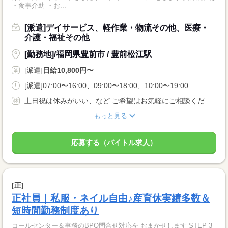
・食事介助 ・お...
[派遣]デイサービス、軽作業・物流その他、医療・
介護・福祉その他
[勤務地]/福岡県豊前市 / 豊前松江駅
[派遣]
日給10,800円〜
[派遣]07:00〜16:00、09:00〜18:00、10:00〜19:00
土日祝は休みがいい、など ご希望はお気軽にご相談くださいね。 ●有給休暇あり ●育児休暇制度あり
もっと見る
応募する（バイトル求人）
[正]
正社員｜私服・ネイル自由♪産育休実績多数＆
短時間勤務制度あり
コールセンター＆事務のBPO問合せ対応を おまかせします STEP 3