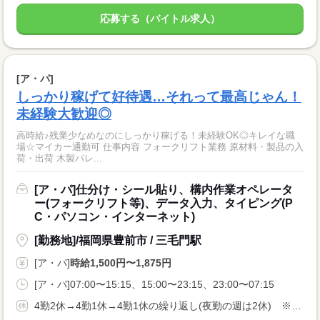
応募する（バイトル求人）
[ア・パ]
しっかり稼げて好待遇…それって最高じゃん！
未経験大歓迎◎
高時給♪残業少なめなのにしっかり稼げる！未経験OK◎キレイな職
場☆マイカー通勤可 仕事内容 フォークリフト業務 原材料・製品の入
荷・出荷 木製パレ...
[ア・パ]仕分け・シール貼り、構内作業オペレータ
ー(フォークリフト等)、データ入力、タイピング(P
C・パソコン・インターネット)
[勤務地]/福岡県豊前市 / 三毛門駅
[ア・パ]
時給1,500円〜1,875円
[ア・パ]07:00〜15:15、15:00〜23:15、23:00〜07:15
4勤2休→4勤1休→4勤1休の繰り返し(夜勤の週は2休) ※企業カレンダーに準ずる