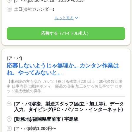
[ア・パ]08:30〜17:15、20:30〜05:15
土日(会社カレンダー)
もっと見る
応募する（バイトル求人）
[ア・パ]
応募しないようじゃ無理か。カンタン作業は
ね、やってみないと。
【未経験の方も安心 ガッツリ稼げる残業月20H以上！20代多数活躍
中 仕事内容 自動車ボディー部品の溶接 加工をするお仕事です ロボ
ット溶接機械の操作...
[ア・パ]溶接、製造スタッフ(組立・加工等)、データ
入力、タイピング(PC・パソコン・インターネット)
[勤務地]/福岡県豊前市 / 宇島駅
[ア・パ]
時給1,200円〜