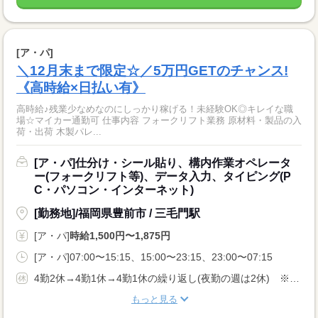
[ア・パ]
＼12月末まで限定☆／5万円GETのチャンス!
《高時給×日払い有》
高時給♪残業少なめなのにしっかり稼げる！未経験OK◎キレイな職
場☆マイカー通勤可 仕事内容 フォークリフト業務 原材料・製品の入
荷・出荷 木製パレ...
[ア・パ]仕分け・シール貼り、構内作業オペレータ
ー(フォークリフト等)、データ入力、タイピング(P
C・パソコン・インターネット)
[勤務地]/福岡県豊前市 / 三毛門駅
[ア・パ]
時給1,500円〜1,875円
[ア・パ]07:00〜15:15、15:00〜23:15、23:00〜07:15
4勤2休→4勤1休→4勤1休の繰り返し(夜勤の週は2休) ※企業カレンダーに準ずる
もっと見る