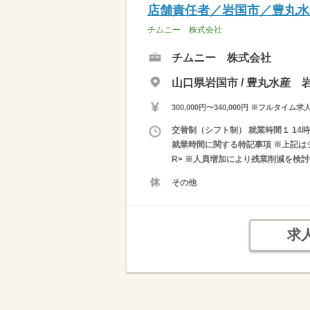
店舗責任者／岩国市／豊丸水
チムニー 株式会社
チムニー 株式会社
山口県岩国市 / 豊丸水産 
300,000円〜340,000円 ※フ
交替制（シフト制） 就業時間１ 14時0
就業時間に関する特記事項 ※上記はシ
R> ※人員増加により残業削減を検
その他
求