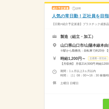
紹介予定派遣
説明
人気の常日勤！正社員を目指
【日勤×紹介予定派遣】プラスチック成形品の
製造（組立・加工）
山口県山口市/山陽本線本由
※駅から勤務先：自転車で約20分 
時給1,200円～
交通費一部支給
【月収例】 月収214,500円 時給1200円
期間：1ヵ月以上3ヵ月以内
時間：［1］08：00〜16：30 稼働時間
土曜日 日曜日