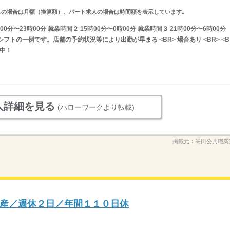
ルタイム求人の場合は月額（換算額）、パート求人の場合は時間額を表示しています。
0分〜23時00分 就業時間２ 15時00分〜0時00分 就業時間３ 21時00分〜6時00分
フトの一例です。店舗の予約状況等により出勤が早まる <BR> 場合あり <BR> <B
討中！
人詳細を見る
(ハローワークより転載)
掲載元：
墨田公共職業
産／週休２日／年間１１０日休