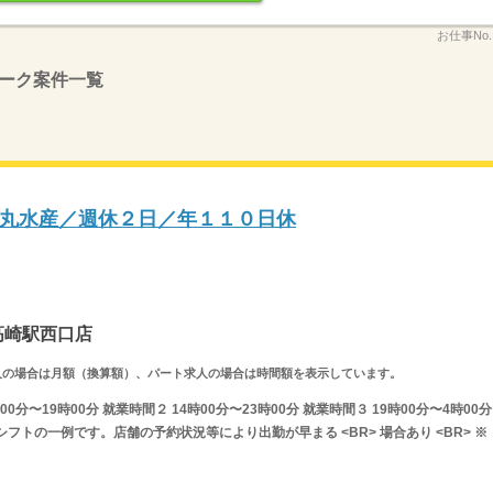
お仕事No
ーク案件一覧
丸水産／週休２日／年１１０日休
高崎駅西口店
ルタイム求人の場合は月額（換算額）、パート求人の場合は時間額を表示しています。
分〜19時00分 就業時間２ 14時00分〜23時00分 就業時間３ 19時00分〜4時00分
フトの一例です。店舗の予約状況等により出勤が早まる <BR> 場合あり <BR> ※