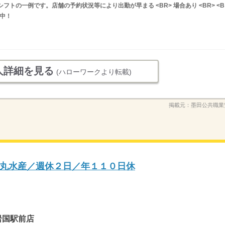
フトの一例です。店舗の予約状況等により出勤が早まる <BR> 場合あり <BR> <B
討中！
人詳細を見る
(ハローワークより転載)
掲載元：
墨田公共職業
丸水産／週休２日／年１１０日休
岩国駅前店