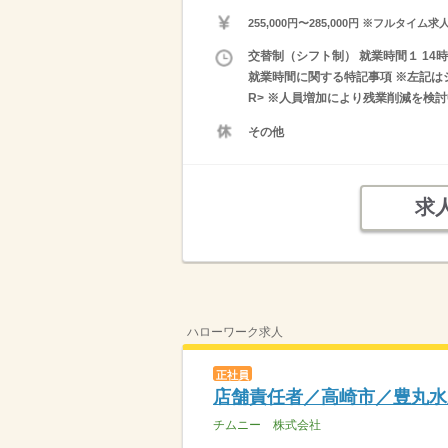
255,000円〜285,000円 ※フ
交替制（シフト制） 就業時間１ 14時0
就業時間に関する特記事項 ※左記はシ
R> ※人員増加により残業削減を検
その他
求
ハローワーク求人
正社員
店舗責任者／高崎市／豊丸水
チムニー 株式会社