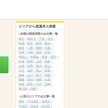
エリアから派遣求人検索
全国の都道府県のお仕事一覧
東京
神奈川
千葉
埼玉
茨城
栃木
群馬
愛知
岐阜
三重
静岡
大阪
兵庫
京都
滋賀
奈良
和歌山
北海道
青森
岩手
宮城
秋田
山形
福島
山梨
長野
新潟
富山
石川
福井
岡山
鳥取
島根
山口
香川
徳島
愛媛
高知
福岡
佐賀
長崎
熊本
大分
宮崎
鹿児島
沖縄
人気のエリアのお仕事一覧
港区
千代田区
新宿区
中央区
渋谷区
品川区