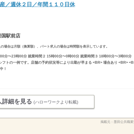
産／週休２日／年間１１０日休
岩国駅前店
ルタイム求人の場合は月額（換算額）、パート求人の場合は時間額を表示しています。
0分〜23時00分 就業時間２ 15時00分〜0時00分 就業時間３ 18時00分〜3時00分
フトの一例です。店舗の予約状況等により出勤が早まる <BR> 場合あり <BR> <B
討中！
人詳細を見る
(ハローワークより転載)
掲載元：
墨田公共職業