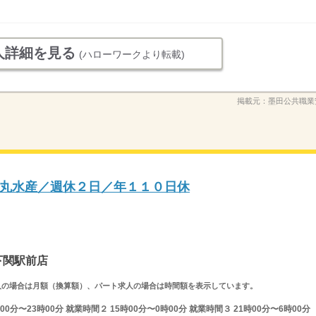
人詳細を見る
(ハローワークより転載)
掲載元：
墨田公共職業
丸水産／週休２日／年１１０日休
下関駅前店
ルタイム求人の場合は月額（換算額）、パート求人の場合は時間額を表示しています。
0分〜23時00分 就業時間２ 15時00分〜0時00分 就業時間３ 21時00分〜6時00分