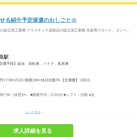
せる紹介予定派遣のおしごと☆
組立加工業務 プラスチック成形品の組立加工業務 水産用フロート、コンベ...
良駅
【交通手段】徒歩、自転車、バイク、私有車
×7.5h×21日+残業10h+休日出勤7h 【交通費】 100,0...
7.5h（休憩1h） ■残業平均：0.5h/日 ■シフト：日勤 ●友...
もっと見る
求人詳細を見る