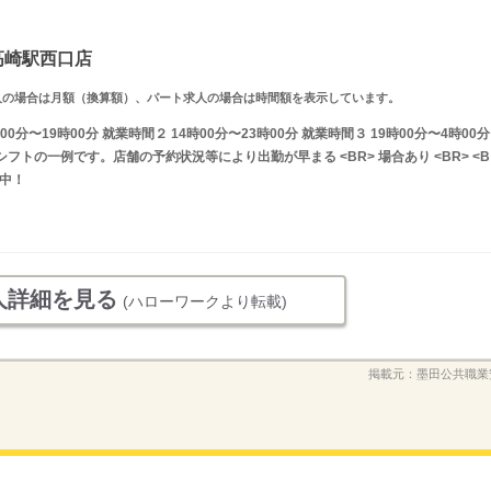
高崎駅西口店
ルタイム求人の場合は月額（換算額）、パート求人の場合は時間額を表示しています。
分〜19時00分 就業時間２ 14時00分〜23時00分 就業時間３ 19時00分〜4時00分
フトの一例です。店舗の予約状況等により出勤が早まる <BR> 場合あり <BR> <B
討中！
人詳細を見る
(ハローワークより転載)
掲載元：
墨田公共職業