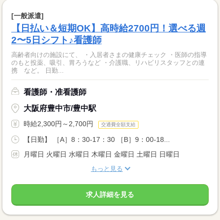
[一般派遣]
【日払い＆短期OK】高時給2700円！選べる週
2〜5日シフト♪看護師
高齢者向けの施設にて、 ・入居者さまの健康チェック ・医師の指導
のもと投薬、吸引、胃ろうなど ・介護職、リハビリスタッフとの連
携 など。 日勤...
看護師・准看護師
大阪府豊中市/豊中駅
時給2,300円～2,700円
交通費全額支給
【日勤】 ［A］8：30-17：30 ［B］9：00-18...
月曜日 火曜日 水曜日 木曜日 金曜日 土曜日 日曜日
もっと見る
求人詳細を見る