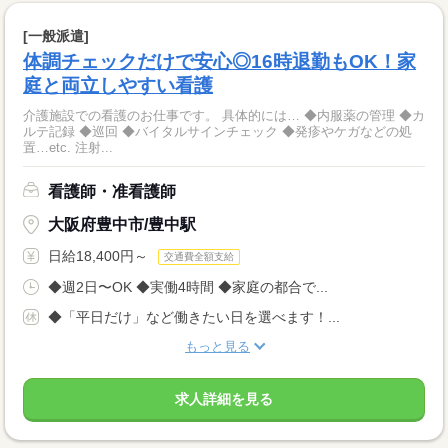
[一般派遣]
体調チェックだけで安心◎16時退勤もOK！家
庭と両立しやすい看護
介護施設での看護のお仕事です。 具体的には… ◆内服薬の管理 ◆カ
ルテ記録 ◆巡回 ◆バイタルサインチェック ◆発疹やケガなどの処
置…etc. 注射...
看護師・准看護師
大阪府豊中市/豊中駅
日給18,400円～
交通費全額支給
◆週2日〜OK ◆実働4時間 ◆家庭の都合で...
◆「平日だけ」など働きたい日を選べます！...
もっと見る
求人詳細を見る