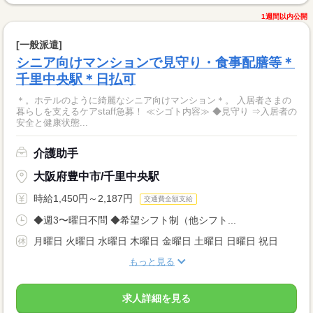
1週間以内公開
[一般派遣]
シニア向けマンションで見守り・食事配膳等＊
千里中央駅＊日払可
＊。ホテルのように綺麗なシニア向けマンション＊。 入居者さまの
暮らしを支えるケアstaff急募！ ≪シゴト内容≫ ◆見守り ⇒入居者の
安全と健康状態...
介護助手
大阪府豊中市/千里中央駅
時給1,450円～2,187円
交通費全額支給
◆週3〜曜日不問 ◆希望シフト制（他シフト...
月曜日 火曜日 水曜日 木曜日 金曜日 土曜日 日曜日 祝日
もっと見る
求人詳細を見る