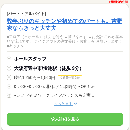
1週間以内公開
[パート・アルバイト]
数年ぶりのキッチンや初めてのパートも。吉野
家ならきっと大丈夫
■フロア（＝ホール） 注文を伺う →商品を出す →お会計 これが基本
的な流れです。 テイクアウトの注文受け・お渡しも お願いします！
■キッチン ...
ホールスタッフ
大阪府豊中市/蛍池駅（徒歩 9分）
時給1,250円～1,563円
交通費全額支給
0：00〜0：00 ≪週2日／1日3時間〜OK！≫ ...
●シフト制 ※ワークライフバランスも充実...
もっと見る
求人詳細を見る