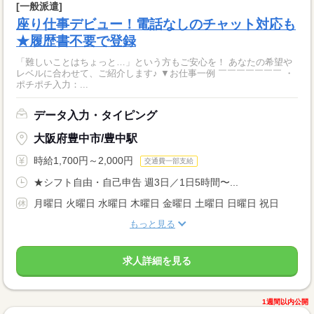
[一般派遣]
座り仕事デビュー！電話なしのチャット対応も
★履歴書不要で登録
「難しいことはちょっと…」という方もご安心を！ あなたの希望や
レベルに合わせて、ご紹介します♪ ▼お仕事一例 ￣￣￣￣￣￣￣ ・
ポチポチ入力：...
データ入力・タイピング
大阪府豊中市/豊中駅
時給1,700円～2,000円
交通費一部支給
★シフト自由・自己申告 週3日／1日5時間〜...
月曜日 火曜日 水曜日 木曜日 金曜日 土曜日 日曜日 祝日
もっと見る
求人詳細を見る
1週間以内公開