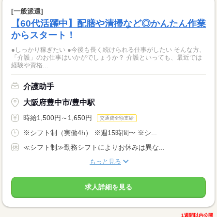
[一般派遣]
【60代活躍中】配膳や清掃など◎かんたん作業
からスタート！
●しっかり稼ぎたい ●今後も長く続けられる仕事がしたい そんな方、
「介護」のお仕事はいかがでしょうか？ 介護といっても、最近では
経験や資格...
介護助手
大阪府豊中市/豊中駅
時給1,500円～1,650円
交通費全額支給
※シフト制（実働4h） ※週15時間〜 ※シ...
≪シフト制≫勤務シフトによりお休みは異な...
もっと見る
求人詳細を見る
1週間以内公開