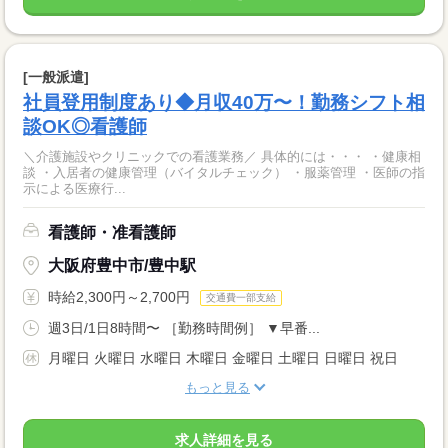
[一般派遣]
社員登用制度あり◆月収40万〜！勤務シフト相
談OK◎看護師
＼介護施設やクリニックでの看護業務／ 具体的には・・・ ・健康相
談 ・入居者の健康管理（バイタルチェック） ・服薬管理 ・医師の指
示による医療行...
看護師・准看護師
大阪府豊中市/豊中駅
時給2,300円～2,700円
交通費一部支給
週3日/1日8時間〜 ［勤務時間例］ ▼早番...
月曜日 火曜日 水曜日 木曜日 金曜日 土曜日 日曜日 祝日
もっと見る
求人詳細を見る