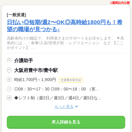
1週間以内公開
[一般派遣]
日払い◎短期/週2〜OK◎高時給1800円も！希
望の職場が見つかる♪
高齢者向けの施設で、 利用者さまのサポートをお任せします。 ▼具
体的には… ・食事/入浴/排泄介助 ・レクリエーション など 【ここ
がポイント】 ...
介護助手
大阪府豊中市/豊中駅
時給1,700円～1,900円
交通費全額支給
◎08：30〜17：30 ◎09：00〜18：00 （実...
◆シフト制（週2日／週3日／週4日／週5日な...
もっと見る
求人詳細を見る