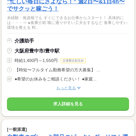
”忙しい毎日にさよなら！” 週2日〜&1日4h〜
でサクッと稼ごう！
未経験・無資格でも すぐにできるお仕事からスタート！ 具体的に
は・・・⇒ ●食事介助 喉に通りやすい工夫をするなど 食事しやすい
環境を整える 料...
介護助手
大阪府豊中市/豊中駅
時給1,400円～1,550円
交通費全額支給
【時短〜フルタイム勤務希望の方大募集】 ...
●希望のお休みをご相談ください！ ●家庭...
もっと見る
求人詳細を見る
[一般派遣]