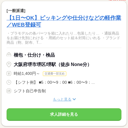
[一般派遣]
【1日〜OK】ピッキングや仕分けなどの軽作業
／WEB登録可
・プラモデルの各パーツを箱に入れたり…包装したり… ・通販商品
をお届け先別にわける ・用紙のセット組＆封筒にいれる ・ブランド
商品（鞄、財布、T...
梱包・仕分け・検品
大阪府堺市堺区/堺駅（徒歩 None分）
時給1,400円～
交通費一部支給
【シフト例】 ■5：00〜9：00 ■6：00〜9：...
シフト自己申告制
もっと見る
求人詳細を見る