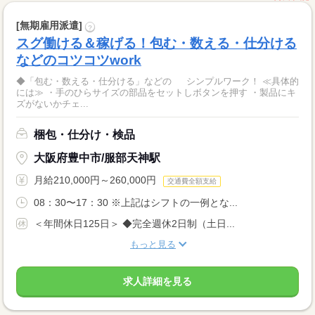
[無期雇用派遣]
?
スグ働ける＆稼げる！包む・数える・仕分ける
などのコツコツwork
◆「包む・数える・仕分ける」などの シンプルワーク！ ≪具体的
には≫ ・手のひらサイズの部品をセットしボタンを押す ・製品にキ
ズがないかチェ...
梱包・仕分け・検品
大阪府豊中市/服部天神駅
月給210,000円～260,000円
交通費全額支給
08：30〜17：30 ※上記はシフトの一例とな...
＜年間休日125日＞ ◆完全週休2日制（土日...
もっと見る
求人詳細を見る