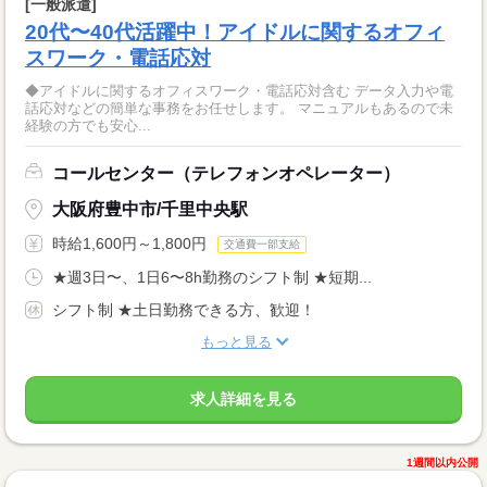
[一般派遣]
20代〜40代活躍中！アイドルに関するオフィ
スワーク・電話応対
◆アイドルに関するオフィスワーク・電話応対含む データ入力や電
話応対などの簡単な事務をお任せします。 マニュアルもあるので未
経験の方でも安心...
コールセンター（テレフォンオペレーター）
大阪府豊中市/千里中央駅
時給1,600円～1,800円
交通費一部支給
★週3日〜、1日6〜8h勤務のシフト制 ★短期...
シフト制 ★土日勤務できる方、歓迎！
もっと見る
求人詳細を見る
1週間以内公開