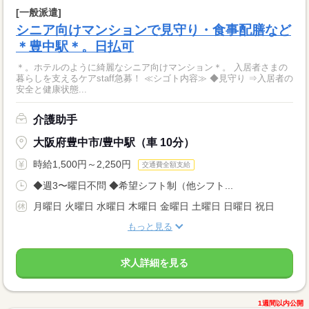
[一般派遣]
シニア向けマンションで見守り・食事配膳など
＊豊中駅＊。日払可
＊。ホテルのように綺麗なシニア向けマンション＊。 入居者さまの
暮らしを支えるケアstaff急募！ ≪シゴト内容≫ ◆見守り ⇒入居者の
安全と健康状態...
介護助手
大阪府豊中市/豊中駅（車 10分）
時給1,500円～2,250円
交通費全額支給
◆週3〜曜日不問 ◆希望シフト制（他シフト...
月曜日 火曜日 水曜日 木曜日 金曜日 土曜日 日曜日 祝日
もっと見る
求人詳細を見る
1週間以内公開