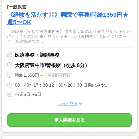
[一般派遣]
《経験を活かす◎》病院で事務/時給1350円★
週5〜OK
【経験を活かして医療事務★】 業界最大級のお仕事量だから あなた
にピッタリのお仕事が見つかる★ ◇お仕事内容◇ 病院やクリニッ
ク、介護施設での ...
医療事務・調剤事務
大阪府豊中市/曽根駅（徒歩 8分）
時給1,350円～
交通費一部支給
08：40〜17：30 12：30〜20：30 日勤のみや...
※週5日〜5日
もっと見る
求人詳細を見る