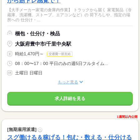
から筋トレ感覚で！
【大手メーカー家電の倉庫内作業】 トラックから届く 家電製品（冷
蔵庫、洗濯機、ストーブ、エアコンなど）の 荷下ろしや、指定の場
所への 仕分け・...
梱包・仕分け・検品
大阪府豊中市/千里中央駅
時給1,470円～
交通費一部支給
08：00〜17：00 平日のみの週5日フルタイム...
土曜日 日曜日
もっと見る
求人詳細を見る
1週間以内公開
[無期雇用派遣]
?
スグ働ける＆稼げる！包む・数える・仕分ける