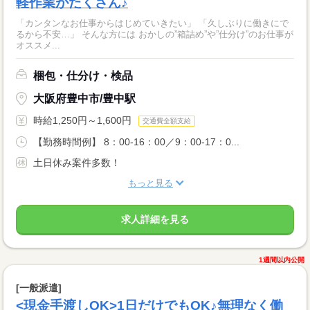
軽作業がたくさん♪
「カンタンなお仕事からはじめていきたい」 「久しぶりに働きにで
るから不安…」 そんな方には おかしの”箱詰め”や”仕分け”のお仕事が
オススメ...
梱包・仕分け・検品
大阪府豊中市/豊中駅
時給1,250円～1,600円
交通費全額支給
【勤務時間例】 8：00-16：00／9：00-17：0...
土日休み案件多数！
もっと見る
求人詳細を見る
1週間以内公開
[一般派遣]
<現金手渡しOK>1日だけでもOK♪無理なく働