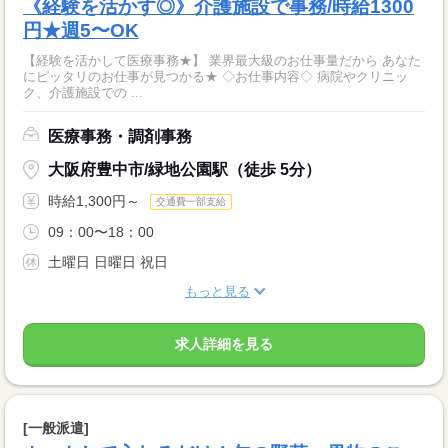
《経験を活かす◎》介護施設で事務/時給1300
円★週5〜OK
【経験を活かして医療事務★】 業界最大級のお仕事量だから あなた
にピッタリのお仕事が見つかる★ ◇お仕事内容◇ 病院やクリニッ
ク、介護施設での ...
医療事務・調剤事務
大阪府豊中市/緑地公園駅（徒歩 5分）
時給1,300円～
交通費一部支給
09：00〜18：00
土曜日 日曜日 祝日
もっと見る
求人詳細を見る
[一般派遣]