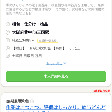
手のひらサイズの電子部品を、検査機や専用器具を使用して、 条件
に適合するかなどの検査作業や、 その他に、説明書などの同梱物の
確認作業などもお...
梱包・仕分け・検品
大阪府豊中市/三国駅
時給1,340円～
交通費一部支給
【曜日】 月/火/水/木/金 【時間】 8：1...
土曜日 日曜日 祝日
もっと見る
求人詳細を見る
1週間以内公開
[無期雇用派遣]
?
作業はこつこつ。評価はしっかり。給与どんど