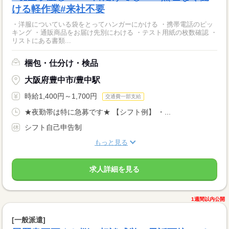
ける軽作業#来社不要
・洋服についている袋をとってハンガーにかける ・携帯電話のピッ
キング ・通販商品をお届け先別にわける ・テスト用紙の枚数確認 ・
リストにある書類...
梱包・仕分け・検品
大阪府豊中市/豊中駅
時給1,400円～1,700円
交通費一部支給
★夜勤帯は特に急募です★ 【シフト例】 ・...
シフト自己申告制
もっと見る
求人詳細を見る
1週間以内公開
[一般派遣]