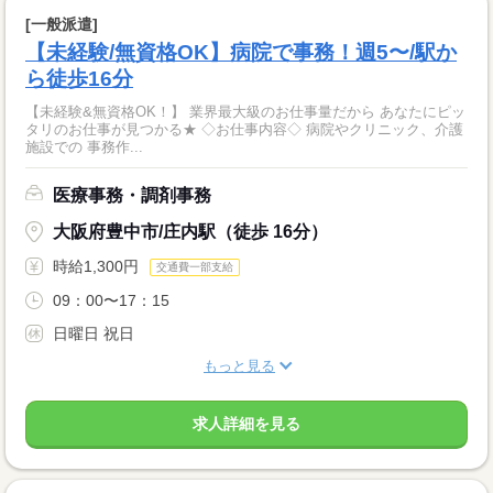
[一般派遣]
【未経験/無資格OK】病院で事務！週5〜/駅か
ら徒歩16分
【未経験&無資格OK！】 業界最大級のお仕事量だから あなたにピッ
タリのお仕事が見つかる★ ◇お仕事内容◇ 病院やクリニック、介護
施設での 事務作...
医療事務・調剤事務
大阪府豊中市/庄内駅（徒歩 16分）
時給1,300円
交通費一部支給
09：00〜17：15
日曜日 祝日
もっと見る
求人詳細を見る