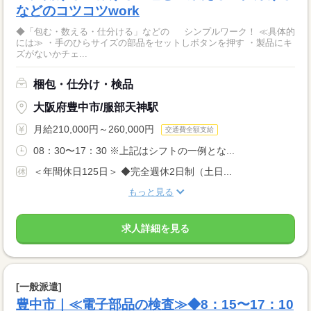
などのコツコツwork
◆「包む・数える・仕分ける」などの シンプルワーク！ ≪具体的
には≫ ・手のひらサイズの部品をセットしボタンを押す ・製品にキ
ズがないかチェ...
梱包・仕分け・検品
大阪府豊中市/服部天神駅
月給210,000円～260,000円
交通費全額支給
08：30〜17：30 ※上記はシフトの一例とな...
＜年間休日125日＞ ◆完全週休2日制（土日...
もっと見る
求人詳細を見る
[一般派遣]
豊中市｜≪電子部品の検査≫◆8：15〜17：10