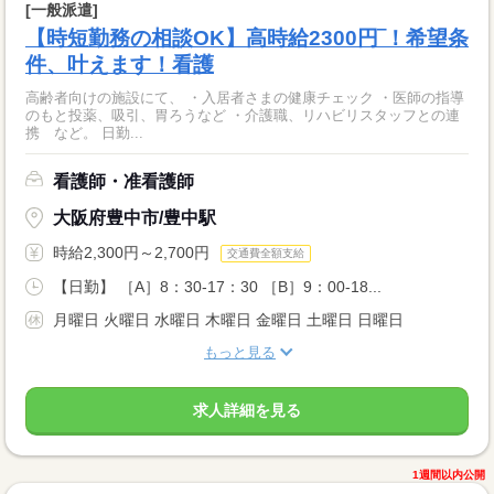
[一般派遣]
【時短勤務の相談OK】高時給2300円‾！希望条
件、叶えます！看護
高齢者向けの施設にて、 ・入居者さまの健康チェック ・医師の指導
のもと投薬、吸引、胃ろうなど ・介護職、リハビリスタッフとの連
携 など。 日勤...
看護師・准看護師
大阪府豊中市/豊中駅
時給2,300円～2,700円
交通費全額支給
【日勤】 ［A］8：30-17：30 ［B］9：00-18...
月曜日 火曜日 水曜日 木曜日 金曜日 土曜日 日曜日
もっと見る
求人詳細を見る
1週間以内公開