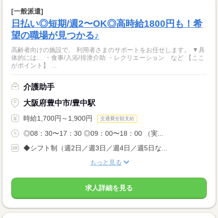
[一般派遣]
日払い◎短期/週2〜OK◎高時給1800円も！希
望の職場が見つかる♪
高齢者向けの施設で、 利用者さまのサポートをお任せします。 ▼具
体的には… ・食事/入浴/排泄介助 ・レクリエーション など 【ここ
がポイント】 ...
介護助手
大阪府豊中市/豊中駅
時給1,700円～1,900円
交通費全額支給
◎08：30〜17：30 ◎09：00〜18：00 （実...
◆シフト制（週2日／週3日／週4日／週5日な...
もっと見る
求人詳細を見る