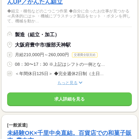
んUP／かんたん組立
◆組立・梱包などのこつこつ作業 ◆自分に合ったお仕事が見つかる
≪具体的には≫ ・機械にプラスチック製品をセット ・ボタンを押し
て、機械を動か...
製造（組立・加工）
大阪府豊中市/服部天神駅
月給210,000円～260,000円
交通費全額支給
08：30〜17：30 ※上記はシフトの一例とな...
＜年間休日125日＞ ◆完全週休2日制（土日...
もっと見る
求人詳細を見る
[一般派遣]
未経験OK×千里中央直結。百貨店での和菓子販