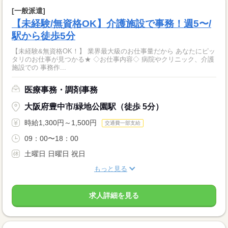
[一般派遣]
【未経験/無資格OK】介護施設で事務！週5〜/
駅から徒歩5分
【未経験&無資格OK！】 業界最大級のお仕事量だから あなたにピッ
タリのお仕事が見つかる★ ◇お仕事内容◇ 病院やクリニック、介護
施設での 事務作...
医療事務・調剤事務
大阪府豊中市/緑地公園駅（徒歩 5分）
時給1,300円～1,500円
交通費一部支給
09：00〜18：00
土曜日 日曜日 祝日
もっと見る
求人詳細を見る