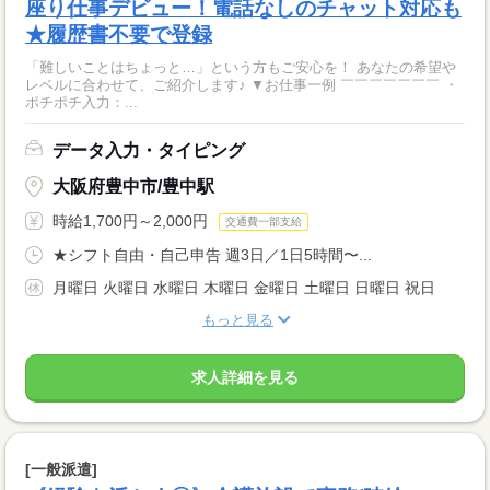
座り仕事デビュー！電話なしのチャット対応も
★履歴書不要で登録
「難しいことはちょっと…」という方もご安心を！ あなたの希望や
レベルに合わせて、ご紹介します♪ ▼お仕事一例 ￣￣￣￣￣￣￣ ・
ポチポチ入力：...
データ入力・タイピング
大阪府豊中市/豊中駅
時給1,700円～2,000円
交通費一部支給
★シフト自由・自己申告 週3日／1日5時間〜...
月曜日 火曜日 水曜日 木曜日 金曜日 土曜日 日曜日 祝日
もっと見る
求人詳細を見る
[一般派遣]