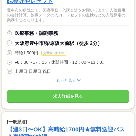
院会計やレセプト
豊中市の病院にて、医療事務・入院会計をお願いします。入院費用
の会計計算、診療データの入力、レセプトの点検などの入院算定の
業務中心となります。...
医療事務・調剤事務
大阪府豊中市/柴原阪大前駅（徒歩 2分）
時給1,500円
交通費一部支給
●8：30〜17：15（休憩時間・12：00〜13：0...
土曜日 日曜日 祝日
もっと見る
求人詳細を見る
[一般派遣]
【週3日〜OK】高時給1700円★無料送迎バス