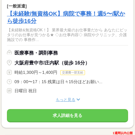
[一般派遣]
【未経験/無資格OK】病院で事務！週5〜/駅か
ら徒歩16分
【未経験&無資格OK！】 業界最大級のお仕事量だから あなたにピッ
タリのお仕事が見つかる★ ◇お仕事内容◇ 病院やクリニック、介護
施設での 事務作...
医療事務・調剤事務
大阪府豊中市/庄内駅（徒歩 16分）
時給1,300円～1,400円
交通費一部支給
09：00〜17：15 残業は日々15分ほどお願い...
日曜日 祝日
もっと見る
求人詳細を見る
1週間以内公開