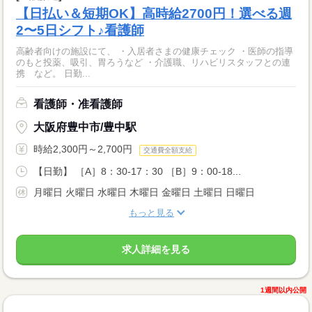
【日払い＆短期OK】高時給2700円！選べる週
2〜5日シフト♪看護師
高齢者向けの施設にて、 ・入居者さまの健康チェック ・医師の指導
のもと投薬、吸引、胃ろうなど ・介護職、リハビリスタッフとの連
携 など。 日勤...
看護師・准看護師
大阪府豊中市/豊中駅
時給2,300円～2,700円
交通費全額支給
【日勤】 ［A］8：30-17：30 ［B］9：00-18...
月曜日 火曜日 水曜日 木曜日 金曜日 土曜日 日曜日
もっと見る
求人詳細を見る
1週間以内公開