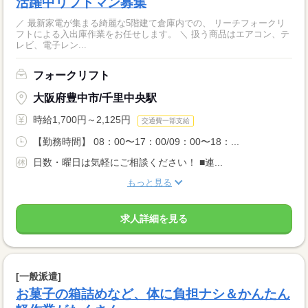
活躍中リフトマン募集
／ 最新家電が集まる綺麗な5階建て倉庫内での、 リーチフォークリ
フトによる入出庫作業をお任せします。 ＼ 扱う商品はエアコン、テ
レビ、電子レン...
フォークリフト
大阪府豊中市/千里中央駅
時給1,700円～2,125円
交通費一部支給
【勤務時間】 08：00〜17：00/09：00〜18：...
日数・曜日は気軽にご相談ください！ ■連...
もっと見る
求人詳細を見る
[一般派遣]
お菓子の箱詰めなど、体に負担ナシ＆かんたん