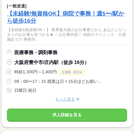
[一般派遣]
【未経験/無資格OK】病院で事務！週5〜/駅か
ら徒歩16分
【未経験&無資格OK！】 業界最大級のお仕事量だから あなたにピッ
タリのお仕事が見つかる★ ◇お仕事内容◇ 病院やクリニック、介護
施設での 事務作...
医療事務・調剤事務
大阪府豊中市/庄内駅（徒歩 16分）
時給1,300円～1,400円
交通費一部支給
09：00〜17：15 残業は日々15分ほどお願い...
日曜日 祝日
もっと見る
求人詳細を見る