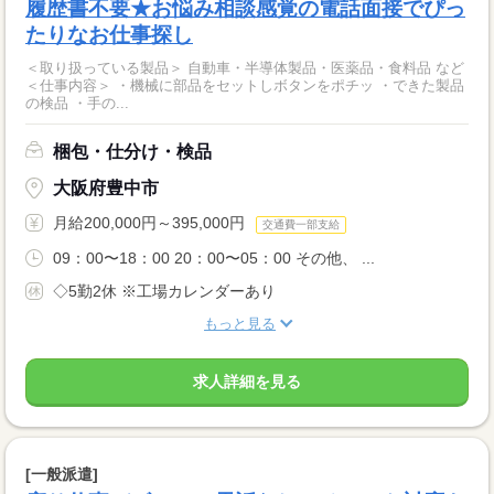
履歴書不要★お悩み相談感覚の電話面接でぴっ
たりなお仕事探し
＜取り扱っている製品＞ 自動車・半導体製品・医薬品・食料品 など
＜仕事内容＞ ・機械に部品をセットしボタンをポチッ ・できた製品
の検品 ・手の...
梱包・仕分け・検品
大阪府豊中市
月給200,000円～395,000円
交通費一部支給
09：00〜18：00 20：00〜05：00 その他、 ...
◇5勤2休 ※工場カレンダーあり
もっと見る
求人詳細を見る
[一般派遣]