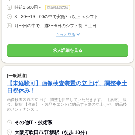
時給1,600円～
交通費全額支給
8：30〜19：00の中で実働7ｈ以上 ＜シフト...
月〜日の中で、週3〜5日のシフト制 ＊土日...
もっと見る
求人詳細を見る
[一般派遣]
【未経験可】画像検査装置の立上げ、調整◆土
日祝休み！
画像検査装置の立上げ、調整を担当していただきます。 【素材】 板
金、樹脂 【詳細】 ・製品をエンドに納品する際の立上げや、納品後
のメンテナンス...
その他IT・技術系
大阪府吹田市/江坂駅（徒歩 10分）