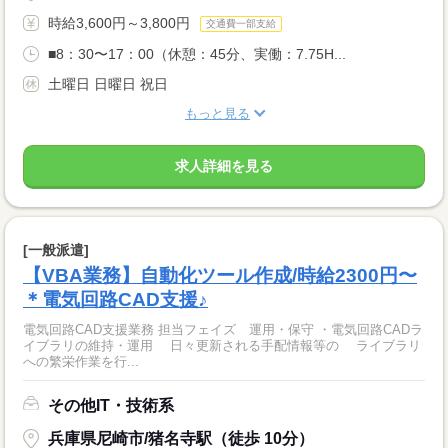
時給3,600円～3,800円
交通費一部支給
■8：30〜17：00（休憩：45分、実働：7.75H...
土曜日 日曜日 祝日
もっと見る
求人詳細を見る
[一般派遣]
【VBA業務】自動化ツール作成/時給2300円〜
＊電気回路CAD支援♪
電気回路CAD支援業務 担当フェイズ 運用・保守 ・電気回路CADラ
イブラリの維持・運用 日々更新される手配情報等の ライブラリ
への繁栄作業を行...
その他IT・技術系
兵庫県尼崎市/猪名寺駅（徒歩 10分）