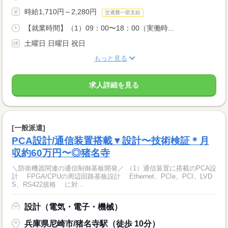
時給1,710円～2,280円
交通費一部支給
【就業時間】（1）09：00〜18：00（実働時...
土曜日 日曜日 祝日
もっと見る
求人詳細を見る
[一般派遣]
PCA設計/通信装置搭載▼設計〜技術検証＊月
収約60万円〜◎猪名寺
＼防衛機器関連の通信制御基板開発／ （1）通信装置に搭載のPCA設
計 FPGA/CPUの周辺回路基板設計 Ethernet、PCIe、PCI、LVD
S、RS422規格 に対...
設計（電気・電子・機械）
兵庫県尼崎市/猪名寺駅（徒歩 10分）