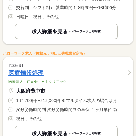
交替制（シフト制） 就業時間１ 8時30分〜16時00分 就業時間２ 8時45分〜15時15分 就業時間３ 11時00分〜16時00分 就業時間に関する特記事項 ＊１〜３のシフト制 <BR> 就業時間（１）→週１回程度、休憩４５分 <BR> 就業時間（２）→週２回程度、休憩３０分 <BR> 就業時間（３）→２ヶ月に１回程度、休憩無
日曜日，祝日，その他
求人詳細を見る
(ハローワークより転載)
ハローワーク求人（掲載元：池田公共職業安定所）
正社員
医療情報処理
医療法人 仁泉会 ＭＩクリニック
大阪府豊中市
187,700円〜213,000円 ※フルタイム求人の場合は月額（換算額）、パート求人の場合は時間額を表示しています。
変形労働時間制 変形労働時間制の単位 １ヶ月単位 就業時間１ 8時30分〜17時00分 就業時間に関する特記事項 就業時間（１）基準でシフト制により３０分程度の早出、遅出有り <BR> ※実働７．５時間
祝日，その他
求人詳細を見る
(ハローワークより転載)