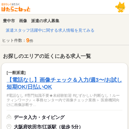
豊中市 画像 派遣の求人募集
派遣スタッフ活躍中に関する求人情報を見てみる
9
ヒット件数：
件
お探しのエリアの近くにある求人一覧
[一般派遣]
【電話なし】画像チェック＆入力/週3〜/お試し
短期OK/日払いOK
#電話なし #専門知識不要★未経験歓迎 #むずかしい判断なし！ルー
ティンワーク♪ ＜事務センター内で画像チェック業務＞ 医療機関向
けに画像診断サ...
データ入力・タイピング
大阪府吹田市/江坂駅（徒歩 5分）