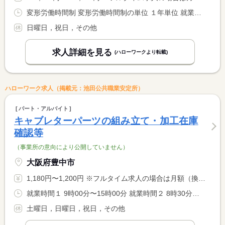
変形労働時間制 変形労働時間制の単位 １年単位 就業時間１ 8時00分〜17時00分 就業時間に関する特記事項 基本は定時勤務ですが繁忙期は残業の可能性があります。 <BR> ※月により変動。（０〜１０時間の範囲内）
日曜日，祝日，その他
求人詳細を見る
(ハローワークより転載)
ハローワーク求人（掲載元：池田公共職業安定所）
パート・アルバイト
キャブレターパーツの組み立て・加工在庫
確認等
（事業所の意向により公開していません）
大阪府豊中市
1,180円〜1,200円 ※フルタイム求人の場合は月額（換算額）、パート求人の場合は時間額を表示しています。
就業時間１ 9時00分〜15時00分 就業時間２ 8時30分〜17時00分 又は 8時00分〜17時00分の時間の間の5時間以上 就業時間に関する特記事項 ＊就業時間は応相談
土曜日，日曜日，祝日，その他