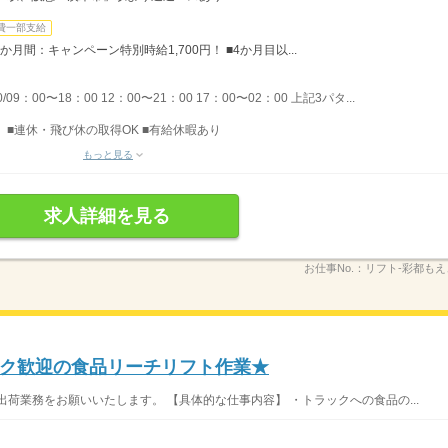
費一部支給
月間：キャンペーン特別時給1,700円！ ■4か月目以...
9：00〜18：00 12：00〜21：00 17：00〜02：00 上記3パタ...
■連休・飛び休の取得OK ■有給休暇あり
もっと見る
求人詳細を見る
お仕事No.：
リフト‐彩都もえ
ク歓迎の食品リーチリフト作業★
荷業務をお願いいたします。 【具体的な仕事内容】 ・トラックへの食品の...