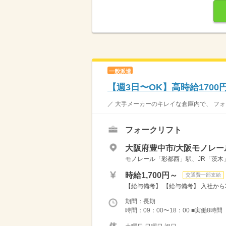
一般派遣
【週3日〜OK】高時給170
／ 大手メーカーのキレイな倉庫内で、 フォ
フォークリフト
大阪府豊中市/大阪モノレ
モノレール「彩都西」駅、JR「茨木
時給1,700円～
交通費一部支給
【給与備考】 【給与備考】 入社から3か
期間：長期
時間：09：00〜18：00 ■実働8時