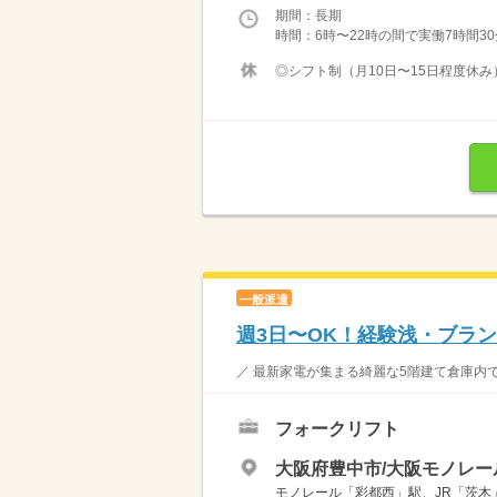
期間：長期
時間：6時〜22時の間で実働7時間30
◎シフト制（月10日〜15日程度休み
一般派遣
週3日〜OK！経験浅・ブラン
／ 最新家電が集まる綺麗な5階建て倉庫内で
フォークリフト
大阪府豊中市/大阪モノレ
モノレール「彩都西」駅、JR「茨木