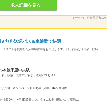
求人詳細を見る
お仕事No.：
軽作業‐彩都あか
0円★無料送迎バス＆車通勤で快適
ークリフトを使用した入出庫作業をお任せします。 扱う商品は医薬品、飲料...
ール本線千里中央駅
」駅、阪急「茨木市」駅より送迎バスあり！
月間：キャンペーン特別時給1,700円 ■4か月目以...
間（休憩60分） ■平日週5日のフルタイム勤務 日勤のみで夜勤は...