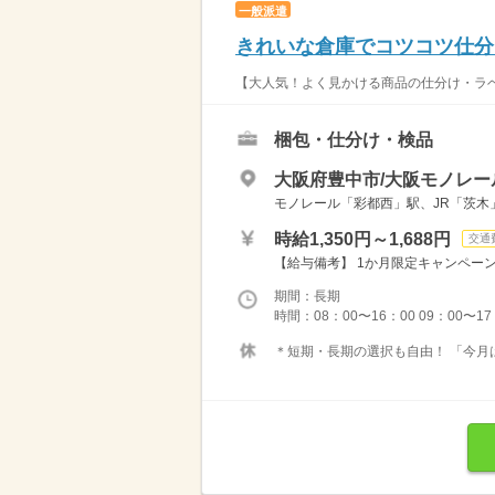
一般派遣
きれいな倉庫でコツコツ仕分
【大人気！よく見かける商品の仕分け・ラベ
梱包・仕分け・検品
大阪府豊中市/大阪モノレ
モノレール「彩都西」駅、JR「茨木
時給1,350円～1,688円
交通
【給与備考】 1か月限定キャンペーン時給
期間：長期
時間：08：00〜16：00 09：00〜
＊短期・長期の選択も自由！ 「今月は