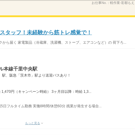
お仕事No.：
軽作業‐彩都もえ
スタッフ！未経験から筋トレ感覚で！
から届く 家電製品（冷蔵庫、洗濯機、ストーブ、エアコンなど）の 荷下ろ...
ール本線千里中央駅
」駅、阪急「茨木市」駅より送迎バスあり！
,470円（キャンペーン時給） 3ヶ月目以降：時給 1,3...
週5日フルタイム勤務 実働8時間/休憩60分 残業が発生する場合...
もっと見る