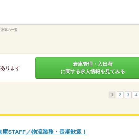
】
 派遣の一覧
倉庫管理・入出荷
があります
に関する求人情報を見てみる
1
2
3
4
庫STAFF／物流業務・長期歓迎！