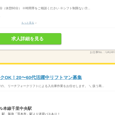
分（休憩60分） ※時間帯をご相談ください ※シフト制限ない方...
）
もっと見る
求人詳細を見る
お仕事No.：
UA14
クOK！20〜60代活躍中リフトマン募集
の、 リーチフォークリフトによる入出庫作業をお任せします。 ＼ 扱う商...
ール本線千里中央駅
」駅、阪急「茨木市」駅より送迎バスあり！