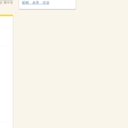
醍醐 倉庫 派遣
ぎ-豊中市