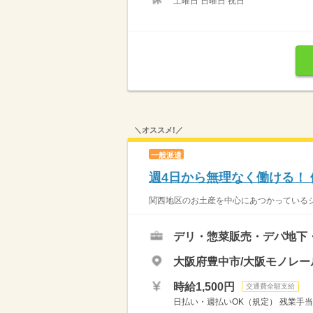
土曜日 日曜日 祝日
＼オススメ!／
一般派遣
週4日から無理なく働ける！ 
関西地区のお土産を中心にあつかっているショ
デリ・惣菜販売・デパ地下
大阪府豊中市/大阪モノレー
時給1,500円
交通費全額支給
日払い・週払いOK（規定） 残業手当（