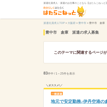
派遣社員求人・派遣のお仕事のことなら【はたらこねっと
派遣社員求人TOP
>
大阪府
>
豊中市
>
豊中市 倉庫
豊中市 倉庫 派遣の求人募集
このテーマに関連するページ
83
件中 / 1～25件を表示
＼オススメ!／
一般派遣
地元で安定勤務♪伊丹空港の倉