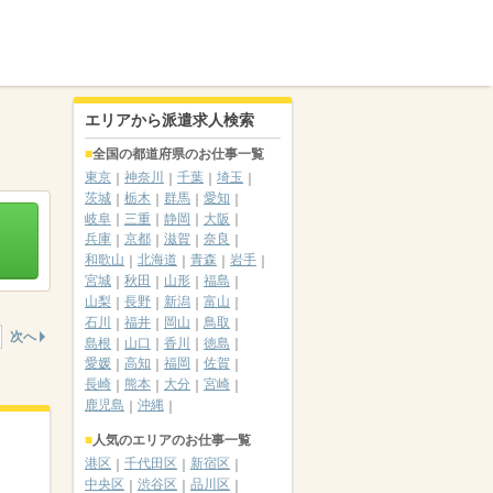
エリアから派遣求人検索
全国の都道府県のお仕事一覧
東京
神奈川
千葉
埼玉
茨城
栃木
群馬
愛知
岐阜
三重
静岡
大阪
兵庫
京都
滋賀
奈良
和歌山
北海道
青森
岩手
宮城
秋田
山形
福島
山梨
長野
新潟
富山
石川
福井
岡山
鳥取
次へ
島根
山口
香川
徳島
愛媛
高知
福岡
佐賀
長崎
熊本
大分
宮崎
鹿児島
沖縄
人気のエリアのお仕事一覧
港区
千代田区
新宿区
中央区
渋谷区
品川区