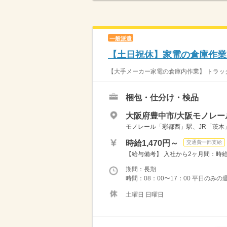
一般派遣
【土日祝休】家電の倉庫作業
【大手メーカー家電の倉庫内作業】 トラック
梱包・仕分け・検品
大阪府豊中市/大阪モノレ
モノレール「彩都西」駅、JR「茨木
時給1,470円～
交通費一部支給
【給与備考】 入社から2ヶ月間：時給 1
期間：長期
時間：08：00〜17：00 平日のみの
土曜日 日曜日