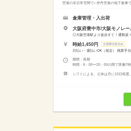
空港の非日常空間で♪ 伊丹空港の地下倉庫で
倉庫管理・入出荷
大阪府豊中市/大阪モノレ
◎大阪空港駅より徒歩すぐ！通勤楽々
時給1,450円
交通費全額支給
日払い・週払いOK（規定） 残業手当（
期間：長期
時間：9：00〜20：00の間で実働7
シフトによる、公休は月に10日程度