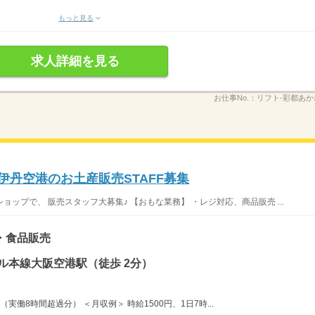
もっと見る
求人詳細を見る
お仕事No.：
リフト‐彩都あか
伊丹空港のお土産販売STAFF募集
ップで、 販売スタッフ大募集♪ 【おもな業務】 ・レジ対応、商品販売 ...
・食品販売
ル本線大阪空港駅（徒歩 2分）
実働8時間超過分） ＜月収例＞ 時給1500円、1日7時...