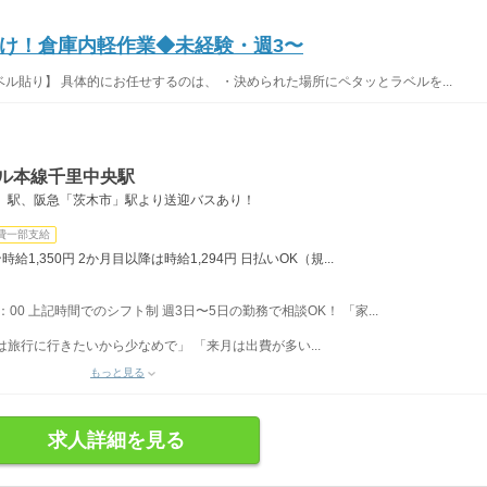
け！倉庫内軽作業◆未経験・週3〜
ル貼り】 具体的にお任せするのは、 ・決められた場所にペタッとラベルを...
ール本線千里中央駅
」駅、阪急「茨木市」駅より送迎バスあり！
費一部支給
1,350円 2か月目以降は時給1,294円 日払いOK（規...
17：00 上記時間でのシフト制 週3日〜5日の勤務で相談OK！ 「家...
旅行に行きたいから少なめで」 「来月は出費が多い...
もっと見る
求人詳細を見る