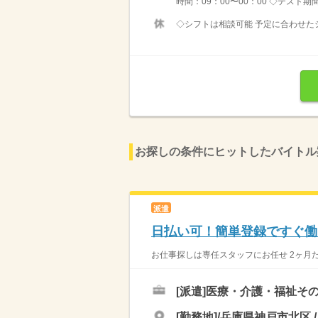
時間：09：00〜00：00 ◇テスト期
◇シフトは相談可能 予定に合わせたシ
お探しの条件にヒットしたバイトル
派遣
日払い可！簡単登録ですぐ働け
お仕事探しは専任スタッフにお任せ 2ヶ月だ
[派遣]
医療・介護・福祉その
[勤務地]/兵庫県神戸市北区 /