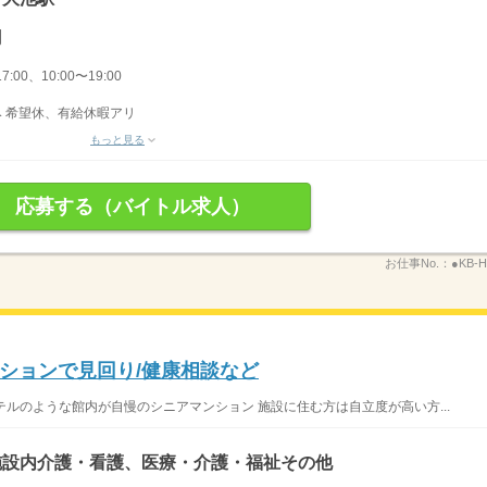
円
7:00、10:00〜19:00
み 希望休、有給休暇アリ
もっと見る
応募する（バイトル求人）
お仕事No.：
●KB-H
ションで見回り/健康相談など
ホテルのような館内が自慢のシニアマンション 施設に住む方は自立度が高い方...
施設内介護・看護、医療・介護・福祉その他