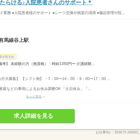
たらける♪入院患者さんのサポート＊
業務 ●入院患者様のサポート ●シーツ交換や病室の清掃 ●備品管理や院...
有馬線谷上駅
費全額支給
】 未経験の方（無資格）：時給1350円〜 介護経験...
集】 【シフト例】 ・7：00〜14：00 ・9：00〜17：00 ...
家庭などの事情によるお休み調整OK 「土日休み」「...
もっと見る
求人詳細を見る
お仕事No.：
829673-260801_