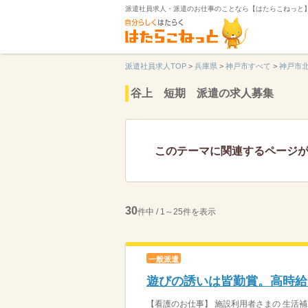
派遣社員求人・派遣のお仕事のことなら【はたらこねっと
派遣社員求人TOP
>
兵庫県
>
神戸市すべて
>
神戸市
谷上 短期 派遣の求人募集
このテーマに関連するページ
30
件中 / 1～25件を表示
一般派遣
遊びの誘いは皆勤賞。高時給
【看護のお仕事】 施設利用者さまの 生活補