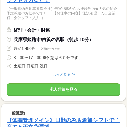
ソフト入力など！
［一般貨物自動車運送会社］最寄り駅からも徒歩圏内★人気の紹介
予定派遣のお仕事です♪ 【お仕事の内容】仕訳処理、入出金業
務、会計ソフト入力（...
経理・会計・財務
兵庫県姫路市/白浜の宮駅（徒歩 10分）
時給1,450円
交通費一部支給
8：30〜17：30 ※休憩は６０分です。
土曜日 日曜日 祝日
もっと見る
求人詳細を見る
[一般派遣]
《体調管理メイン》日勤のみ＆希望シフトで子