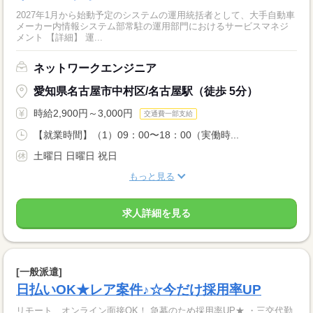
2027年1月から始動予定のシステムの運用統括者として、大手自動車
メーカー内情報システム部常駐の運用部門におけるサービスマネジ
メント 【詳細】 運...
ネットワークエンジニア
愛知県名古屋市中村区/名古屋駅（徒歩 5分）
時給2,900円～3,000円
交通費一部支給
【就業時間】（1）09：00〜18：00（実働時...
土曜日 日曜日 祝日
もっと見る
求人詳細を見る
[一般派遣]
日払いOK★レア案件♪☆今だけ採用率UP
リモート、オンライン面接OK！ 急募のため採用率UP★ ・三交代勤