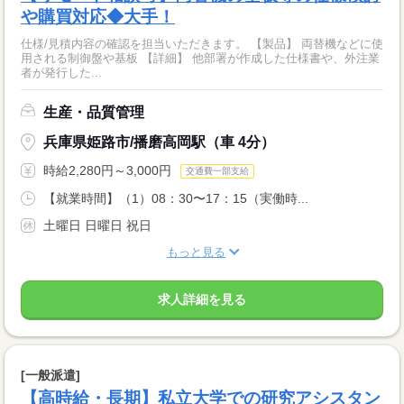
や購買対応◆大手！
仕様/見積内容の確認を担当いただきます。 【製品】 両替機などに使
用される制御盤や基板 【詳細】 他部署が作成した仕様書や、外注業
者が発行した...
生産・品質管理
兵庫県姫路市/播磨高岡駅（車 4分）
時給2,280円～3,000円
交通費一部支給
【就業時間】（1）08：30〜17：15（実働時...
土曜日 日曜日 祝日
もっと見る
求人詳細を見る
[一般派遣]
【高時給・長期】私立大学での研究アシスタン