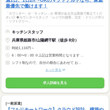
週1日、1日2h〜OKのマクドナルドなら、家庭
最優先で働けます！
「カウンター」か「キッチン」か 希望がある方は面接で教えてくだ
さい◎ ◆カウンタースタッフ ・レジでの接客、注文 ・ドリンク作り
・ソフトクリー...
キッチンスタッフ
兵庫県姫路市/山陽網干駅（徒歩 8分）
時給1,116円～
6：00〜0：00 ※上記は営業時間となります ...
シフト制なので、自分の都合にあわせて お...
もっと見る
求人詳細を見る
[一般派遣]
【フルリモートワーク】クラウド設計、構築や