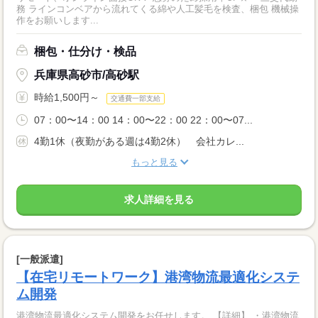
務 ラインコンベアから流れてくる綿や人工髪毛を検査、梱包 機械操
作をお願いします...
梱包・仕分け・検品
兵庫県高砂市/高砂駅
時給1,500円～
交通費一部支給
07：00〜14：00 14：00〜22：00 22：00〜07...
4勤1休（夜勤がある週は4勤2休） 会社カレ...
もっと見る
求人詳細を見る
[一般派遣]
【在宅リモートワーク】港湾物流最適化システ
ム開発
港湾物流最適化システム開発をお任せします。 【詳細】 ・港湾物流