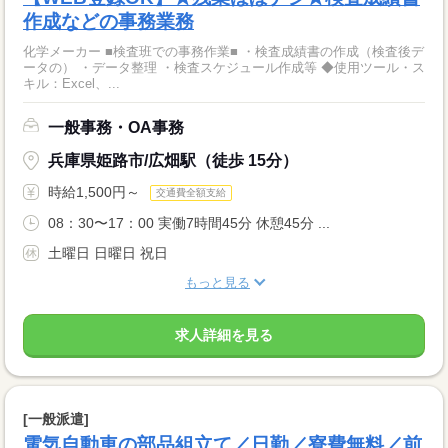
作成などの事務業務
化学メーカー ■検査班での事務作業■ ・検査成績書の作成（検査後デ
ータの） ・データ整理 ・検査スケジュール作成等 ◆使用ツール・ス
キル：Excel、...
一般事務・OA事務
兵庫県姫路市/広畑駅（徒歩 15分）
時給1,500円～
交通費全額支給
08：30〜17：00 実働7時間45分 休憩45分 ...
土曜日 日曜日 祝日
もっと見る
求人詳細を見る
[一般派遣]
電気自動車の部品組立て／日勤／寮費無料／前