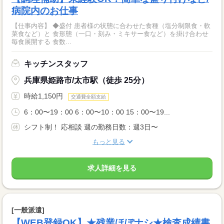
病院内のお仕事
【仕事内容】 ◆盛付 患者様の状態に合わせた食種（塩分制限食・軟
菜食など）と 食形態（一口・刻み・ミキサー食など）を掛け合わせ
毎食展開する 食数...
キッチンスタッフ
兵庫県姫路市/太市駅（徒歩 25分）
時給1,150円
交通費全額支給
6：00〜19：00 6：00〜10：00 15：00〜19...
シフト制！ 応相談 週の勤務日数：週3日〜
もっと見る
求人詳細を見る
[一般派遣]
【WEB登録OK】★残業ほぼナシ★検査成績書