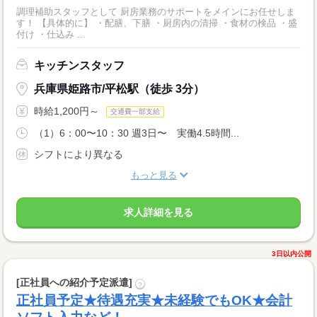
調理補助スタッフとして 厨房業務のサポートをメインにお任せしま
す！ 【具体的に】 ・配膳、下膳 ・厨房内の清掃 ・食材の検品 ・盛
付け ・仕込み ...
キッチンスタッフ
兵庫県姫路市/平松駅（徒歩 3分）
時給1,200円～
交通費一部支給
（1）6：00〜10：30 週3日〜 実働4.5時間...
シフトにより異なる
もっと見る
求人詳細を見る
3日以内公開
[正社員への紹介予定派遣]
?
正社員予定★待遇充実★未経験でもOK★会計