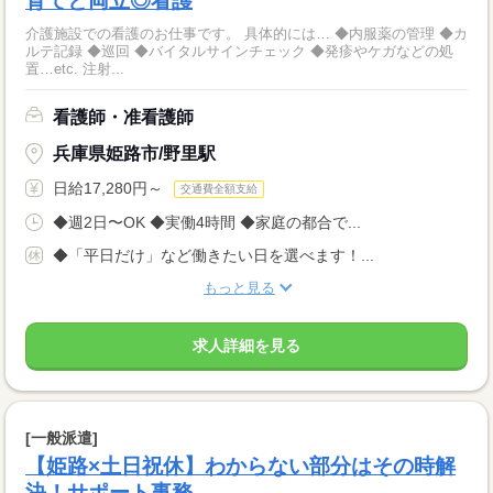
育てと両立◎看護
介護施設での看護のお仕事です。 具体的には… ◆内服薬の管理 ◆カ
ルテ記録 ◆巡回 ◆バイタルサインチェック ◆発疹やケガなどの処
置…etc. 注射...
看護師・准看護師
兵庫県姫路市/野里駅
日給17,280円～
交通費全額支給
◆週2日〜OK ◆実働4時間 ◆家庭の都合で...
◆「平日だけ」など働きたい日を選べます！...
もっと見る
求人詳細を見る
[一般派遣]
【姫路×土日祝休】わからない部分はその時解
決！サポート事務