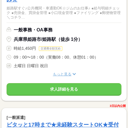
姫路駅すぐ♪公共機関・車通勤OK☆ジムのお仕事♪ ●給与明細チェッ
ク ●売掛金、買掛金管理 ●小口現金管理 ●ファイリング ●郵便物管理
＼コチラ...
一般事務・OA事務
兵庫県姫路市/姫路駅（徒歩 1分）
時給1,450円
交通費全額支給
09：00〜18：00（実働08：00、休憩01：00）
土曜日 日曜日 祝日
もっと見る
求人詳細を見る
3日以内公開
[一般派遣]
ピタッと17時まで★未経験スタートOK★受付