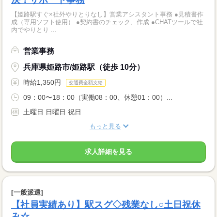
【姫路駅すぐ×社外やりとりなし】営業アシスタント事務 ●見積書作
成（専用ソフト使用） ●契約書のチェック、作成 ●CHATツールで社
内でやりとり ...
営業事務
兵庫県姫路市/姫路駅（徒歩 10分）
時給1,350円
交通費全額支給
09：00〜18：00（実働08：00、休憩01：00）...
土曜日 日曜日 祝日
もっと見る
求人詳細を見る
[一般派遣]
【社員実績あり】駅スグ◇残業なし○土日祝休
み☆