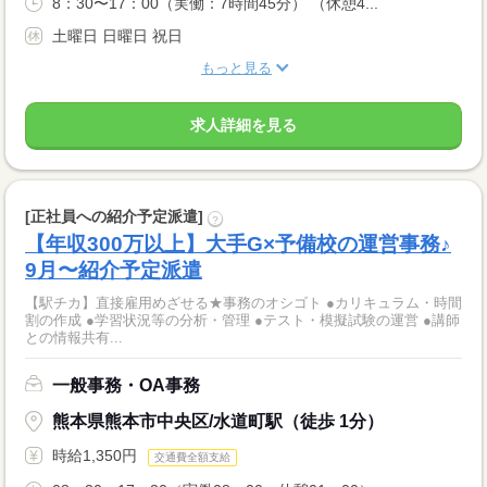
8：30〜17：00（実働：7時間45分） （休憩4...
土曜日 日曜日 祝日
もっと見る
求人詳細を見る
[正社員への紹介予定派遣]
?
【年収300万以上】大手G×予備校の運営事務♪
9月〜紹介予定派遣
【駅チカ】直接雇用めざせる★事務のオシゴト ●カリキュラム・時間
割の作成 ●学習状況等の分析・管理 ●テスト・模擬試験の運営 ●講師
との情報共有...
一般事務・OA事務
熊本県熊本市中央区/水道町駅（徒歩 1分）
時給1,350円
交通費全額支給