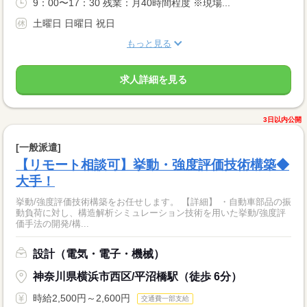
9：00〜17：30 残業：月40時間程度 ※現場...
土曜日 日曜日 祝日
もっと見る
求人詳細を見る
3日以内公開
[一般派遣]
【リモート相談可】挙動・強度評価技術構築◆
大手！
挙動/強度評価技術構築をお任せします。 【詳細】 ・自動車部品の振
動負荷に対し、構造解析シミュレーション技術を用いた挙動/強度評
価手法の開発/構...
設計（電気・電子・機械）
神奈川県横浜市西区/平沼橋駅（徒歩 6分）
時給2,500円～2,600円
交通費一部支給