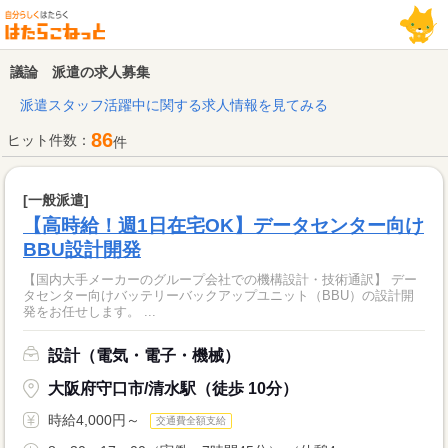
議論 派遣の求人募集
派遣スタッフ活躍中に関する求人情報を見てみる
86
ヒット件数：
件
[一般派遣]
【高時給！週1日在宅OK】データセンター向け
BBU設計開発
【国内大手メーカーのグループ会社での機構設計・技術通訳】 デー
タセンター向けバッテリーバックアップユニット（BBU）の設計開
発をお任せします。 ...
設計（電気・電子・機械）
大阪府守口市/清水駅（徒歩 10分）
時給4,000円～
交通費全額支給