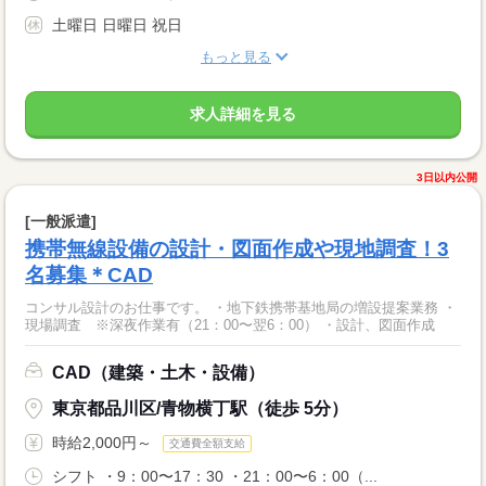
土曜日 日曜日 祝日
もっと見る
求人詳細を見る
3日以内公開
[一般派遣]
携帯無線設備の設計・図面作成や現地調査！3
名募集＊CAD
コンサル設計のお仕事です。 ・地下鉄携帯基地局の増設提案業務 ・
現場調査 ※深夜作業有（21：00〜翌6：00） ・設計、図面作成
CAD（建築・土木・設備）
東京都品川区/青物横丁駅（徒歩 5分）
時給2,000円～
交通費全額支給
シフト ・9：00〜17：30 ・21：00〜6：00（...