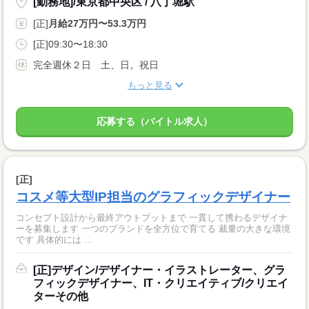
[勤務地]/東京都中央区 / 八丁堀駅
[正]
月給27万円〜53.3万円
[正]09:30〜18:30
完全週休２日 土、日。祝日
もっと見る
応募する（バイトル求人）
[正]
コスメ等大型IP担当のグラフィックデザイナー
コンセプト設計から最終アウトプットまで 一貫して携わるデザイナ
ーを募集します 一つのブランドを全方位で育てる 裁量の大きな環境
です 具体的には ...
[正]デザイン/デザイナー・イラストレーター、グラ
フィックデザイナー、IT・クリエイティブ/クリエイ
ターその他