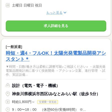
土曜日 日曜日 祝日
もっと見る
求人詳細を見る
[一般派遣]
時短・週4・フルOK！太陽光発電製品開発アシ
スタント＊
▼時間・日数/働き方は柔軟に調整可能♪ご相談ください♪ ・太陽光発
電製品開発計画に基づく技術開発 ・アクション立案、進行管理 ・試
作、実証設備...
設計（電気・電子・機械）
神奈川県横浜市西区/みなとみらい駅（徒歩 5分）
時給1,800円～
交通費一部支給
9：00〜18：00 （休憩60分/実働8時間） ※...