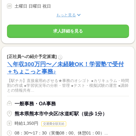
土曜日 日曜日 祝日
もっと見る
求人詳細を見る
[正社員への紹介予定派遣]
?
＼年収300万円〜／未経験OK！学習塾で受付
＋ちょこっと事務♪
【駅チカ】直接雇用めざせる★事務のオシゴト ●カリキュラム・時間
割の作成 ●学習状況等の分析・管理 ●テスト・模擬試験の運営 ●講師
との情報共有...
一般事務・OA事務
熊本県熊本市中央区/水道町駅（徒歩 1分）
時給1,350円
交通費全額支給
08：30〜17：30（実働08：00、休憩01：00）...