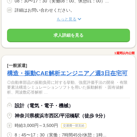
08：30〜17：30（実働08：00、休憩01：00）...
詳細はお問い合わせください。
もっと見る
求人詳細を見る
1週間以内公開
[一般派遣]
構造・振動CAE解析エンジニア／週3日在宅可
◎自動車部品の振動負荷に対する挙動、強度評価手法の開発 ・有限
要素法構造シミュレーションソフトを用いた振動解析 ・固有値解
析、周波数応答解析 ...
設計（電気・電子・機械）
神奈川県横浜市西区/平沼橋駅（徒歩 9分）
時給3,000円～3,500円
交通費一部支給
8：45〜17：30（実働：7時間45分/休憩：1時...