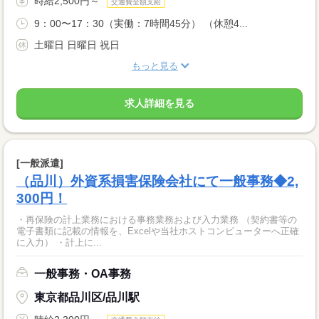
時給2,500円～
交通費全額支給
9：00〜17：30（実働：7時間45分） （休憩4...
土曜日 日曜日 祝日
もっと見る
求人詳細を見る
[一般派遣]
（品川）外資系損害保険会社にて一般事務◆2,
300円！
・再保険の計上業務における事務業務および入力業務 （契約書等の
電子書類に記載の情報を、Excelや当社ホストコンピューターへ正確
に入力） ・計上に...
一般事務・OA事務
東京都品川区/品川駅