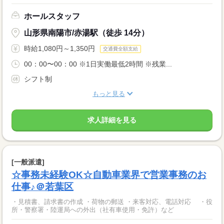
ホールスタッフ
山形県南陽市/赤湯駅（徒歩 14分）
時給1,080円～1,350円
交通費全額支給
00：00〜00：00 ※1日実働最低2時間 ※残業...
シフト制
もっと見る
求人詳細を見る
[一般派遣]
☆事務未経験OK☆自動車業界で営業事務のお
仕事♪＠若葉区
・見積書、請求書の作成 ・荷物の郵送 ・来客対応、電話対応 ・役
所・警察署・陸運局への外出（社有車使用・免許）など