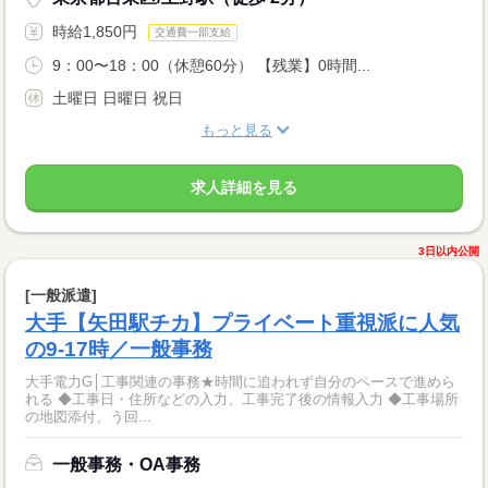
時給1,850円
交通費一部支給
9：00〜18：00（休憩60分） 【残業】0時間...
土曜日 日曜日 祝日
もっと見る
求人詳細を見る
3日以内公開
[一般派遣]
大手【矢田駅チカ】プライベート重視派に人気
の9-17時／一般事務
大手電力G│工事関連の事務★時間に追われず自分のペースで進めら
れる ◆工事日・住所などの入力、工事完了後の情報入力 ◆工事場所
の地図添付、う回...
一般事務・OA事務