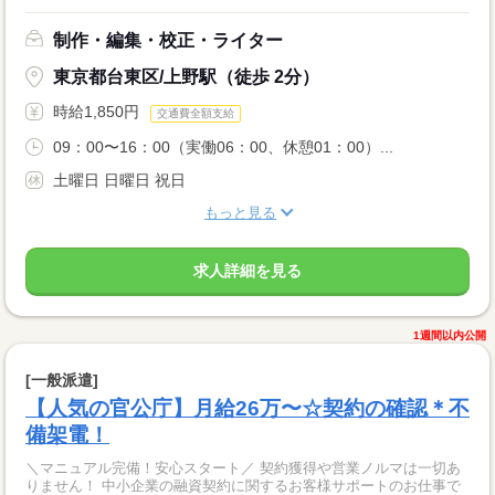
制作・編集・校正・ライター
東京都台東区/上野駅（徒歩 2分）
時給1,850円
交通費全額支給
09：00〜16：00（実働06：00、休憩01：00）...
土曜日 日曜日 祝日
もっと見る
求人詳細を見る
1週間以内公開
[一般派遣]
【人気の官公庁】月給26万〜☆契約の確認＊不
備架電！
＼マニュアル完備！安心スタート／ 契約獲得や営業ノルマは一切あ
りません！ 中小企業の融資契約に関するお客様サポートのお仕事で