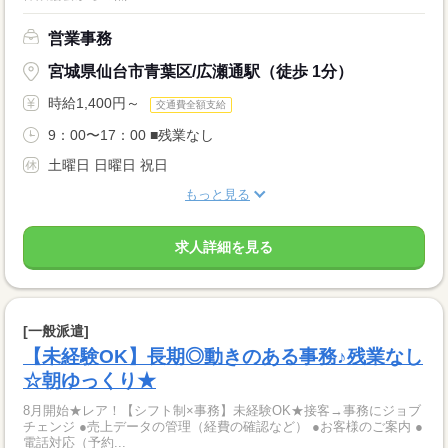
営業事務
宮城県仙台市青葉区/広瀬通駅（徒歩 1分）
時給1,400円～
交通費全額支給
9：00〜17：00 ■残業なし
土曜日 日曜日 祝日
もっと見る
求人詳細を見る
[一般派遣]
【未経験OK】長期◎動きのある事務♪残業なし
☆朝ゆっくり★
8月開始★レア！【シフト制×事務】未経験OK★接客→事務にジョブ
チェンジ ●売上データの管理（経費の確認など） ●お客様のご案内 ●
電話対応（予約...