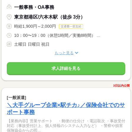
一般事務・OA事務
東京都港区/六本木駅（徒歩 3分）
時給1,900円～2,000円
交通費一部支給
10：00〜19：00（休憩1時間／実働8時間） ...
土曜日 日曜日 祝日
もっと見る
求人詳細を見る
3日以内公開
[一般派遣]
＼大手グループ企業×駅チカ♪／保険会社でのサ
ポート事務
【業務内容】営業サポート ・郵便の仕分け ・電話取次 ・事故受付
対応（事故受付計上、個人情報のシステム入力など） ・警察や損害
保険協会からの照...