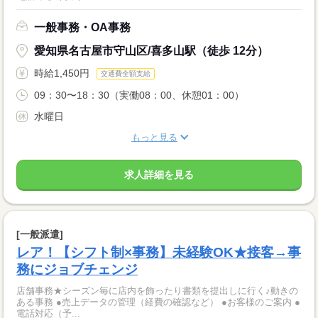
一般事務・OA事務
愛知県名古屋市守山区/喜多山駅（徒歩 12分）
時給1,450円
交通費全額支給
09：30〜18：30（実働08：00、休憩01：00）
水曜日
もっと見る
求人詳細を見る
[一般派遣]
レア！【シフト制×事務】未経験OK★接客→事
務にジョブチェンジ
店舗事務★シーズン毎に店内を飾ったり書類を提出しに行く♪動きの
ある事務 ●売上データの管理（経費の確認など） ●お客様のご案内 ●
電話対応（予...