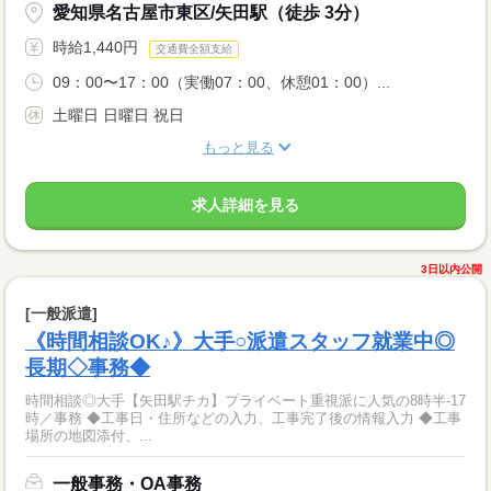
愛知県名古屋市東区/矢田駅（徒歩 3分）
時給1,440円
交通費全額支給
09：00〜17：00（実働07：00、休憩01：00）...
土曜日 日曜日 祝日
もっと見る
求人詳細を見る
3日以内公開
[一般派遣]
《時間相談OK♪》大手○派遣スタッフ就業中◎
長期◇事務◆
時間相談◎大手【矢田駅チカ】プライベート重視派に人気の8時半-17
時／事務 ◆工事日・住所などの入力、工事完了後の情報入力 ◆工事
場所の地図添付、...
一般事務・OA事務