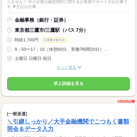
りません！ 中小企業の融資契約に関するお客様サポートのお仕事で
す ▼主なお仕事...
金融事務（銀行・証券）
東京都三鷹市/三鷹駅（バス 7分）
時給1,700円
交通費全額支給
8：50〜17：10（休憩60分、実働7時間20分）...
土曜日 日曜日 祝日
もっと見る
求人詳細を見る
3日以内公開
[一般派遣]
＼引継しっかり／大手金融機関でこつもく書類
照会＆データ入力