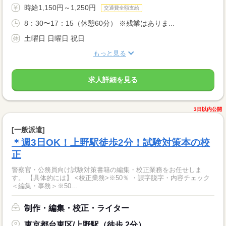
時給1,150円～1,250円
交通費全額支給
8：30〜17：15（休憩60分） ※残業はありま...
土曜日 日曜日 祝日
もっと見る
求人詳細を見る
3日以内公開
[一般派遣]
＊週3日OK！上野駅徒歩2分！試験対策本の校
正
警察官・公務員向け試験対策書籍の編集・校正業務をお任せしま
す。 【具体的には】 <校正業務>※50％ ・誤字脱字・内容チェック
＜編集・事務＞※50...
制作・編集・校正・ライター
東京都台東区/上野駅（徒歩 2分）