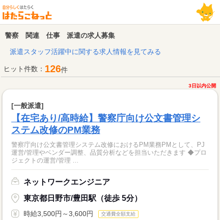
警察 関連 仕事 派遣の求人募集
派遣スタッフ活躍中に関する求人情報を見てみる
126
ヒット件数：
件
3日以内公開
[一般派遣]
【在宅あり/高時給】警察庁向け公文書管理シ
ステム改修のPM業務
警察庁向け公文書管理システム改修におけるPM業務PMとして、PJ
運営/管理やベンダー調整、品質分析などを担当いただきます ◆プロ
ジェクトの運営/管理 ...
ネットワークエンジニア
東京都日野市/豊田駅（徒歩 5分）
時給3,500円～3,600円
交通費全額支給