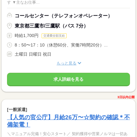
す ▼主なお仕事...
コールセンター（テレフォンオペレーター）
東京都三鷹市/三鷹駅（バス 7分）
時給1,700円
交通費全額支給
8：50〜17：10（休憩60分、実働7時間20分）...
土曜日 日曜日 祝日
もっと見る
求人詳細を見る
3日以内公開
[一般派遣]
【人気の官公庁】月給26万〜☆契約の確認＊不
備架電！
＼マニュアル完備！安心スタート／ 契約獲得や営業ノルマは一切あ