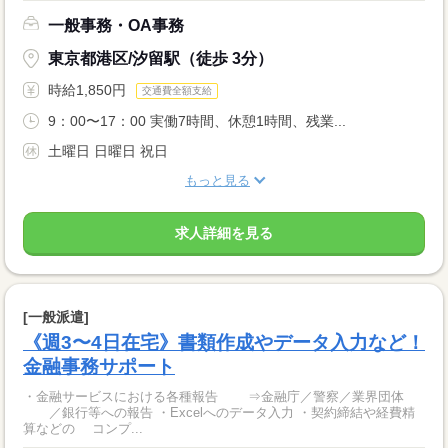
一般事務・OA事務
東京都港区/汐留駅（徒歩 3分）
時給1,850円
交通費全額支給
9：00〜17：00 実働7時間、休憩1時間、残業...
土曜日 日曜日 祝日
もっと見る
求人詳細を見る
[一般派遣]
《週3〜4日在宅》書類作成やデータ入力など！
金融事務サポート
・金融サービスにおける各種報告 ⇒金融庁／警察／業界団体
／銀行等への報告 ・Excelへのデータ入力 ・契約締結や経費精
算などの コンプ...