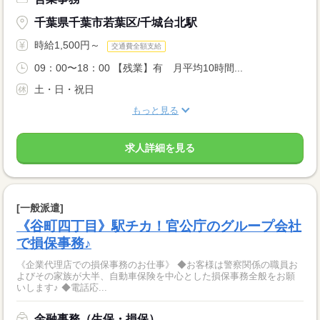
千葉県千葉市若葉区/千城台北駅
時給1,500円～
交通費全額支給
09：00〜18：00 【残業】有 月平均10時間...
土・日・祝日
もっと見る
求人詳細を見る
[一般派遣]
《谷町四丁目》駅チカ！官公庁のグループ会社
で損保事務♪
《企業代理店での損保事務のお仕事》 ◆お客様は警察関係の職員お
よびその家族が大半、自動車保険を中心とした損保事務全般をお願
いします♪ ◆電話応...
金融事務（生保・損保）