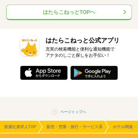
はたらこねっとTOPへ
はたらこねっと公式アプリ
充実の検索機能と便利な通知機能で
アナタのしごと探しをお手伝い！
ページトップへ
派遣社員求人TOP
販売・営業・旅行・サービス系
ホテル関連・