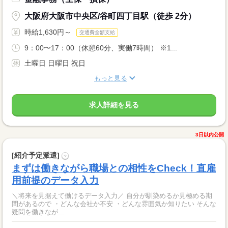
大阪府大阪市中央区/谷町四丁目駅（徒歩 2分）
時給1,630円～
交通費全額支給
9：00〜17：00（休憩60分、実働7時間） ※1...
土曜日 日曜日 祝日
もっと見る
求人詳細を見る
3日以内公開
[紹介予定派遣]
?
まずは働きながら職場との相性をCheck！直雇
用前提のデータ入力
＼将来を見据えて働けるデータ入力／ 自分が馴染めるか見極める期
間があるので ・どんな会社か不安 ・どんな雰囲気か知りたい そんな
疑問を働きなが...