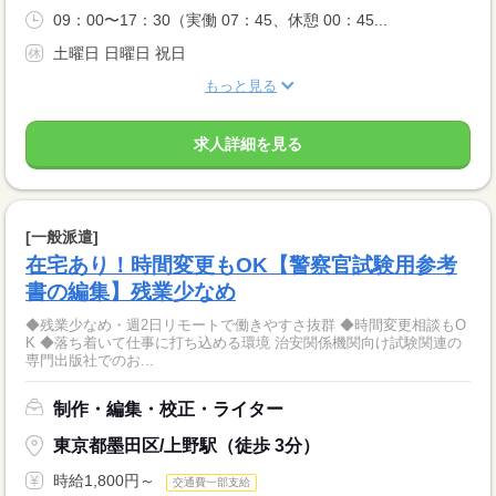
09：00〜17：30（実働 07：45、休憩 00：45...
土曜日 日曜日 祝日
もっと見る
求人詳細を見る
[一般派遣]
在宅あり！時間変更もOK【警察官試験用参考
書の編集】残業少なめ
◆残業少なめ・週2日リモートで働きやすさ抜群 ◆時間変更相談もO
K ◆落ち着いて仕事に打ち込める環境 治安関係機関向け試験関連の
専門出版社でのお...
制作・編集・校正・ライター
東京都墨田区/上野駅（徒歩 3分）
時給1,800円～
交通費一部支給