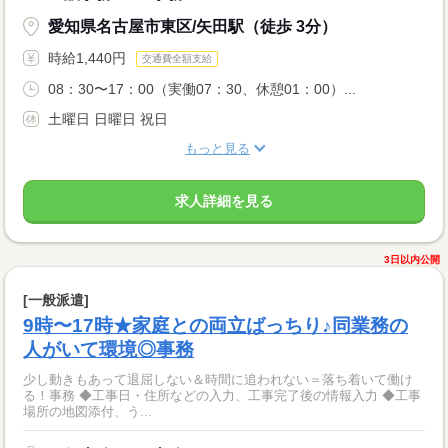
愛知県名古屋市東区/矢田駅（徒歩 3分）
時給1,440円
交通費全額支給
08：30〜17：00（実働07：30、休憩01：00）...
土曜日 日曜日 祝日
もっと見る
求人詳細を見る
3日以内公開
[一般派遣]
9時〜17時★家庭との両立ばっちり♪同業務の
人がいて環境◎事務
少し動きもあって退屈しない＆時間に追われない＝落ち着いて働け
る！事務 ◆工事日・住所などの入力、工事完了後の情報入力 ◆工事
場所の地図添付、う...