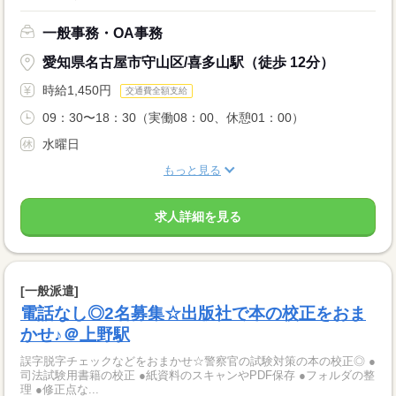
一般事務・OA事務
愛知県名古屋市守山区/喜多山駅（徒歩 12分）
時給1,450円
交通費全額支給
09：30〜18：30（実働08：00、休憩01：00）
水曜日
もっと見る
求人詳細を見る
[一般派遣]
電話なし◎2名募集☆出版社で本の校正をおま
かせ♪＠上野駅
誤字脱字チェックなどをおまかせ☆警察官の試験対策の本の校正◎ ●
司法試験用書籍の校正 ●紙資料のスキャンやPDF保存 ●フォルダの整
理 ●修正点な...