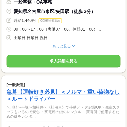
一般事務・OA事務
愛知県名古屋市東区/矢田駅（徒歩 3分）
時給1,440円
交通費全額支給
09：00〜17：00（実働07：00、休憩01：00）...
土曜日 日曜日 祝日
もっと見る
求人詳細を見る
[一般派遣]
急募【運転好き必見】＜ノルマ・重い荷物なし
＞ルートドライバー
＼川崎〜平塚〜相模原へ《社用車》で移動／ ＜未経験OK＞先輩スタ
ッフもいるので安心 ・変電所の鍵のレンタル …変電所で使用するた
めの鍵をレンタ...