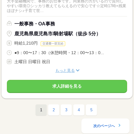
大手金融機関で、事務のお仕事です。同業務の方がいるので質問し
やすい環境◎シッカリ教えてもらえるので安心です☆定時17時×残業
ほぼナシ♪子育て世...
一般事務・OA事務
鹿児島県鹿児島市/騎射場駅（徒歩 5分）
時給1,210円
交通費一部支給
●9：00〜17：30（休憩時間・12：00〜13：0...
土曜日 日曜日 祝日
もっと見る
求人詳細を見る
1
2
3
4
5
次のページへ