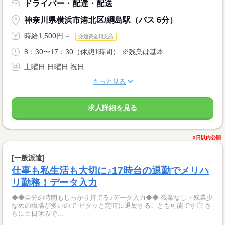
ドライバー・配達・配送
神奈川県横浜市港北区/綱島駅（バス 6分）
時給1,500円～
交通費全額支給
8：30〜17：30（休憩1時間） ※残業は基本...
土曜日 日曜日 祝日
もっと見る
求人詳細を見る
3日以内公開
[一般派遣]
仕事も私生活も大切に♪17時台の退勤でメリハ
リ勤務！データ入力
◆◆自分の時間もしっかり持てる♪データ入力◆◆ 残業なし・残業少
なめの職場が多いので ピタッと定時に退勤することも可能です◎ さ
らに土日休みで...