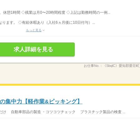
間、休憩1時間 ◇残業は月0〜20時間程度 ◇上記は勤務時間の一例...
ます。 ◇有給休暇あり（入社6ヵ月後に10日付与）...
もっと見る
求人詳細を見る
お仕事No.：
《SbqlC》愛知郡愛荘町_1
の集中力【軽作業&ピッキング】
け 自動車部品の製造 ・コツコツチェック プラスチック製品の検査 ...