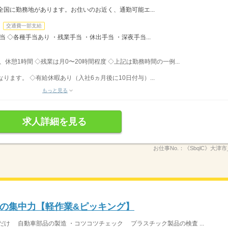
全国に勤務地があります。お住いのお近く、通勤可能エ...
交通費一部支給
手当 ◇各種手当あり ・残業手当 ・休出手当 ・深夜手当...
間、休憩1時間 ◇残業は月0〜20時間程度 ◇上記は勤務時間の一例...
ます。 ◇有給休暇あり（入社6ヵ月後に10日付与）...
もっと見る
求人詳細を見る
お仕事No.：
《SbqlC》大津市_
の集中力【軽作業&ピッキング】
け 自動車部品の製造 ・コツコツチェック プラスチック製品の検査 ...