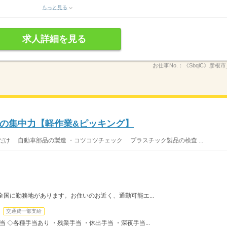
もっと見る
求人詳細を見る
お仕事No.：
《SbqlC》彦根市_
の集中力【軽作業&ピッキング】
け 自動車部品の製造 ・コツコツチェック プラスチック製品の検査 ...
全国に勤務地があります。お住いのお近く、通勤可能エ...
交通費一部支給
手当 ◇各種手当あり ・残業手当 ・休出手当 ・深夜手当...