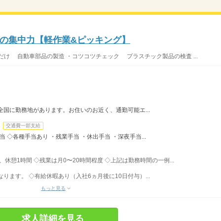
の集中力【軽作業&ピッキング】
け 自動車部品の製造 ・コツコツチェック プラスチック製品の検査 ...
全国に勤務地があります。お住いのお近く、通勤可能エ...
交通費一部支給
手当 ◇各種手当あり ・残業手当 ・休出手当 ・深夜手当...
間、休憩1時間 ◇残業は月0〜20時間程度 ◇上記は勤務時間の一例...
ます。 ◇有給休暇あり（入社6ヵ月後に10日付与）...
もっと見る
求人詳細を見る