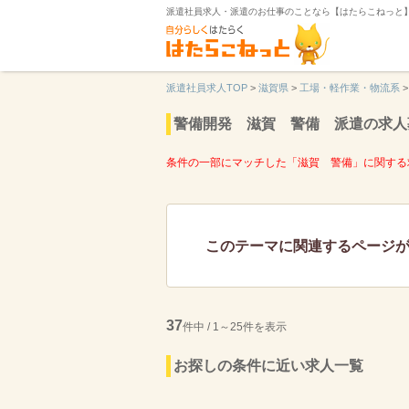
派遣社員求人・派遣のお仕事のことなら【はたらこねっと
派遣社員求人TOP
>
滋賀県
>
工場・軽作業・物流系
>
警備開発 滋賀 警備 派遣の求人
条件の一部にマッチした「滋賀 警備」に関する
このテーマに関連するページ
37
件中 / 1～25件を表示
お探しの条件に近い求人一覧