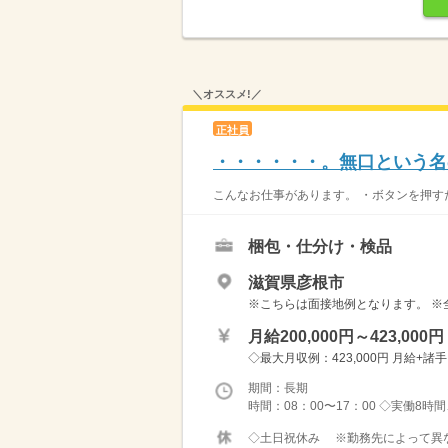
＼オススメ!／
正社員
・・・・・・。無口という名
こんなお仕事があります。 ・ボタンを押すだ
梱包・仕分け・検品
滋賀県彦根市
※こちらは面接地例となります。 ※
月給200,000円～423,000円
◇最大月収例：423,000円 月給+諸
期間：長期
時間：08：00〜17：00 ◇実働8時
◇土日祝休み ※勤務先によって異なり