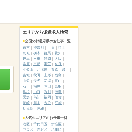
エリアから派遣求人検索
全国の都道府県のお仕事一覧
東京
神奈川
千葉
埼玉
茨城
栃木
群馬
愛知
岐阜
三重
静岡
大阪
兵庫
京都
滋賀
奈良
和歌山
北海道
青森
岩手
宮城
秋田
山形
福島
山梨
長野
新潟
富山
石川
福井
岡山
鳥取
島根
山口
香川
徳島
愛媛
高知
福岡
佐賀
長崎
熊本
大分
宮崎
鹿児島
沖縄
人気のエリアのお仕事一覧
港区
千代田区
新宿区
中央区
渋谷区
品川区