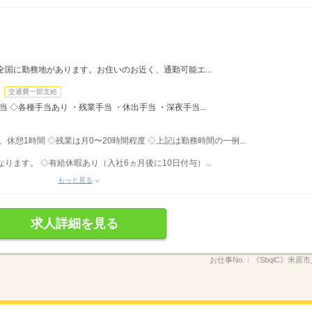
全国に勤務地があります。お住いのお近く、通勤可能エ...
交通費一部支給
手当 ◇各種手当あり ・残業手当 ・休出手当 ・深夜手当...
間、休憩1時間 ◇残業は月0〜20時間程度 ◇上記は勤務時間の一例...
ます。 ◇有給休暇あり（入社6ヵ月後に10日付与）...
もっと見る
求人詳細を見る
お仕事No.：
《SbqlC》米原市_