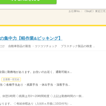
お仕事No.：
《SbqlC》東近江市_
の集中力【軽作業&ピッキング】
け 自動車部品の製造 ・コツコツチェック プラスチック製品の検査 ...
全国に勤務地があります。お住いのお近く、通勤可能エ...
交通費一部支給
手当 ◇各種手当あり ・残業手当 ・休出手当 ・深夜手当...
間、休憩1時間 ◇残業は月0〜20時間程度 ◇上記は勤務時間の一例...
ます。 ◇有給休暇あり（入社6ヵ月後に10日付与）...