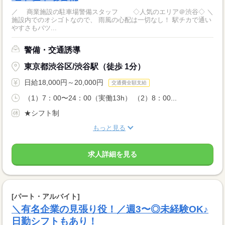
／ 商業施設の駐車場警備スタッフ ◇人気のエリア＠渋谷◇ ＼
施設内でのオシゴトなので、 雨風の心配は一切なし！ 駅チカで通い
やすさもバツ...
警備・交通誘導
東京都渋谷区/渋谷駅（徒歩 1分）
日給18,000円～20,000円
交通費全額支給
（1）7：00〜24：00（実働13h） （2）8：00...
★シフト制
もっと見る
求人詳細を見る
[パート・アルバイト]
＼有名企業の見張り役！／週3〜◎未経験OK♪
日勤シフトもあり！