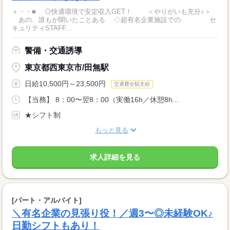
＋・・■ ◎快適環境で安定収入GET！ ＜やりがいも充分♪＞
あの、誰もが聞いたことある ◇超有名企業施設での セ
キュリティSTAFF...
警備・交通誘導
東京都西東京市/田無駅
日給10,500円～23,500円
交通費全額支給
【当務】 8：00〜翌8：00（実働16h／休憩8h...
★シフト制
もっと見る
求人詳細を見る
[パート・アルバイト]
＼有名企業の見張り役！／週3〜◎未経験OK♪
日勤シフトもあり！