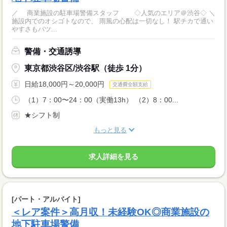
／ 商業施設の駐車場警備スタッフ ◇人気のエリア＠渋谷◇ ＼
施設内でのオシゴトなので、 雨風の心配は一切なし！ 駅チカで通い
やすさもバツ...
警備・交通誘導
東京都渋谷区/渋谷駅（徒歩 1分）
日給18,000円～20,000円
交通費全額支給
（1）7：00〜24：00（実働13h） （2）8：00...
★シフト制
もっと見る
求人詳細を見る
[パート・アルバイト]
＜レア案件＞高月収！未経験OK◎商業施設の
地下駐車場警備