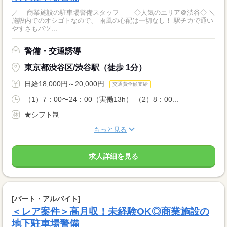
／ 商業施設の駐車場警備スタッフ ◇人気のエリア＠渋谷◇ ＼
施設内でのオシゴトなので、 雨風の心配は一切なし！ 駅チカで通い
やすさもバツ...
警備・交通誘導
東京都渋谷区/渋谷駅（徒歩 1分）
日給18,000円～20,000円
交通費全額支給
（1）7：00〜24：00（実働13h） （2）8：00...
★シフト制
もっと見る
求人詳細を見る
[パート・アルバイト]
＜レア案件＞高月収！未経験OK◎商業施設の
地下駐車場警備