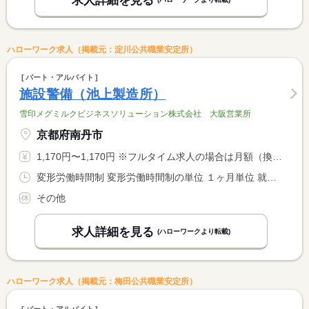
求人詳細を見る
ハローワーク求人（掲載元：淀川公共職業安定所）
パート・アルバイト
施設警備（池上製造所）
雪印メグミルクビジネスソリューション株式会社 大阪営業所
京都府南丹市
1,170円〜1,170円 ※フルタイム求人の場合は月額（換算額）、パート求人の場合は時間額を表示しています。
変形労働時間制 変形労働時間制の単位 １ヶ月単位 就業時間１ 7時55分〜15時05分 就業時間２ 12時55分〜20時05分 就業時間３ 21時55分〜8時05分 又は 〜の時間の間の7時間程度 就業時間に関する特記事項 （１）〜（３）ローテーション <BR> ＊休憩時間、求人に関する特記事項欄参照
その他
求人詳細を見る
(ハローワークより転載)
ハローワーク求人（掲載元：梅田公共職業安定所）