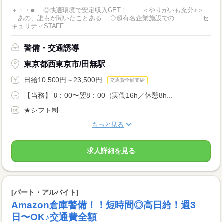
＋・・■ ◎快適環境で安定収入GET！ ＜やりがいも充分♪＞
あの、誰もが聞いたことある ◇超有名企業施設での セ
キュリティSTAFF...
警備・交通誘導
東京都西東京市/田無駅
日給10,500円～23,500円
交通費全額支給
【当務】 8：00〜翌8：00（実働16h／休憩8h...
★シフト制
もっと見る
求人詳細を見る
[パート・アルバイト]
Amazon倉庫警備！！短時間◎高日給！週3
日〜OK♪交通費全額