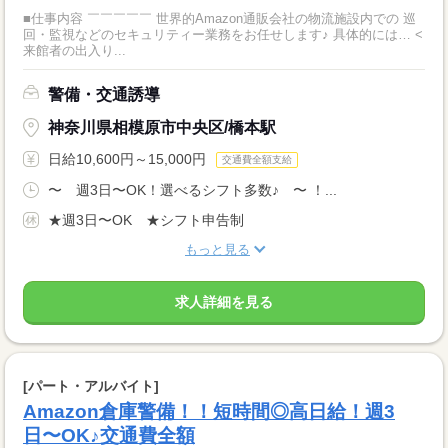
■仕事内容 ￣￣￣￣￣ 世界的Amazon通販会社の物流施設内での 巡
回・監視などのセキュリティー業務をお任せします♪ 具体的には… <
来館者の出入り...
警備・交通誘導
神奈川県相模原市中央区/橋本駅
日給10,600円～15,000円
交通費全額支給
〜 週3日〜OK！選べるシフト多数♪ 〜 ！...
★週3日〜OK ★シフト申告制
もっと見る
求人詳細を見る
[パート・アルバイト]
Amazon倉庫警備！！短時間◎高日給！週3
日〜OK♪交通費全額