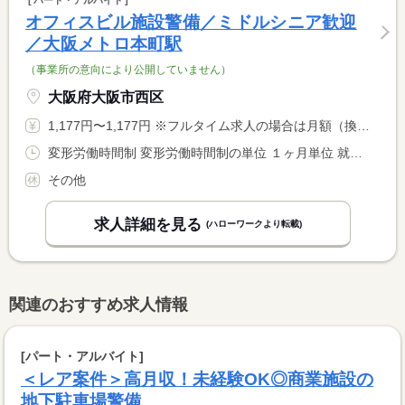
パート・アルバイト
オフィスビル施設警備／ミドルシニア歓迎
／大阪メトロ本町駅
（事業所の意向により公開していません）
大阪府大阪市西区
1,177円〜1,177円 ※フルタイム求人の場合は月額（換算額）、パート求人の場合は時間額を表示しています。
変形労働時間制 変形労働時間制の単位 １ヶ月単位 就業時間１ 17時00分〜9時00分 就業時間２ 9時00分〜18時00分 就業時間に関する特記事項 （１）８ｈ勤務＋時間外１．５時間：休憩３９０分（平日夜勤） <BR> （２）８ｈ勤務休憩６０分（土・日・祝のみ日勤） <BR> ※２名体制での勤務です。
その他
求人詳細を見る
(ハローワークより転載)
関連のおすすめ求人情報
[パート・アルバイト]
＜レア案件＞高月収！未経験OK◎商業施設の
地下駐車場警備