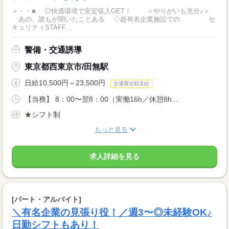
＋・・■ ◎快適環境で安定収入GET！ ＜やりがいも充分♪＞
あの、誰もが聞いたことある ◇超有名企業施設での セ
キュリティSTAFF...
警備・交通誘導
東京都西東京市/田無駅
日給10,500円～23,500円
交通費全額支給
【当務】 8：00〜翌8：00（実働16h／休憩8h...
★シフト制
もっと見る
求人詳細を見る
[パート・アルバイト]
＼有名企業の見張り役！／週3〜◎未経験OK♪
日勤シフトもあり！