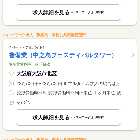
求人詳細を見る
(ハローワークより転載)
ハローワーク求人（掲載元：奈良公共職業安定所）
パート・アルバイト
警備業（中之島フェスティバルタワー）
阪奈警備保障 株式会社
大阪府大阪市北区
227,700円〜227,700円 ※フルタイム求人の場合は月額（換算額）、パート求人の場合は時間額を表示しています。
変形労働時間制 変形労働時間制の単位 １ヶ月単位 就業時間１ 8時00分〜17時30分 就業時間２ 8時30分〜18時00分 就業時間に関する特記事項 ＊（１）は固定的に３０分の残業を含むため、実質的な就業時間は <BR> 、８時００分〜１８時００分となります。 <BR> ＊（１）はウエストの勤務時間、（２）はタワーの勤務時間 <BR> ＊シフト制
その他
求人詳細を見る
(ハローワークより転載)