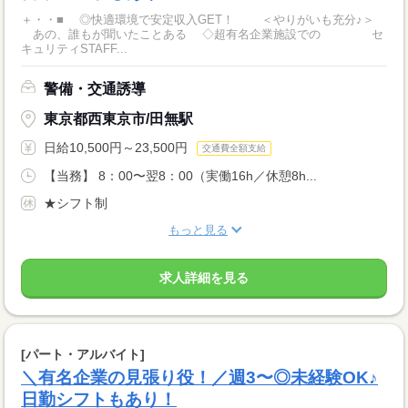
＋・・■ ◎快適環境で安定収入GET！ ＜やりがいも充分♪＞
あの、誰もが聞いたことある ◇超有名企業施設での セ
キュリティSTAFF...
警備・交通誘導
東京都西東京市/田無駅
日給10,500円～23,500円
交通費全額支給
【当務】 8：00〜翌8：00（実働16h／休憩8h...
★シフト制
もっと見る
求人詳細を見る
[パート・アルバイト]
＼有名企業の見張り役！／週3〜◎未経験OK♪
日勤シフトもあり！