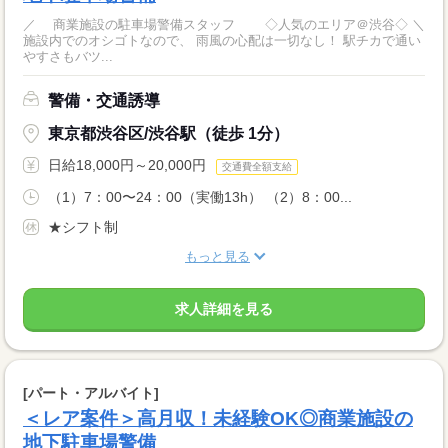
／ 商業施設の駐車場警備スタッフ ◇人気のエリア＠渋谷◇ ＼
施設内でのオシゴトなので、 雨風の心配は一切なし！ 駅チカで通い
やすさもバツ...
警備・交通誘導
東京都渋谷区/渋谷駅（徒歩 1分）
日給18,000円～20,000円
交通費全額支給
（1）7：00〜24：00（実働13h） （2）8：00...
★シフト制
もっと見る
求人詳細を見る
[パート・アルバイト]
＜レア案件＞高月収！未経験OK◎商業施設の
地下駐車場警備