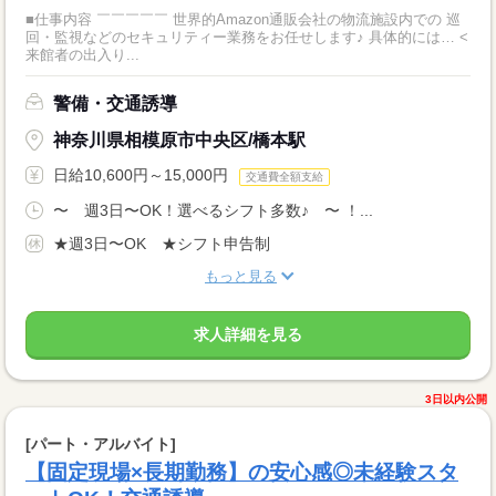
■仕事内容 ￣￣￣￣￣ 世界的Amazon通販会社の物流施設内での 巡
回・監視などのセキュリティー業務をお任せします♪ 具体的には… <
来館者の出入り...
警備・交通誘導
神奈川県相模原市中央区/橋本駅
日給10,600円～15,000円
交通費全額支給
〜 週3日〜OK！選べるシフト多数♪ 〜 ！...
★週3日〜OK ★シフト申告制
もっと見る
求人詳細を見る
3日以内公開
[パート・アルバイト]
【固定現場×長期勤務】の安心感◎未経験スタ