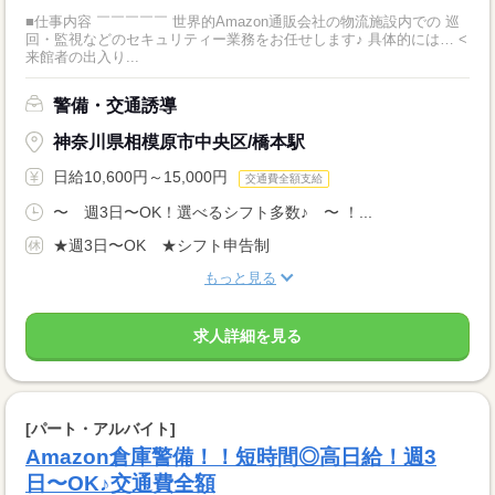
■仕事内容 ￣￣￣￣￣ 世界的Amazon通販会社の物流施設内での 巡
回・監視などのセキュリティー業務をお任せします♪ 具体的には… <
来館者の出入り...
警備・交通誘導
神奈川県相模原市中央区/橋本駅
日給10,600円～15,000円
交通費全額支給
〜 週3日〜OK！選べるシフト多数♪ 〜 ！...
★週3日〜OK ★シフト申告制
もっと見る
求人詳細を見る
[パート・アルバイト]
Amazon倉庫警備！！短時間◎高日給！週3
日〜OK♪交通費全額