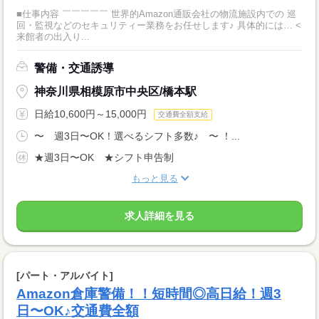
■仕事内容 ￣￣￣￣￣ 世界的Amazon通販会社の物流施設内での 巡
回・監視などのセキュリティー業務をお任せします♪ 具体的には… <
来館者の出入り...
警備・交通誘導
神奈川県相模原市中央区/橋本駅
日給10,600円～15,000円
交通費全額支給
〜 週3日〜OK！選べるシフト多数♪ 〜 ！...
★週3日〜OK ★シフト申告制
もっと見る
求人詳細を見る
[パート・アルバイト]
Amazon倉庫警備！！短時間◎高日給！週3
日〜OK♪交通費全額