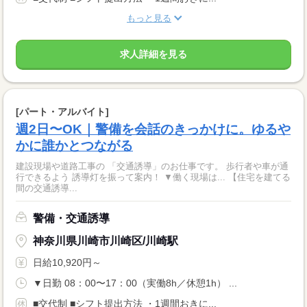
もっと見る
求人詳細を見る
[パート・アルバイト]
週2日〜OK｜警備を会話のきっかけに。ゆるや
かに誰かとつながる
建設現場や道路工事の 「交通誘導」のお仕事です。 歩行者や車が通
行できるよう 誘導灯を振って案内！ ▼働く現場は... 【住宅を建てる
間の交通誘導...
警備・交通誘導
神奈川県川崎市川崎区/川崎駅
日給10,920円～
▼日勤 08：00〜17：00（実働8h／休憩1h） ...
■交代制 ■シフト提出方法 ・1週間おきに...