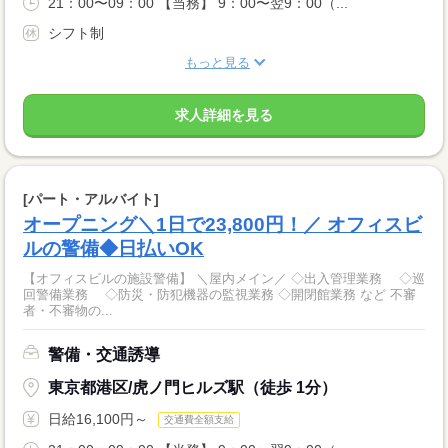
21：00〜09：00 【当務】 9：00〜翌9：00（...
シフト制
もっと見る
求人詳細を見る
[パート・アルバイト]
オープニング＼1日で23,800円！／ オフィスビ
ルの警備◆日払いOK
【オフィスビルの施設警備】 ＼屋内メイン／ ◇出入管理業務 ◇巡
回警備業務 ◇防災・防犯機器の監視業務 ◇開閉館業務 など 不審
者・不審物の...
警備・交通誘導
東京都港区/虎ノ門ヒルズ駅（徒歩 1分）
日給16,100円～
交通費全額支給