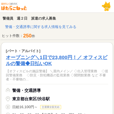
警備員 週２日 派遣の求人募集
警備・交通誘導に関する求人情報を見てみる
250
ヒット件数：
件
[パート・アルバイト]
オープニング＼1日で23,800円！／ オフィスビ
ルの警備◆日払いOK
【オフィスビルの施設警備】 ＼屋内メイン／ ◇出入管理業務 ◇巡
回警備業務 ◇防災・防犯機器の監視業務 ◇開閉館業務 など 不審
者・不審物の...
警備・交通誘導
東京都台東区/渋谷駅
日給16,100円～
交通費全額支給