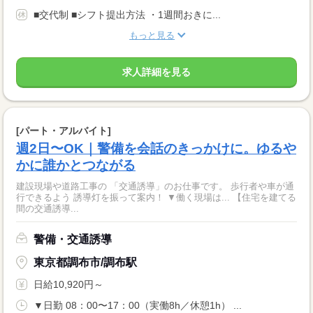
■交代制 ■シフト提出方法 ・1週間おきに...
もっと見る
求人詳細を見る
[パート・アルバイト]
週2日〜OK｜警備を会話のきっかけに。ゆるや
かに誰かとつながる
建設現場や道路工事の 「交通誘導」のお仕事です。 歩行者や車が通
行できるよう 誘導灯を振って案内！ ▼働く現場は... 【住宅を建てる
間の交通誘導...
警備・交通誘導
東京都調布市/調布駅
日給10,920円～
▼日勤 08：00〜17：00（実働8h／休憩1h） ...