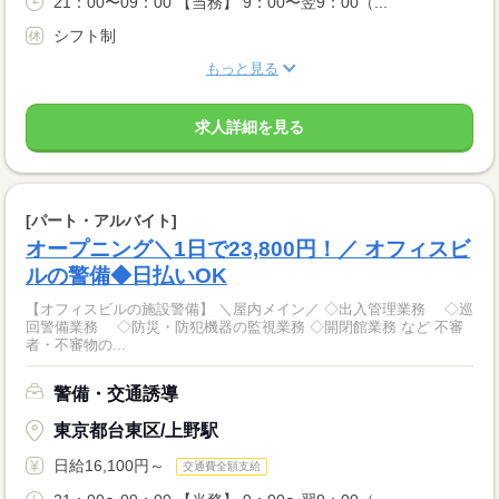
21：00〜09：00 【当務】 9：00〜翌9：00（...
シフト制
もっと見る
求人詳細を見る
[パート・アルバイト]
オープニング＼1日で23,800円！／ オフィスビ
ルの警備◆日払いOK
【オフィスビルの施設警備】 ＼屋内メイン／ ◇出入管理業務 ◇巡
回警備業務 ◇防災・防犯機器の監視業務 ◇開閉館業務 など 不審
者・不審物の...
警備・交通誘導
東京都台東区/上野駅
日給16,100円～
交通費全額支給