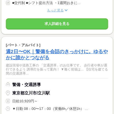
■交代制 ■シフト提出方法 ・1週間おきに...
もっと見る
求人詳細を見る
[パート・アルバイト]
週2日〜OK｜警備を会話のきっかけに。ゆるや
かに誰かとつながる
建設現場や道路工事の 「交通誘導」のお仕事です。 歩行者や車が通
行できるよう 誘導灯を振って案内！ ▼働く現場は... 【住宅を建てる
間の交通誘導...
警備・交通誘導
東京都立川市/立川駅
日給10,920円～
▼日勤 08：00〜17：00（実働8h／休憩1h） ...