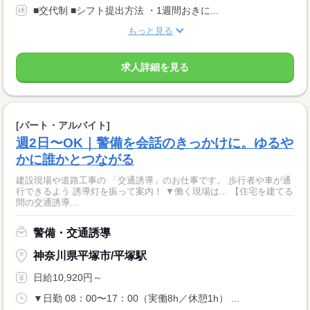
■交代制 ■シフト提出方法 ・1週間おきに...
もっと見る
求人詳細を見る
[パート・アルバイト]
週2日〜OK｜警備を会話のきっかけに。ゆるや
かに誰かとつながる
建設現場や道路工事の 「交通誘導」のお仕事です。 歩行者や車が通
行できるよう 誘導灯を振って案内！ ▼働く現場は... 【住宅を建てる
間の交通誘導...
警備・交通誘導
神奈川県平塚市/平塚駅
日給10,920円～
▼日勤 08：00〜17：00（実働8h／休憩1h） ...