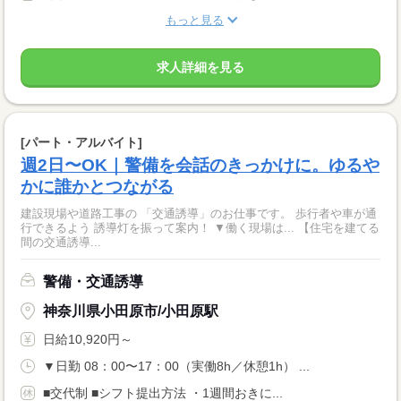
もっと見る
求人詳細を見る
[パート・アルバイト]
週2日〜OK｜警備を会話のきっかけに。ゆるや
かに誰かとつながる
建設現場や道路工事の 「交通誘導」のお仕事です。 歩行者や車が通
行できるよう 誘導灯を振って案内！ ▼働く現場は... 【住宅を建てる
間の交通誘導...
警備・交通誘導
神奈川県小田原市/小田原駅
日給10,920円～
▼日勤 08：00〜17：00（実働8h／休憩1h） ...
■交代制 ■シフト提出方法 ・1週間おきに...