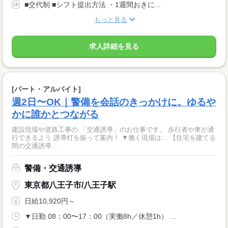
■交代制 ■シフト提出方法 ・1週間おきに...
もっと見る
求人詳細を見る
[パート・アルバイト]
週2日〜OK｜警備を会話のきっかけに。ゆるや
かに誰かとつながる
建設現場や道路工事の 「交通誘導」のお仕事です。 歩行者や車が通
行できるよう 誘導灯を振って案内！ ▼働く現場は... 【住宅を建てる
間の交通誘導...
警備・交通誘導
東京都八王子市/八王子駅
日給10,920円～
▼日勤 08：00〜17：00（実働8h／休憩1h） ...