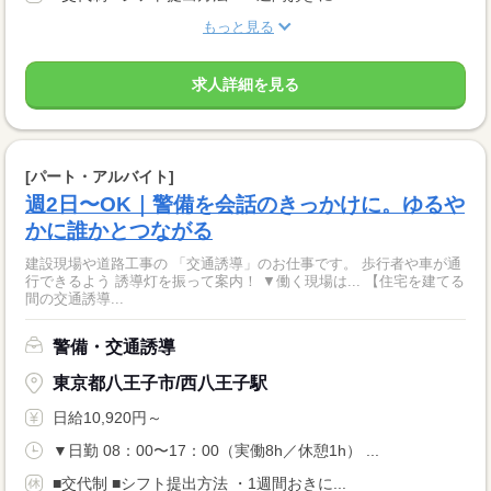
もっと見る
求人詳細を見る
[パート・アルバイト]
週2日〜OK｜警備を会話のきっかけに。ゆるや
かに誰かとつながる
建設現場や道路工事の 「交通誘導」のお仕事です。 歩行者や車が通
行できるよう 誘導灯を振って案内！ ▼働く現場は... 【住宅を建てる
間の交通誘導...
警備・交通誘導
東京都八王子市/西八王子駅
日給10,920円～
▼日勤 08：00〜17：00（実働8h／休憩1h） ...
■交代制 ■シフト提出方法 ・1週間おきに...