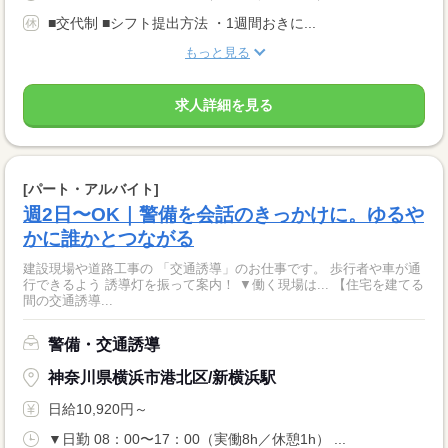
■交代制 ■シフト提出方法 ・1週間おきに...
もっと見る
求人詳細を見る
[パート・アルバイト]
週2日〜OK｜警備を会話のきっかけに。ゆるや
かに誰かとつながる
建設現場や道路工事の 「交通誘導」のお仕事です。 歩行者や車が通
行できるよう 誘導灯を振って案内！ ▼働く現場は... 【住宅を建てる
間の交通誘導...
警備・交通誘導
神奈川県横浜市港北区/新横浜駅
日給10,920円～
▼日勤 08：00〜17：00（実働8h／休憩1h） ...