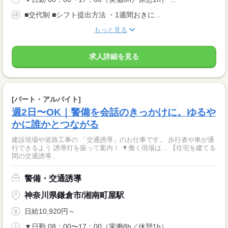
■交代制 ■シフト提出方法 ・1週間おきに...
もっと見る
求人詳細を見る
[パート・アルバイト]
週2日〜OK｜警備を会話のきっかけに。ゆるや
かに誰かとつながる
建設現場や道路工事の 「交通誘導」のお仕事です。 歩行者や車が通
行できるよう 誘導灯を振って案内！ ▼働く現場は... 【住宅を建てる
間の交通誘導...
警備・交通誘導
神奈川県鎌倉市/湘南町屋駅
日給10,920円～
▼日勤 08：00〜17：00（実働8h／休憩1h） ...