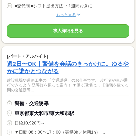
■交代制 ■シフト提出方法 ・1週間おきに...
もっと見る
求人詳細を見る
[パート・アルバイト]
週2日〜OK｜警備を会話のきっかけに。ゆるや
かに誰かとつながる
建設現場や道路工事の 「交通誘導」のお仕事です。 歩行者や車が通
行できるよう 誘導灯を振って案内！ ▼働く現場は... 【住宅を建てる
間の交通誘導...
警備・交通誘導
東京都東大和市/東大和市駅
日給10,920円～
▼日勤 08：00〜17：00（実働8h／休憩1h） ...