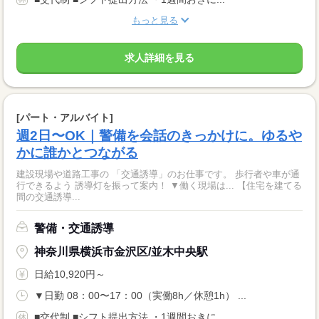
もっと見る
求人詳細を見る
[パート・アルバイト]
週2日〜OK｜警備を会話のきっかけに。ゆるや
かに誰かとつながる
建設現場や道路工事の 「交通誘導」のお仕事です。 歩行者や車が通
行できるよう 誘導灯を振って案内！ ▼働く現場は... 【住宅を建てる
間の交通誘導...
警備・交通誘導
神奈川県横浜市金沢区/並木中央駅
日給10,920円～
▼日勤 08：00〜17：00（実働8h／休憩1h） ...
■交代制 ■シフト提出方法 ・1週間おきに...