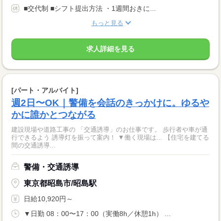
■交代制 ■シフト提出方法 ・1週間おきに...
もっと見る
求人詳細を見る
[パート・アルバイト]
週2日〜OK｜警備を会話のきっかけに。ゆるや
かに誰かとつながる
建設現場や道路工事の 「交通誘導」のお仕事です。 歩行者や車が通
行できるよう 誘導灯を振って案内！ ▼働く現場は... 【住宅を建てる
間の交通誘導...
警備・交通誘導
東京都昭島市/昭島駅
日給10,920円～
▼日勤 08：00〜17：00（実働8h／休憩1h） ...