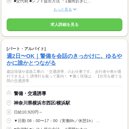
■交代制 ■シフト提出方法 ・1週間おきに...
もっと見る
求人詳細を見る
[パート・アルバイト]
週2日〜OK｜警備を会話のきっかけに。ゆるや
かに誰かとつながる
建設現場や道路工事の 「交通誘導」のお仕事です。 歩行者や車が通
行できるよう 誘導灯を振って案内！ ▼働く現場は... 【住宅を建てる
間の交通誘導...
警備・交通誘導
神奈川県横浜市西区/横浜駅
日給10,920円～
▼日勤 08：00〜17：00（実働8h／休憩1h） ...