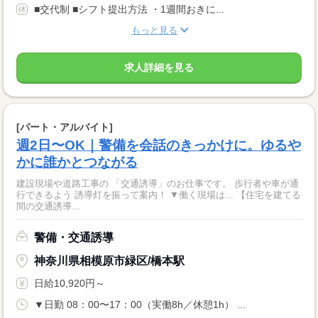
■交代制 ■シフト提出方法 ・1週間おきに...
もっと見る
求人詳細を見る
[パート・アルバイト]
週2日〜OK｜警備を会話のきっかけに。ゆるや
かに誰かとつながる
建設現場や道路工事の 「交通誘導」のお仕事です。 歩行者や車が通
行できるよう 誘導灯を振って案内！ ▼働く現場は... 【住宅を建てる
間の交通誘導...
警備・交通誘導
神奈川県相模原市緑区/橋本駅
日給10,920円～
▼日勤 08：00〜17：00（実働8h／休憩1h） ...