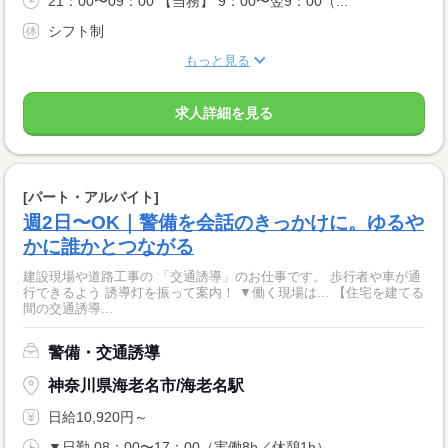
21：00〜09：00 【当務】 9：00〜翌9：00（...
シフト制
もっと見る
求人詳細を見る
[パート・アルバイト]
週2日〜OK｜警備を会話のきっかけに。ゆるや
かに誰かとつながる
建設現場や道路工事の 「交通誘導」のお仕事です。 歩行者や車が通
行できるよう 誘導灯を振って案内！ ▼働く現場は... 【住宅を建てる
間の交通誘導...
警備・交通誘導
神奈川県海老名市/海老名駅
日給10,920円～
▼日勤 08：00〜17：00（実働8h／休憩1h） ...