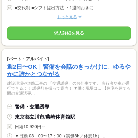
■交代制 ■シフト提出方法 ・1週間おきに...
もっと見る
求人詳細を見る
[パート・アルバイト]
週2日〜OK｜警備を会話のきっかけに。ゆるや
かに誰かとつながる
建設現場や道路工事の 「交通誘導」のお仕事です。 歩行者や車が通
行できるよう 誘導灯を振って案内！ ▼働く現場は... 【住宅を建てる
間の交通誘導...
警備・交通誘導
東京都立川市/柴崎体育館駅
日給10,920円～
▼日勤 08：00〜17：00（実働8h／休憩1h） ...