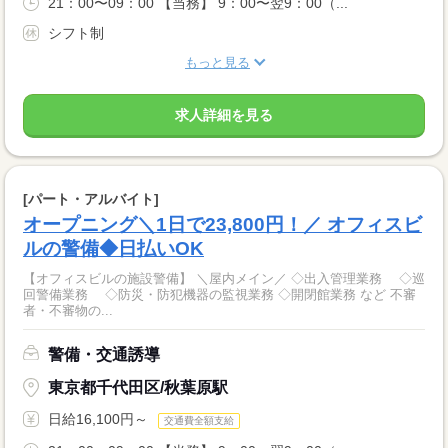
21：00〜09：00 【当務】 9：00〜翌9：00（...
シフト制
もっと見る
求人詳細を見る
[パート・アルバイト]
オープニング＼1日で23,800円！／ オフィスビ
ルの警備◆日払いOK
【オフィスビルの施設警備】 ＼屋内メイン／ ◇出入管理業務 ◇巡
回警備業務 ◇防災・防犯機器の監視業務 ◇開閉館業務 など 不審
者・不審物の...
警備・交通誘導
東京都千代田区/秋葉原駅
日給16,100円～
交通費全額支給