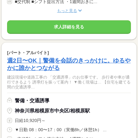
■交代制 ■シフト提出方法 ・1週間おきに...
もっと見る
求人詳細を見る
[パート・アルバイト]
週2日〜OK｜警備を会話のきっかけに。ゆるや
かに誰かとつながる
建設現場や道路工事の 「交通誘導」のお仕事です。 歩行者や車が通
行できるよう 誘導灯を振って案内！ ▼働く現場は... 【住宅を建てる
間の交通誘導...
警備・交通誘導
神奈川県相模原市中央区/相模原駅
日給10,920円～
▼日勤 08：00〜17：00（実働8h／休憩1h） ...