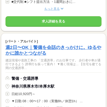
■交代制 ■シフト提出方法 ・1週間おきに...
もっと見る
求人詳細を見る
[パート・アルバイト]
週2日〜OK｜警備を会話のきっかけに。ゆるや
かに誰かとつながる
建設現場や道路工事の 「交通誘導」のお仕事です。 歩行者や車が通
行できるよう 誘導灯を振って案内！ ▼働く現場は... 【住宅を建てる
間の交通誘導...
警備・交通誘導
神奈川県厚木市/本厚木駅
日給10,920円～
▼日勤 08：00〜17：00（実働8h／休憩1h） ...