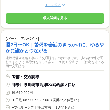
もっと見る
求人詳細を見る
[パート・アルバイト]
週2日〜OK｜警備を会話のきっかけに。ゆるや
かに誰かとつながる
建設現場や道路工事の 「交通誘導」のお仕事です。 歩行者や車が通
行できるよう 誘導灯を振って案内！ ▼働く現場は... 【住宅を建てる
間の交通誘導...
警備・交通誘導
神奈川県川崎市高津区/武蔵溝ノ口駅
日給10,920円～
▼日勤 08：00〜17：00（実働8h／休憩1h） ...
■交代制 ■シフト提出方法 ・1週間おきに...