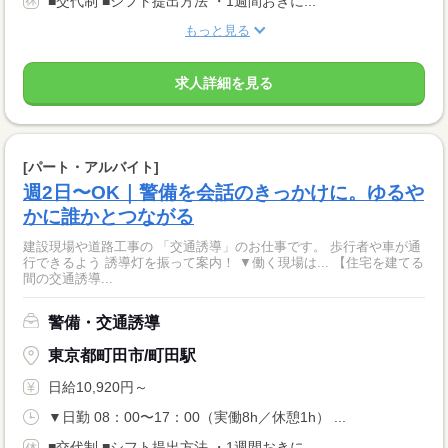
■交代制 ■シフト提出方法 ・1週間おきに...
もっと見る
求人詳細を見る
[パート・アルバイト]
週2日〜OK｜警備を会話のきっかけに。ゆるや
かに誰かとつながる
建設現場や道路工事の 「交通誘導」のお仕事です。 歩行者や車が通
行できるよう 誘導灯を振って案内！ ▼働く現場は... 【住宅を建てる
間の交通誘導...
警備・交通誘導
東京都町田市/町田駅
日給10,920円～
▼日勤 08：00〜17：00（実働8h／休憩1h） ...
■交代制 ■シフト提出方法 ・1週間おきに...