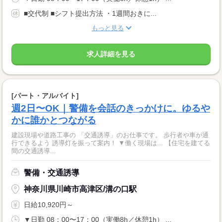
■交代制 ■シフト提出方法 ・1週間おきに...
もっと見る
求人詳細を見る
[パート・アルバイト]
週2日〜OK｜警備を会話のきっかけに。ゆるや
かに誰かとつながる
建設現場や道路工事の 「交通誘導」のお仕事です。 歩行者や車が通
行できるよう 誘導灯を振って案内！ ▼働く現場は... 【住宅を建てる
間の交通誘導...
警備・交通誘導
神奈川県川崎市高津区/溝の口駅
日給10,920円～
▼日勤 08：00〜17：00（実働8h／休憩1h） ...