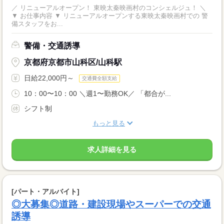
／ リニューアルオープン！ 東映太秦映画村のコンシェルジュ！ ＼
▼ お仕事内容 ▼ リニューアルオープンする東映太秦映画村での 警
備スタッフをお...
警備・交通誘導
京都府京都市山科区/山科駅
日給22,000円～
交通費全額支給
10：00〜10：00 ＼週1〜勤務OK／ 「都合が...
シフト制
もっと見る
求人詳細を見る
[パート・アルバイト]
◎大募集◎道路・建設現場やスーパーでの交通
誘導