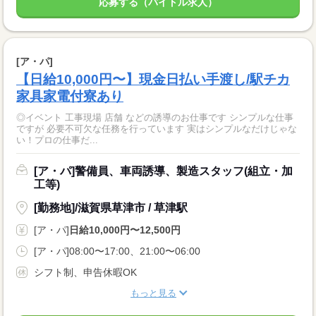
応募する（バイトル求人）
[ア・パ]
【日給10,000円〜】現金日払い手渡し/駅チカ
家具家電付寮あり
◎イベント 工事現場 店舗 などの誘導のお仕事です シンプルな仕事
ですが 必要不可欠な任務を行っています 実はシンプルなだけじゃな
い！プロの仕事だ...
[ア・パ]警備員、車両誘導、製造スタッフ(組立・加
工等)
[勤務地]/滋賀県草津市 / 草津駅
[ア・パ]
日給10,000円〜12,500円
[ア・パ]08:00〜17:00、21:00〜06:00
シフト制、申告休暇OK
もっと見る