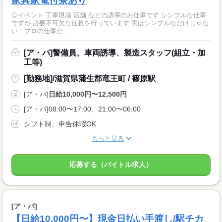
家具家電付寮あり
◎イベント 工事現場 店舗 などの誘導のお仕事です シンプルな仕事
ですが 必要不可欠な任務を行っています 実はシンプルなだけじゃな
い！プロの仕事だ...
[ア・パ]警備員、車両誘導、製造スタッフ(組立・加
工等)
[勤務地]/滋賀県蒲生郡竜王町 / 篠原駅
[ア・パ]
日給10,000円〜12,500円
[ア・パ]08:00〜17:00、21:00〜06:00
シフト制、申告休暇OK
もっと見る
応募する（バイトル求人）
[ア・パ]
【日給10,000円〜】現金日払い手渡し/駅チカ