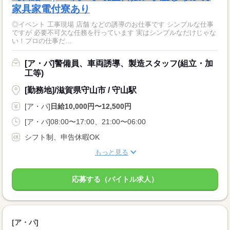
家具家電付寮あり
◎イベント 工事現場 店舗 などの誘導のお仕事です シンプルな仕事
ですが 必要不可欠な任務を行っています 実はシンプルなだけじゃな
い！プロの仕事だ...
[ア・パ]警備員、車両誘導、製造スタッフ(組立・加
工等)
[勤務地]/滋賀県守山市 / 守山駅
[ア・パ]
日給10,000円〜12,500円
[ア・パ]08:00〜17:00、21:00〜06:00
シフト制、申告休暇OK
もっと見る
応募する（バイトル求人）
[ア・パ]