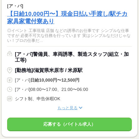
[ア・パ]
【日給10,000円〜】現金日払い手渡し/駅チカ
家具家電付寮あり
◎イベント 工事現場 店舗 などの誘導のお仕事です シンプルな仕事
ですが 必要不可欠な任務を行っています 実はシンプルなだけじゃな
い！プロの仕事だ...
[ア・パ]警備員、車両誘導、製造スタッフ(組立・加
工等)
[勤務地]/滋賀県米原市 / 米原駅
[ア・パ]
日給10,000円〜12,500円
[ア・パ]08:00〜17:00、21:00〜06:00
シフト制、申告休暇OK
もっと見る
応募する（バイトル求人）