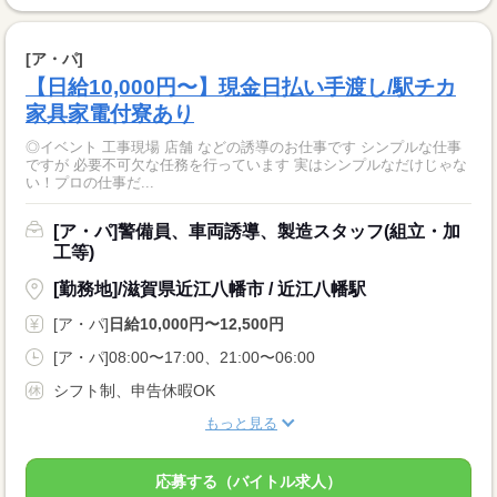
[ア・パ]
【日給10,000円〜】現金日払い手渡し/駅チカ
家具家電付寮あり
◎イベント 工事現場 店舗 などの誘導のお仕事です シンプルな仕事
ですが 必要不可欠な任務を行っています 実はシンプルなだけじゃな
い！プロの仕事だ...
[ア・パ]警備員、車両誘導、製造スタッフ(組立・加
工等)
[勤務地]/滋賀県近江八幡市 / 近江八幡駅
[ア・パ]
日給10,000円〜12,500円
[ア・パ]08:00〜17:00、21:00〜06:00
シフト制、申告休暇OK
もっと見る
応募する（バイトル求人）