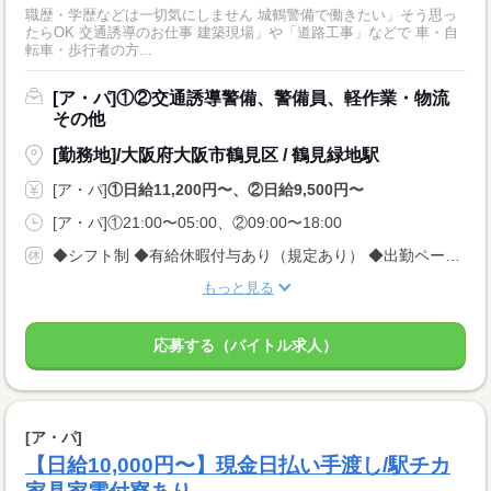
職歴・学歴などは一切気にしません 城鶴警備で働きたい」そう思っ
たらOK 交通誘導のお仕事 建築現場」や「道路工事」などで 車・自
転車・歩行者の方...
[ア・パ]①②交通誘導警備、警備員、軽作業・物流
その他
[勤務地]/大阪府大阪市鶴見区 / 鶴見緑地駅
[ア・パ]
①日給11,200円〜、②日給9,500円〜
[ア・パ]①21:00〜05:00、②09:00〜18:00
◆シフト制 ◆有給休暇付与あり（規定あり） ◆出勤ペース ＜完全自己都合シフト制＞なので、 平日のみ、土日のみももちろんOK！ 週1回、月1回でもOK！ ※3日前に入れる日を電話でご連絡ください
もっと見る
応募する（バイトル求人）
[ア・パ]
【日給10,000円〜】現金日払い手渡し/駅チカ