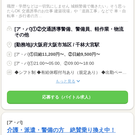
職歴・学歴などは一切気にしません 城鶴警備で働きたい」そう思っ
たらOK 交通誘導のお仕事 建築現場」や「道路工事」などで 車・自
転車・歩行者の方...
[ア・パ]①②交通誘導警備、警備員、軽作業・物流
その他
[勤務地]/大阪府大阪市旭区 / 千林大宮駅
[ア・パ]
①日給11,200円〜、②日給9,500円〜
[ア・パ]①21:00〜05:00、②09:00〜18:00
◆シフト制 ◆有給休暇付与あり（規定あり） ◆出勤ペース ＜完全自己都合シフト制＞なので、 平日のみ、土日のみももちろんOK！ 週1回、月1回でもOK！ ※3日前に入れる日を電話でご連絡ください
もっと見る
応募する（バイトル求人）
[ア・パ]
介護・派遣・警備の方 絶賛乗り換え中！