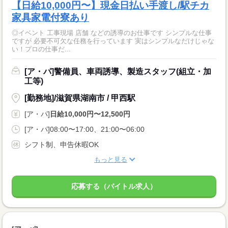
【日給10,000円〜】現金日払い手渡し/駅チカ
家具家電付寮あり
◎イベント 工事現場 店舗 などの誘導のお仕事です シンプルな仕事
ですが 必要不可欠な任務を行っています 実はシンプルなだけじゃな
い！プロの仕事だ...
[ア・パ]警備員、車両誘導、製造スタッフ(組立・加
工等)
[勤務地]/滋賀県湖南市 / 甲西駅
[ア・パ]
日給10,000円〜12,500円
[ア・パ]08:00〜17:00、21:00〜06:00
シフト制、申告休暇OK
もっと見る
応募する（バイトル求人）