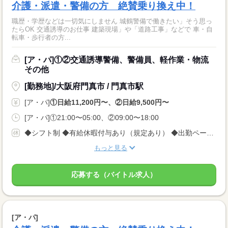
介護・派遣・警備の方 絶賛乗り換え中！
職歴・学歴などは一切気にしません 城鶴警備で働きたい」そう思っ
たらOK 交通誘導のお仕事 建築現場」や「道路工事」などで 車・自
転車・歩行者の方...
[ア・パ]①②交通誘導警備、警備員、軽作業・物流
その他
[勤務地]/大阪府門真市 / 門真市駅
[ア・パ]
①日給11,200円〜、②日給9,500円〜
[ア・パ]①21:00〜05:00、②09:00〜18:00
◆シフト制 ◆有給休暇付与あり（規定あり） ◆出勤ペース ＜完全自己都合シフト制＞なので、 平日のみ、土日のみももちろんOK！ 週1回、月1回でもOK！ ※3日前に入れる日を電話でご連絡ください
もっと見る
応募する（バイトル求人）
[ア・パ]