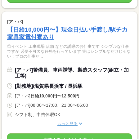
[ア・パ]
【日給10,000円〜】現金日払い手渡し/駅チカ
家具家電付寮あり
◎イベント 工事現場 店舗 などの誘導のお仕事です シンプルな仕事
ですが 必要不可欠な任務を行っています 実はシンプルなだけじゃな
い！プロの仕事だ...
[ア・パ]警備員、車両誘導、製造スタッフ(組立・加
工等)
[勤務地]/滋賀県長浜市 / 長浜駅
[ア・パ]
日給10,000円〜12,500円
[ア・パ]08:00〜17:00、21:00〜06:00
シフト制、申告休暇OK
もっと見る