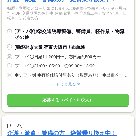
職歴・学歴などは一切気にしません 城鶴警備で働きたい」そう思っ
たらOK 交通誘導のお仕事 建築現場」や「道路工事」などで 車・自
転車・歩行者の方...
[ア・パ]①②交通誘導警備、警備員、軽作業・物流
その他
[勤務地]/大阪府東大阪市 / 布施駅
[ア・パ]
①日給11,200円〜、②日給9,500円〜
[ア・パ]①21:00〜05:00、②09:00〜18:00
◆シフト制 ◆有給休暇付与あり（規定あり） ◆出勤ペース ＜完全自己都合シフト制＞なので、 平日のみ、土日のみももちろんOK！ 週1回、月1回でもOK！ ※3日前に入れる日を電話でご連絡ください
もっと見る
応募する（バイトル求人）
[ア・パ]
介護・派遣・警備の方 絶賛乗り換え中！