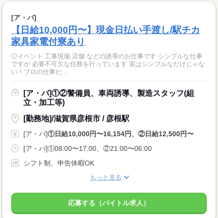
[ア・パ]
【日給10,000円〜】現金日払い手渡し/駅チカ
家具家電付寮あり
◎イベント 工事現場 店舗 などの誘導のお仕事です シンプルな仕事
ですが 必要不可欠な任務を行っています 実はシンプルなだけじゃな
い！プロの仕事だ...
[ア・パ]①②警備員、車両誘導、製造スタッフ(組
立・加工等)
[勤務地]/滋賀県彦根市 / 彦根駅
[ア・パ]
①日給10,000円〜16,154円、②日給12,500円〜
[ア・パ]①08:00〜17:00、②21:00〜06:00
シフト制、申告休暇OK
もっと見る
応募する（バイトル求人）