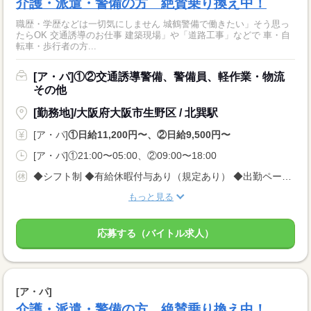
介護・派遣・警備の方 絶賛乗り換え中！
職歴・学歴などは一切気にしません 城鶴警備で働きたい」そう思っ
たらOK 交通誘導のお仕事 建築現場」や「道路工事」などで 車・自
転車・歩行者の方...
[ア・パ]①②交通誘導警備、警備員、軽作業・物流
その他
[勤務地]/大阪府大阪市生野区 / 北巽駅
[ア・パ]
①日給11,200円〜、②日給9,500円〜
[ア・パ]①21:00〜05:00、②09:00〜18:00
◆シフト制 ◆有給休暇付与あり（規定あり） ◆出勤ペース ＜完全自己都合シフト制＞なので、 平日のみ、土日のみももちろんOK！ 週1回、月1回でもOK！ ※3日前に入れる日を電話でご連絡ください
もっと見る
応募する（バイトル求人）
[ア・パ]
介護・派遣・警備の方 絶賛乗り換え中！