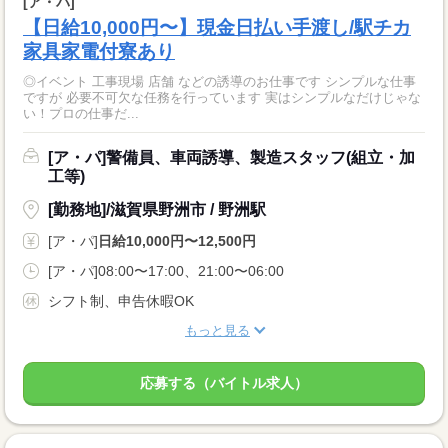
[ア・パ]
【日給10,000円〜】現金日払い手渡し/駅チカ
家具家電付寮あり
◎イベント 工事現場 店舗 などの誘導のお仕事です シンプルな仕事
ですが 必要不可欠な任務を行っています 実はシンプルなだけじゃな
い！プロの仕事だ...
[ア・パ]警備員、車両誘導、製造スタッフ(組立・加
工等)
[勤務地]/滋賀県野洲市 / 野洲駅
[ア・パ]
日給10,000円〜12,500円
[ア・パ]08:00〜17:00、21:00〜06:00
シフト制、申告休暇OK
もっと見る
応募する（バイトル求人）