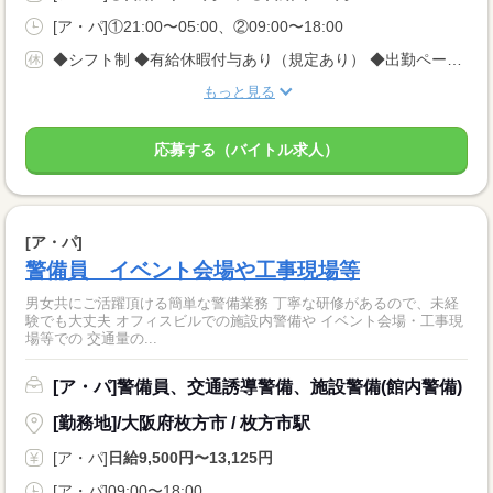
[ア・パ]①21:00〜05:00、②09:00〜18:00
◆シフト制 ◆有給休暇付与あり（規定あり） ◆出勤ペース ＜完全自己都合シフト制＞なので、 平日のみ、土日のみももちろんOK！ 週1回、月1回でもOK！ ※3日前に入れる日を電話でご連絡ください
もっと見る
応募する（バイトル求人）
[ア・パ]
警備員 イベント会場や工事現場等
男女共にご活躍頂ける簡単な警備業務 丁寧な研修があるので、未経
験でも大丈夫 オフィスビルでの施設内警備や イベント会場・工事現
場等での 交通量の...
[ア・パ]警備員、交通誘導警備、施設警備(館内警備)
[勤務地]/大阪府枚方市 / 枚方市駅
[ア・パ]
日給9,500円〜13,125円
[ア・パ]09:00〜18:00