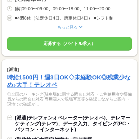
[契]09:00〜09:00、09:00〜18:00、11:00〜20:00
■4週8休（法定休日4日、所定休日4日） ■シフト制
もっと見る
応募する（バイトル求人）
[派遣]
時給1500円！週3日OK◇未経験OK◎残業少な
め♪大手！テレオペ
◎全国のパーキング(駐車場)に関する問合せ対応 ・ご利使用者や警備
員からの問合せ対応 専用端末で現場写真等を確認しながらご案内 ・
現地での確認が...
[派遣]テレフォンオペレーター(テレオペ)、テレマー
ケティング(テレマ)、データ入力、タイピング(PC・
パソコン・インターネット)