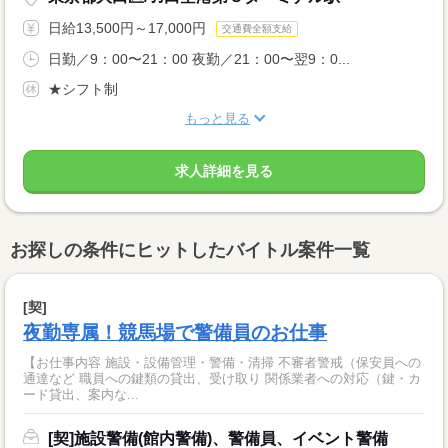
日給13,500円～17,000円
交通費全額支給
日勤／9：00〜21：00 夜勤／21：00〜翌9：0...
★シフト制
もっと見る
求人詳細を見る
お探しの条件にヒットしたバイトル案件一覧
[契]
夜勤専属！競馬場で警備員のお仕事
【お仕事内容 施設・設備管理・警備・清掃 不審者警戒（保安員への
通達など 職員への鍵類の貸出、受け取り 関係業者への対応（鍵・カ
ード貸出、案内な...
[契]施設警備(館内警備)、警備員、イベント警備