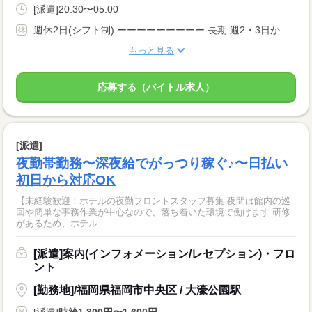
[派遣]20:30〜05:00
週休2日(シフト制) ーーーーーーーーー 長期 週2・3日からOK 副業・WワークOK ーーーーーーーーー
もっと見る
応募する（バイトル求人）
[派遣]
夜勤帯勤務〜深夜給でがっつり稼ぐ♪〜日払い
初日から対応OK
【未経験歓迎！ホテルの夜勤フロントスタッフ募集 夜間は館内の巡
回や簡単な事務作業が中心なので、落ち着いた環境で働けます 研修
があるため、ホテル...
[派遣]案内(インフォメーション/レセプション)・フロ
ント
[勤務地]/福岡県福岡市中央区 / 大濠公園駅