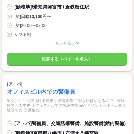
[勤務地]/愛知県弥富市 / 近鉄蟹江駅
[契]
日給13,100円〜
[契]20:00〜07:00
シフト制
もっと見る
応募する（バイトル求人）
[ア・パ]
オフィスビル内での警備員
男女共にご活躍頂ける簡単な警備業務 丁寧な研修があるので、未経
験でも大丈夫 オフィスビルでの施設内警備や イベント会場・工事現
場等での 交通量の...
[ア・パ]警備員、交通誘導警備、施設警備(館内警備)
[勤務地]/京都府八幡市 / 石清水八幡宮駅