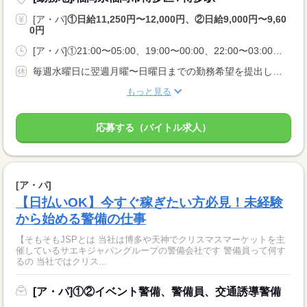
[ア・パ]
①日給11,250円〜12,000円、②日給9,000円〜9,60
0円
[ア・パ]①21:00〜05:00、19:00〜00:00、22:00〜03:00、②09:00〜18:00、07:00〜15:00、08:00〜16:00
毎週水曜日に翌週月曜〜日曜日までの勤務希望を提出して頂くので、 休暇前にはガッツリ働いて貯金モード！ 休暇期間にはしっかり休んで遊びモード！ ご自身のライフスタイルに合わせてシフトを作れます！
もっと見る
応募する（バイトル求人）
[ア・パ]
【日払いOK】今すぐ稼ぎたい方必見！未経験
から始める警備の仕事
【そもそもJSPとは 当社は博多や天神でクリスマスマーケットを主
催しているサエキジャパングループの警備会社です 警備員って何す
るの 当社ではクリス...
[ア・パ]①②イベント警備、警備員、交通誘導警備