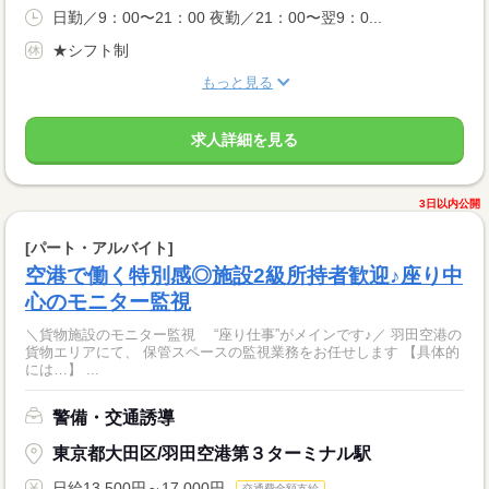
日勤／9：00〜21：00 夜勤／21：00〜翌9：0...
★シフト制
もっと見る
求人詳細を見る
3日以内公開
[パート・アルバイト]
空港で働く特別感◎施設2級所持者歓迎♪座り中
心のモニター監視
＼貨物施設のモニター監視 “座り仕事”がメインです♪／ 羽田空港の
貨物エリアにて、 保管スペースの監視業務をお任せします 【具体的
には…】 ...
警備・交通誘導
東京都大田区/羽田空港第３ターミナル駅
日給13,500円～17,000円
交通費全額支給