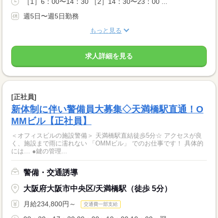
［1］6：00〜14：30 ［2］14：30〜23：00 ...
週5日〜週5日勤務
もっと見る
求人詳細を見る
[正社員]
新体制に伴い警備員大募集◇天満橋駅直通！O
MMビル【正社員】
＜オフィスビルの施設警備＞ 天満橋駅直結徒歩5分☆ アクセスが良
く、施設まで雨に濡れない 「OMMビル」 でのお仕事です！ 具体的
には… ●鍵の管理...
警備・交通誘導
大阪府大阪市中央区/天満橋駅（徒歩 5分）
月給234,800円～
交通費一部支給