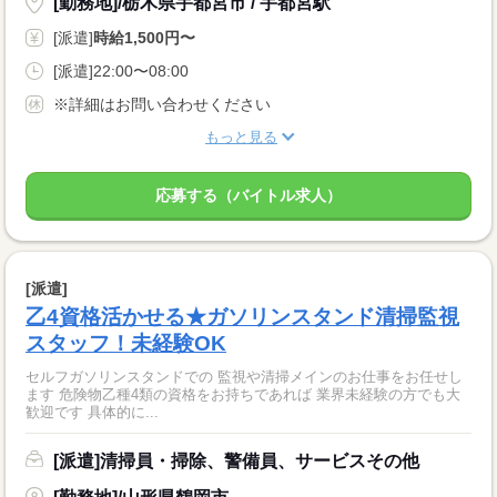
[勤務地]/栃木県宇都宮市 / 宇都宮駅
[派遣]
時給1,500円〜
[派遣]22:00〜08:00
※詳細はお問い合わせください
もっと見る
応募する（バイトル求人）
[派遣]
乙4資格活かせる★ガソリンスタンド清掃監視
スタッフ！未経験OK
セルフガソリンスタンドでの 監視や清掃メインのお仕事をお任せし
ます 危険物乙種4類の資格をお持ちであれば 業界未経験の方でも大
歓迎です 具体的に...
[派遣]清掃員・掃除、警備員、サービスその他