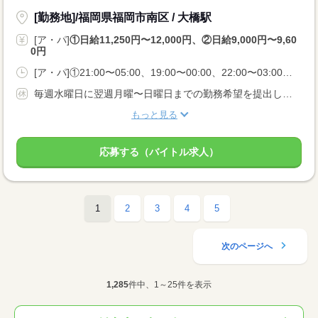
[勤務地]/福岡県福岡市南区 / 大橋駅
[ア・パ]
①日給11,250円〜12,000円、②日給9,000円〜9,60
0円
[ア・パ]①21:00〜05:00、19:00〜00:00、22:00〜03:00、②09:00〜18:00、07:00〜15:00、08:00〜16:00
毎週水曜日に翌週月曜〜日曜日までの勤務希望を提出して頂くので、 休暇前にはガッツリ働いて貯金モード！ 休暇期間にはしっかり休んで遊びモード！ ご自身のライフスタイルに合わせてシフトを作れます！
もっと見る
応募する（バイトル求人）
1
2
3
4
5
次のページへ
1,285
件中、1～25件を表示