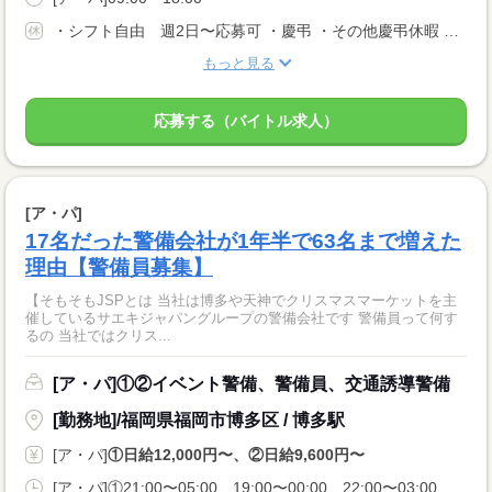
・シフト自由 週2日〜応募可 ・慶弔 ・その他慶弔休暇 ・病休 ・有給休暇 ・出産休暇 ・育児・産前・産後休暇 ・その他社内規定による休暇有 ・雇用形態や、勤務日数により変動あり
もっと見る
応募する（バイトル求人）
[ア・パ]
17名だった警備会社が1年半で63名まで増えた
理由【警備員募集】
【そもそもJSPとは 当社は博多や天神でクリスマスマーケットを主
催しているサエキジャパングループの警備会社です 警備員って何す
るの 当社ではクリス...
[ア・パ]①②イベント警備、警備員、交通誘導警備
[勤務地]/福岡県福岡市博多区 / 博多駅
[ア・パ]
①日給12,000円〜、②日給9,600円〜
[ア・パ]①21:00〜05:00、19:00〜00:00、22:00〜03:00、②09:00〜18:00、07:00〜15:00、08:00〜16:00