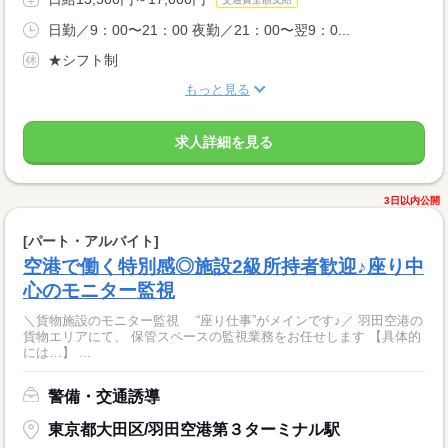
日勤／9：00〜21：00 夜勤／21：00〜翌9：0...
★シフト制
もっと見る
求人詳細を見る
3日以内公開
[パート・アルバイト]
空港で働く特別感◎施設2級所持者歓迎♪座り中
心のモニター監視
＼貨物施設のモニター監視 “座り仕事”がメインです♪／ 羽田空港の
貨物エリアにて、 保管スペースの監視業務をお任せします 【具体的
には…】 ...
警備・交通誘導
東京都大田区/羽田空港第３ターミナル駅