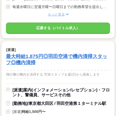
毎週水曜日に翌週月曜〜日曜日までの勤務希望を提出して頂くので、 休暇前にはガッツリ働いて貯金モード！ 休暇期間にはしっかり休んで遊びモード！ ご自身のライフスタイルに合わせてシフトを作れます！
もっと見る
応募する（バイトル求人）
[派遣]
最大時給1,875円◎羽田空港で機内清掃スタッ
フ◎機内清掃
・・・・・・・・・・・・・・・・・・・・・・・・・・・・・・・・
飛行機の機内を清掃する 空港スタッフを週2日から募集します
・・・・・・・・・...
[派遣]案内(インフォメーション/レセプション)・フロ
ント、警備員、サービスその他
[勤務地]/東京都大田区 / 羽田空港第１ターミナル駅
[派遣]
時給1,500円〜