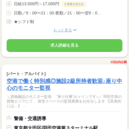
日給13,500円～17,000円
交通費全額支給
日勤／9：00〜21：00 夜勤／21：00〜翌9：0...
★シフト制
もっと見る
求人詳細を見る
3日以内公開
[パート・アルバイト]
空港で働く特別感◎施設2級所持者歓迎♪座り中
心のモニター監視
＼貨物施設のモニター監視 “座り仕事”がメインです♪／ 羽田空港の
貨物エリアにて、 保管スペースの監視業務をお任せします 【具体的
には…】 ...
警備・交通誘導
東京都大田区/羽田空港第３ターミナル駅