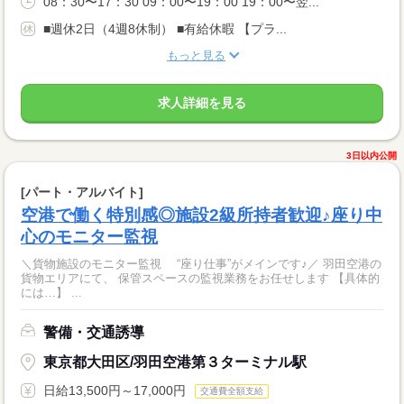
08：30〜17：30 09：00〜19：00 19：00〜翌...
■週休2日（4週8休制） ■有給休暇 【プラ...
もっと見る
求人詳細を見る
3日以内公開
[パート・アルバイト]
空港で働く特別感◎施設2級所持者歓迎♪座り中
心のモニター監視
＼貨物施設のモニター監視 “座り仕事”がメインです♪／ 羽田空港の
貨物エリアにて、 保管スペースの監視業務をお任せします 【具体的
には…】 ...
警備・交通誘導
東京都大田区/羽田空港第３ターミナル駅
日給13,500円～17,000円
交通費全額支給