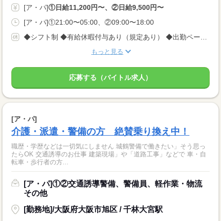
[ア・パ]
①日給11,200円〜、②日給9,500円〜
[ア・パ]①21:00〜05:00、②09:00〜18:00
◆シフト制 ◆有給休暇付与あり（規定あり） ◆出勤ペース ＜完全自己都合シフト制＞なので、 平日のみ、土日のみももちろんOK！ 週1回、月1回でもOK！ ※3日前に入れる日を電話でご連絡ください
もっと見る
応募する（バイトル求人）
[ア・パ]
介護・派遣・警備の方 絶賛乗り換え中！
職歴・学歴などは一切気にしません 城鶴警備で働きたい」そう思っ
たらOK 交通誘導のお仕事 建築現場」や「道路工事」などで 車・自
転車・歩行者の方...
[ア・パ]①②交通誘導警備、警備員、軽作業・物流
その他
[勤務地]/大阪府大阪市旭区 / 千林大宮駅