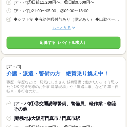
[ア・パ]
①日給11,200円〜、②日給9,500円〜
[ア・パ]①21:00〜05:00、②09:00〜18:00
◆シフト制 ◆有給休暇付与あり（規定あり） ◆出勤ペース ＜完全自己都合シフト制＞なので、 平日のみ、土日のみももちろんOK！ 週1回、月1回でもOK！ ※3日前に入れる日を電話でご連絡ください
もっと見る
応募する（バイトル求人）
[ア・パ]
介護・派遣・警備の方 絶賛乗り換え中！
職歴・学歴などは一切気にしません 城鶴警備で働きたい」そう思っ
たらOK 交通誘導のお仕事 建築現場」や「道路工事」などで 車・自
転車・歩行者の方...
[ア・パ]①②交通誘導警備、警備員、軽作業・物流
その他
[勤務地]/大阪府門真市 / 門真市駅