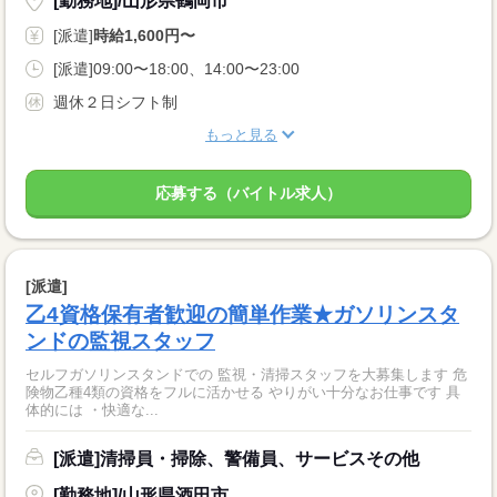
[勤務地]/山形県鶴岡市
[派遣]
時給1,600円〜
[派遣]09:00〜18:00、14:00〜23:00
週休２日シフト制
もっと見る
応募する（バイトル求人）
[派遣]
乙4資格保有者歓迎の簡単作業★ガソリンスタ
ンドの監視スタッフ
セルフガソリンスタンドでの 監視・清掃スタッフを大募集します 危
険物乙種4類の資格をフルに活かせる やりがい十分なお仕事です 具
体的には ・快適な...
[派遣]清掃員・掃除、警備員、サービスその他
[勤務地]/山形県酒田市