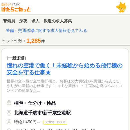
警備員 深夜 求人 派遣の求人募集
警備・交通誘導に関する求人情報を見てみる
1,285
ヒット件数：
件
[一般派遣]
憧れの空港で働く！未経験から始める飛行機の
安全を守る仕事★
世界の空へ飛び立つ飛行機と、お客様の大切な旅を裏側から支える
やりがい満載のお仕事です！ ＜主な業務＞ ・手荷物を運ぶベルトコ
ンベアの簡単な点...
梱包・仕分け・検品
北海道千歳市/新千歳空港駅
時給1,450円～
交通費一部支給