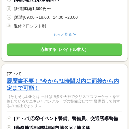
[派遣]
時給1,600円〜
[派遣]09:00〜18:00、14:00〜23:00
週休２日シフト制
もっと見る
応募する（バイトル求人）
[ア・パ]
履歴書不要！"今から"1時間以内に面接から内
定まで可能！
【そもそもJSPとは 当社は博多や天神でクリスマスマーケットを主
催しているサエキジャパングループの警備会社です 警備員って何す
るの 当社ではクリス...
[ア・パ]①②イベント警備、警備員、交通誘導警備
[勤務地]/福岡県福岡市博多区 / 博多駅