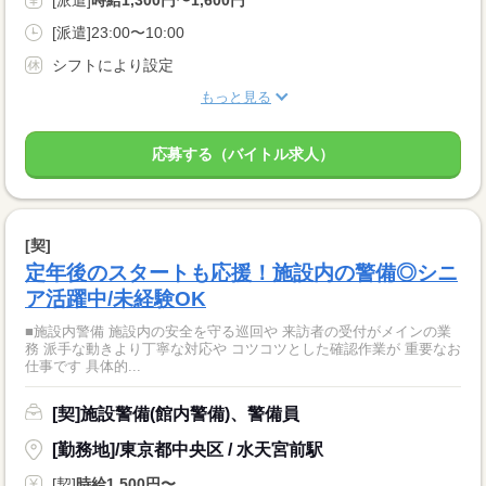
[派遣]
時給1,300円〜1,600円
[派遣]23:00〜10:00
シフトにより設定
もっと見る
応募する（バイトル求人）
[契]
定年後のスタートも応援！施設内の警備◎シニ
ア活躍中/未経験OK
■施設内警備 施設内の安全を守る巡回や 来訪者の受付がメインの業
務 派手な動きより丁寧な対応や コツコツとした確認作業が 重要なお
仕事です 具体的...
[契]施設警備(館内警備)、警備員
[勤務地]/東京都中央区 / 水天宮前駅
[契]
時給1,500円〜