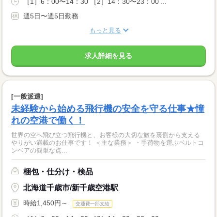
［1］6：00〜14：30 ［2］14：30〜23：00 ...
週5日〜週5日勤務
もっと見る
求人詳細を見る
[一般派遣]
未経験から始める飛行機の安全を守る仕事★憧
れの空港で働く！
世界の空へ飛び立つ飛行機と、お客様の大切な旅を裏側から支える
やりがい満載のお仕事です！ ＜主な業務＞ ・手荷物を運ぶベルトコ
ンベアの簡単な点...
梱包・仕分け・検品
北海道千歳市/新千歳空港駅
時給1,450円～
交通費一部支給