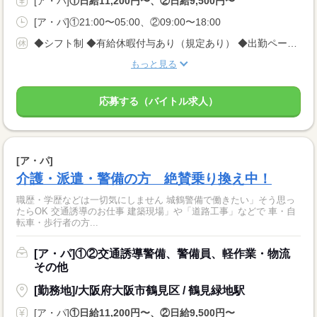
[ア・パ]
①日給11,200円〜、②日給9,500円〜
[ア・パ]①21:00〜05:00、②09:00〜18:00
◆シフト制 ◆有給休暇付与あり（規定あり） ◆出勤ペース ＜完全自己都合シフト制＞なので、 平日のみ、土日のみももちろんOK！ 週1回、月1回でもOK！ ※3日前に入れる日を電話でご連絡ください
もっと見る
応募する（バイトル求人）
[ア・パ]
介護・派遣・警備の方 絶賛乗り換え中！
職歴・学歴などは一切気にしません 城鶴警備で働きたい」そう思っ
たらOK 交通誘導のお仕事 建築現場」や「道路工事」などで 車・自
転車・歩行者の方...
[ア・パ]①②交通誘導警備、警備員、軽作業・物流
その他
[勤務地]/大阪府大阪市鶴見区 / 鶴見緑地駅
[ア・パ]
①日給11,200円〜、②日給9,500円〜