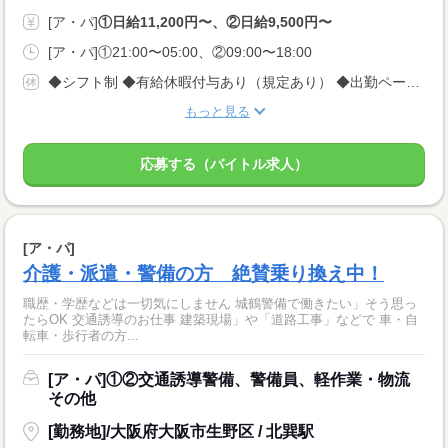
[ア・パ]
①日給11,200円〜、②日給9,500円〜
[ア・パ]①21:00〜05:00、②09:00〜18:00
◆シフト制 ◆有給休暇付与あり（規定あり） ◆出勤ペース ＜完全自己都合シフト制＞なので、 平日のみ、土日のみももちろんOK！ 週1回、月1回でもOK！ ※3日前に入れる日を電話でご連絡ください
もっと見る
応募する（バイトル求人）
[ア・パ]
介護・派遣・警備の方 絶賛乗り換え中！
職歴・学歴などは一切気にしません 城鶴警備で働きたい」そう思っ
たらOK 交通誘導のお仕事 建築現場」や「道路工事」などで 車・自
転車・歩行者の方...
[ア・パ]①②交通誘導警備、警備員、軽作業・物流
その他
[勤務地]/大阪府大阪市生野区 / 北巽駅