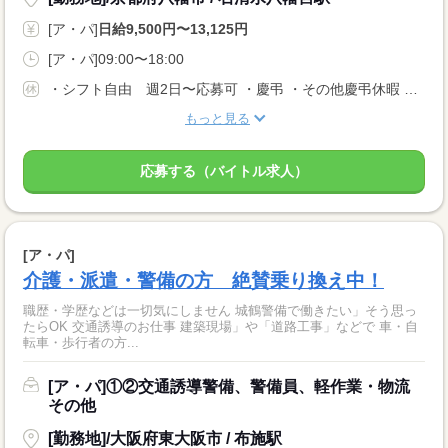
[ア・パ]
日給9,500円〜13,125円
[ア・パ]09:00〜18:00
・シフト自由 週2日〜応募可 ・慶弔 ・その他慶弔休暇 ・病休 ・有給休暇 ・出産休暇 ・育児・産前・産後休暇 ・その他社内規定による休暇有 ・雇用形態や、勤務日数により変動あり
もっと見る
応募する（バイトル求人）
[ア・パ]
介護・派遣・警備の方 絶賛乗り換え中！
職歴・学歴などは一切気にしません 城鶴警備で働きたい」そう思っ
たらOK 交通誘導のお仕事 建築現場」や「道路工事」などで 車・自
転車・歩行者の方...
[ア・パ]①②交通誘導警備、警備員、軽作業・物流
その他
[勤務地]/大阪府東大阪市 / 布施駅