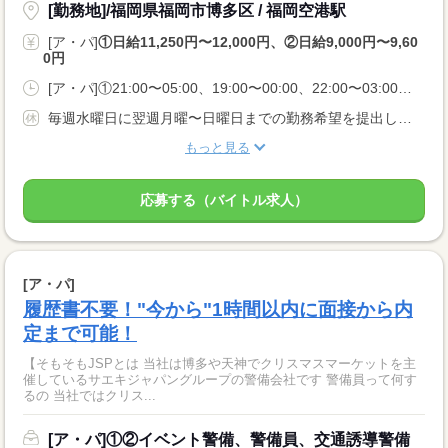
[勤務地]/福岡県福岡市博多区 / 福岡空港駅
[ア・パ]
①日給11,250円〜12,000円、②日給9,000円〜9,60
0円
[ア・パ]①21:00〜05:00、19:00〜00:00、22:00〜03:00、②09:00〜18:00、07:00〜15:00、08:00〜16:00
毎週水曜日に翌週月曜〜日曜日までの勤務希望を提出して頂くので、 休暇前にはガッツリ働いて貯金モード！ 休暇期間にはしっかり休んで遊びモード！ ご自身のライフスタイルに合わせてシフトを作れます！
もっと見る
応募する（バイトル求人）
[ア・パ]
履歴書不要！"今から"1時間以内に面接から内
定まで可能！
【そもそもJSPとは 当社は博多や天神でクリスマスマーケットを主
催しているサエキジャパングループの警備会社です 警備員って何す
るの 当社ではクリス...
[ア・パ]①②イベント警備、警備員、交通誘導警備