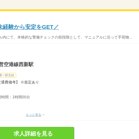
未経験から安定をGET／
ル内にて、本格的な警備チェックの前段階として、マニュアルに沿って手荷物...
市営空港線西新駅
費一部支給
交通費備考】 ※規定あり
憩時間：1時間00分
もっと見る
求人詳細を見る