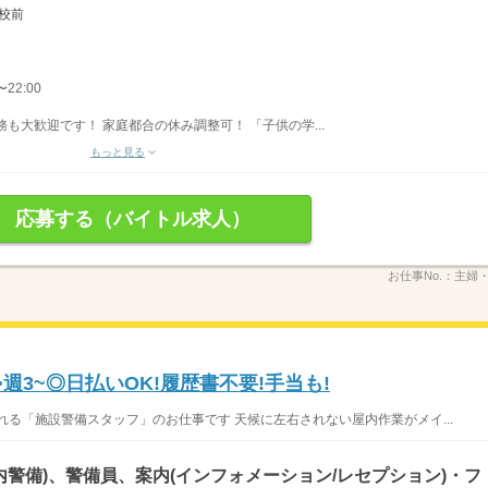
学校前
22:00
も大歓迎です！ 家庭都合の休み調整可！ 「子供の学...
もっと見る
応募する（バイトル求人）
お仕事No.：
主婦
週3~◎日払いOK!履歴書不要!手当も!
れる「施設警備スタッフ」のお仕事です 天候に左右されない屋内作業がメイ...
内警備)、警備員、案内(インフォメーション/レセプション)・フ