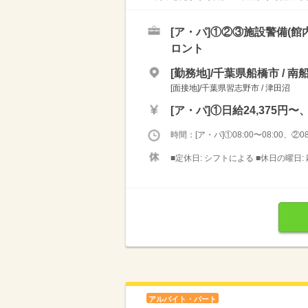
[ア・パ]
①②③施設警備(館
ロント
[勤務地]/千葉県船橋市 / 南
[面接地]/千葉県習志野市 / 津田沼
[ア・パ]
①日給24,375円〜
時間：[ア・パ]①08:00〜08:00、②08:
■定休日: シフトによる ■休日の曜日:
アルバイト・パート