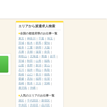
エリアから派遣求人検索
全国の都道府県のお仕事一覧
東京
神奈川
千葉
埼玉
茨城
栃木
群馬
愛知
岐阜
三重
静岡
大阪
兵庫
京都
滋賀
奈良
和歌山
北海道
青森
岩手
宮城
秋田
山形
福島
山梨
長野
新潟
富山
石川
福井
岡山
鳥取
島根
山口
香川
徳島
愛媛
高知
福岡
佐賀
長崎
熊本
大分
宮崎
鹿児島
沖縄
人気のエリアのお仕事一覧
港区
千代田区
新宿区
中央区
渋谷区
品川区