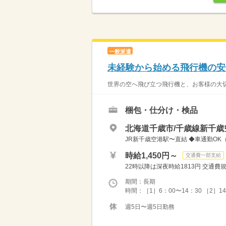
一般派遣
未経験から始める飛行機の安
世界の空へ飛び立つ飛行機と、お客様の大切
梱包・仕分け・検品
北海道千歳市/千歳線新千歳
JR新千歳空港駅〜直結 ◆車通勤OK
時給1,450円～
交通費一部支給
22時以降は深夜時給1813円 交通費規
期間：長期
時間：［1］6：00〜14：30 ［2］14：
週5日〜週5日勤務