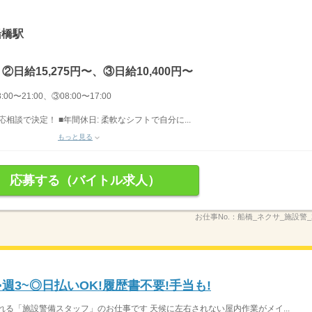
船橋駅
、②日給15,275円〜、③日給10,400円〜
00〜21:00、③08:00〜17:00
 応相談で決定！ ■年間休日: 柔軟なシフトで自分に...
もっと見る
応募する（バイトル求人）
お仕事No.：
船橋_ネクサ_施設警_
週3~◎日払いOK!履歴書不要!手当も!
れる「施設警備スタッフ」のお仕事です 天候に左右されない屋内作業がメイ...