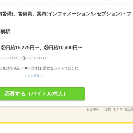
内警備)、警備員、案内(インフォメーション/レセプション)・フ
船橋駅
、②日給15,275円〜、③日給10,400円〜
00〜21:00、③08:00〜17:00
 応相談で決定！ ■年間休日: 柔軟なシフトで自分に...
もっと見る
応募する（バイトル求人）
お仕事No.：
船橋_ネクサ_施設警_