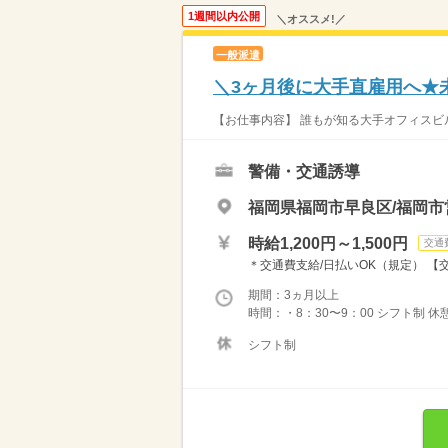
1週間以内公開
＼オススメ!／
一般派遣
＼3ヶ月後に大手直雇用へ★
【お仕事内容】 誰もが知る大手オフィスビ
警備・交通誘導
福岡県福岡市早良区/福岡
時給1,200円～1,500円
交通
＊交通費支給/日払いOK（規定） 【
期間：3ヵ月以上
時間：・8：30〜9：00 シフト制 休
シフト制