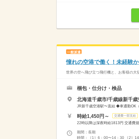
一般派遣
憧れの空港で働く！未経験か
世界の空へ飛び立つ飛行機と、お客様の大切
梱包・仕分け・検品
北海道千歳市/千歳線新千歳
JR新千歳空港駅〜直結 ◆車通勤OK
時給1,450円～
交通費一部支給
22時以降は深夜時給1813円 交通費規
期間：長期
時間：［1］6：00〜14：30 ［2］14：