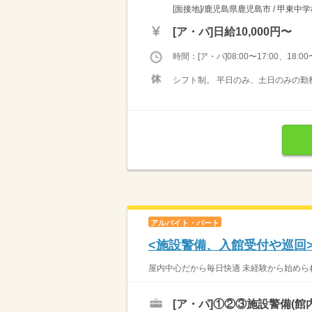
[面接地]/鹿児島県鹿児島市 / 甲東中
[ア・パ]
日給10,000円〜
時間：[ア・パ]08:00〜17:00、18:00〜
シフト制。 平日のみ、土日のみの勤務
アルバイト・パート
<施設警備、入館受付や巡回>
屋内中心だから毎日快適 未経験から始めら
[ア・パ]
①②③施設警備(館