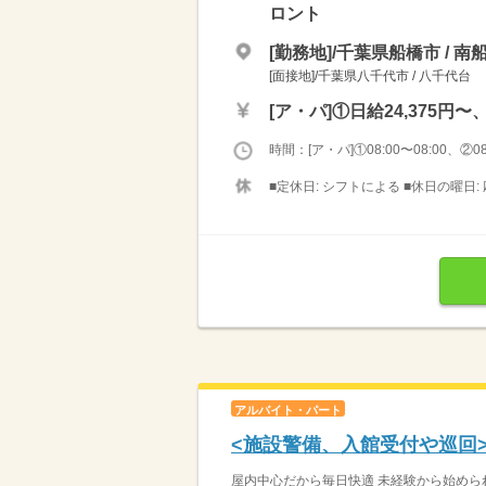
ロント
[勤務地]/千葉県船橋市 / 南
[面接地]/千葉県八千代市 / 八千代台
[ア・パ]
①日給24,375円〜
時間：[ア・パ]①08:00〜08:00、②08:
■定休日: シフトによる ■休日の曜日:
アルバイト・パート
<施設警備、入館受付や巡回>
屋内中心だから毎日快適 未経験から始めら