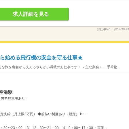
求人詳細を見る
お仕事No.：
p232309
ら始める飛行機の安全を守る仕事★
な旅を裏側から支えるやりがい満載のお仕事です！ ＜主な業務＞ ・手荷物...
空港駅
（無料駐車場あり）
定支給（月上限3万円） ◆前払い制度あり（規定） kk...
30〜23：00 ［3］12：30〜21：00 ［4］9：00〜17：30 ・実働...