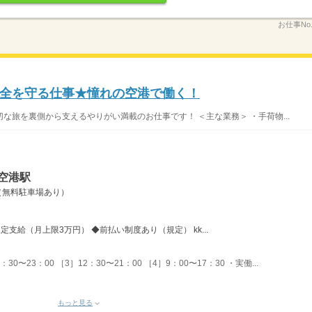
お仕事No
全を守る仕事★憧れの空港で働く！
な旅を裏側から支えるやりがい満載のお仕事です！ ＜主な業務＞ ・手荷物...
空港駅
（無料駐車場あり）
定支給（月上限3万円） ◆前払い制度あり（規定） kk...
30〜23：00 ［3］12：30〜21：00 ［4］9：00〜17：30 ・実働...
もっと見る