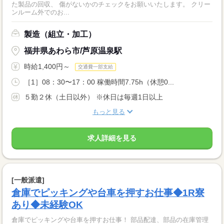
た製品の回収、 傷がないかのチェックをお願いいたします。 クリー
ンルーム外でのお...
製造（組立・加工）
福井県あわら市/芦原温泉駅
時給1,400円～
交通費一部支給
［1］08：30〜17：00 稼働時間7.75h（休憩0...
５勤２休（土日以外） ※休日は毎週1日以上
もっと見る
求人詳細を見る
[一般派遣]
倉庫でピッキングや台車を押すお仕事◆1R寮
あり◆未経験OK
倉庫でピッキングや台車を押すお仕事！ 部品配達、部品の在庫管理