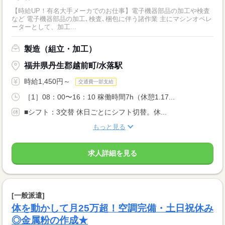
【時給UP！有名大手メーカでのお仕事】電子機器部品の加工や検査
など 電子機器部品の加工､検査､梱包に伴う諸作業 主にマシンオペレ
ーターとして、加工...
製造（組立・加工）
福井県丹生郡越前町/水落駅
時給1,450円～
交通費一部支給
［1］08：00〜16：10 稼働時間7h（休憩1.17...
■シフト：3交替 休日ごとにシフト切替。休...
もっと見る
求人詳細を見る
[一般派遣]
体を動かして月25万超！空調完備・土日祝休み
◎金属粉の作成★