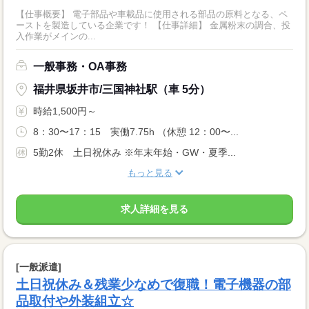
【仕事概要】 電子部品や車載品に使用される部品の原料となる、ペ
ーストを製造している企業です！ 【仕事詳細】 金属粉末の調合、投
入作業がメインの...
一般事務・OA事務
福井県坂井市/三国神社駅（車 5分）
時給1,500円～
8：30〜17：15 実働7.75h （休憩 12：00〜...
5勤2休 土日祝休み ※年末年始・GW・夏季...
もっと見る
求人詳細を見る
[一般派遣]
土日祝休み＆残業少なめで復職！電子機器の部
品取付や外装組立☆