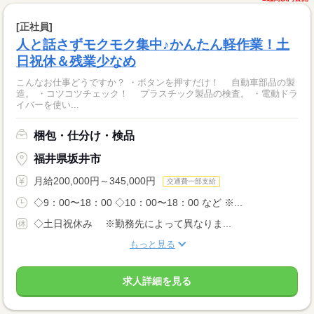
[正社員]
人と話さずモクモク集中♪かんたん軽作業！土
日祝休＆残業少なめ
こんなお仕事どうですか？ ・ボタンを押すだけ！ 自動車部品の製
造。 ・コツコツチェック！ プラスチック製品の検査。 ・電動ドラ
イバーを使い...
梱包・仕分け・検品
福井県坂井市
月給200,000円～345,000円
交通費一部支給
◇9：00〜18：00 ◇10：00〜18：00 など ※...
◇土日祝休み ※勤務先によって異なりま...
もっと見る
求人詳細を見る