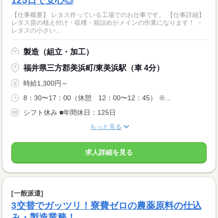
125日で安心◎
【仕事概要】 レタス作っている工場でのお仕事です。 【仕事詳細】
レタス苗の植え付け・収穫・箱詰めがメインの作業になります！ ・
レタスの小さい...
製造（組立・加工）
福井県三方郡美浜町/東美浜駅（車 4分）
時給1,300円～
8：30〜17：00（休憩 12：00〜12：45） ※...
シフト休み ■年間休日：125日
もっと見る
求人詳細を見る
[一般派遣]
3交替でガッツリ！寮費ゼロの農薬原料の仕込
み・製造業務！