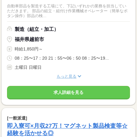
自動車部品を製造する工場にて、下記いずれかの業務を担当してい
ただきます。 部品の組立・組付け作業機械オペレーター（簡単なボ
タン操作）部品の検...
製造（組立・加工）
福井県越前市
時給1,850円～
08：25〜17：20 21：55〜06：50 08：25〜19...
土曜日 日曜日
もっと見る
求人詳細を見る
[一般派遣]
即入寮可×月収27万！マグネット製品検査等☆
経験を活かせる◎