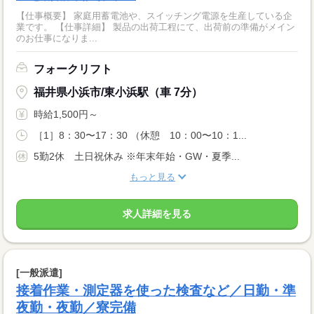
【仕事概要】 家庭用蓄電池や、スイッチング電源を生産している企
業です。 【仕事詳細】 製品の出荷工程にて、出荷前の準備がメイン
のお仕事になりま...
フォークリフト
福井県小浜市/東小浜駅（車 7分）
時給1,500円～
［1］8：30〜17：30 （休憩 10：00〜10：1...
5勤2休 土日祝休み ※年末年始・GW・夏季...
もっと見る
求人詳細を見る
[一般派遣]
接着作業・測定器を使った検査など／日勤・準
夜勤・夜勤／寮完備