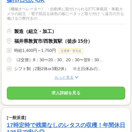
操作/日払いOK
《機械オペレーター》 ・自動車に取付けられるETC車載器・車載カ
メラの組立 ・電子部品を緑色の板にペタッと取り付け ＼遠方の方も
働ける◎寮付きの...
製造（組立・加工）
福井県敦賀市/西敦賀駅（徒歩 15分）
時給1,400円～1,750円
交通費一部支給
（2交替）8：30〜20：30、20：30〜翌8：30...
シフト制（2勤2休or3勤2休） ※土日休みの...
もっと見る
求人詳細を見る
[一般派遣]
17時定時で残業なしのレタスの収穫！年間休日