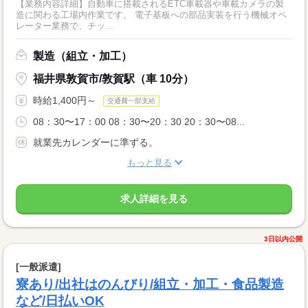
【業務内容詳細】自動車に搭載されるETC車載器や車載カメラの製
造に関わる工場内作業です。 電子基板への部品実装を行う機械オペ
レーター業務で、チッ...
製造（組立・加工）
福井県敦賀市/敦賀駅（車 10分）
時給1,400円～
交通費一部支給
08：30〜17：00 08：30〜20：30 20：30〜08...
就業先カレンダーに準ずる。
もっと見る
求人詳細を見る
3日以内公開
[一般派遣]
寮あり/出社はのんびり/組立・加工・食品製造
など/日払いOK