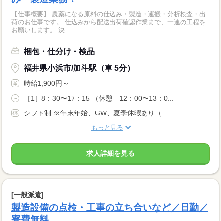
【仕事概要】 農薬になる原料の仕込み・製造・運搬・分析検査・出
荷のお仕事です。 仕込みから配送出荷確認作業まで、一連の工程を
お願いします。 決...
梱包・仕分け・検品
福井県小浜市/加斗駅（車 5分）
時給1,900円～
［1］8：30〜17：15 （休憩 12：00〜13：0...
シフト制 ※年末年始、GW、夏季休暇あり（...
もっと見る
求人詳細を見る
[一般派遣]
製造設備の点検・工事の立ち合いなど／日勤／
寮費無料