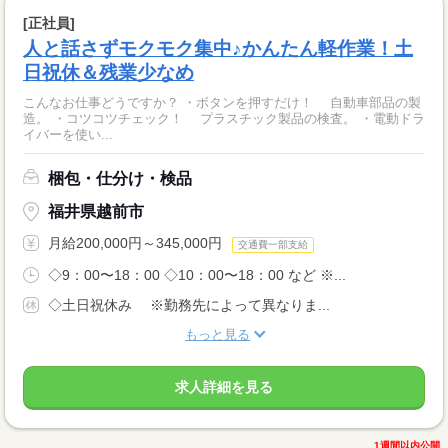
[正社員]
人と話さずモクモク集中♪かんたん軽作業！土
日祝休＆残業少なめ
こんなお仕事どうですか？ ・ボタンを押すだけ！ 自動車部品の製
造。 ・コツコツチェック！ プラスチック製品の検査。 ・電動ドラ
イバーを使い...
梱包・仕分け・検品
福井県越前市
月給200,000円～345,000円
交通費一部支給
◇9：00〜18：00 ◇10：00〜18：00 など ※...
◇土日祝休み ※勤務先によって異なりま...
もっと見る
求人詳細を見る
1週間以内公開