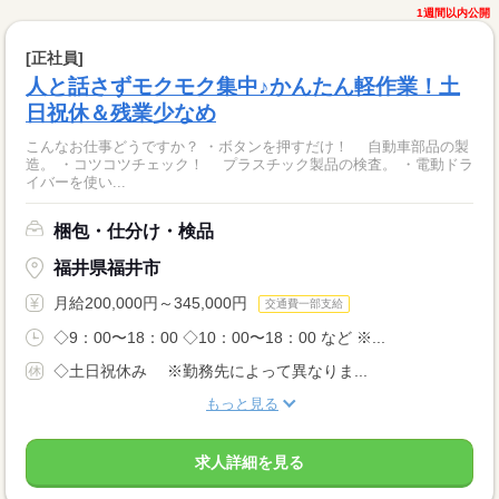
1週間以内公開
[正社員]
人と話さずモクモク集中♪かんたん軽作業！土
日祝休＆残業少なめ
こんなお仕事どうですか？ ・ボタンを押すだけ！ 自動車部品の製
造。 ・コツコツチェック！ プラスチック製品の検査。 ・電動ドラ
イバーを使い...
梱包・仕分け・検品
福井県福井市
月給200,000円～345,000円
交通費一部支給
◇9：00〜18：00 ◇10：00〜18：00 など ※...
◇土日祝休み ※勤務先によって異なりま...
もっと見る
求人詳細を見る