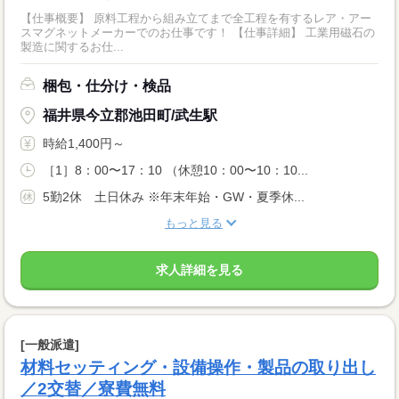
【仕事概要】 原料工程から組み立てまで全工程を有するレア・アー
スマグネットメーカーでのお仕事です！ 【仕事詳細】 工業用磁石の
製造に関するお仕...
梱包・仕分け・検品
福井県今立郡池田町/武生駅
時給1,400円～
［1］8：00〜17：10 （休憩10：00〜10：10...
5勤2休 土日休み ※年末年始・GW・夏季休...
もっと見る
求人詳細を見る
[一般派遣]
材料セッティング・設備操作・製品の取り出し
／2交替／寮費無料