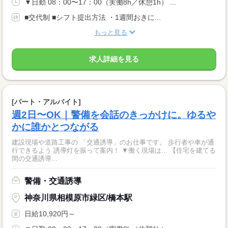
▼日勤 08：00〜17：00（実働8h／休憩1h） ...
■交代制 ■シフト提出方法 ・1週間おきに...
もっと見る
求人詳細を見る
[パート・アルバイト]
週2日〜OK｜警備を会話のきっかけに。ゆるや
かに誰かとつながる
建設現場や道路工事の 「交通誘導」のお仕事です。 歩行者や車が通
行できるよう 誘導灯を振って案内！ ▼働く現場は... 【住宅を建てる
間の交通誘導...
警備・交通誘導
神奈川県相模原市緑区/橋本駅
日給10,920円～