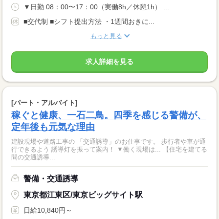
▼日勤 08：00〜17：00（実働8h／休憩1h） ...
■交代制 ■シフト提出方法 ・1週間おきに...
もっと見る
求人詳細を見る
[パート・アルバイト]
稼ぐと健康、一石二鳥。四季を感じる警備が、
定年後も元気な理由
建設現場や道路工事の 「交通誘導」のお仕事です。 歩行者や車が通
行できるよう 誘導灯を振って案内！ ▼働く現場は... 【住宅を建てる
間の交通誘導...
警備・交通誘導
東京都江東区/東京ビッグサイト駅
日給10,840円～