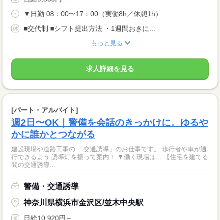
▼日勤 08：00〜17：00（実働8h／休憩1h） ...
■交代制 ■シフト提出方法 ・1週間おきに...
もっと見る
求人詳細を見る
[パート・アルバイト]
週2日〜OK｜警備を会話のきっかけに。ゆるや
かに誰かとつながる
建設現場や道路工事の 「交通誘導」のお仕事です。 歩行者や車が通
行できるよう 誘導灯を振って案内！ ▼働く現場は... 【住宅を建てる
間の交通誘導...
警備・交通誘導
神奈川県横浜市金沢区/並木中央駅
日給10,920円～