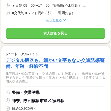
▼日勤 08：00〜17：00（実働8h／休憩1h） ...
■交代制 ■シフト提出方法 ・1週間おきに...
もっと見る
求人詳細を見る
[パート・アルバイト]
デジタル機器も、細かい文字もない交通誘導警
備。年齢・経験不問
建設現場や道路工事の 「交通誘導」のお仕事です。 歩行者や車が通
行できるよう 誘導灯を振って案内！ ▼働く現場は... 【住宅を建てる
間の交通誘導...
警備・交通誘導
神奈川県相模原市緑区/藤野駅
日給10,920円～