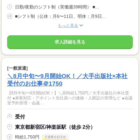
日勤/夜勤のシフト制（実働週39時間） ■...
■シフト制（公休：月6〜11日、明休：月9日...
もっと見る
求人詳細を見る
[一般派遣]
＼8月中旬〜9月開始OK！／大手出版社×本社
受付のお仕事＠1750
【8月中旬〜9月開始OK！】＼高時給1,750円／大手出版社の本社受
付 ●来客対応・アポイント先社員への連絡・入館証の管理など ●会議
室予約管理・会議...
受付
東京都新宿区/神楽坂駅（徒歩 2分）
時給1,750円
交通費全額支給