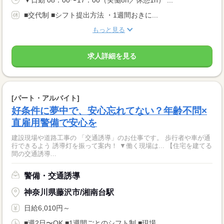
▼日勤 08：00〜17：00（実働8h／休憩1h） ...
■交代制 ■シフト提出方法 ・1週間おきに...
もっと見る
求人詳細を見る
[パート・アルバイト]
好条件に夢中で、安心忘れてない？年齢不問×
直雇用警備で安心を
建設現場や道路工事の 「交通誘導」のお仕事です。 歩行者や車が通
行できるよう 誘導灯を振って案内！ ▼働く現場は... 【住宅を建てる
間の交通誘導...
警備・交通誘導
神奈川県藤沢市/湘南台駅
日給6,010円～
■週2日〜OK ■1週間ごとのシフト制 ■現場...