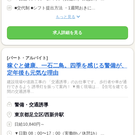
■交代制 ■シフト提出方法 ・1週間おきに...
もっと見る
求人詳細を見る
[パート・アルバイト]
稼ぐと健康、一石二鳥。四季を感じる警備が、
定年後も元気な理由
建設現場や道路工事の 「交通誘導」のお仕事です。 歩行者や車が通
行できるよう 誘導灯を振って案内！ ▼働く現場は... 【住宅を建てる
間の交通誘導...
警備・交通誘導
東京都足立区/西新井駅
日給10,840円～
▼日勤 08：00〜17：00（実働8h／休憩1h） ...