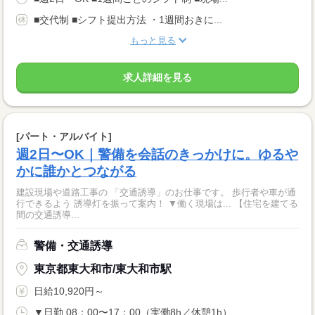
■交代制 ■シフト提出方法 ・1週間おきに...
もっと見る
求人詳細を見る
[パート・アルバイト]
週2日〜OK｜警備を会話のきっかけに。ゆるや
かに誰かとつながる
建設現場や道路工事の 「交通誘導」のお仕事です。 歩行者や車が通
行できるよう 誘導灯を振って案内！ ▼働く現場は... 【住宅を建てる
間の交通誘導...
警備・交通誘導
東京都東大和市/東大和市駅
日給10,920円～
▼日勤 08：00〜17：00（実働8h／休憩1h） ...