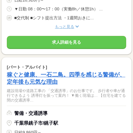
日給10,920円～
▼日勤 08：00〜17：00（実働8h／休憩1h） ...
■交代制 ■シフト提出方法 ・1週間おきに...
もっと見る
求人詳細を見る
[パート・アルバイト]
稼ぐと健康、一石二鳥。四季を感じる警備が、
定年後も元気な理由
建設現場や道路工事の 「交通誘導」のお仕事です。 歩行者や車が通
行できるよう 誘導灯を振って案内！ ▼働く現場は... 【住宅を建てる
間の交通誘導...
警備・交通誘導
千葉県銚子市/銚子駅
日給9,860円～