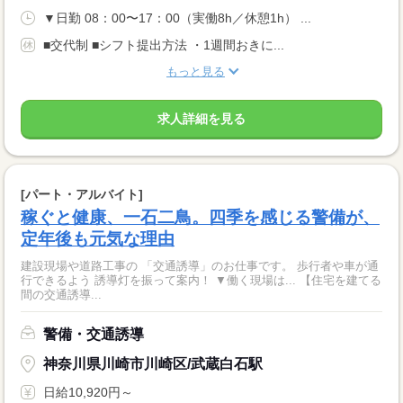
▼日勤 08：00〜17：00（実働8h／休憩1h） ...
■交代制 ■シフト提出方法 ・1週間おきに...
もっと見る
求人詳細を見る
[パート・アルバイト]
稼ぐと健康、一石二鳥。四季を感じる警備が、
定年後も元気な理由
建設現場や道路工事の 「交通誘導」のお仕事です。 歩行者や車が通
行できるよう 誘導灯を振って案内！ ▼働く現場は... 【住宅を建てる
間の交通誘導...
警備・交通誘導
神奈川県川崎市川崎区/武蔵白石駅
日給10,920円～