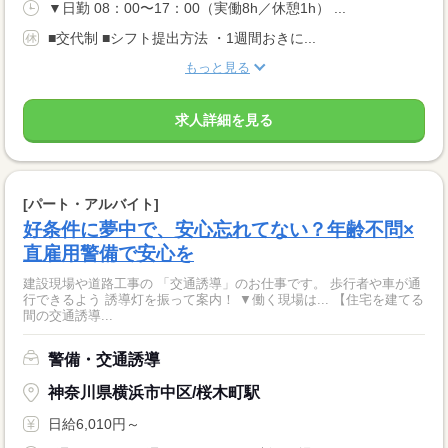
▼日勤 08：00〜17：00（実働8h／休憩1h） ...
■交代制 ■シフト提出方法 ・1週間おきに...
もっと見る
求人詳細を見る
[パート・アルバイト]
好条件に夢中で、安心忘れてない？年齢不問×
直雇用警備で安心を
建設現場や道路工事の 「交通誘導」のお仕事です。 歩行者や車が通
行できるよう 誘導灯を振って案内！ ▼働く現場は... 【住宅を建てる
間の交通誘導...
警備・交通誘導
神奈川県横浜市中区/桜木町駅
日給6,010円～