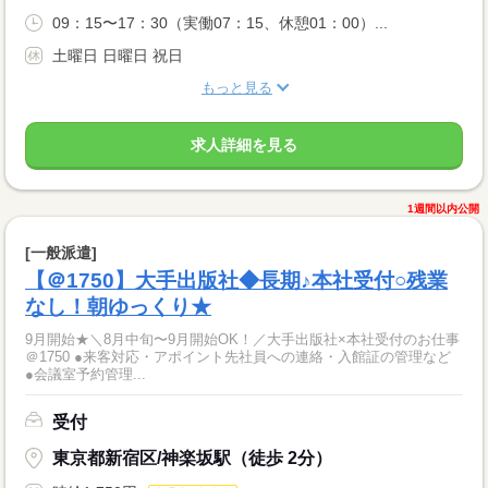
09：15〜17：30（実働07：15、休憩01：00）...
土曜日 日曜日 祝日
もっと見る
求人詳細を見る
1週間以内公開
[一般派遣]
【＠1750】大手出版社◆長期♪本社受付○残業
なし！朝ゆっくり★
9月開始★＼8月中旬〜9月開始OK！／大手出版社×本社受付のお仕事
＠1750 ●来客対応・アポイント先社員への連絡・入館証の管理など
●会議室予約管理...
受付
東京都新宿区/神楽坂駅（徒歩 2分）