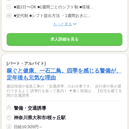
■週2日〜OK ■1週間ごとのシフト制 ■現場...
■交代制 ■シフト提出方法 ・1週間おきに...
もっと見る
求人詳細を見る
[パート・アルバイト]
稼ぐと健康、一石二鳥。四季を感じる警備が、
定年後も元気な理由
建設現場や道路工事の 「交通誘導」のお仕事です。 歩行者や車が通
行できるよう 誘導灯を振って案内！ ▼働く現場は... 【住宅を建てる
間の交通誘導...
警備・交通誘導
神奈川県大和市/桜ヶ丘駅
日給10,920円～