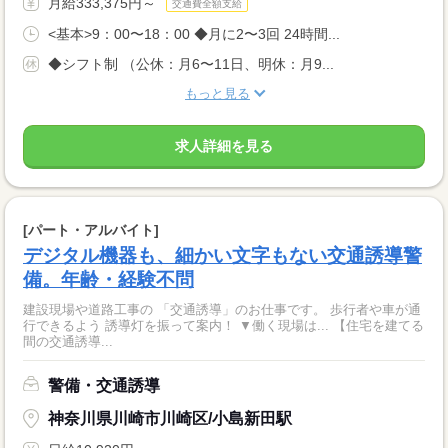
月給333,375円～
交通費全額支給
<基本>9：00〜18：00 ◆月に2〜3回 24時間...
◆シフト制 （公休：月6〜11日、明休：月9...
もっと見る
求人詳細を見る
[パート・アルバイト]
デジタル機器も、細かい文字もない交通誘導警
備。年齢・経験不問
建設現場や道路工事の 「交通誘導」のお仕事です。 歩行者や車が通
行できるよう 誘導灯を振って案内！ ▼働く現場は... 【住宅を建てる
間の交通誘導...
警備・交通誘導
神奈川県川崎市川崎区/小島新田駅