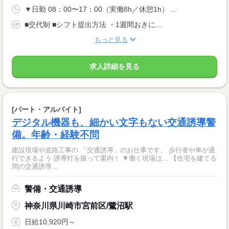
▼日勤 08：00〜17：00（実働8h／休憩1h） ...
■交代制 ■シフト提出方法 ・1週間おきに...
もっと見る
求人詳細を見る
[パート・アルバイト]
デジタル機器も、細かい文字もない交通誘導警
備。年齢・経験不問
建設現場や道路工事の 「交通誘導」のお仕事です。 歩行者や車が通
行できるよう 誘導灯を振って案内！ ▼働く現場は... 【住宅を建てる
間の交通誘導...
警備・交通誘導
神奈川県川崎市宮前区/鷺沼駅
日給10,920円～