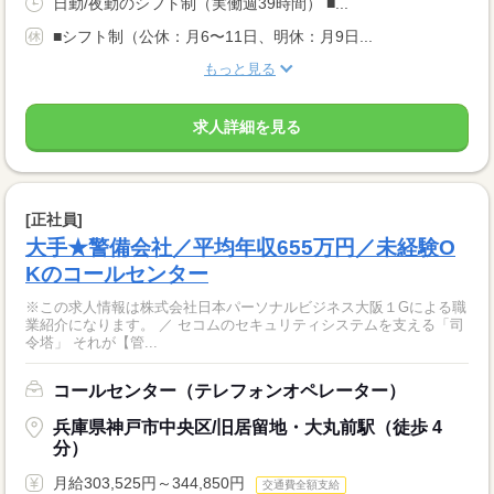
日勤/夜勤のシフト制（実働週39時間） ■...
■シフト制（公休：月6〜11日、明休：月9日...
もっと見る
求人詳細を見る
[正社員]
大手★警備会社／平均年収655万円／未経験O
Kのコールセンター
※この求人情報は株式会社日本パーソナルビジネス大阪１Gによる職
業紹介になります。 ／ セコムのセキュリティシステムを支える「司
令塔」 それが【管...
コールセンター（テレフォンオペレーター）
兵庫県神戸市中央区/旧居留地・大丸前駅（徒歩 4
分）
月給303,525円～344,850円
交通費全額支給