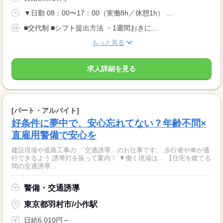
▼日勤 08：00〜17：00（実働8h／休憩1h） ...
■交代制 ■シフト提出方法 ・1週間おきに...
もっと見る
求人詳細を見る
[パート・アルバイト]
好条件に夢中で、安心忘れてない？年齢不問×
直雇用警備で安心を
建設現場や道路工事の 「交通誘導」のお仕事です。 歩行者や車が通
行できるよう 誘導灯を振って案内！ ▼働く現場は... 【住宅を建てる
間の交通誘導...
警備・交通誘導
東京都羽村市/小作駅
日給6,010円～