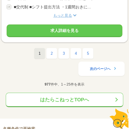
■交代制 ■シフト提出方法 ・1週間おきに...
もっと見る
求人詳細を見る
1
2
3
4
5
次のページへ
977
件中、1～25件を表示
はたらこねっとTOPへ
各種条件で再検索