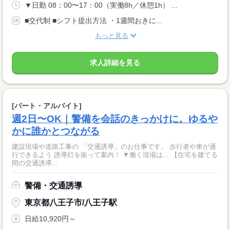
▼日勤 08：00〜17：00（実働8h／休憩1h） ...
■交代制 ■シフト提出方法 ・1週間おきに...
もっと見る
求人詳細を見る
[パート・アルバイト]
週2日〜OK｜警備を会話のきっかけに。ゆるや
かに誰かとつながる
建設現場や道路工事の 「交通誘導」のお仕事です。 歩行者や車が通
行できるよう 誘導灯を振って案内！ ▼働く現場は... 【住宅を建てる
間の交通誘導...
警備・交通誘導
東京都八王子市/八王子駅
日給10,920円～