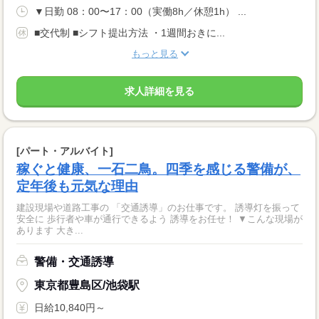
▼日勤 08：00〜17：00（実働8h／休憩1h） ...
■交代制 ■シフト提出方法 ・1週間おきに...
もっと見る
求人詳細を見る
[パート・アルバイト]
稼ぐと健康、一石二鳥。四季を感じる警備が、
定年後も元気な理由
建設現場や道路工事の 「交通誘導」のお仕事です。 誘導灯を振って
安全に 歩行者や車が通行できるよう 誘導をお任せ！ ▼こんな現場が
あります 大き...
警備・交通誘導
東京都豊島区/池袋駅
日給10,840円～