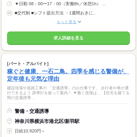
▼日勤 08：00〜17：00（実働8h／休憩1h） ...
■交代制 ■シフト提出方法 ・1週間おきに...
もっと見る
求人詳細を見る
[パート・アルバイト]
稼ぐと健康、一石二鳥。四季を感じる警備が、
定年後も元気な理由
建設現場や道路工事の 「交通誘導」のお仕事です。 歩行者や車が通
行できるよう 誘導灯を振って案内！ ▼働く現場は... 【住宅を建てる
間の交通誘導...
警備・交通誘導
神奈川県横浜市港北区/新羽駅
日給10,920円～