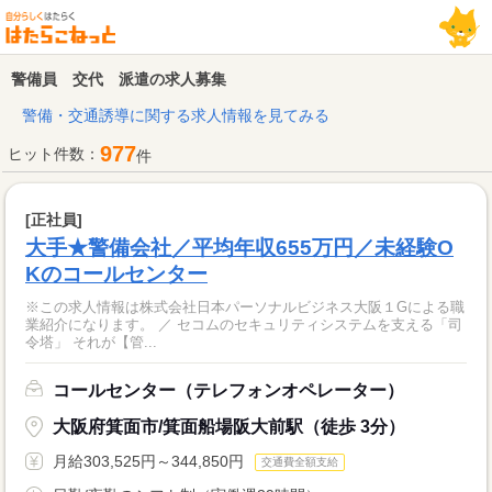
警備員 交代 派遣の求人募集
警備・交通誘導に関する求人情報を見てみる
977
ヒット件数：
件
[正社員]
大手★警備会社／平均年収655万円／未経験O
Kのコールセンター
※この求人情報は株式会社日本パーソナルビジネス大阪１Gによる職
業紹介になります。 ／ セコムのセキュリティシステムを支える「司
令塔」 それが【管...
コールセンター（テレフォンオペレーター）
大阪府箕面市/箕面船場阪大前駅（徒歩 3分）
月給303,525円～344,850円
交通費全額支給