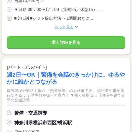
日給10,920円～
▼日勤 08：00〜17：00（実働8h／休憩1h） ...
■交代制 ■シフト提出方法 ・1週間おきに...
もっと見る
求人詳細を見る
[パート・アルバイト]
週2日〜OK｜警備を会話のきっかけに。ゆるや
かに誰かとつながる
建設現場や道路工事の 「交通誘導」のお仕事です。 歩行者や車が通
行できるよう 誘導灯を振って案内！ ▼働く現場は... 【住宅を建てる
間の交通誘導...
警備・交通誘導
神奈川県横浜市西区/横浜駅