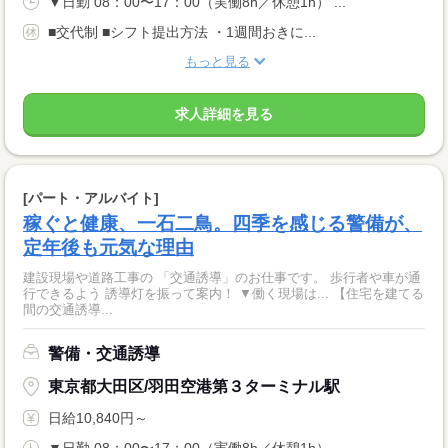
▼日勤 08：00〜17：00（実働8h／休憩1h） ...
■交代制 ■シフト提出方法 ・1週間おきに...
もっと見る
求人詳細を見る
[パート・アルバイト]
稼ぐと健康、一石二鳥。四季を感じる警備が、
定年後も元気な理由
建設現場や道路工事の 「交通誘導」のお仕事です。 歩行者や車が通
行できるよう 誘導灯を振って案内！ ▼働く現場は... 【住宅を建てる
間の交通誘導...
警備・交通誘導
東京都大田区/羽田空港第３ターミナル駅
日給10,840円～