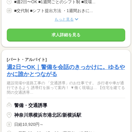
■週2日〜OK ■1週間ごとのシフト制 ■現場...
■交代制 ■シフト提出方法 ・1週間おきに...
もっと見る
求人詳細を見る
[パート・アルバイト]
週2日〜OK｜警備を会話のきっかけに。ゆるや
かに誰かとつながる
建設現場や道路工事の 「交通誘導」のお仕事です。 歩行者や車が通
行できるよう 誘導灯を振って案内！ ▼働く現場は... 【住宅を建てる
間の交通誘導...
警備・交通誘導
神奈川県横浜市港北区/新横浜駅
日給10,920円～