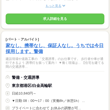
もっと見る
求人詳細を見る
[パート・アルバイト]
家なし、携帯なし、保証人なし。うちでは今日
採用します。警備
建設現場や道路工事の 「交通誘導」のお仕事です。 歩行者や車が通
行できるよう 誘導灯を振って案内！ ▼働く現場は... 【住宅を建てる
間の交通誘導...
警備・交通誘導
東京都港区/白金高輪駅
日給10,840円～
▼日勤 08：00〜17：00（実働8h／休憩1h） ...
プライベートに合わせて お休みの調整が可...