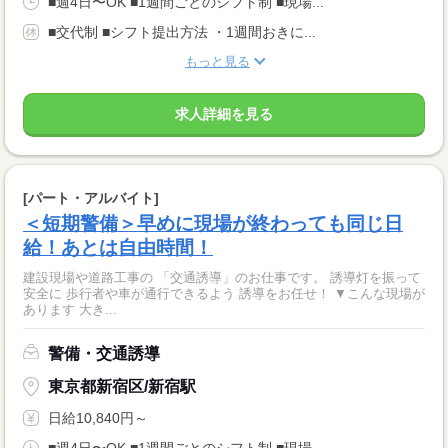
■週4日〜OK ■1週間ごとのシフト制 ■現場...
■交代制 ■シフト提出方法 ・1週間おきに...
もっと見る
求人詳細を見る
[パート・アルバイト]
＜短期警備＞早めに現場が終わっても同じ日
給！あとは自由時間！
建設現場や道路工事の 「交通誘導」のお仕事です。 誘導灯を振って
安全に 歩行者や車が通行できるよう 誘導をお任せ！ ▼こんな現場が
あります 大き...
警備・交通誘導
東京都新宿区/新宿駅
日給10,840円～