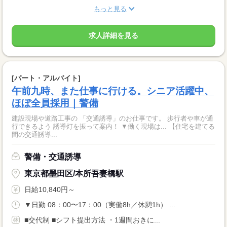
もっと見る
求人詳細を見る
[パート・アルバイト]
午前九時、また仕事に行ける。シニア活躍中、
ほぼ全員採用｜警備
建設現場や道路工事の 「交通誘導」のお仕事です。 歩行者や車が通
行できるよう 誘導灯を振って案内！ ▼働く現場は... 【住宅を建てる
間の交通誘導...
警備・交通誘導
東京都墨田区/本所吾妻橋駅
日給10,840円～
▼日勤 08：00〜17：00（実働8h／休憩1h） ...
■交代制 ■シフト提出方法 ・1週間おきに...