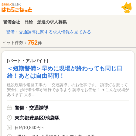
警備会社 日給 派遣の求人募集
警備・交通誘導に関する求人情報を見てみる
752
ヒット件数：
件
[パート・アルバイト]
＜短期警備＞早めに現場が終わっても同じ日
給！あとは自由時間！
建設現場や道路工事の 「交通誘導」のお仕事です。 誘導灯を振って
安全に 歩行者や車が通行できるよう 誘導をお任せ！ ▼こんな現場が
あります 大き...
警備・交通誘導
東京都豊島区/池袋駅
日給10,840円～