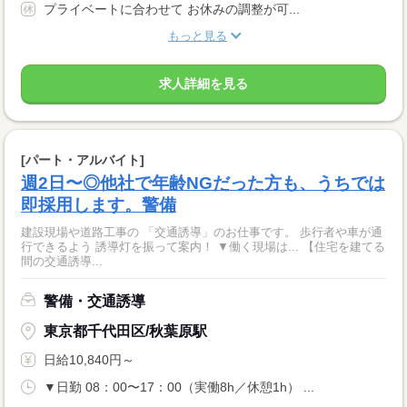
プライベートに合わせて お休みの調整が可...
もっと見る
求人詳細を見る
[パート・アルバイト]
週2日〜◎他社で年齢NGだった方も、うちでは
即採用します。警備
建設現場や道路工事の 「交通誘導」のお仕事です。 歩行者や車が通
行できるよう 誘導灯を振って案内！ ▼働く現場は... 【住宅を建てる
間の交通誘導...
警備・交通誘導
東京都千代田区/秋葉原駅
日給10,840円～
▼日勤 08：00〜17：00（実働8h／休憩1h） ...