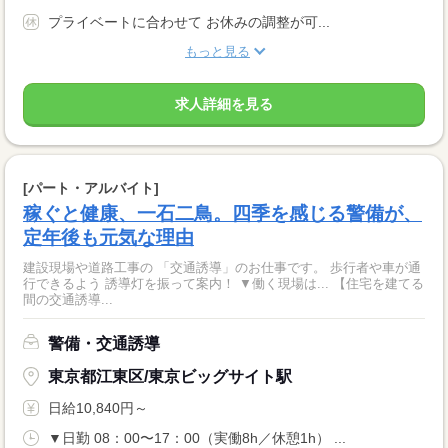
プライベートに合わせて お休みの調整が可...
もっと見る
求人詳細を見る
[パート・アルバイト]
稼ぐと健康、一石二鳥。四季を感じる警備が、
定年後も元気な理由
建設現場や道路工事の 「交通誘導」のお仕事です。 歩行者や車が通
行できるよう 誘導灯を振って案内！ ▼働く現場は... 【住宅を建てる
間の交通誘導...
警備・交通誘導
東京都江東区/東京ビッグサイト駅
日給10,840円～
▼日勤 08：00〜17：00（実働8h／休憩1h） ...