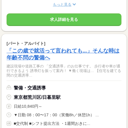
もっと見る
求人詳細を見る
[パート・アルバイト]
「この歳で就活って言われても...」そんな時は
年齢不問の警備へ
建設現場や道路工事の 「交通誘導」のお仕事です。 歩行者や車が通
行できるよう 誘導灯を振って案内！ ▼働く現場は... 【住宅を建てる
間の交通誘導...
警備・交通誘導
東京都荒川区/日暮里駅
日給10,840円～
▼日勤 08：00〜17：00（実働8h／休憩1h） ...
■交代制 ■シフト提出方法 ・1週間おきに...