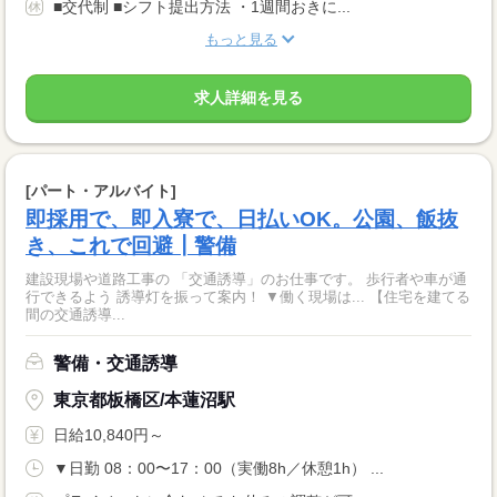
■交代制 ■シフト提出方法 ・1週間おきに...
もっと見る
求人詳細を見る
[パート・アルバイト]
即採用で、即入寮で、日払いOK。公園、飯抜
き、これで回避┃警備
建設現場や道路工事の 「交通誘導」のお仕事です。 歩行者や車が通
行できるよう 誘導灯を振って案内！ ▼働く現場は... 【住宅を建てる
間の交通誘導...
警備・交通誘導
東京都板橋区/本蓮沼駅
日給10,840円～
▼日勤 08：00〜17：00（実働8h／休憩1h） ...