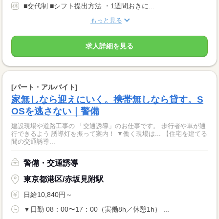
■交代制 ■シフト提出方法 ・1週間おきに...
もっと見る
求人詳細を見る
[パート・アルバイト]
家無しなら迎えにいく。携帯無しなら貸す。S
OSを逃さない｜警備
建設現場や道路工事の 「交通誘導」のお仕事です。 歩行者や車が通
行できるよう 誘導灯を振って案内！ ▼働く現場は... 【住宅を建てる
間の交通誘導...
警備・交通誘導
東京都港区/赤坂見附駅
日給10,840円～
▼日勤 08：00〜17：00（実働8h／休憩1h） ...