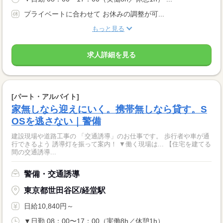
プライベートに合わせて お休みの調整が可...
もっと見る
求人詳細を見る
[パート・アルバイト]
家無しなら迎えにいく。携帯無しなら貸す。S
OSを逃さない｜警備
建設現場や道路工事の 「交通誘導」のお仕事です。 歩行者や車が通
行できるよう 誘導灯を振って案内！ ▼働く現場は... 【住宅を建てる
間の交通誘導...
警備・交通誘導
東京都世田谷区/経堂駅
日給10,840円～
▼日勤 08：00〜17：00（実働8h／休憩1h） ...