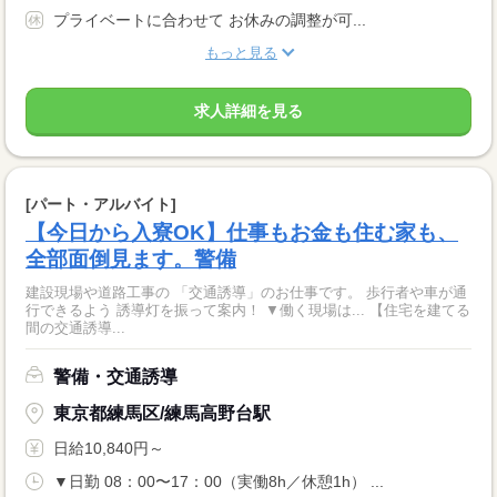
プライベートに合わせて お休みの調整が可...
もっと見る
求人詳細を見る
[パート・アルバイト]
【今日から入寮OK】仕事もお金も住む家も、
全部面倒見ます。警備
建設現場や道路工事の 「交通誘導」のお仕事です。 歩行者や車が通
行できるよう 誘導灯を振って案内！ ▼働く現場は... 【住宅を建てる
間の交通誘導...
警備・交通誘導
東京都練馬区/練馬高野台駅
日給10,840円～
▼日勤 08：00〜17：00（実働8h／休憩1h） ...