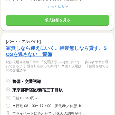
もっと見る
求人詳細を見る
[パート・アルバイト]
家無しなら迎えにいく。携帯無しなら貸す。S
OSを逃さない｜警備
建設現場や道路工事の 「交通誘導」のお仕事です。 歩行者や車が通
行できるよう 誘導灯を振って案内！ ▼働く現場は... 【住宅を建てる
間の交通誘導...
警備・交通誘導
東京都新宿区/新宿三丁目駅
日給10,840円～
▼日勤 08：00〜17：00（実働8h／休憩1h） ...
プライベートに合わせて お休みの調整が可...