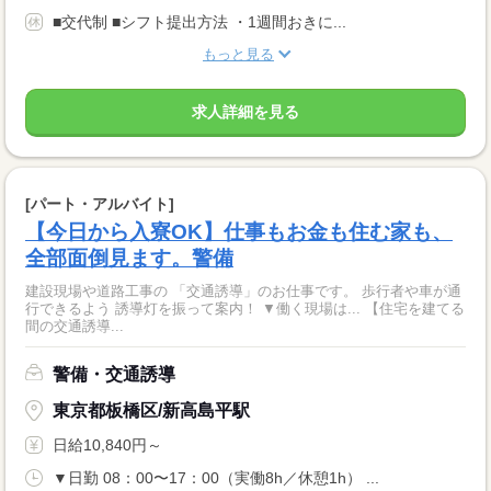
■交代制 ■シフト提出方法 ・1週間おきに...
もっと見る
求人詳細を見る
[パート・アルバイト]
【今日から入寮OK】仕事もお金も住む家も、
全部面倒見ます。警備
建設現場や道路工事の 「交通誘導」のお仕事です。 歩行者や車が通
行できるよう 誘導灯を振って案内！ ▼働く現場は... 【住宅を建てる
間の交通誘導...
警備・交通誘導
東京都板橋区/新高島平駅
日給10,840円～
▼日勤 08：00〜17：00（実働8h／休憩1h） ...