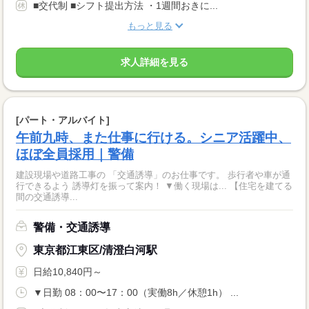
■交代制 ■シフト提出方法 ・1週間おきに...
もっと見る
求人詳細を見る
[パート・アルバイト]
午前九時、また仕事に行ける。シニア活躍中、
ほぼ全員採用｜警備
建設現場や道路工事の 「交通誘導」のお仕事です。 歩行者や車が通
行できるよう 誘導灯を振って案内！ ▼働く現場は... 【住宅を建てる
間の交通誘導...
警備・交通誘導
東京都江東区/清澄白河駅
日給10,840円～
▼日勤 08：00〜17：00（実働8h／休憩1h） ...