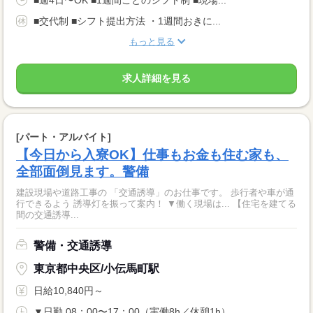
■週4日〜OK ■1週間ごとのシフト制 ■現場...
■交代制 ■シフト提出方法 ・1週間おきに...
もっと見る
求人詳細を見る
[パート・アルバイト]
【今日から入寮OK】仕事もお金も住む家も、
全部面倒見ます。警備
建設現場や道路工事の 「交通誘導」のお仕事です。 歩行者や車が通
行できるよう 誘導灯を振って案内！ ▼働く現場は... 【住宅を建てる
間の交通誘導...
警備・交通誘導
東京都中央区/小伝馬町駅
日給10,840円～
▼日勤 08：00〜17：00（実働8h／休憩1h） ...