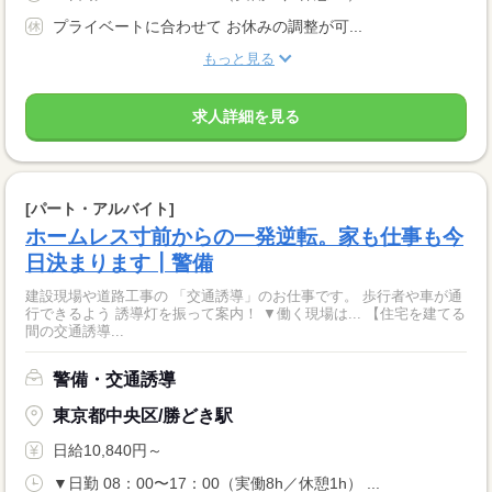
プライベートに合わせて お休みの調整が可...
もっと見る
求人詳細を見る
[パート・アルバイト]
ホームレス寸前からの一発逆転。家も仕事も今
日決まります┃警備
建設現場や道路工事の 「交通誘導」のお仕事です。 歩行者や車が通
行できるよう 誘導灯を振って案内！ ▼働く現場は... 【住宅を建てる
間の交通誘導...
警備・交通誘導
東京都中央区/勝どき駅
日給10,840円～
▼日勤 08：00〜17：00（実働8h／休憩1h） ...