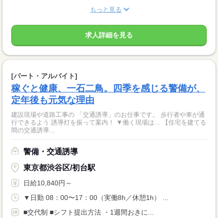
もっと見る
求人詳細を見る
[パート・アルバイト]
稼ぐと健康、一石二鳥。四季を感じる警備が、
定年後も元気な理由
建設現場や道路工事の 「交通誘導」のお仕事です。 歩行者や車が通
行できるよう 誘導灯を振って案内！ ▼働く現場は... 【住宅を建てる
間の交通誘導...
警備・交通誘導
東京都渋谷区/初台駅
日給10,840円～
▼日勤 08：00〜17：00（実働8h／休憩1h） ...
■交代制 ■シフト提出方法 ・1週間おきに...