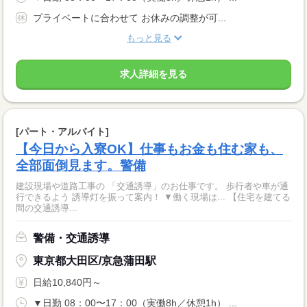
プライベートに合わせて お休みの調整が可...
もっと見る
求人詳細を見る
[パート・アルバイト]
【今日から入寮OK】仕事もお金も住む家も、
全部面倒見ます。警備
建設現場や道路工事の 「交通誘導」のお仕事です。 歩行者や車が通
行できるよう 誘導灯を振って案内！ ▼働く現場は... 【住宅を建てる
間の交通誘導...
警備・交通誘導
東京都大田区/京急蒲田駅
日給10,840円～
▼日勤 08：00〜17：00（実働8h／休憩1h） ...