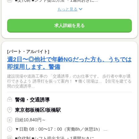
■交代制 ■シフト提出方法 ・1週間おきに...
もっと見る
求人詳細を見る
[パート・アルバイト]
週2日〜◎他社で年齢NGだった方も、うちでは
即採用します。警備
建設現場や道路工事の 「交通誘導」のお仕事です。 歩行者や車が通
行できるよう 誘導灯を振って案内！ ▼働く現場は... 【住宅を建てる
間の交通誘導...
警備・交通誘導
東京都板橋区/板橋駅
日給10,840円～
▼日勤 08：00〜17：00（実働8h／休憩1h） ...
■交代制 ■シフト提出方法 ・1週間おきに...