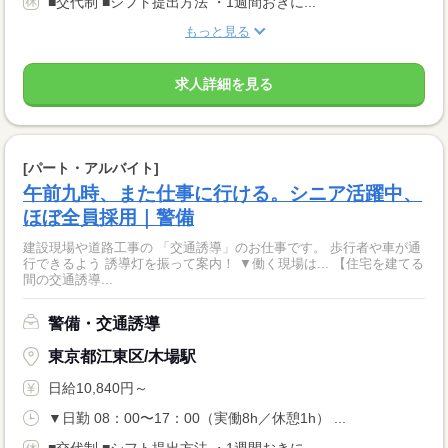
■交代制 ■シフト提出方法 ・1週間おきに...
もっと見る
求人詳細を見る
[パート・アルバイト]
午前九時、また仕事に行ける。シニア活躍中、
ほぼ全員採用｜警備
建設現場や道路工事の 「交通誘導」のお仕事です。 歩行者や車が通
行できるよう 誘導灯を振って案内！ ▼働く現場は... 【住宅を建てる
間の交通誘導...
警備・交通誘導
東京都江東区/木場駅
日給10,840円～
▼日勤 08：00〜17：00（実働8h／休憩1h） ...