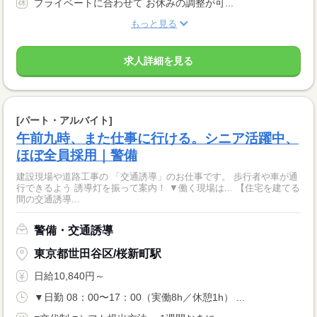
プライベートに合わせて お休みの調整が可...
もっと見る
求人詳細を見る
[パート・アルバイト]
午前九時、また仕事に行ける。シニア活躍中、
ほぼ全員採用｜警備
建設現場や道路工事の 「交通誘導」のお仕事です。 歩行者や車が通
行できるよう 誘導灯を振って案内！ ▼働く現場は... 【住宅を建てる
間の交通誘導...
警備・交通誘導
東京都世田谷区/桜新町駅
日給10,840円～
▼日勤 08：00〜17：00（実働8h／休憩1h） ...