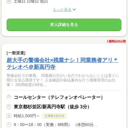
土曜日 日曜日 祝日
もっと見る
求人詳細を見る
1週間以内公開
[一般派遣]
超大手の警備会社×残業ナシ！同業務者アリ＊
テレオペ＠新高円寺
警備会社での事務。 同業務の方がいるのでわからないことは直ぐに
聞ける安心環境です！ 入金確認や振込案内を行う債権管理のお仕
事！ 1時間程度の時短...
コールセンター（テレフォンオペレーター）
東京都杉並区/新高円寺駅（徒歩 3分）
時給1,500円～
交通費全額支給
9：00〜18：00（実働：8時間） （休憩60分...