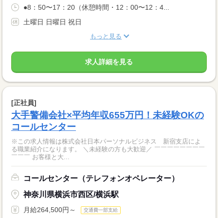
●8：50〜17：20（休憩時間・12：00〜12：4...
土曜日 日曜日 祝日
もっと見る
求人詳細を見る
[正社員]
大手警備会社×平均年収655万円！未経験OKの
コールセンター
※この求人情報は株式会社日本パーソナルビジネス 新宿支店によ
る職業紹介になります。 ＼未経験の方も大歓迎／ ￣￣￣￣￣￣￣￣
￣￣￣ お客様と大...
コールセンター（テレフォンオペレーター）
神奈川県横浜市西区/横浜駅
月給264,500円～
交通費一部支給