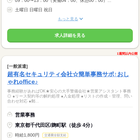
09：00〜13：00（実働04：00、休憩00：00）...
土曜日 日曜日 祝日
もっと見る
求人詳細を見る
1週間以内公開
[一般派遣]
超有名セキュリティ会社☆簡単事務サポ↑おし
ゃれoffice♪
事務経験があればOK★安心の大手警備会社★営業アシスタント事務
◎ ●リース契約等の解約処理 ●入金処理 ●リストの作成・管理、問い
合わせ対応 ●郵...
営業事務
東京都千代田区/麹町駅（徒歩 4分）
時給1,800円
交通費全額支給