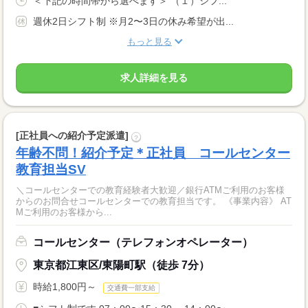
＜下記の時間帯から選べます＞ （１）シフ...
週休2日シフト制 ※月2〜3日の休み希望が出...
もっと見る
求人詳細を見る
[正社員への紹介予定派遣]
?
年齢不問！紹介予定＊正社員 コールセンター
教育担当SV
＼コールセンターでの教育経験者大歓迎／銀行ATMご利用のお客様
からのお問合せコールセンターでの教育担当です。 《事業内容》 AT
Mご利用のお客様から...
コールセンター（テレフォンオペレーター）
東京都江東区/東陽町駅（徒歩 7分）
時給1,800円～
交通費一部支給