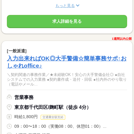
もっと見る
求人詳細を見る
1週間以内公開
[一般派遣]
入力出来ればOK◎大手警備☆簡単事務サポ↑お
しゃれoffice♪
＼契約関連の事務作業／★未経験OK！安心の大手警備会社◎ ●自社
システムでの入力業務 ●契約書作成・送付・回収 ●社内外のやり取り
（電話やメール...
営業事務
東京都千代田区/麹町駅（徒歩 4分）
時給1,800円
交通費全額支給
09：00〜18：00（実働08：00、休憩01：00）...