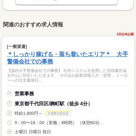
関連のおすすめ求人情報
3日以内公開
[一般派遣]
＊しっかり稼げる・落ち着いたエリア＊ 大手
警備会社での事務
【国内大手警備会社での事務】 社内システムを使用した見積書作成
を中心に対応いただきます。 そのほか顧客情報入力・管理 、メーカ
ーへの注文書発行...
営業事務
東京都千代田区/麹町駅（徒歩 4分）
時給1,800円～
交通費全額支給
9：00〜18：00（実働：8時間） （休憩60分...
土曜日 日曜日 祝日