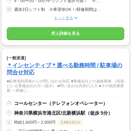
9：00〜20：00の中でシフト選択可能！ ※...
週休2日シフト制 ※希望休OK！/研修期間は...
もっと見る
求人詳細を見る
[一般派遣]
＊インセンティブ＊選べる勤務時間 / 駐車場の
問合せ対応
■駐車場利用者からの問い合わせ対応 ■警備会社との連絡業務 （現場
にいる警備会社の方へ指示） ■問い合わせ内容の入力 ■その他庶務業
務 ＜研修に...
コールセンター（テレフォンオペレーター）
神奈川県横浜市港北区/北新横浜駅（徒歩 5分）
時給1,600円～2,000円
交通費全額支給