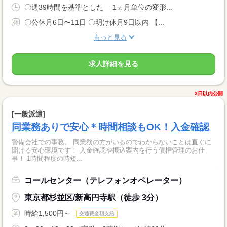
〇週39時間を基準とした 1ヵ月単位の変形...
〇公休月6日〜11日 〇明け休月9日以内 【...
もっと見る
求人詳細を見る
3日以内公開
[一般派遣]
同業務ありで安心＊時間相談もOK！入金確認
警備会社での事務。 同業務の方がいるのでわからないことは直ぐに
聞ける安心環境です！ 入金確認や振込案内を行う債権管理のお仕
事！ 1時間程度の時短...
コールセンター（テレフォンオペレーター）
東京都杉並区/新高円寺駅（徒歩 3分）
時給1,500円～
交通費全額支給