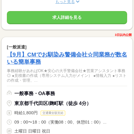
もっと見る
求人詳細を見る
3日以内公開
[一般派遣]
【9月】CMでお馴染み警備会社☆同業務が数名
いる簡単事務
事務経験があればOK★安心の大手警備会社★営業アシスタント事務
◎ ●見積書の作成（専用システム入力がメイン） ●情報入力 ●リスト
の作成・管理、...
一般事務・OA事務
東京都千代田区/麹町駅（徒歩 4分）
時給1,800円
交通費全額支給
09：00〜18：00（実働08：00、休憩01：00）...
土曜日 日曜日 祝日