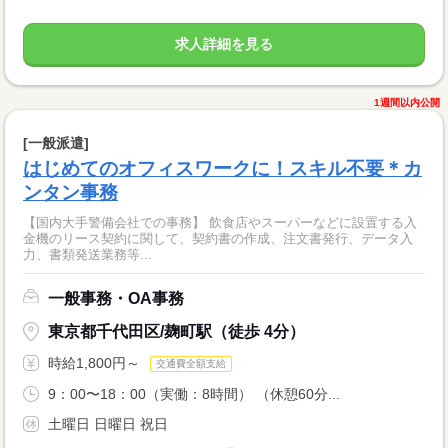
求人詳細を見る
1週間以内公開
[一般派遣]
はじめてのオフィスワークに！スキル不要＊カ
ンタン事務
【国内大手警備会社での事務】 飲食店やスーパーなどに設置する入
金機のリース契約に関して、契約書の作成、注文書発行、データ入
力、書類発送業務等...
一般事務・OA事務
東京都千代田区/麹町駅（徒歩 4分）
時給1,800円～
交通費全額支給
9：00〜18：00（実働：8時間） （休憩60分...
土曜日 日曜日 祝日