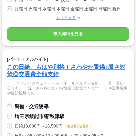
月曜日 火曜日 水曜日 木曜日 金曜日 土曜日 日曜日 祝日
もっと見る
求人詳細を見る
[パート・アルバイト]
この日給、もはや別格！さわやか警備♪暑さ対
策◎交通費全額支給
／ ファン付きウェア・ペットボトルホルダー支給！ 蒸し暑い
日々も、 涼しさを感じながら快適に勤務できます！ ＼ ■工事現場
や建設現場での...
警備・交通誘導
埼玉県飯能市/新秋津駅
日給13,000円～16,500円
交通費全額支給
日勤：08：00〜17：00 夜勤：20：00〜05：0...