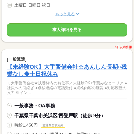
土曜日 日曜日 祝日
もっと見る
求人詳細を見る
3日以内公開
[一般派遣]
【未経験OK】大手警備会社☆あんしん長期○残
業なし◆土日祝休み
＼大手警備会社★扶養枠内のお仕事／未経験OK♪千葉みなとエリア ●
社員への引継ぎ ●点検連絡の電話受付 ●点検内容の確認 ●対応履歴の
入力 ※イン...
一般事務・OA事務
千葉県千葉市美浜区/西登戸駅（徒歩 9分）
時給1,450円
交通費全額支給