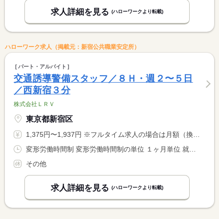
求人詳細を見る
(ハローワークより転載)
ハローワーク求人（掲載元：新宿公共職業安定所）
パート・アルバイト
交通誘導警備スタッフ／８Ｈ・週２〜５日
／西新宿３分
株式会社ＬＲＶ
東京都新宿区
1,375円〜1,937円 ※フルタイム求人の場合は月額（換算額）、パート求人の場合は時間額を表示しています。
変形労働時間制 変形労働時間制の単位 １ヶ月単位 就業時間１ 8時00分〜17時00分 就業時間に関する特記事項 現場によって時間外労働が生じる場合がございます（残業代は全額 <BR> 実額支給）
その他
求人詳細を見る
(ハローワークより転載)