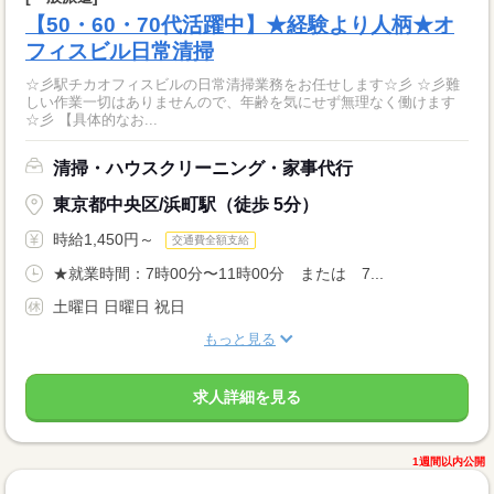
【50・60・70代活躍中】★経験より人柄★オ
フィスビル日常清掃
☆彡駅チカオフィスビルの日常清掃業務をお任せします☆彡 ☆彡難
しい作業一切はありませんので、年齢を気にせず無理なく働けます
☆彡 【具体的なお...
清掃・ハウスクリーニング・家事代行
東京都中央区/浜町駅（徒歩 5分）
時給1,450円～
交通費全額支給
★就業時間：7時00分〜11時00分 または 7...
土曜日 日曜日 祝日
もっと見る
求人詳細を見る
1週間以内公開