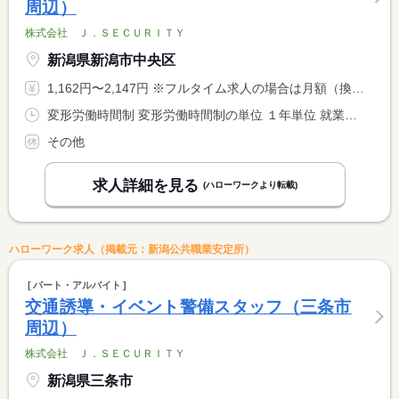
周辺）
株式会社 Ｊ．ＳＥＣＵＲＩＴＹ
新潟県新潟市中央区
1,162円〜2,147円 ※フルタイム求人の場合は月額（換算額）、パート求人の場合は時間額を表示しています。
変形労働時間制 変形労働時間制の単位 １年単位 就業時間１ 8時00分〜17時00分 就業時間２ 22時00分〜6時00分 就業時間に関する特記事項 ８時間稼働で１時間休憩 <BR> ６時間稼働で日給保証★
その他
求人詳細を見る
(ハローワークより転載)
ハローワーク求人（掲載元：新潟公共職業安定所）
パート・アルバイト
交通誘導・イベント警備スタッフ（三条市
周辺）
株式会社 Ｊ．ＳＥＣＵＲＩＴＹ
新潟県三条市