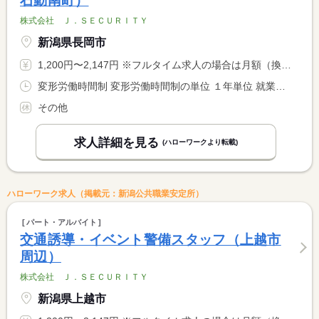
石動南町）
株式会社 Ｊ．ＳＥＣＵＲＩＴＹ
新潟県長岡市
1,200円〜2,147円 ※フルタイム求人の場合は月額（換算額）、パート求人の場合は時間額を表示しています。
変形労働時間制 変形労働時間制の単位 １年単位 就業時間１ 8時00分〜17時00分 就業時間２ 22時00分〜6時00分 就業時間に関する特記事項 ８時間稼働で１時間休憩 <BR> ６時間稼働で日給保証★
その他
求人詳細を見る
(ハローワークより転載)
ハローワーク求人（掲載元：新潟公共職業安定所）
パート・アルバイト
交通誘導・イベント警備スタッフ（上越市
周辺）
株式会社 Ｊ．ＳＥＣＵＲＩＴＹ
新潟県上越市