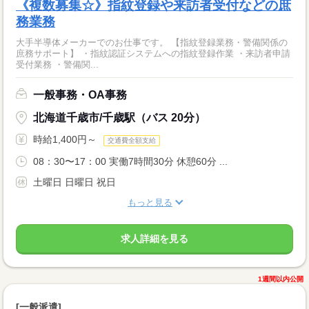
《複数募集☆》指紋登録や来訪者受付などの庶
務業務
大手半導体メーカーでのお仕事です。 【指紋登録業務・警備関係の
庶務サポート】 ・指紋認証システムへの指紋登録作業 ・来訪者申請
受付業務 ・警備関...
一般事務・OA事務
北海道千歳市/千歳駅（バス 20分）
時給1,400円～
交通費全額支給
08：30〜17：00 実働7時間30分 休憩60分 ...
土曜日 日曜日 祝日
もっと見る
求人詳細を見る
1週間以内公開
[一般派遣]