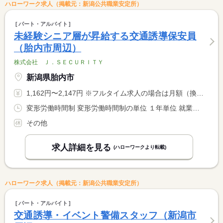
ハローワーク求人（掲載元：新潟公共職業安定所）
パート・アルバイト
未経験シニア層が昇給する交通誘導保安員
（胎内市周辺）
株式会社 Ｊ．ＳＥＣＵＲＩＴＹ
新潟県胎内市
1,162円〜2,147円 ※フルタイム求人の場合は月額（換算額）、パート求人の場合は時間額を表示しています。
変形労働時間制 変形労働時間制の単位 １年単位 就業時間１ 8時00分〜17時00分 就業時間２ 22時00分〜6時00分 就業時間に関する特記事項 ８時間稼働で１時間休憩 <BR> ６時間稼働で日給保証★
その他
求人詳細を見る
(ハローワークより転載)
ハローワーク求人（掲載元：新潟公共職業安定所）
パート・アルバイト
交通誘導・イベント警備スタッフ（新潟市