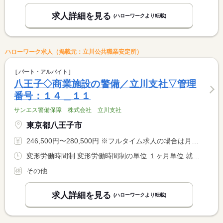
求人詳細を見る
(ハローワークより転載)
ハローワーク求人（掲載元：立川公共職業安定所）
パート・アルバイト
八王子◇商業施設の警備／立川支社▽管理
番号：１４＿１１
サンエス警備保障 株式会社 立川支社
東京都八王子市
246,500円〜280,500円 ※フルタイム求人の場合は月額（換算額）、パート求人の場合は時間額を表示しています。
変形労働時間制 変形労働時間制の単位 １ヶ月単位 就業時間１ 8時00分〜20時00分 就業時間２ 20時00分〜8時00分 就業時間に関する特記事項 （１）実働１０Ｈ 休憩２Ｈ 日給１４，５００円 <BR> （２）実働１０Ｈ 休憩２Ｈ 日給１６，５００円：深夜割増含 <BR> 組み合わせたシフト制 <BR> 日勤のみ・夜勤のみも相談ＯＫ
その他
求人詳細を見る
(ハローワークより転載)