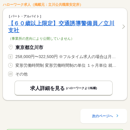
ハローワーク求人（掲載元：立川公共職業安定所）
パート・アルバイト
【６０歳以上限定】交通誘導警備員／立川
支社
（事業所の意向により公開していません）
東京都立川市
258,000円〜322,500円 ※フルタイム求人の場合は月額（換算額）、パート求人の場合は時間額を表示しています。
変形労働時間制 変形労働時間制の単位 １ヶ月単位 就業時間１ 8時00分〜17時00分 就業時間２ 20時00分〜5時00分 就業時間に関する特記事項 （１）（２）選択できます <BR> ※（１）（２）混在の勤務もご希望があれば対応いたします
その他
求人詳細を見る
(ハローワークより転載)
次のページへ