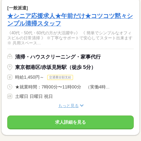
[一般派遣]
★シニア応援求人★午前だけ★コツコツ黙々シ
ンプル清掃スタッフ
《40代・50代・60代の方が大活躍中♪》 《 簡単でシンプルなオフィ
スビルの日常清掃 》 ※丁寧なサポートで安心してスタート出来ます
※ 共用スペース...
清掃・ハウスクリーニング・家事代行
東京都港区/赤坂見附駅（徒歩 5分）
時給1,450円～
交通費全額支給
★就業時間：7時00分〜11時00分 （実働4時...
土曜日 日曜日 祝日
もっと見る
求人詳細を見る