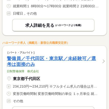
就業時間１ 8時00分〜17時00分 就業時間２ 21時00分〜6時00分 就業時間に関する特記事項 （１）が基本 <BR> 現場により（２）もあり <BR> 就業時間は相談可 <BR> 上記を基本として週４０Ｈ以内に調整あり
日曜日，その他
求人詳細を見る
(ハローワークより転載)
ハローワーク求人（掲載元：新宿公共職業安定所）
パート・アルバイト
警備員／千代田区・東京駅／未経験可／選
考は面接のみ
日制警備保障 株式会社
東京都千代田区
234,210円〜234,210円 ※フルタイム求人の場合は月額（換算額）、パート求人の場合は時間額を表示しています。
変形労働時間制 変形労働時間制の単位 １ヶ月単位 就業時間１ 8時00分〜17時00分 就業時間２ 20時00分〜5時00分 就業時間に関する特記事項 ・（１）〜（２）は就業時間例です。 <BR> ・シフト制により就業日・時間が決定いたします。
その他