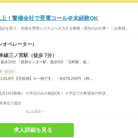
以上！警備会社で受電コール＠未経験OK
話を受け、 内容を専用システムへ入力する事務・受付のお仕事＊ 〇お客様...
ンオペレーター）
本線三ノ宮駅（徒歩 7分）
歩10分 「貿易センター駅」徒歩5分 「元町駅」徒...
費一部支給
13円 【月収例】※一例です。 ・約278,250円 （時...
月14日勤務） ※平日のみの相談OK！ ※予定での希望休の申請...
ヶ月単位で提出
もっと見る
求人詳細を見る