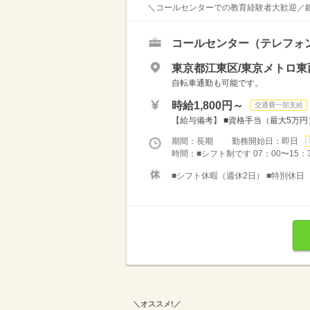
＼コールセンターでの教育経験者大歓迎／銀
コールセンター（テレフォ
東京都江東区/東京メトロ東
自転車通勤も可能です。
時給1,800円～
交通費一部支給
【給与備考】 ■資格手当（最大5万円） 
期間：長期 勤務開始日：即日
時間：■シフト制です 07：00〜15：30
■シフト休暇（週休2日） ■特別休日 
＼オススメ!／