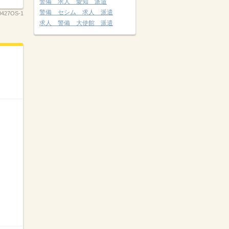
警備 求人 愛知 派遣
警備 セシム 求人 派遣
427OS-1
求人 警備 大使館 派遣