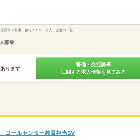
】
交通誘導
>
警備 銀行ａｔｍ 求人 派遣の一覧
人募集
警備・交通誘導
があります
に関する求人情報を見てみる
 コールセンター教育担当SV