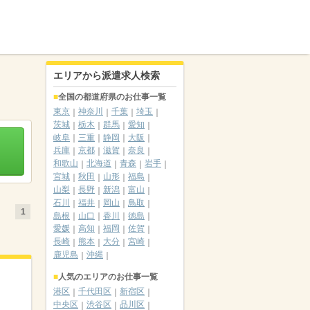
エリアから派遣求人検索
全国の都道府県のお仕事一覧
東京
神奈川
千葉
埼玉
茨城
栃木
群馬
愛知
岐阜
三重
静岡
大阪
兵庫
京都
滋賀
奈良
和歌山
北海道
青森
岩手
宮城
秋田
山形
福島
山梨
長野
新潟
富山
石川
福井
岡山
鳥取
1
島根
山口
香川
徳島
愛媛
高知
福岡
佐賀
長崎
熊本
大分
宮崎
鹿児島
沖縄
人気のエリアのお仕事一覧
港区
千代田区
新宿区
中央区
渋谷区
品川区