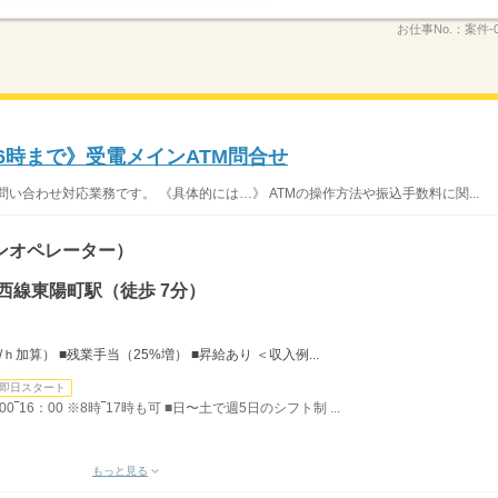
お仕事No.：
案件-0
16時まで》受電メインATM問合せ
問い合わせ対応業務です。 《具体的には…》 ATMの操作方法や振込手数料に関...
ンオペレーター）
西線東陽町駅（徒歩 7分）
ｈ加算） ■残業手当（25%増） ■昇給あり ＜収入例...
即日スタート
‾16：00 ※8時‾17時も可 ■日〜土で週5日のシフト制 ...
もっと見る