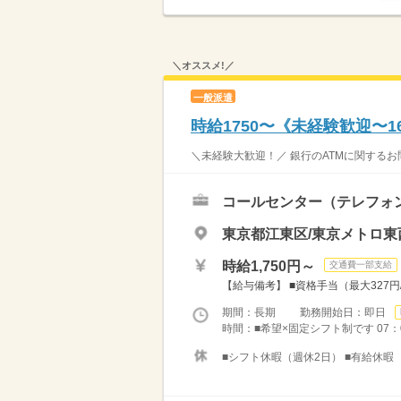
＼オススメ!／
一般派遣
時給1750〜《未経験歓迎〜
＼未経験大歓迎！／ 銀行のATMに関するお
コールセンター（テレフォ
東京都江東区/東京メトロ東
時給1,750円～
交通費一部支給
【給与備考】 ■資格手当（最大327円/
期間：長期 勤務開始日：即日
時間：■希望×固定シフト制です 07：00
■シフト休暇（週休2日） ■有給休暇