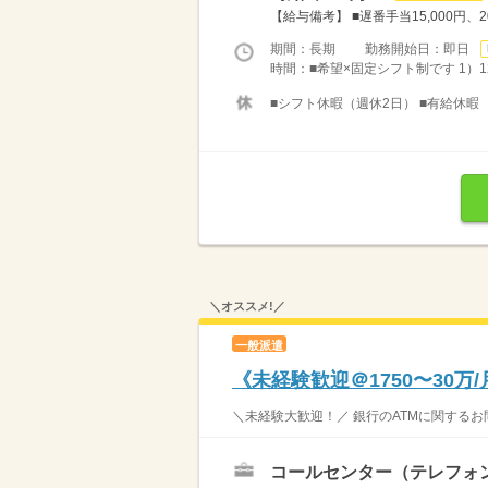
【給与備考】 ■遅番手当15,000円、20
期間：長期 勤務開始日：即日
時間：■希望×固定シフト制です 1）12：0
■シフト休暇（週休2日） ■有給休暇
＼オススメ!／
一般派遣
《未経験歓迎＠1750〜30万
＼未経験大歓迎！／ 銀行のATMに関するお
コールセンター（テレフォ