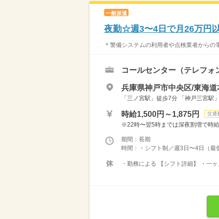
一般派遣
夜勤☆週3〜4日で月26万円
＊警備システムの利用者や点検業者からの電
コールセンター（テレフォ
兵庫県神戸市中央区/東海道
「三ノ宮駅」徒歩7分 「神戸三宮駅」徒
時給1,500円～1,875円
交通
※22時〜翌5時までは深夜割増で時給1,8
期間：長期
時間：・シフト制／週3日〜4日（最低
・勤務による 【シフト詳細】 ・一