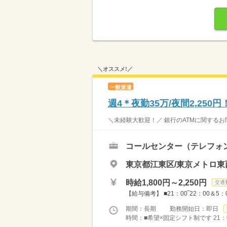
＼オススメ!／
一般派遣
週4＊夜勤35万/夜間2,25
＼未経験大歓迎！／ 銀行のATMに関するお
コールセンター（テレフォ
東京都江東区/東京メトロ東
時給1,800円～2,250円
交通
【給与備考】 ■21：00‾22：00＆5：00
期間：長期 勤務開始日：即日
時間：■希望×固定シフト制です 21：0