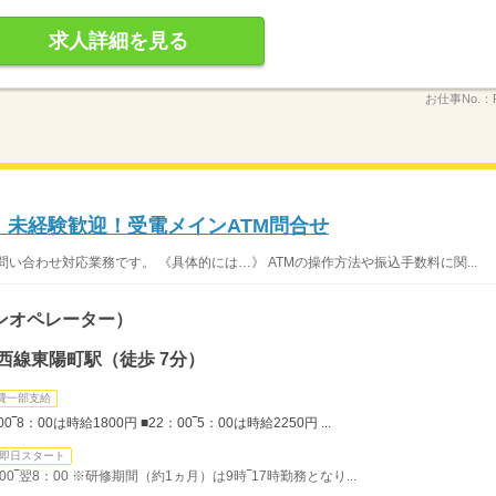
求人詳細を見る
お仕事No.：
0円！未経験歓迎！受電メインATM問合せ
問い合わせ対応業務です。 《具体的には…》 ATMの操作方法や振込手数料に関...
ンオペレーター）
西線東陽町駅（徒歩 7分）
費一部支給
‾8：00は時給1800円 ■22：00‾5：00は時給2250円 ...
即日スタート
0‾翌8：00 ※研修期間（約1ヵ月）は9時‾17時勤務となり...