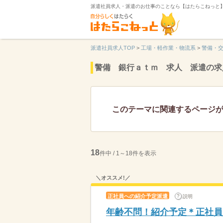
派遣社員求人・派遣のお仕事のことなら【はたらこねっと
派遣社員求人TOP
>
工場・軽作業・物流系
>
警備・
警備 銀行ａｔｍ 求人 派遣の求
このテーマに関連するページ
18
件中 / 1～18件を表示
＼オススメ!／
正社員への紹介予定派遣
説明
年齢不問！紹介予定＊正社員