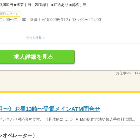
,000円 ■残業手当（25%増） ■昇給あり ■資格手当...
即日スタート
0〜21：00 遅番手当15,000円/月 2）13：00〜22：00 ...
もっと見る
求人詳細を見る
お仕事No.：
PG
/月〜》お昼13時〜受電メインATM問合せ
問い合わせ対応業務です。 《具体的には…》 ATMの操作方法や振込手数料に関...
ンオペレーター）