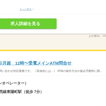
もっと見る
求人詳細を見る
お仕事No.：
P
万/月超 12時〜受電メインATM問合せ
問い合わせ対応業務です。 《具体的には…》 ATMの操作方法や振込手数料に関...
ンオペレーター）
西線東陽町駅（徒歩 7分）