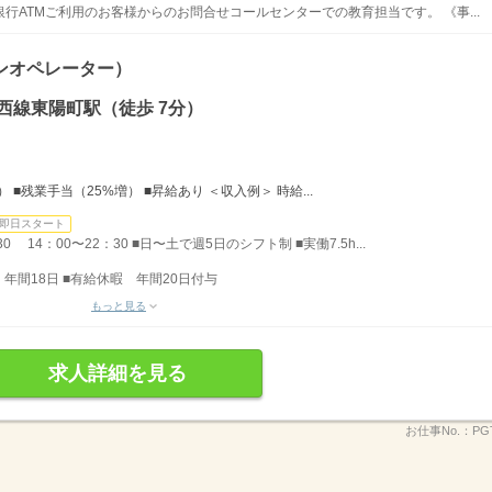
行ATMご利用のお客様からのお問合せコールセンターでの教育担当です。 《事...
ンオペレーター）
西線東陽町駅（徒歩 7分）
■残業手当（25%増） ■昇給あり ＜収入例＞ 時給...
即日スタート
 14：00〜22：30 ■日〜土で週5日のシフト制 ■実働7.5h...
年間18日 ■有給休暇 年間20日付与
もっと見る
求人詳細を見る
お仕事No.：
PG