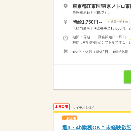
東京都江東区/東京メトロ東
自転車通勤も可能です。
時給1,750円～
交通費一部支給
【給与備考】 ■遅番手当15,000円、20
期間：長期 勤務開始日：即日
時間：■希望×固定シフト制です 1）12：0
■シフト休暇（週休2日） ■有給休暇
本日公開
＼イチオシ!!／
一般派遣
週3・4h勤務OK＊未経験歓