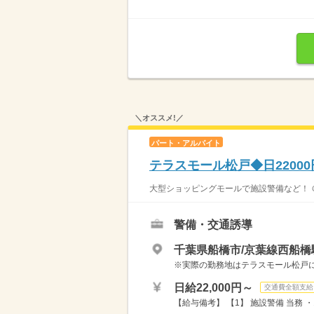
＼オススメ!／
パート・アルバイト
テラスモール松戸◆日2200
大型ショッピングモールで施設警備など！ ＠
警備・交通誘導
千葉県船橋市/京葉線西船橋
※実際の勤務地はテラスモール松戸
日給22,000円～
交通費全額支給
【給与備考】 【1】 施設警備 当務 ・10