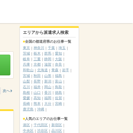
エリアから派遣求人検索
全国の都道府県のお仕事一覧
東京
神奈川
千葉
埼玉
茨城
栃木
群馬
愛知
岐阜
三重
静岡
大阪
兵庫
京都
滋賀
奈良
和歌山
北海道
青森
岩手
宮城
秋田
山形
福島
山梨
長野
新潟
富山
石川
福井
岡山
鳥取
次へ
島根
山口
香川
徳島
愛媛
高知
福岡
佐賀
長崎
熊本
大分
宮崎
鹿児島
沖縄
人気のエリアのお仕事一覧
港区
千代田区
新宿区
中央区
渋谷区
品川区