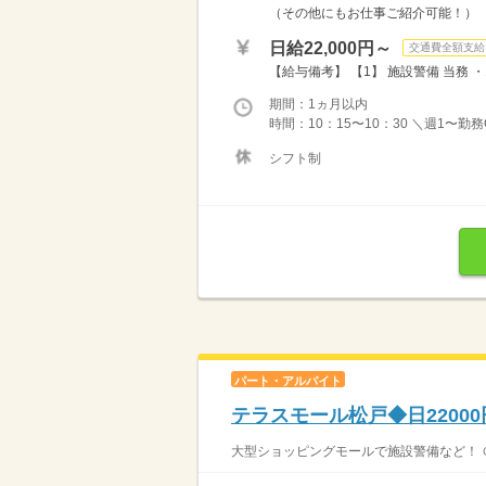
（その他にもお仕事ご紹介可能！）
日給22,000円～
交通費全額支給
【給与備考】 【1】 施設警備 当務 ・10
期間：1ヵ月以内
時間：10：15〜10：30 ＼週1〜勤
シフト制
パート・アルバイト
テラスモール松戸◆日2200
大型ショッピングモールで施設警備など！ ＠