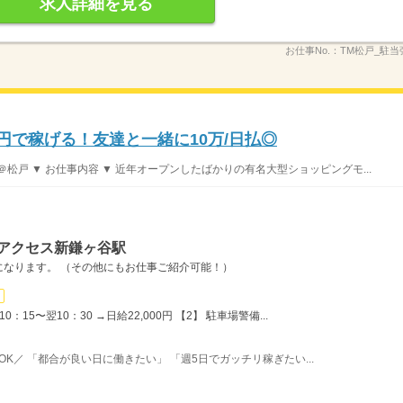
求人詳細を見る
お仕事No.：
TM松戸_駐当
0円で稼げる！友達と一緒に10万/日払◎
松戸 ▼ お仕事内容 ▼ 近年オープンしたばかりの有名大型ショッピングモ...
イアクセス新鎌ヶ谷駅
になります。 （その他にもお仕事ご紹介可能！）
：15〜翌10：30 →日給22,000円 【2】 駐車場警備...
務OK／ 「都合が良い日に働きたい」 「週5日でガッチリ稼ぎたい...