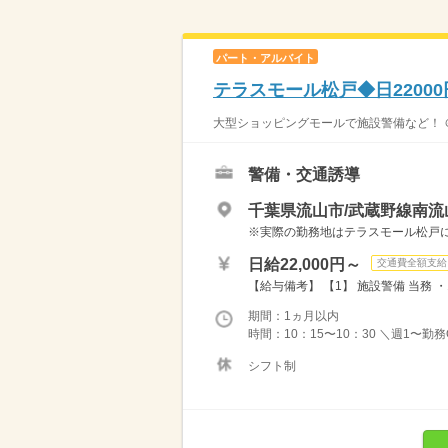
パート・アルバイト
テラスモール松戸◆日2200
大型ショッピングモールで施設警備など！ ＠
警備・交通誘導
千葉県流山市/武蔵野線南流
※実際の勤務地はテラスモール松戸
日給22,000円～
交通費全額支給
【給与備考】 【1】 施設警備 当務 ・10
期間：1ヵ月以内
時間：10：15〜10：30 ＼週1〜勤
シフト制