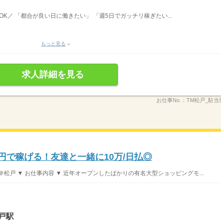
務OK／ 「都合が良い日に働きたい」 「週5日でガッチリ稼ぎたい...
もっと見る
求人詳細を見る
お仕事No.：
TM松戸_駐当
0円で稼げる！友達と一緒に10万/日払◎
松戸 ▼ お仕事内容 ▼ 近年オープンしたばかりの有名大型ショッピングモ...
戸駅