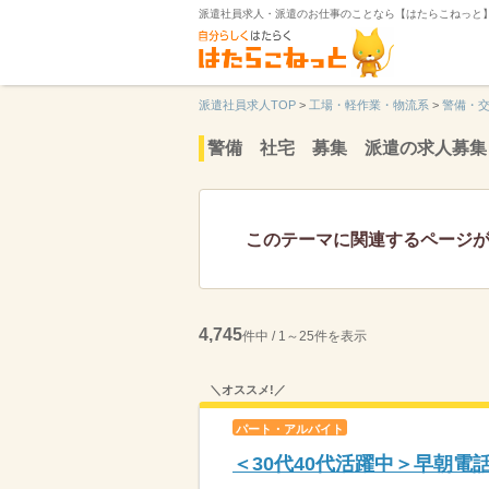
派遣社員求人・派遣のお仕事のことなら【はたらこねっと
派遣社員求人TOP
>
工場・軽作業・物流系
>
警備・
警備 社宅 募集 派遣の求人募集
このテーマに関連するページ
4,745
件中 / 1～25件を表示
＼オススメ!／
パート・アルバイト
＜30代40代活躍中＞早朝電