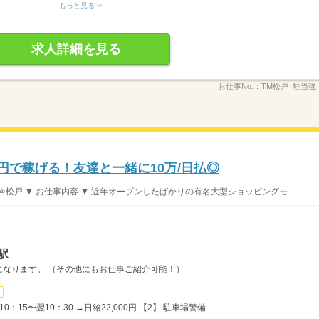
もっと見る
求人詳細を見る
お仕事No.：
TM松戸_駐当強
0円で稼げる！友達と一緒に10万/日払◎
松戸 ▼ お仕事内容 ▼ 近年オープンしたばかりの有名大型ショッピングモ...
駅
になります。 （その他にもお仕事ご紹介可能！）
：15〜翌10：30 →日給22,000円 【2】 駐車場警備...