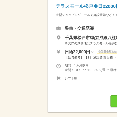
テラスモール松戸◆日2200
大型ショッピングモールで施設警備など！ ＠
警備・交通誘導
千葉県松戸市/新京成線八柱
※実際の勤務地はテラスモール松戸
日給22,000円～
交通費全額支給
【給与備考】 【1】 施設警備 当務 ・10
期間：1ヵ月以内
時間：10：15〜10：30 ＼週1〜勤
シフト制