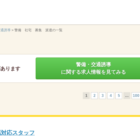
】
交通誘導
>
警備 社宅 募集 派遣の一覧
警備・交通誘導
があります
に関する求人情報を見てみる
1
2
3
4
5
…
100
話対応スタッフ