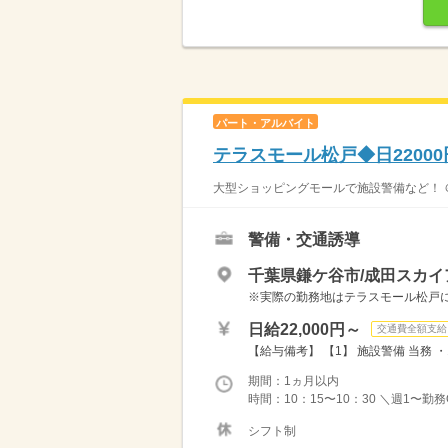
パート・アルバイト
テラスモール松戸◆日2200
大型ショッピングモールで施設警備など！ ＠
警備・交通誘導
千葉県鎌ケ谷市/成田スカ
※実際の勤務地はテラスモール松戸
日給22,000円～
交通費全額支給
【給与備考】 【1】 施設警備 当務 ・10
期間：1ヵ月以内
時間：10：15〜10：30 ＼週1〜勤
シフト制