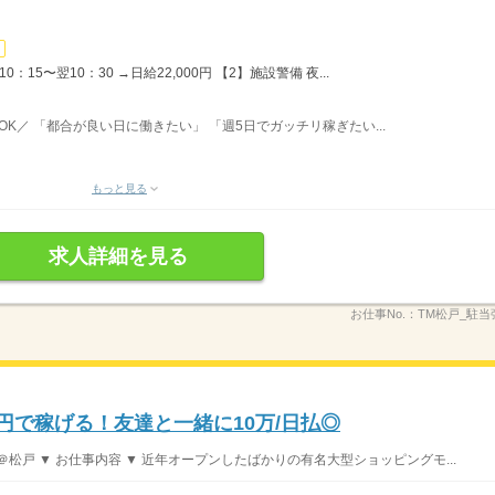
：15〜翌10：30 →日給22,000円 【2】施設警備 夜...
務OK／ 「都合が良い日に働きたい」 「週5日でガッチリ稼ぎたい...
もっと見る
求人詳細を見る
お仕事No.：
TM松戸_駐当
0円で稼げる！友達と一緒に10万/日払◎
松戸 ▼ お仕事内容 ▼ 近年オープンしたばかりの有名大型ショッピングモ...