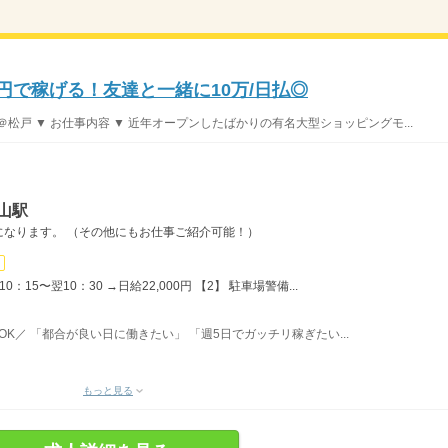
0円で稼げる！友達と一緒に10万/日払◎
松戸 ▼ お仕事内容 ▼ 近年オープンしたばかりの有名大型ショッピングモ...
山駅
になります。 （その他にもお仕事ご紹介可能！）
：15〜翌10：30 →日給22,000円 【2】 駐車場警備...
務OK／ 「都合が良い日に働きたい」 「週5日でガッチリ稼ぎたい...
もっと見る