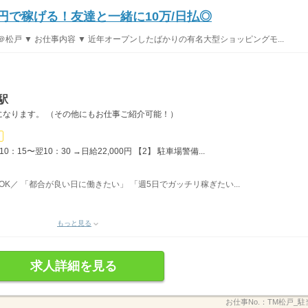
0円で稼げる！友達と一緒に10万/日払◎
松戸 ▼ お仕事内容 ▼ 近年オープンしたばかりの有名大型ショッピングモ...
駅
になります。 （その他にもお仕事ご紹介可能！）
：15〜翌10：30 →日給22,000円 【2】 駐車場警備...
務OK／ 「都合が良い日に働きたい」 「週5日でガッチリ稼ぎたい...
もっと見る
求人詳細を見る
お仕事No.：
TM松戸_駐