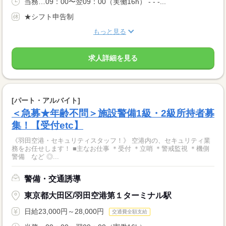
当務…09：00〜翌09：00（実働16h） - - -...
★シフト申告制
もっと見る
求人詳細を見る
[パート・アルバイト]
＜急募★年齢不問＞施設警備1級・2級所持者募
集！【受付etc】
《羽田空港・セキュリティスタッフ！》 空港内の、セキュリティ業
務をお任せします！ ■主なお仕事 ＊受付 ＊立哨 ＊警戒監視 ＊機側
警備 など ◎...
警備・交通誘導
東京都大田区/羽田空港第１ターミナル駅
日給23,000円～28,000円
交通費全額支給