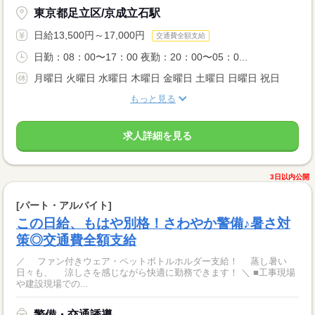
東京都足立区/京成立石駅
日給13,500円～17,000円
交通費全額支給
日勤：08：00〜17：00 夜勤：20：00〜05：0...
月曜日 火曜日 水曜日 木曜日 金曜日 土曜日 日曜日 祝日
もっと見る
求人詳細を見る
3日以内公開
[パート・アルバイト]
この日給、もはや別格！さわやか警備♪暑さ対
策◎交通費全額支給
／ ファン付きウェア・ペットボトルホルダー支給！ 蒸し暑い
日々も、 涼しさを感じながら快適に勤務できます！ ＼ ■工事現場
や建設現場での...
警備・交通誘導