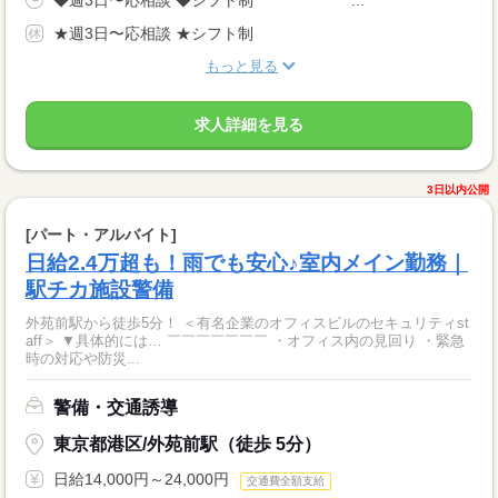
◆週3日〜応相談 ◆シフト制 ￣￣￣￣￣￣...
★週3日〜応相談 ★シフト制
もっと見る
求人詳細を見る
3日以内公開
[パート・アルバイト]
日給2.4万超も！雨でも安心♪室内メイン勤務｜
駅チカ施設警備
外苑前駅から徒歩5分！ ＜有名企業のオフィスビルのセキュリティst
aff＞ ▼具体的には… ￣￣￣￣￣￣￣ ・オフィス内の見回り ・緊急
時の対応や防災...
警備・交通誘導
東京都港区/外苑前駅（徒歩 5分）
日給14,000円～24,000円
交通費全額支給