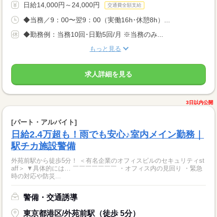
日給14,000円～24,000円
交通費全額支給
◆当務／9：00〜翌9：00（実働16h･休憩8h）...
◆勤務例：当務10回･日勤5回/月 ※当務のみ...
もっと見る
求人詳細を見る
3日以内公開
[パート・アルバイト]
日給2.4万超も！雨でも安心♪室内メイン勤務｜
駅チカ施設警備
外苑前駅から徒歩5分！ ＜有名企業のオフィスビルのセキュリティst
aff＞ ▼具体的には… ￣￣￣￣￣￣￣ ・オフィス内の見回り ・緊急
時の対応や防災...
警備・交通誘導
東京都港区/外苑前駅（徒歩 5分）