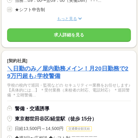
当務…09：00〜翌09：00（実働16h） - - -...
★シフト申告制
もっと見る
求人詳細を見る
[契約社員]
＼日勤のみ／屋内勤務メイン！月20日勤務で2
9万円超も♪学校警備
学校の校内で巡回・監視などの セキュリティー業務をお任せします♪
【具体的には…】 ＊受付業務（来校者の対応、電話対応） ＊巡回警
備 ＊立哨警備...
警備・交通誘導
東京都世田谷区/経堂駅（徒歩 15分）
日給13,500円～14,500円
交通費全額支給