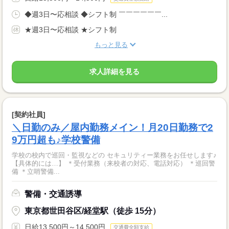
◆週3日〜応相談 ◆シフト制 ￣￣￣￣￣￣...
★週3日〜応相談 ★シフト制
もっと見る
求人詳細を見る
[契約社員]
＼日勤のみ／屋内勤務メイン！月20日勤務で2
9万円超も♪学校警備
学校の校内で巡回・監視などの セキュリティー業務をお任せします♪
【具体的には…】 ＊受付業務（来校者の対応、電話対応） ＊巡回警
備 ＊立哨警備...
警備・交通誘導
東京都世田谷区/経堂駅（徒歩 15分）
日給13,500円～14,500円
交通費全額支給