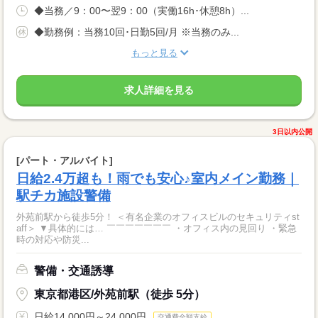
◆当務／9：00〜翌9：00（実働16h･休憩8h）...
◆勤務例：当務10回･日勤5回/月 ※当務のみ...
もっと見る
求人詳細を見る
3日以内公開
[パート・アルバイト]
日給2.4万超も！雨でも安心♪室内メイン勤務｜
駅チカ施設警備
外苑前駅から徒歩5分！ ＜有名企業のオフィスビルのセキュリティst
aff＞ ▼具体的には… ￣￣￣￣￣￣￣ ・オフィス内の見回り ・緊急
時の対応や防災...
警備・交通誘導
東京都港区/外苑前駅（徒歩 5分）
日給14,000円～24,000円
交通費全額支給