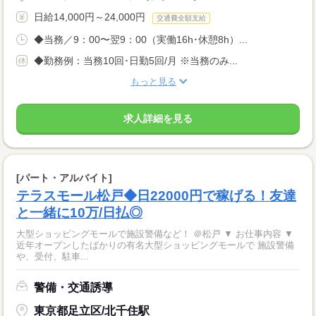
日給14,000円～24,000円
交通費全額支給
◆当務／9：00〜翌9：00（実働16h･休憩8h）...
◆勤務例：当務10回･日勤5回/月 ※当務のみ...
もっと見る
求人詳細を見る
[パート・アルバイト]
テラスモール松戸◆日22000円で稼げる！友達
と一緒に10万/日払◎
大型ショッピングモールで施設警備など！ ＠松戸 ▼ お仕事内容 ▼
近年オープンしたばかりの有名大型ショッピングモールで 施設警備
や、受付、駐車...
警備・交通誘導
東京都足立区/北千住駅