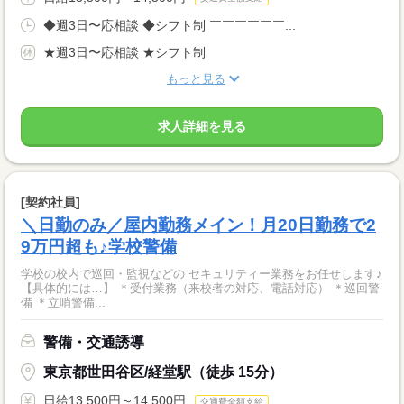
◆週3日〜応相談 ◆シフト制 ￣￣￣￣￣￣...
★週3日〜応相談 ★シフト制
もっと見る
求人詳細を見る
[契約社員]
＼日勤のみ／屋内勤務メイン！月20日勤務で2
9万円超も♪学校警備
学校の校内で巡回・監視などの セキュリティー業務をお任せします♪
【具体的には…】 ＊受付業務（来校者の対応、電話対応） ＊巡回警
備 ＊立哨警備...
警備・交通誘導
東京都世田谷区/経堂駅（徒歩 15分）
日給13,500円～14,500円
交通費全額支給