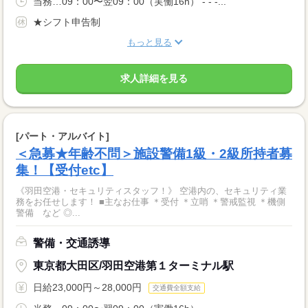
当務…09：00〜翌09：00（実働16h） - - -...
★シフト申告制
もっと見る
求人詳細を見る
[パート・アルバイト]
＜急募★年齢不問＞施設警備1級・2級所持者募
集！【受付etc】
《羽田空港・セキュリティスタッフ！》 空港内の、セキュリティ業
務をお任せします！ ■主なお仕事 ＊受付 ＊立哨 ＊警戒監視 ＊機側
警備 など ◎...
警備・交通誘導
東京都大田区/羽田空港第１ターミナル駅
日給23,000円～28,000円
交通費全額支給