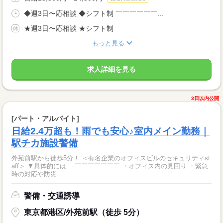
◆週3日〜応相談 ◆シフト制 ￣￣￣￣￣￣...
★週3日〜応相談 ★シフト制
もっと見る
求人詳細を見る
3日以内公開
[パート・アルバイト]
日給2.4万超も！雨でも安心♪室内メイン勤務｜
駅チカ施設警備
外苑前駅から徒歩5分！ ＜有名企業のオフィスビルのセキュリティst
aff＞ ▼具体的には… ￣￣￣￣￣￣￣ ・オフィス内の見回り ・緊急
時の対応や防災...
警備・交通誘導
東京都港区/外苑前駅（徒歩 5分）