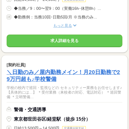
◆当務／9：00〜翌9：00（実働16h･休憩8h）...
◆勤務例：当務10回･日勤5回/月 ※当務のみ...
もっと見る
求人詳細を見る
[契約社員]
＼日勤のみ／屋内勤務メイン！月20日勤務で2
9万円超も♪学校警備
学校の校内で巡回・監視などの セキュリティー業務をお任せします♪
【具体的には…】 ＊受付業務（来校者の対応、電話対応） ＊巡回警
備 ＊立哨警備...
警備・交通誘導
東京都世田谷区/経堂駅（徒歩 15分）
日給13,500円～14,500円
交通費全額支給