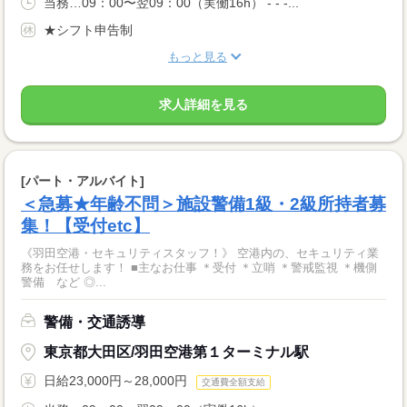
当務…09：00〜翌09：00（実働16h） - - -...
★シフト申告制
もっと見る
求人詳細を見る
[パート・アルバイト]
＜急募★年齢不問＞施設警備1級・2級所持者募
集！【受付etc】
《羽田空港・セキュリティスタッフ！》 空港内の、セキュリティ業
務をお任せします！ ■主なお仕事 ＊受付 ＊立哨 ＊警戒監視 ＊機側
警備 など ◎...
警備・交通誘導
東京都大田区/羽田空港第１ターミナル駅
日給23,000円～28,000円
交通費全額支給