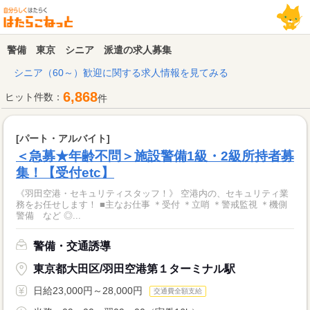
警備 東京 シニア 派遣の求人募集
シニア（60～）歓迎に関する求人情報を見てみる
6,868
ヒット件数：
件
[パート・アルバイト]
＜急募★年齢不問＞施設警備1級・2級所持者募
集！【受付etc】
《羽田空港・セキュリティスタッフ！》 空港内の、セキュリティ業
務をお任せします！ ■主なお仕事 ＊受付 ＊立哨 ＊警戒監視 ＊機側
警備 など ◎...
警備・交通誘導
東京都大田区/羽田空港第１ターミナル駅
日給23,000円～28,000円
交通費全額支給